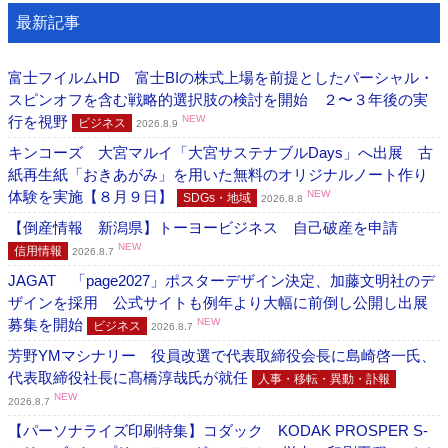
最新記事
富士フイルムHD 富士BIの株式上場を前提としたパーシャル・
スピンオフを含む戦略的選択肢の検討を開始 ２〜３年後の実
行を視野
NEW
ビジネス
2026.8.9
キンコーズ 大宮マルイ「大宮サステナブルDays」へ出展 古
紙再生紙「おきあがみ」を用いた無料のオリジナルノート作り
体験を実施【８月９日】
NEW
SDGs・地域
2026.8.8
【倒産情報 新潟県】トーヨービジネス 自己破産を申請
NEW
信用情報
2026.8.7
JAGAT 「page2027」ポスターデザイン決定、加藤文明社のデ
ザインを採用 公式サイトも例年より大幅に前倒し公開し出展
募集を開始
NEW
ビジネス
2026.8.7
芳野YMマシナリー 役員改選で代表取締役会長に島崎啓一氏、
代表取締役社長に髙橋淳哉氏が就任
人事・移転・異動・訃報
NEW
2026.8.7
【パーソナライズ印刷特集】コダック KODAK PROSPER S-