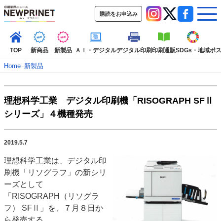
購読をお申込み
TOP
新商品
新製品
ＡＩ・デジタル
デジタル印刷
印刷通販
SDGs・地域
ポ
Home
–
新製品
インデックス
理想科学工業 デジタル印刷機「RISOGRAPH SFⅡ
TOP
新着記事
特集記事
動画コンテンツ
シリーズ」４機種発売
インタビュー
コレクション
カテゴリー一覧
2019.5.7
新商品
新製品
ＡＩ・デジタル
デジタル印刷
印刷通販
理想科学工業は、デジタル印
SDGs・地域
ポストプレス
ビジネス
イベント
信用情報
業界
刷機「リソグラフ」の新シリ
市場・統計
人事・移転・異動・訃報
ーズとして
「RISOGRAPH（リソグラ
特集記事カテゴリー一覧
フ） SFⅡ」を、７月８日か
2022 見える化・MIS特集
ら発売する。