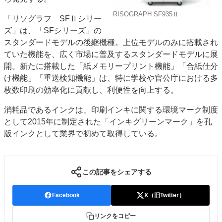
特集・デジタル印刷 アイデアで勝負！ ～多様なビジネス・多彩な商材～
RISOGRAPH SF935Ⅱ
「リソグラフ SFⅡシリー
JAPAN PACK 2023 特集
中古印刷機・製本機特集
2022 検査・校正特集
ズ」は、「SFシリーズ」の
特集・デジタル印刷 ～ 新成長軌道を描く
スタンダードモデルの後継機種。上位モデルのみに搭載され
ていた機能を、広く市場に普及するスタンダードモデルに展
案内
開。新たに搭載した「紙メモリープリント機能」「合紙仕分
発刊案内
JFPI印刷用語集
印刷機材年鑑
け機能」「重送検知機能」は、特に学校や官公庁における多
枚数印刷の効率化に貢献し、利便性を向上する。
運営
会社案内
購読・購入申し込み
サイトポリシー
消耗品であるインクは、印刷インキに関する環境マーク制度
お問い合わせ
として2015年に制定された「インキグリーンマーク」を孔
版インクとして業界で初めて取得している。
この記事をシェアする
Facebook
X（旧Twitter）
リンクをコピー