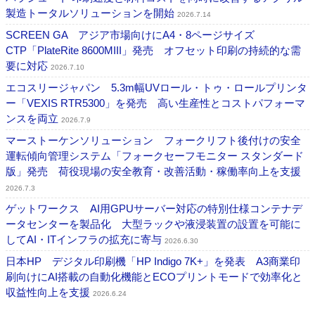
製造トータルソリューションを開始
2026.7.14
SCREEN GA アジア市場向けにA4・8ページサイズ
CTP「PlateRite 8600MIII」発売 オフセット印刷の持続的な需
要に対応
2026.7.10
エコスリージャパン 5.3m幅UVロール・トゥ・ロールプリンタ
ー「VEXIS RTR5300」を発売 高い生産性とコストパフォーマ
ンスを両立
2026.7.9
マーストーケンソリューション フォークリフト後付けの安全
運転傾向管理システム「フォークセーフモニター スタンダード
版」発売 荷役現場の安全教育・改善活動・稼働率向上を支援
2026.7.3
ゲットワークス AI用GPUサーバー対応の特別仕様コンテナデ
ータセンターを製品化 大型ラックや液浸装置の設置を可能に
してAI・ITインフラの拡充に寄与
2026.6.30
日本HP デジタル印刷機「HP Indigo 7K+」を発表 A3商業印
刷向けにAI搭載の自動化機能とECOプリントモードで効率化と
収益性向上を支援
2026.6.24