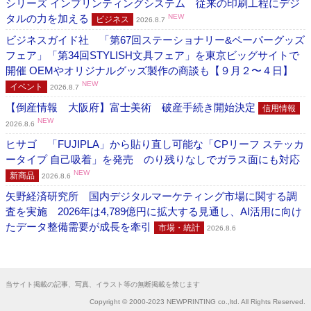
シリーズ インプリンティングシステム 従来の印刷工程にデジ
タルの力を加える
NEW
ビジネス
2026.8.7
ビジネスガイド社 「第67回ステーショナリー&ペーパーグッズ
フェア」「第34回STYLISH文具フェア」を東京ビッグサイトで
開催 OEMやオリジナルグッズ製作の商談も【９月２〜４日】
NEW
イベント
2026.8.7
【倒産情報 大阪府】富士美術 破産手続き開始決定
信用情報
NEW
2026.8.6
ヒサゴ 「FUJIPLA」から貼り直し可能な「CPリーフ ステッカ
ータイプ 自己吸着」を発売 のり残りなしでガラス面にも対応
NEW
新商品
2026.8.6
矢野経済研究所 国内デジタルマーケティング市場に関する調
査を実施 2026年は4,789億円に拡大する見通し、AI活用に向け
たデータ整備需要が成長を牽引
市場・統計
2026.8.6
当サイト掲載の記事、写真、イラスト等の無断掲載を禁じます
Copyright © 2000-2023 NEWPRINTING co.,ltd. All Rights Reserved.