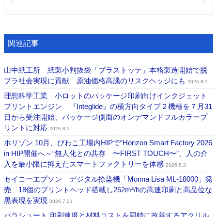
関連記事
山中紙工所 紙製小判抜袋「プラストッテ」本格製造開始で脱
プラ社会実現に貢献 原油価格高騰のリスクヘッジにも
2026.8.5
理想科学工業 小ロットのパッケージ印刷向けインクジェット
プリントエンジン 『Integlide』の横方向タイプ２機種を７月31
日から受注開始、パッケージ側面のオンデマンドフルカラープ
リントに対応
2026.8.5
ホリゾン 10月、びわこ工場内HIPで“Horizon Smart Factory 2026
in HIP開催へ～“無人化との共存 〜FIRST TOUCH〜”、人の介
入を最小限に抑えたスマートファクトリーを体感
2026.8.3
セイコーエプソン デジタル捺染機「Monna Lisa ML-18000」発
売 18個のプリントヘッド搭載し252m²/hの高速印刷と高品位な
黒表現を実現
2026.7.21
パラシュート 印刷速度と材料コストを同時に改善するアクリル