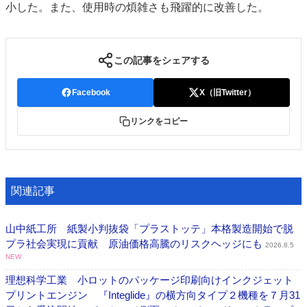
小した。また、使用時の煩雑さも飛躍的に改善した。
特集・デジタル印刷 アイデアで勝負！ ～多様なビジネス・多彩な商材～
JAPAN PACK 2023 特集
中古印刷機・製本機特集
2022 検査・校正特集
特集・デジタル印刷 ～ 新成長軌道を描く
この記事をシェアする
案内
Facebook
X（旧Twitter）
発刊案内
JFPI印刷用語集
印刷機材年鑑
リンクをコピー
運営
会社案内
購読・購入申し込み
サイトポリシー
お問い合わせ
関連記事
山中紙工所 紙製小判抜袋「プラストッテ」本格製造開始で脱
プラ社会実現に貢献 原油価格高騰のリスクヘッジにも
2026.8.5
NEW
理想科学工業 小ロットのパッケージ印刷向けインクジェット
プリントエンジン 『Integlide』の横方向タイプ２機種を７月31