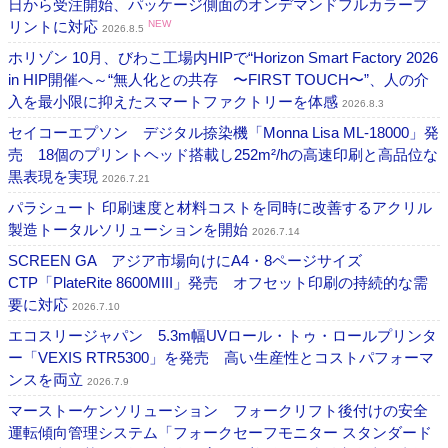
日から受注開始、パッケージ側面のオンデマンドフルカラープ
リントに対応
NEW
2026.8.5
ホリゾン 10月、びわこ工場内HIPで“Horizon Smart Factory 2026
in HIP開催へ～“無人化との共存 〜FIRST TOUCH〜”、人の介
入を最小限に抑えたスマートファクトリーを体感
2026.8.3
セイコーエプソン デジタル捺染機「Monna Lisa ML-18000」発
売 18個のプリントヘッド搭載し252m²/hの高速印刷と高品位な
黒表現を実現
2026.7.21
パラシュート 印刷速度と材料コストを同時に改善するアクリル
製造トータルソリューションを開始
2026.7.14
SCREEN GA アジア市場向けにA4・8ページサイズ
CTP「PlateRite 8600MIII」発売 オフセット印刷の持続的な需
要に対応
2026.7.10
エコスリージャパン 5.3m幅UVロール・トゥ・ロールプリンタ
ー「VEXIS RTR5300」を発売 高い生産性とコストパフォーマ
ンスを両立
2026.7.9
マーストーケンソリューション フォークリフト後付けの安全
運転傾向管理システム「フォークセーフモニター スタンダード