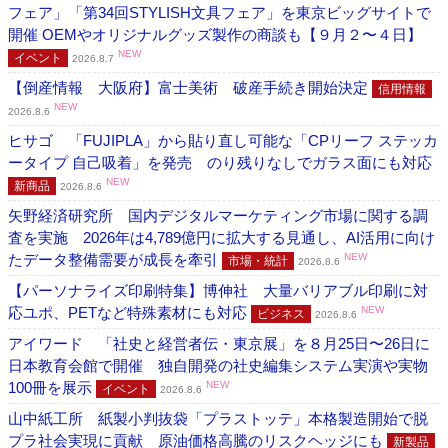
フェア」「第34回STYLISH文具フェア」を東京ビッグサイトで
開催 OEMやオリジナルグッズ製作の商談も【９月２〜４日】
NEW
イベント
2026.8.7
【倒産情報 大阪府】富士美術 破産手続き開始決定
信用情報
NEW
2026.8.6
ヒサゴ 「FUJIPLA」から貼り直し可能な「CPリーフ ステッカ
ータイプ 自己吸着」を発売 のり残りなしでガラス面にも対応
NEW
新商品
2026.8.6
矢野経済研究所 国内デジタルマーケティング市場に関する調
査を実施 2026年は4,789億円に拡大する見通し、AI活用に向け
たデータ整備需要が成長を牽引
NEW
市場・統計
2026.8.6
【パーソナライズ印刷特集】博伸社 大量バリアブル印刷に対
応ユポ、PETなど特殊素材にも対応
NEW
ビジネス
2026.8.6
アイワード 「社史と経営者伝・東京展」を８月25日〜26日に
日本教育会館で開催 独自開発の社史編集システム実演や実物
100冊を展示
NEW
イベント
2026.8.6
山中紙工所 紙製小判抜袋「プラストッテ」本格製造開始で脱
プラ社会実現に貢献 原油価格高騰のリスクヘッジにも
新製品