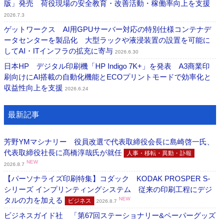
版」発売 荷役現場の安全教育・改善活動・稼働率向上を支援
2026.7.3
ゲットワークス AI用GPUサーバー対応の特別仕様コンテナデ
ータセンターを製品化 大型ラックや液浸装置の設置を可能に
してAI・ITインフラの拡充に寄与
2026.6.30
日本HP デジタル印刷機「HP Indigo 7K+」を発表 A3商業印
刷向けにAI搭載の自動化機能とECOプリントモードで効率化と
収益性向上を支援
2026.6.24
最新記事
芳野YMマシナリー 役員改選で代表取締役会長に島崎啓一氏、
代表取締役社長に髙橋淳哉氏が就任
人事・移転・異動・訃報
NEW
2026.8.7
【パーソナライズ印刷特集】コダック KODAK PROSPER S-
シリーズ インプリンティングシステム 従来の印刷工程にデジ
タルの力を加える
NEW
ビジネス
2026.8.7
ビジネスガイド社 「第67回ステーショナリー&ペーパーグッズ