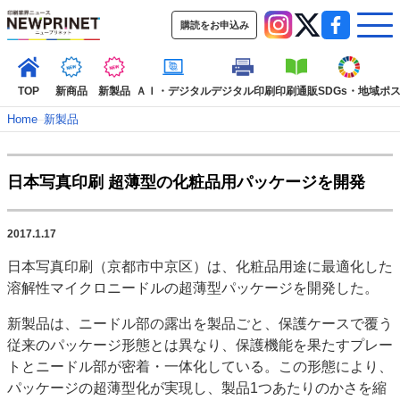
購読をお申込み
TOP
新商品
新製品
ＡＩ・デジタル
デジタル印刷
印刷通販
SDGs・地域
ポ
Home
–
新製品
インデックス
日本写真印刷 超薄型の化粧品用パッケージを開発
TOP
新着記事
特集記事
動画コンテンツ
インタビュー
コレクション
2017.1.17
カテゴリー一覧
日本写真印刷（京都市中京区）は、化粧品用途に最適化した
新商品
新製品
ＡＩ・デジタル
デジタル印刷
印刷通販
溶解性マイクロニードルの超薄型パッケージを開発した。
SDGs・地域
ポストプレス
ビジネス
イベント
信用情報
業界
新製品は、ニードル部の露出を製品ごと、保護ケースで覆う
市場・統計
人事・移転・異動・訃報
従来のパッケージ形態とは異なり、保護機能を果たすプレー
特集記事カテゴリー一覧
トとニードル部が密着・一体化している。この形態により、
パッケージの超薄型化が実現し、製品1つあたりのかさを縮
2022 見える化・MIS特集