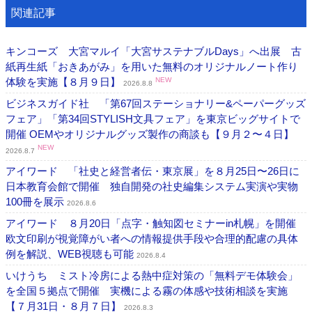
関連記事
キンコーズ 大宮マルイ「大宮サステナブルDays」へ出展 古
紙再生紙「おきあがみ」を用いた無料のオリジナルノート作り
体験を実施【８月９日】
NEW
2026.8.8
ビジネスガイド社 「第67回ステーショナリー&ペーパーグッズ
フェア」「第34回STYLISH文具フェア」を東京ビッグサイトで
開催 OEMやオリジナルグッズ製作の商談も【９月２〜４日】
NEW
2026.8.7
アイワード 「社史と経営者伝・東京展」を８月25日〜26日に
日本教育会館で開催 独自開発の社史編集システム実演や実物
100冊を展示
2026.8.6
アイワード ８月20日「点字・触知図セミナーin札幌」を開催
欧文印刷が視覚障がい者への情報提供手段や合理的配慮の具体
例を解説、WEB視聴も可能
2026.8.4
いけうち ミスト冷房による熱中症対策の「無料デモ体験会」
を全国５拠点で開催 実機による霧の体感や技術相談を実施
【７月31日・８月７日】
2026.8.3