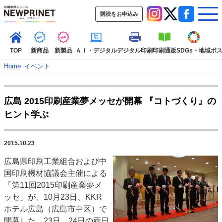
購読をお申込み
TOP
新商品
新製品
ＡＩ・デジタル
デジタル印刷
印刷通販
SDGs・地域
ポ
Home
–
イベント
インデックス
広島 2015印刷産業夢メッセが開幕 『コトづくり』の
TOP
新着記事
特集記事
動画コンテンツ
ヒント学ぶ
インタビュー
コレクション
カテゴリー一覧
2015.10.23
新商品
新製品
ＡＩ・デジタル
デジタル印刷
印刷通販
広島県印刷工業組合および中
SDGs・地域
ポストプレス
ビジネス
イベント
信用情報
業界
国印刷機材協議会主催による
市場・統計
人事・移転・異動・訃報
「第11回2015印刷産業夢メ
ッセ」が、10月23日、KKR
特集記事カテゴリー一覧
ホテル広島（広島市中区）で
2022 見える化・MIS特集
開幕した。23日、24日の両日