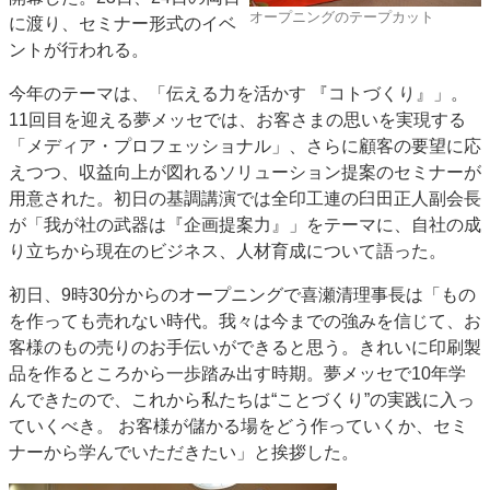
オープニングのテープカット
に渡り、セミナー形式のイベ
特集・デジタル印刷 アイデアで勝負！ ～多様なビジネス・多彩な商材～
ントが行われる。
JAPAN PACK 2023 特集
中古印刷機・製本機特集
2022 検査・校正特集
特集・デジタル印刷 ～ 新成長軌道を描く
今年のテーマは、「伝える力を活かす 『コトづくり』」。
11回目を迎える夢メッセでは、お客さまの思いを実現する
案内
「メディア・プロフェッショナル」、さらに顧客の要望に応
発刊案内
JFPI印刷用語集
印刷機材年鑑
えつつ、収益向上が図れるソリューション提案のセミナーが
用意された。初日の基調講演では全印工連の臼田正人副会長
運営
が「我が社の武器は『企画提案力』」をテーマに、自社の成
会社案内
購読・購入申し込み
サイトポリシー
り立ちから現在のビジネス、人材育成について語った。
お問い合わせ
初日、9時30分からのオープニングで喜瀬清理事長は「もの
を作っても売れない時代。我々は今までの強みを信じて、お
客様のもの売りのお手伝いができると思う。きれいに印刷製
品を作るところから一歩踏み出す時期。夢メッセで10年学
んできたので、これから私たちは“ことづくり”の実践に入っ
ていくべき。 お客様が儲かる場をどう作っていくか、セミ
ナーから学んでいただきたい」と挨拶した。