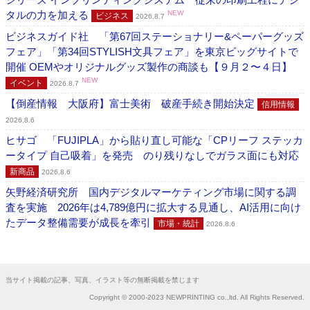
タルの力を加える
NEW
ビジネス
2026.8.7
ビジネスガイド社 「第67回ステーショナリー&ペーパーグッズ
フェア」「第34回STYLISH文具フェア」を東京ビッグサイトで
開催 OEMやオリジナルグッズ製作の商談も【９月２〜４日】
NEW
イベント
2026.8.7
【倒産情報 大阪府】富士美術 破産手続き開始決定
信用情報
2026.8.6
ヒサゴ 「FUJIPLA」から貼り直し可能な「CPリーフ ステッカ
ータイプ 自己吸着」を発売 のり残りなしでガラス面にも対応
新商品
2026.8.6
矢野経済研究所 国内デジタルマーケティング市場に関する調
査を実施 2026年は4,789億円に拡大する見通し、AI活用に向け
たデータ整備需要が成長を牽引
市場・統計
2026.8.6
当サイト掲載の記事、写真、イラスト等の無断掲載を禁じます
Copyright © 2000-2023 NEWPRINTING co.,ltd. All Rights Reserved.