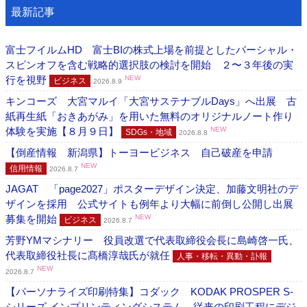
最新記事
富士フイルムHD 富士BIの株式上場を前提としたパーシャル・
スピンオフを含む戦略的選択肢の検討を開始 ２〜３年後の実
行を視野
NEW
ビジネス
2026.8.9
キンコーズ 大宮マルイ「大宮サステナブルDays」へ出展 古
紙再生紙「おきあがみ」を用いた無料のオリジナルノート作り
体験を実施【８月９日】
NEW
SDGs・地域
2026.8.8
【倒産情報 新潟県】トーヨービジネス 自己破産を申請
NEW
信用情報
2026.8.7
JAGAT 「page2027」ポスターデザイン決定、加藤文明社のデ
ザインを採用 公式サイトも例年より大幅に前倒し公開し出展
募集を開始
NEW
ビジネス
2026.8.7
芳野YMマシナリー 役員改選で代表取締役会長に島崎啓一氏、
代表取締役社長に髙橋淳哉氏が就任
人事・移転・異動・訃報
NEW
2026.8.7
【パーソナライズ印刷特集】コダック KODAK PROSPER S-
シリーズ インプリンティングシステム 従来の印刷工程にデジ