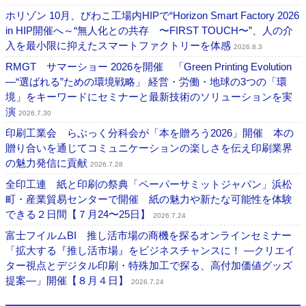
ホリゾン 10月、びわこ工場内HIPで“Horizon Smart Factory 2026
in HIP開催へ～“無人化との共存 〜FIRST TOUCH〜”、人の介
入を最小限に抑えたスマートファクトリーを体感
2026.8.3
RMGT サマーショー 2026を開催 「Green Printing Evolution
―“選ばれる”ための環境戦略」 経営・労働・地球の3つの「環
境」をキーワードにセミナーと最新技術のソリューションを実
演
2026.7.30
印刷工業会 らぶっく分科会が「本を贈ろう2026」開催 本の
贈り合いを通じてコミュニケーションの楽しさを伝え印刷業界
の魅力発信に貢献
2026.7.28
全印工連 紙と印刷の祭典「ペーパーサミットジャパン」浜松
町・産業貿易センターで開催 紙の魅力や新たな可能性を体験
できる２日間【７月24〜25日】
2026.7.24
富士フイルムBI 推し活市場の商機を探るオンラインセミナー
「拡大する『推し活市場』をビジネスチャンスに！ ―クリエイ
ター視点とデジタル印刷・特殊加工で探る、高付加価値グッズ
提案―」開催【８月４日】
2026.7.24