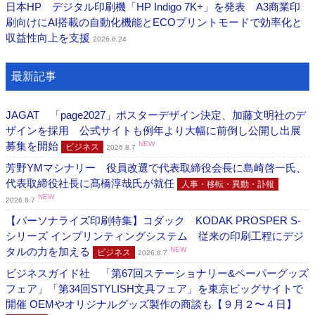
日本HP デジタル印刷機「HP Indigo 7K+」を発表 A3商業印
刷向けにAI搭載の自動化機能とECOプリントモードで効率化と
収益性向上を支援
2026.6.24
最新記事
JAGAT 「page2027」ポスターデザイン決定、加藤文明社のデ
ザインを採用 公式サイトも例年より大幅に前倒し公開し出展
募集を開始
NEW
ビジネス
2026.8.7
芳野YMマシナリー 役員改選で代表取締役会長に島崎啓一氏、
代表取締役社長に髙橋淳哉氏が就任
人事・移転・異動・訃報
NEW
2026.8.7
【パーソナライズ印刷特集】コダック KODAK PROSPER S-
シリーズ インプリンティングシステム 従来の印刷工程にデジ
タルの力を加える
NEW
ビジネス
2026.8.7
ビジネスガイド社 「第67回ステーショナリー&ペーパーグッズ
フェア」「第34回STYLISH文具フェア」を東京ビッグサイトで
開催 OEMやオリジナルグッズ製作の商談も【９月２〜４日】