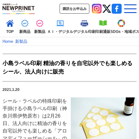
購読をお申込み
TOP
新商品
新製品
ＡＩ・デジタル
デジタル印刷
印刷通販
SDGs・地域
ポ
Home
–
新製品
インデックス
小島ラベル印刷 精油の香りを自宅以外でも楽しめる
TOP
新着記事
特集記事
動画コンテンツ
シール、法人向けに販売
インタビュー
コレクション
カテゴリー一覧
2021.1.20
新商品
新製品
ＡＩ・デジタル
デジタル印刷
印刷通販
シール・ラベルの特殊印刷を
SDGs・地域
ポストプレス
ビジネス
イベント
信用情報
業界
手掛ける小島ラベル印刷（神
市場・統計
人事・移転・異動・訃報
奈川県伊勢原市）は2月26
日、法人向けに精油の香りを
特集記事カテゴリー一覧
自宅以外でも楽しめる「アロ
2022 見える化・MIS特集
マディフューザーシール」の