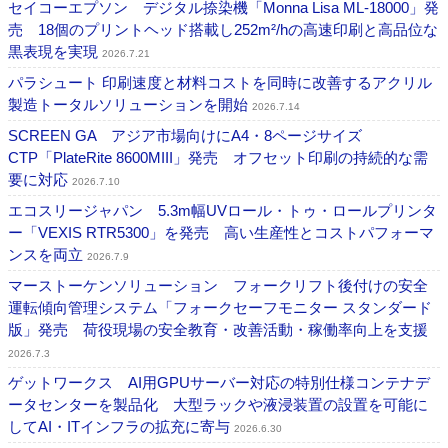
セイコーエプソン デジタル捺染機「Monna Lisa ML-18000」発
売 18個のプリントヘッド搭載し252m²/hの高速印刷と高品位な
黒表現を実現
2026.7.21
パラシュート 印刷速度と材料コストを同時に改善するアクリル
製造トータルソリューションを開始
2026.7.14
SCREEN GA アジア市場向けにA4・8ページサイズ
CTP「PlateRite 8600MIII」発売 オフセット印刷の持続的な需
要に対応
2026.7.10
エコスリージャパン 5.3m幅UVロール・トゥ・ロールプリンタ
ー「VEXIS RTR5300」を発売 高い生産性とコストパフォーマ
ンスを両立
2026.7.9
マーストーケンソリューション フォークリフト後付けの安全
運転傾向管理システム「フォークセーフモニター スタンダード
版」発売 荷役現場の安全教育・改善活動・稼働率向上を支援
2026.7.3
ゲットワークス AI用GPUサーバー対応の特別仕様コンテナデ
ータセンターを製品化 大型ラックや液浸装置の設置を可能に
してAI・ITインフラの拡充に寄与
2026.6.30