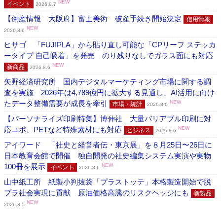
NEW
イベント
2026.8.7
【倒産情報 大阪府】富士美術 破産手続き開始決定
信用情報
NEW
2026.8.6
ヒサゴ 「FUJIPLA」から貼り直し可能な「CPリーフ ステッカ
ータイプ 自己吸着」を発売 のり残りなしでガラス面にも対応
NEW
新商品
2026.8.6
矢野経済研究所 国内デジタルマーケティング市場に関する調
査を実施 2026年は4,789億円に拡大する見通し、AI活用に向け
たデータ整備需要が成長を牽引
NEW
市場・統計
2026.8.6
【パーソナライズ印刷特集】博伸社 大量バリアブル印刷に対
応ユポ、PETなど特殊素材にも対応
NEW
ビジネス
2026.8.6
アイワード 「社史と経営者伝・東京展」を８月25日〜26日に
日本教育会館で開催 独自開発の社史編集システム実演や実物
100冊を展示
NEW
イベント
2026.8.6
山中紙工所 紙製小判抜袋「プラストッテ」本格製造開始で脱
プラ社会実現に貢献 原油価格高騰のリスクヘッジにも
新製品
NEW
2026.8.5