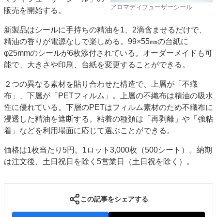
アロマディフューザーシール
販売を開始する。
特集・デジタル印刷 アイデアで勝負！ ～多様なビジネス・多彩な商材～
JAPAN PACK 2023 特集
中古印刷機・製本機特集
2022 検査・校正特集
新製品はシールに手持ちの精油を1、2滴含ませるだけで、
特集・デジタル印刷 ～ 新成長軌道を描く
精油の香りが電源なしで楽しめる。99×55㎜の台紙に
φ25mmのシールが6枚添付されている。オーダーメイドも可
案内
能で、大きさや印刷、台紙を変更することができる。
発刊案内
JFPI印刷用語集
印刷機材年鑑
２つの異なる素材を貼り合わせた構造で、上層が「不織
運営
布」、下層が「PETフィルム」。上層の不織布は精油の吸水
会社案内
購読・購入申し込み
サイトポリシー
性に優れている。下層のPETはフィルム素材のため不織布に
お問い合わせ
浸透した精油を遮断する。粘着の種類は「再剥離」や「強粘
着」などを利用場面に応じて選ぶことができる。
価格は1枚当たり5円。1ロット3,000枚（500シート）。納期
は注文後、土日祝日を除く5営業日（土日祝を除く）。
この記事をシェアする