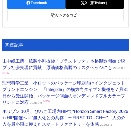
Facebook
X（旧Twitter）
リンクをコピー
関連記事
山中紙工所 紙製小判抜袋「プラストッテ」本格製造開始で脱
プラ社会実現に貢献 原油価格高騰のリスクヘッジにも
2026.8.5
NEW
理想科学工業 小ロットのパッケージ印刷向けインクジェット
プリントエンジン 『Integlide』の横方向タイプ２機種を７月31
日から受注開始、パッケージ側面のオンデマンドフルカラープ
リントに対応
NEW
2026.8.5
ホリゾン 10月、びわこ工場内HIPで“Horizon Smart Factory 2026
in HIP開催へ～“無人化との共存 〜FIRST TOUCH〜”、人の介
入を最小限に抑えたスマートファクトリーを体感
2026.8.3