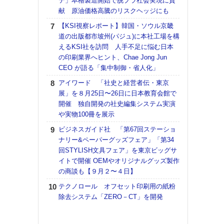
テ」本格製造開始で脱プラ社会実現に貢
献 原油価格高騰のリスクヘッジにも
【K
道の
【KSI視察レポート】韓国・ソウル京畿
える
道の出版都市坡州(パジュ)に本社工場を構
の印刷
えるKSI社を訪問 人手不足に悩む日本
CE
の印刷業界へヒント、Chae Jong Jun
CEO が語る「集中制御・省人化」
KO
体製
アイワード 「社史と経営者伝・東京
展」を８月25日〜26日に日本教育会館で
【ペ
開催 独自開発の社史編集システム実演
ト】
や実物100冊を展示
アで
ビジネスガイド社 「第67回ステーショ
【パ
ナリー&ペーパーグッズフェア」「第34
士フ
回STYLISH文具フェア」を東京ビッグサ
パン
イトで開催 OEMやオリジナルグッズ製作
書を
の商談も【９月２〜４日】
ツー
トも
テクノロール オフセット印刷用の紙粉
除去システム「ZERO－CT」を開発
富士
地・
付表