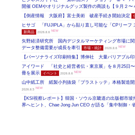
開催 OEMやオリジナルグッズ製作の商談も【９月２〜
【倒産情報 大阪府】富士美術 破産手続き開始決定
ヒサゴ 「FUJIPLA」から貼り直し可能な「CPリー
NEW
新商品
2026.8.6
矢野経済研究所 国内デジタルマーケティング市場に関する
データ整備需要が成長を牽引
NEW
市場・統計
2026.8.6
【パーソナライズ印刷特集】博伸社 大量バリアブル印
アイワード 「社史と経営者伝・東京展」を８月25日〜
冊を展示
NEW
イベント
2026.8.6
山中紙工所 紙製小判抜袋「プラストッテ」本格製造
NEW
2026.8.5
【KSI視察レポート】韓国・ソウル京畿道の出版都市坡
界へヒント、Chae Jong Jun CEO が語る「集中制御