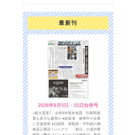
最新刊
2026年8月5日・15日合併号
○最大震度7、令和8年熊本地震 印刷関連
業も多大な被害か ●経産省 被害中小企業
に支援措置 ●日紙商 巻取紙・平判紙の価
格是正要請 ○ジャグラ 「創注」の成功事
例学ぶ機会づくり ●ジャグラ神奈川 参加