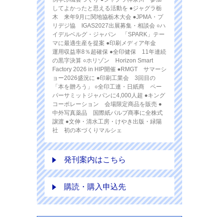
してよかったと思える活動を ●ジャグラ栃
木 来年9月に関地協栃木大会 ●JPMA・プ
リデジ協 IGAS2027出展募集・相談会 ○ハ
イデルベルグ・ジャパン 「SPARK」テー
マに最適生産を提案 ●印刷メディア年金
運用収益率8％超確保 ●全印健保 11年連続
の黒字決算 ○ホリゾン Horizon Smart
Factory 2026 in HIP開催 ●RMGT サマーシ
ョー2026盛況に ●印刷工業会 3回目の
「本を贈ろう」 ○全印工連・日紙商 ペー
パーサミットジャパンに4,000人超 ●キング
コーポレーション 会場限定商品を販売 ●
中外写真薬品 国際紙パルプ商事に全株式
譲渡 ●文伸・清水工房・けやき出版・緑陽
社 初の本づくりマルシェ
発刊案内はこちら
購読・購入申込先