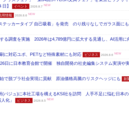
４日】
NEW
イベント
2026.8.7
NEW
信用情報
2026.8.6
フ ステッカータイプ 自己吸着」を発売 のり残りなしでガラス面に
調査を実施 2026年は4,789億円に拡大する見通し、AI活用に
刷に対応ユポ、PETなど特殊素材にも対応
NEW
ビジネス
2026.8.6
26日に日本教育会館で開催 独自開発の社史編集システム実演や実物
開始で脱プラ社会実現に貢献 原油価格高騰のリスクヘッジにも
新
州(パジュ)に本社工場を構えるKSI社を訪問 人手不足に悩む日本
・省人化」
NEW
ビジネス
2026.8.5