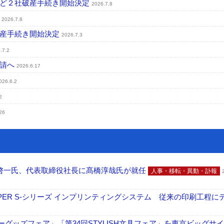
など２社破産手続き開始決定
2026.7.8
定
2026.7.8
破産手続き開始決定
2026.7.3
.7.2
申請へ
2026.6.17
026.6.2
2
26
啓一氏、代表取締役社長に髙橋淳哉氏が就任
人事・移転・異動・訃報
PER S-シリーズ インプリンティングシステム 従来の印刷工程に
グッズフェア」「第34回STYLISH文具フェア」を東京ビッグサ