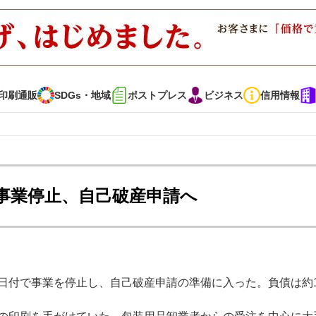
印刷通販
SDGs・地域
ポストプレス
ビジネス
信用情報
インタビュー
コレクション
事業停止、自己破産申請へ
通販
SDGs・地域
ポストプレス
ビジネス
イベント
信用情報
6日付で事業を停止し、自己破産申請の準備に入った。負債は約
で勝負！ ～多様なビジネス・多彩な商材～
JAPAN PACK 2023 特集