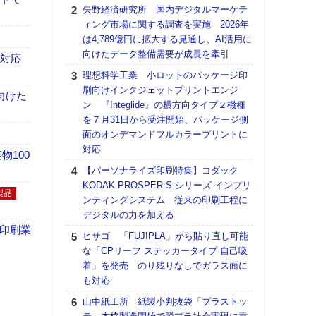
る
矢野経済研究所 国内デジタルマーケテ
ィング市場に関する調査を実施 2026年
DNP
は4,789億円に拡大する見通し、AI活用に
上の
向けたデータ整備需要が成長を牽引
意識
も対応
時代
理想科学工業 小ロットのパッケージ印
る組
刷向けインクジェットプリントエンジ
向けた
ン 『Integlide』の横方向タイプ２機種
【パ
を７月31日から受注開始、パッケージ側
量バ
面のオンデマンドフルカラープリントに
特殊
対応
100
ホリゾ
【パーソナライズ印刷特集】コダック
で“Hor
KODAK PROSPER S-シリーズ インプリ
催へ～
製品
ンティングシステム 従来の印刷工程に
TO
デジタルの力を加える
スマ
の印刷業
ヒサゴ 「FUJIPLA」から貼り直し可能
理想
な「CPリーフ ステッカータイプ 自己吸
刷向
着」を発売 のり残りなしでガラス面に
ン 『
も対応
を７
面の
山中紙工所 紙製小判抜袋「プラストッ
対応