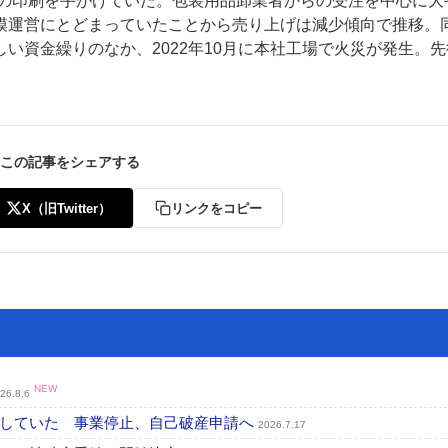
材の印刷を手がけていた。包装用品卸業者からの受注を中心に大
模運営にとどまっていたことから売り上げは減少傾向で推移。
い資金繰りのなか、2022年10月に本社工場で火災が発生。先
この記事をシェアする
ー
お問い合わせ
X（旧Twitter）
リンクをコピー
NEW
26.8.6
行していた 事業停止、自己破産申請へ
2026.7.17