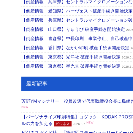
【倒産情報 兵庫県】セントラルマイクロメーション
【倒産情報 愛知県】ハーヴェスト破産手続き開始決
【倒産情報 兵庫県】セントラルマイクロメーション
【倒産情報 山口県】りゅうび 破産手続き開始決定
2026
【倒産情報 青森県】中長印刷 事業停止、自己破産
【倒産情報 香川県】なかい印刷 破産手続き開始決定
2
【倒産情報 東京都】光洋社 破産手続き開始決定
2026.6.
【倒産情報 東京都】星光堂 破産手続き開始決定
2026.5.
最新記事
芳野YMマシナリー 役員改選で代表取締役会長に島崎
NEW
【パーソナライズ印刷特集】コダック KODAK PROS
ルの力を加える
NEW
ビジネス
2026.8.7
ビジネスガイド社 「第67回ステーショナリー&ペーパー