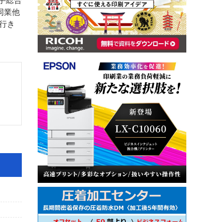
手総合
同業他
行き