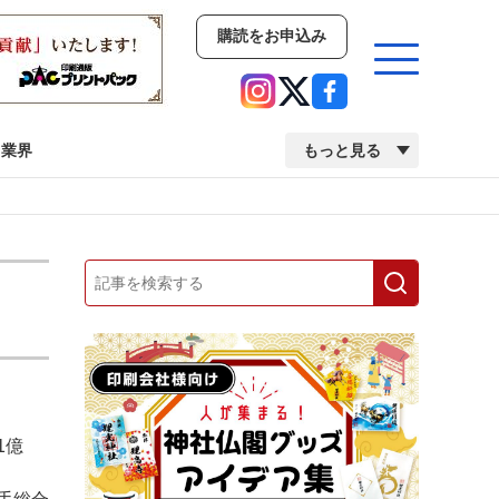
購読をお申込み
業界
もっと見る
新商品
イベント
市場・統計
人事・移転・異動・訃報
業界
市場・統計
人事・移転・異動・訃報
1億
中古印刷機・製本機特集
2022 検査・校正特集