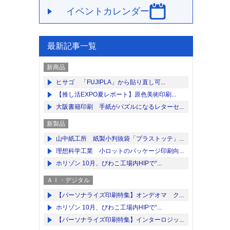
イベントカレンダー
最新記事一覧
新商品
ヒサゴ 「FUJIPLA」から貼り直し可...
【推し活EXPO夏レポート】原色美術印刷...
大阪書籍印刷 手紙がパズルになるレターセ...
新製品
山中紙工所 紙製小判抜袋「プラストッテ」...
理想科学工業 小ロットのパッケージ印刷向...
ホリゾン 10月、びわこ工場内HIPで“...
ＡＩ・デジタル
【パーソナライズ印刷特集】オンデオマ ク...
ホリゾン 10月、びわこ工場内HIPで“...
【パーソナライズ印刷特集】インターロジッ...