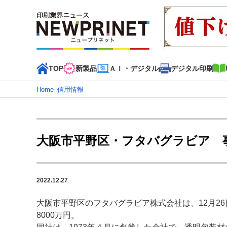
TOP
新製品
ＡＩ・デジタル
デジタル印刷
Home
–
信用情報
インデックス
TOP
新着記事
特集記事
動画コンテンツ
大阪市平野区・フタバグラビア 
カテゴリー一覧
新商品
新製品
ＡＩ・デジタル
デジタル印刷
印刷
2022.12.27
特集記事カテゴリー一覧
大阪市平野区のフタバグラビア株式会社は、12月2
2022 見える化・MIS特集
特集・デジタル印刷 アイデア
8000万円。
特集・デジタル印刷 ～ 新成長軌道を描く