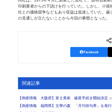
同社は、1973年４月に創業した会社で、透明包装
印刷業者からの下請けを行っていた。しかし、小規
案内
社との価格競争などもあり収益は低迷していた。厳し
の見通しが立たないことから今回の事態となった。
発刊案内
JFPI印刷用語集
印刷機材年鑑
運営
会社案内
購読・購入申し込み
サイトポリシ
Facebook
関連記事
【倒産情報 大阪府】富士美術 破産手続き開始決定
20
【倒産情報 福岡県】文學の森 「月刊俳句界」を発