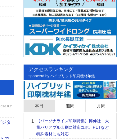
アクセスランキング
sponcerd by ハイブリッド印刷機材年鑑
本日
週間
月間
2026.8.7
【パーソナライズ印刷特集】博伸社 大
日印
デジタ
量バリアブル印刷に対応ユポ、PETなど
た個
特殊素材にも対応
彰」
イトで