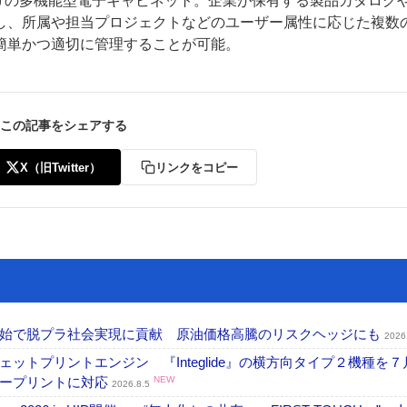
た企業向けの多機能型電子キャビネット。企業が保有する製品カタログ
し、所属や担当プロジェクトなどのユーザー属性に応じた複数
簡単かつ適切に管理することが可能。
この記事をシェアする
ー
お問い合わせ
X（旧Twitter）
リンクをコピー
開始で脱プラ社会実現に貢献 原油価格高騰のリスクヘッジにも
2026
トプリントエンジン 『Integlide』の横方向タイプ２機種を７
ラープリントに対応
NEW
2026.8.5