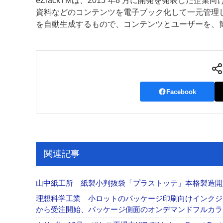
eZrackTMは、2015 年8 月に開発を発表し
資料などのコンテンツを電子ブック化して一元管理
案内
を自動生成するもので、コンテンツとユーザーを、
発刊案内
JFPI印刷用語集
印刷機材年鑑
運営
会社案内
購読・購入申し込み
サイトポリシ
Facebook
関連記事
山中紙工所 紙製小判抜袋「プラストッテ」本格製造
理想科学工業 小ロットのパッケージ印刷向けインクジェッ
から受注開始、パッケージ側面のオンデマンドフルカ