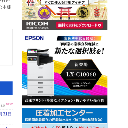
や社内
の本棚
NEW
.8.5
月31日