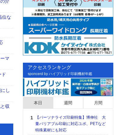
、人の介
高品位な
応
ォーマ
アクセスランキング
ード
sponcerd by ハイブリッド印刷機材年鑑
能にし
本日
週間
月間
化と収
【パーソナライズ印刷特集】博伸社 大
日印
量バリアブル印刷に対応ユポ、PETなど
た個
特殊素材にも対応
彰」