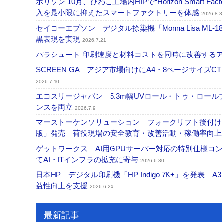
ホリゾン 10月、びわこ工場内HIPで“Horizon Smart Fa
入を最小限に抑えたスマートファクトリーを体感
2026.8.3
セイコーエプソン デジタル捺染機「Monna Lisa ML-
黒表現を実現
2026.7.21
パラシュート 印刷速度と材料コストを同時に改善する
SCREEN GA アジア市場向けにA4・8ページサイズCTP「
2026.7.10
エコスリージャパン 5.3m幅UVロール・トゥ・ロールプ
ンスを両立
2026.7.9
マーストーケンソリューション フォークリフト後付け
版」発売 荷役現場の安全教育・改善活動・稼働率向
ゲットワークス AI用GPUサーバー対応の特別仕様
てAI・ITインフラの拡充に寄与
2026.6.30
日本HP デジタル印刷機「HP Indigo 7K+」を発
益性向上を支援
2026.6.24
最新記事