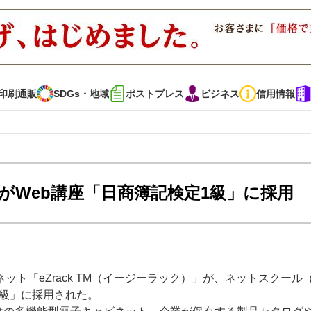
印刷通販
SDGs・地域
ポストプレス
ビジネス
信用情報
インタビュー
コレクション
がWeb講座「日商簿記検定1級」に採用
通販
SDGs・地域
ポストプレス
ビジネス
イベント
信用情報
ト「eZrack TM（イージーラック）」が、ネットスクール
で勝負！ ～多様なビジネス・多彩な商材～
JAPAN PACK 2023 特集
 級」に採用された。