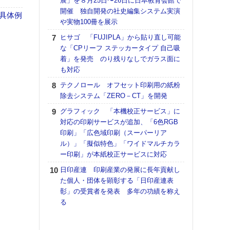
展」を８月25日〜26日に日本教育会館で
理想
開催 独自開発の社史編集システム実演
刷向
具体例
や実物100冊を展示
ン 『
を７
ヒサゴ 「FUJIPLA」から貼り直し可能
面の
な「CPリーフ ステッカータイプ 自己吸
対応
着」を発売 のり残りなしでガラス面に
も対応
【ペ
ト】
テクノロール オフセット印刷用の紙粉
アで
除去システム「ZERO－CT」を開発
KO
グラフィック 「本機校正サービス」に
体製
対応の印刷サービスが追加、「6色RGB
印刷」「広色域印刷（スーパーリア
【パ
ル）」「擬似特色」「ワイドマルチカラ
士フ
ー印刷」が本紙校正サービスに対応
パン
書を
日印産連 印刷産業の発展に長年貢献し
ツー
た個人・団体を顕彰する「日印産連表
トも
彰」の受賞者を発表 多年の功績を称え
る
富士
地・
付表