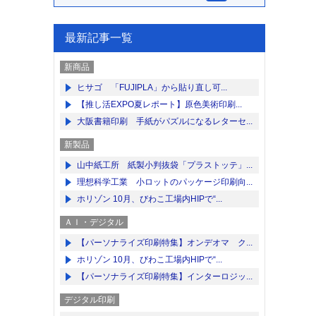
最新記事一覧
新商品
ヒサゴ 「FUJIPLA」から貼り直し可...
【推し活EXPO夏レポート】原色美術印刷...
大阪書籍印刷 手紙がパズルになるレターセ...
新製品
山中紙工所 紙製小判抜袋「プラストッテ」...
理想科学工業 小ロットのパッケージ印刷向...
ホリゾン 10月、びわこ工場内HIPで“...
ＡＩ・デジタル
【パーソナライズ印刷特集】オンデオマ ク...
ホリゾン 10月、びわこ工場内HIPで“...
【パーソナライズ印刷特集】インターロジッ...
デジタル印刷