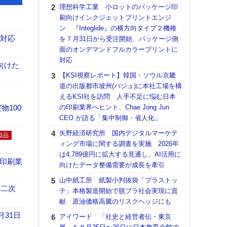
る
理想科学工業 小ロットのパッケージ印
刷向けインクジェットプリントエンジ
DNP
ン 『Integlide』の横方向タイプ２機種
上の
も対応
を７月31日から受注開始、パッケージ側
意識
面のオンデマンドフルカラープリントに
時代
対応
る組
向けた
【KSI視察レポート】韓国・ソウル京畿
【パ
道の出版都市坡州(パジュ)に本社工場を構
量バ
えるKSI社を訪問 人手不足に悩む日本
特殊
100
の印刷業界へヒント、Chae Jong Jun
ホリゾ
CEO が語る「集中制御・省人化」
で“Hor
矢野経済研究所 国内デジタルマーケテ
催へ～
製品
ィング市場に関する調査を実施 2026年
TO
は4,789億円に拡大する見通し、AI活用に
スマ
の印刷業
向けたデータ整備需要が成長を牽引
【K
山中紙工所 紙製小判抜袋「プラストッ
道の
 二次
テ」本格製造開始で脱プラ社会実現に貢
える
献 原油価格高騰のリスクヘッジにも
の印刷
CE
月31日
アイワード 「社史と経営者伝・東京