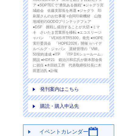
ア ●SOPTECで“勇気ある挑戦” ●ジャグラ宮
城総会 佐藤支部長を再選 ●ジャグラ 印
刷屋さんのお仕事展 ○合同印刷機材 山陰
地域初のGODOプリンテックフェア
●DSF 挑戦し成功することが大切 ●ミマ
キ さいたま営業所を移転 ●エコスリージ
ャパン 「VEXIS RTR5300」発売 ●HOPE
実行委員会 「HOPE2026」開催 ○ハイデ
ルベルグ・ジャパン 資材管理の「VMI」
50契約達成 ●ITP 「ITP DXショールーム」
開設 ●HDF21 鍛治川和広氏が新本部会長
に就任 ●木田鉄工所 代表取締役社長に木
田憲治氏 ●訃報
発刊案内はこちら
購読・購入申込先
イベントカレンダー