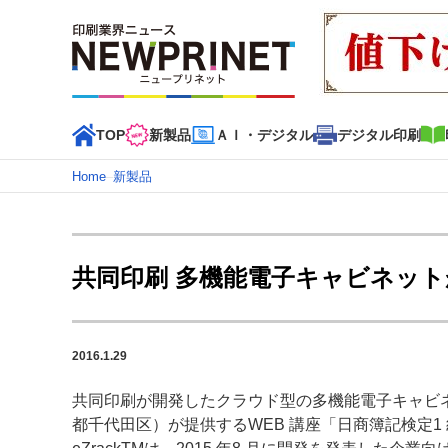
TOP
新製品
ＡＩ・デジタル
デジタル印刷
Home
–
新製品
インデックス
TOP
新着記事
特集記事
動画コンテンツ
共同印刷 多機能電子キャビネット
カテゴリー一覧
新商品
新製品
ＡＩ・デジタル
デジタル印刷
印刷
2016.1.29
特集記事カテゴリー一覧
共同印刷が開発したクラウド型の多機能電子キャビネッ
2022 見える化・MIS特集
特集・デジタル印刷 アイデア
都千代田区）が提供するWEB 講座「日商簿記検定1
特集・デジタル印刷 ～ 新成長軌道を描く