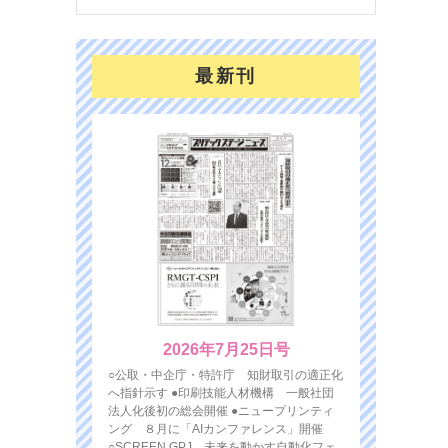
最新刊
2026年7月25日号
○公取・中企庁・特許庁 知財取引の適正化
へ指針示す ●印刷技能人材機構 一般社団
法人化後初の総会開催 ●ニュープリンティ
ング ８月に「AIカンファレンス」開催
○SCREEN GPJ 未来を動かす自動化フェ