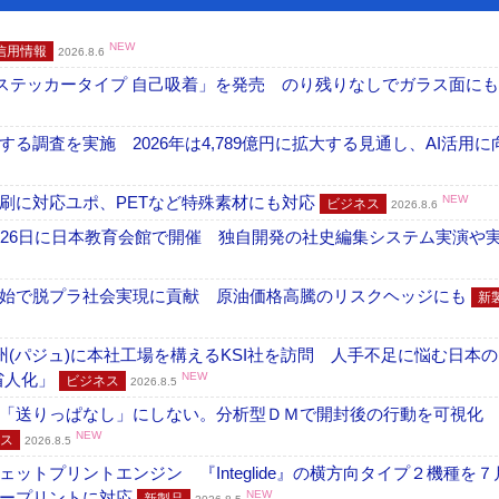
NEW
信用情報
2026.8.6
フ ステッカータイプ 自己吸着」を発売 のり残りなしでガラス面に
調査を実施 2026年は4,789億円に拡大する見通し、AI活用に
刷に対応ユポ、PETなど特殊素材にも対応
NEW
ビジネス
2026.8.6
26日に日本教育会館で開催 独自開発の社史編集システム実演や実物
開始で脱プラ社会実現に貢献 原油価格高騰のリスクヘッジにも
新
州(パジュ)に本社工場を構えるKSI社を訪問 人手不足に悩む日本
・省人化」
NEW
ビジネス
2026.8.5
「送りっぱなし」にしない。分析型ＤＭで開封後の行動を可視化
NEW
ス
2026.8.5
トプリントエンジン 『Integlide』の横方向タイプ２機種を７
ラープリントに対応
NEW