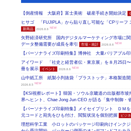
【倒産情報 大阪府】富士美術 破産手続き開始決定
ヒサゴ 「FUJIPLA」から貼り直し可能な「CPリー
NEW
新商品
2026.8.6
矢野経済研究所 国内デジタルマーケティング市場に関する
データ整備需要が成長を牽引
NEW
市場・統計
2026.8.6
【パーソナライズ印刷特集】博伸社 大量バリアブル印
アイワード 「社史と経営者伝・東京展」を８月25日〜
冊を展示
NEW
イベント
2026.8.6
山中紙工所 紙製小判抜袋「プラストッテ」本格製造
NEW
2026.8.5
【KSI視察レポート】韓国・ソウル京畿道の出版都市坡
界へヒント、Chae Jong Jun CEO が語る「集中制御
【パーソナライズ印刷特集】メイセイプリント ＤＭを
元コードと宛先をひも付け、閲覧状況を個別把握
ビジネ
理想科学工業 小ロットのパッケージ印刷向けインクジェッ
から受注開始、パッケージ側面のオンデマンドフルカ