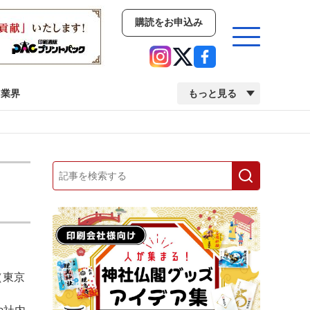
購読をお申込み
業界
もっと見る
新商品
イベント
市場・統計
人事・移転・異動・訃報
業界
市場・統計
人事・移転・異動・訃報
（東京
中古印刷機・製本機特集
2022 検査・校正特集