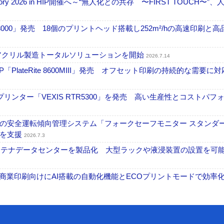
ctory 2026 in HIP開催へ～“無人化との共存 〜FIRST TOUCH〜”
18000」発売 18個のプリントヘッド搭載し252m²/hの高速印刷と
アクリル製造トータルソリューションを開始
2026.7.14
PlateRite 8600MIII」発売 オフセット印刷の持続的な需要に対
リンター「VEXIS RTR5300」を発売 高い生産性とコストパフ
の安全運転傾向管理システム「フォークセーフモニター スタンダ
上を支援
2026.7.3
コンテナデータセンターを製品化 大型ラックや液浸装置の設置を可
表 A3商業印刷向けにAI搭載の自動化機能とECOプリントモードで効率