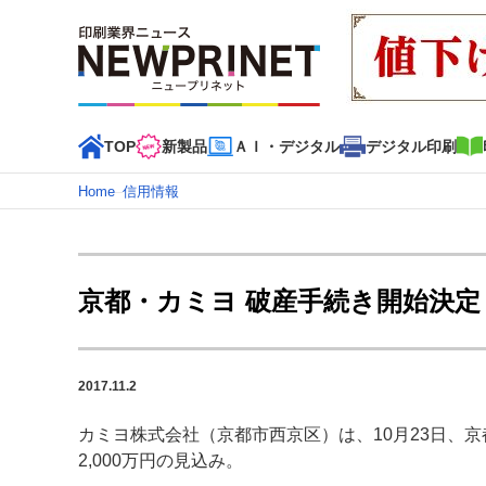
TOP
新製品
ＡＩ・デジタル
デジタル印刷
Home
–
信用情報
インデックス
TOP
新着記事
特集記事
動画コンテンツ
京都・カミヨ 破産手続き開始決定
カテゴリー一覧
新商品
新製品
ＡＩ・デジタル
デジタル印刷
印刷
2017.11.2
特集記事カテゴリー一覧
カミヨ株式会社（京都市西京区）は、10月23日、
2022 見える化・MIS特集
特集・デジタル印刷 アイデア
2,000万円の見込み。
特集・デジタル印刷 ～ 新成長軌道を描く