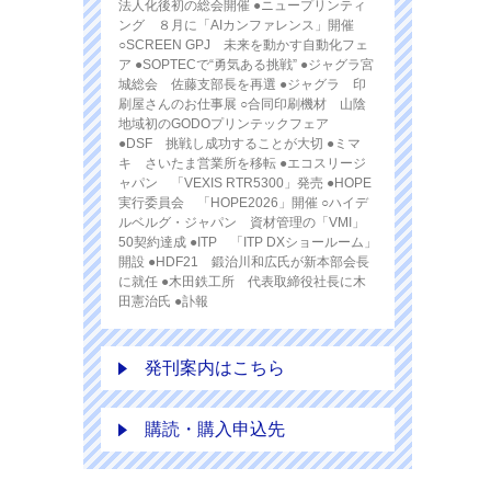
法人化後初の総会開催 ●ニュープリンティ
ング ８月に「AIカンファレンス」開催
○SCREEN GPJ 未来を動かす自動化フェ
ア ●SOPTECで“勇気ある挑戦” ●ジャグラ宮
城総会 佐藤支部長を再選 ●ジャグラ 印
刷屋さんのお仕事展 ○合同印刷機材 山陰
地域初のGODOプリンテックフェア
●DSF 挑戦し成功することが大切 ●ミマ
キ さいたま営業所を移転 ●エコスリージ
ャパン 「VEXIS RTR5300」発売 ●HOPE
実行委員会 「HOPE2026」開催 ○ハイデ
ルベルグ・ジャパン 資材管理の「VMI」
50契約達成 ●ITP 「ITP DXショールーム」
開設 ●HDF21 鍛治川和広氏が新本部会長
に就任 ●木田鉄工所 代表取締役社長に木
田憲治氏 ●訃報
発刊案内はこちら
購読・購入申込先