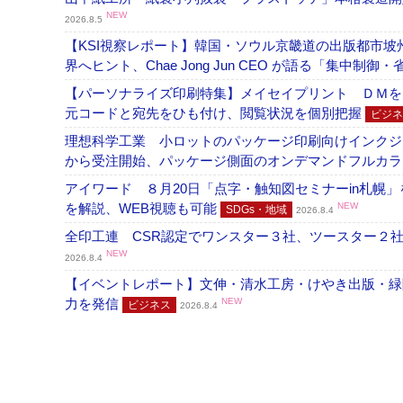
NEW
2026.8.5
【KSI視察レポート】韓国・ソウル京畿道の出版都市坡
界へヒント、Chae Jong Jun CEO が語る「集中制御
【パーソナライズ印刷特集】メイセイプリント ＤＭを
元コードと宛先をひも付け、閲覧状況を個別把握
ビジネ
理想科学工業 小ロットのパッケージ印刷向けインクジェッ
から受注開始、パッケージ側面のオンデマンドフルカ
アイワード ８月20日「点字・触知図セミナーin札幌
を解説、WEB視聴も可能
NEW
SDGs・地域
2026.8.4
全印工連 CSR認定でワンスター３社、ツースター２
NEW
2026.8.4
【イベントレポート】文伸・清水工房・けやき出版・緑
力を発信
NEW
ビジネス
2026.8.4