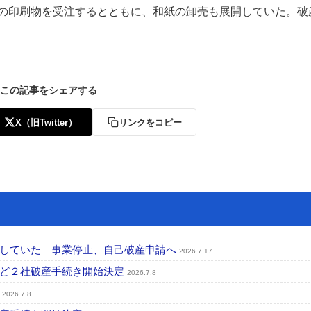
連の印刷物を受注するとともに、和紙の卸売も展開していた。破
この記事をシェアする
ー
お問い合わせ
X（旧Twitter）
リンクをコピー
行していた 事業停止、自己破産申請へ
2026.7.17
など２社破産手続き開始決定
2026.7.8
定
2026.7.8