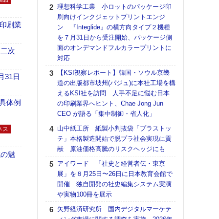
る
理想科学工業 小ロットのパッケージ印
刷向けインクジェットプリントエンジ
DNP
の印刷業
ン 『Integlide』の横方向タイプ２機種
上の
を７月31日から受注開始、パッケージ側
意識
面のオンデマンドフルカラープリントに
時代
 二次
対応
る組
【KSI視察レポート】韓国・ソウル京畿
KO
月31日
道の出版都市坡州(パジュ)に本社工場を構
体製
えるKSI社を訪問 人手不足に悩む日本
【パ
具体例
の印刷業界へヒント、Chae Jong Jun
ルタ
CEO が語る「集中制御・省人化」
「Va
山中紙工所 紙製小判抜袋「プラストッ
リュー
ネス
テ」本格製造開始で脱プラ社会実現に貢
ライ
献 原油価格高騰のリスクヘッジにも
DM
域の魅
アイワード 「社史と経営者伝・東京
【ペ
展」を８月25日〜26日に日本教育会館で
ト】
開催 独自開発の社史編集システム実演
アで
や実物100冊を展示
ホリゾ
矢野経済研究所 国内デジタルマーケテ
で“Hor