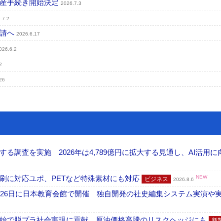
破産手続き開始決定
2026.7.3
.7.2
申請へ
2026.6.17
026.6.2
2
26
調査を実施 2026年は4,789億円に拡大する見通し、AI活用に
刷に対応ユポ、PETなど特殊素材にも対応
NEW
ビジネス
2026.8.6
26日に日本教育会館で開催 独自開発の社史編集システム実演や実物
開始で脱プラ社会実現に貢献 原油価格高騰のリスクヘッジにも
新