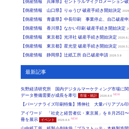
【倒産情報 兵庫県】セントラルマイクロメーション
【倒産情報 山口県】りゅうび 破産手続き開始決定
2026
【倒産情報 青森県】中長印刷 事業停止、自己破産
【倒産情報 香川県】なかい印刷 破産手続き開始決定
2
【倒産情報 東京都】光洋社 破産手続き開始決定
2026.6.
【倒産情報 東京都】星光堂 破産手続き開始決定
2026.5.
【倒産情報 静岡県】辻紙工所 自己破産申請
2026.5.9
最新記事
矢野経済研究所 国内デジタルマーケティング市場に関する
データ整備需要が成長を牽引
NEW
市場・統計
2026.8.6
【パーソナライズ印刷特集】博伸社 大量バリアブル印
アイワード 「社史と経営者伝・東京展」を８月25日〜
冊を展示
NEW
イベント
2026.8.6
山中紙工所 紙製小判抜袋「プラストッテ」本格製造