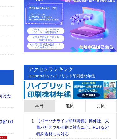
アクセスランキング
sponcerd by ハイブリッド印刷機材年鑑
向けた
本日
週間
月間
【パーソナライズ印刷特集】博伸社 大
日印
100
量バリアブル印刷に対応ユポ、PETなど
た個
特殊素材にも対応
彰」
製品