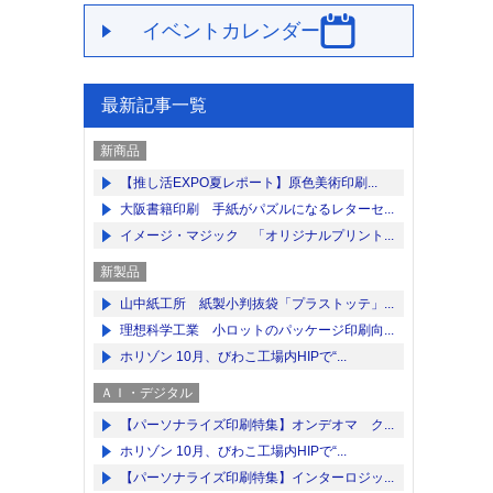
イベントカレンダー
最新記事一覧
新商品
【推し活EXPO夏レポート】原色美術印刷...
大阪書籍印刷 手紙がパズルになるレターセ...
イメージ・マジック 「オリジナルプリント...
新製品
山中紙工所 紙製小判抜袋「プラストッテ」...
理想科学工業 小ロットのパッケージ印刷向...
ホリゾン 10月、びわこ工場内HIPで“...
ＡＩ・デジタル
【パーソナライズ印刷特集】オンデオマ ク...
ホリゾン 10月、びわこ工場内HIPで“...
【パーソナライズ印刷特集】インターロジッ...