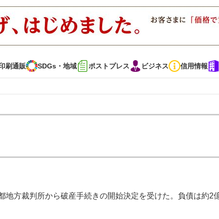
印刷通販
SDGs・地域
ポストプレス
ビジネス
信用情報
インタビュー
コレクション
通販
SDGs・地域
ポストプレス
ビジネス
イベント
信用情報
京都地方裁判所から破産手続きの開始決定を受けた。負債は約2
で勝負！ ～多様なビジネス・多彩な商材～
JAPAN PACK 2023 特集