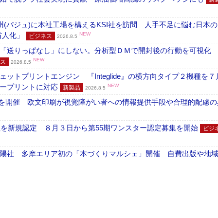
州(パジュ)に本社工場を構えるKSI社を訪問 人手不足に悩む日本
・省人化」
NEW
ビジネス
2026.8.5
「送りっぱなし」にしない。分析型ＤＭで開封後の行動を可視化
NEW
ス
2026.8.5
トプリントエンジン 『Integlide』の横方向タイプ２機種を７
ラープリントに対応
NEW
新製品
2026.8.5
」を開催 欧文印刷が視覚障がい者への情報提供手段や合理的配慮の
社を新規認定 ８月３日から第55期ワンスター認定募集を開始
ビジ
陽社 多摩エリア初の「本づくりマルシェ」開催 自費出版や地