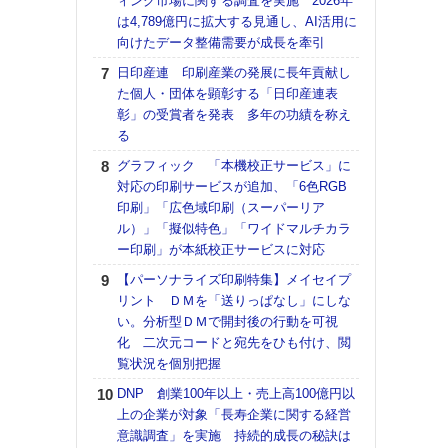
ィング市場に関する調査を実施 2026年
催へ～
は4,789億円に拡大する見通し、AI活用に
TO
向けたデータ整備需要が成長を牽引
スマ
日印産連 印刷産業の発展に長年貢献し
【パ
た個人・団体を顕彰する「日印産連表
量バ
彰」の受賞者を発表 多年の功績を称え
特殊
る
ラク
グラフィック 「本機校正サービス」に
戦略
対応の印刷サービスが追加、「6色RGB
最適
印刷」「広色域印刷（スーパーリア
の課
ル）」「擬似特色」「ワイドマルチカラ
金融
ー印刷」が本紙校正サービスに対応
ルホ
【パーソナライズ印刷特集】メイセイプ
【K
リント ＤＭを「送りっぱなし」にしな
道の
い。分析型ＤＭで開封後の行動を可視
える
化 二次元コードと宛先をひも付け、閲
の印刷
覧状況を個別把握
CE
DNP 創業100年以上・売上高100億円以
【イ
上の企業が対象「長寿企業に関する経営
会長
意識調査」を実施 持続的成長の秘訣は
ンカ