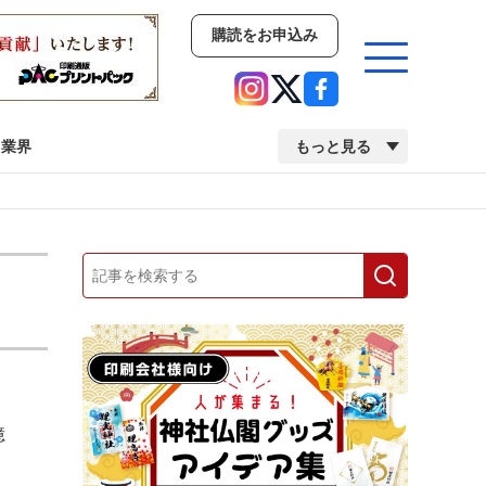
購読をお申込み
業界
もっと見る
新商品
イベント
市場・統計
人事・移転・異動・訃報
業界
市場・統計
人事・移転・異動・訃報
億
中古印刷機・製本機特集
2022 検査・校正特集