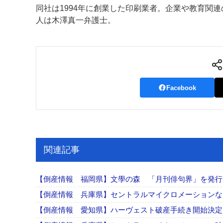
同社は1994年に創業した印刷業者。企業や教育関
案内
人は木澤真一弁護士。
発刊案内
JFPI印刷用語集
印刷機材年鑑
運営
会社案内
購読・購入申し込み
サイトポリシ
Facebook
関連記事
【倒産情報 福岡県】文學の森 「月刊俳句界」を発
【倒産情報 兵庫県】セントラルマイクロメーション
【倒産情報 愛知県】ハーヴェスト破産手続き開始決