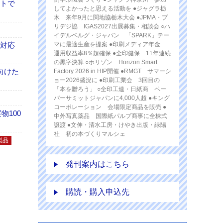
イトで
してよかったと思える活動を ●ジャグラ栃
木 来年9月に関地協栃木大会 ●JPMA・プ
リデジ協 IGAS2027出展募集・相談会 ○ハ
イデルベルグ・ジャパン 「SPARK」テー
も対応
マに最適生産を提案 ●印刷メディア年金
運用収益率8％超確保 ●全印健保 11年連続
の黒字決算 ○ホリゾン Horizon Smart
向けた
Factory 2026 in HIP開催 ●RMGT サマーシ
ョー2026盛況に ●印刷工業会 3回目の
「本を贈ろう」 ○全印工連・日紙商 ペー
パーサミットジャパンに4,000人超 ●キング
コーポレーション 会場限定商品を販売 ●
100
中外写真薬品 国際紙パルプ商事に全株式
譲渡 ●文伸・清水工房・けやき出版・緑陽
社 初の本づくりマルシェ
製品
発刊案内はこちら
購読・購入申込先