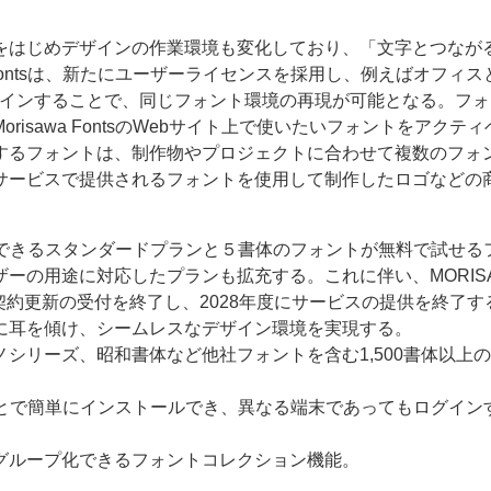
をはじめデザインの作業環境も変化しており、「文字とつなが
 Fontsは、新たにユーザーライセンスを採用し、例えばオフィス
グインすることで、同じフォント環境の再現が可能となる。フォ
isawa FontsのWebサイト上で使いたいフォントをアクテ
するフォントは、制作物やプロジェクトに合わせて複数のフォ
サービスで提供されるフォントを使用して制作したロゴなどの
能が利用できるスタンダードプランと５書体のフォントが無料で試せる
ーの用途に対応したプランも拡充する。これに伴い、MORISA
約・契約更新の受付を終了し、2028年度にサービスの提供を終了す
に耳を傾け、シームレスなデザイン環境を実現する。
シリーズ、昭和書体など他社フォントを含む1,500書体以上
ことで簡単にインストールでき、異なる端末であってもログイン
グループ化できるフォントコレクション機能。