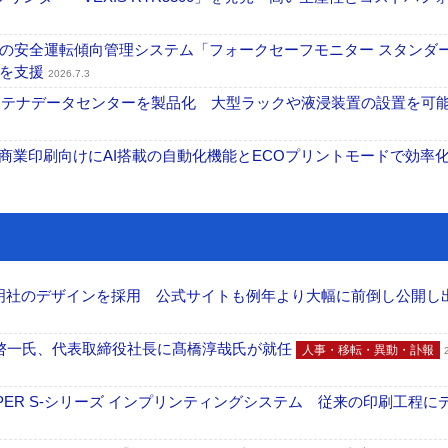
の安全運転傾向管理システム「フォークセーフモニター スタンダ
上を支援
2026.7.3
コンテナデータセンターを製品化 大型ラックや液浸装置の設置を可
表 A3商業印刷向けにAI搭載の自動化機能とECOプリントモードで効率
加藤文明社のデザインを採用 公式サイトも例年より大幅に前倒し公開し
啓一氏、代表取締役社長に髙橋淳哉氏が就任
人事・移転・異動・訃報
PER S-シリーズ インプリンティングシステム 従来の印刷工程に