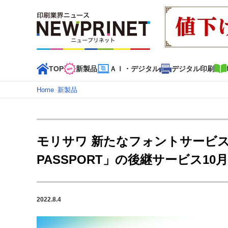
TOP
新製品
ＡＩ・デジタル
デジタル印刷
Home
–
新製品
インデックス
TOP
新着記事
特集記事
動画コンテンツ
モリサワ 新たなフォントサービス「Mo
カテゴリー一覧
PASSPORT」の後継サービス10
新商品
新製品
ＡＩ・デジタル
デジタル印刷
印刷
特集記事カテゴリー一覧
2022.8.4
2022 見える化・MIS特集
特集・デジタル印刷 アイデア
特集・デジタル印刷 ～ 新成長軌道を描く