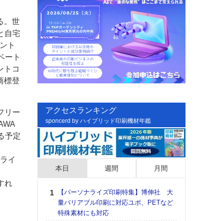
る。世
と自宅
ント
ィベート
ントコ
商標登
アクセスランキング
フリー
sponcerd by ハイブリッド印刷機材年鑑
WA
る予定
のライ
本日
週間
月間
すれ
【パーソナライズ印刷特集】博伸社 大
日印
量バリアブル印刷に対応ユポ、PETなど
た個
特殊素材にも対応
彰」