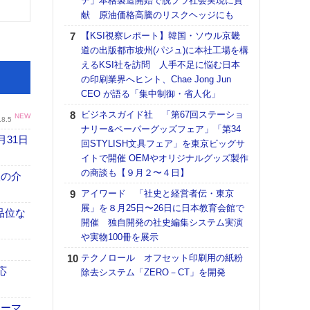
テ」本格製造開始で脱プラ社会実現に貢
献 原油価格高騰のリスクヘッジにも
【K
道の
【KSI視察レポート】韓国・ソウル京畿
える
道の出版都市坡州(パジュ)に本社工場を構
の印刷
えるKSI社を訪問 人手不足に悩む日本
CE
の印刷業界へヒント、Chae Jong Jun
CEO が語る「集中制御・省人化」
KO
体製
ビジネスガイド社 「第67回ステーショ
NEW
.8.5
ナリー&ペーパーグッズフェア」「第34
【ペ
月31日
回STYLISH文具フェア」を東京ビッグサ
ト】
イトで開催 OEMやオリジナルグッズ製作
アで
の商談も【９月２〜４日】
、人の介
【パ
アイワード 「社史と経営者伝・東京
士フ
展」を８月25日〜26日に日本教育会館で
パン
高品位な
開催 独自開発の社史編集システム実演
書を
や実物100冊を展示
ツー
トも
テクノロール オフセット印刷用の紙粉
応
除去システム「ZERO－CT」を開発
富士
地・
付表
ォーマ