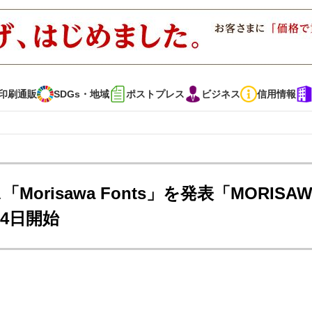
印刷通販
SDGs・地域
ポストプレス
ビジネス
信用情報
インタビュー
コレクション
risawa Fonts」を発表「MORISAW
月4日開始
通販
SDGs・地域
ポストプレス
ビジネス
イベント
信用情報
で勝負！ ～多様なビジネス・多彩な商材～
JAPAN PACK 2023 特集