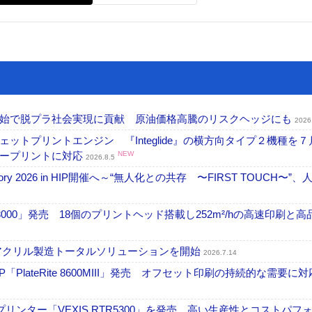
開始で脱プラ社会実現に貢献 原油価格高騰のリスクヘッジにも
2026
トプリントエンジン 『Integlide』の横方向タイプ２機種を７
ラープリントに対応
NEW
2026.8.5
ctory 2026 in HIP開催へ～“無人化との共存 〜FIRST TOUCH〜”
18000」発売 18個のプリントヘッド搭載し252m²/hの高速印刷と
アクリル製造トータルソリューションを開始
2026.7.14
PlateRite 8600MIII」発売 オフセット印刷の持続的な需要に対
リンター「VEXIS RTR5300」を発売 高い生産性とコストパフ