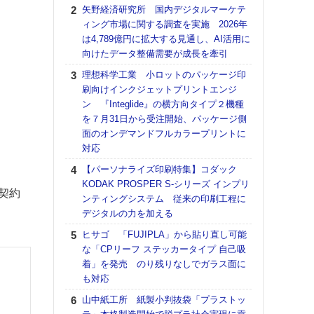
る
矢野経済研究所 国内デジタルマーケテ
ィング市場に関する調査を実施 2026年
DNP
は4,789億円に拡大する見通し、AI活用に
上の
向けたデータ整備需要が成長を牽引
意識
時代
理想科学工業 小ロットのパッケージ印
る組
刷向けインクジェットプリントエンジ
ン 『Integlide』の横方向タイプ２機種
【パ
を７月31日から受注開始、パッケージ側
量バ
面のオンデマンドフルカラープリントに
特殊
対応
ホリゾ
【パーソナライズ印刷特集】コダック
で“Hor
KODAK PROSPER S-シリーズ インプリ
催へ～
ご契約
ンティングシステム 従来の印刷工程に
TO
デジタルの力を加える
スマ
ヒサゴ 「FUJIPLA」から貼り直し可能
理想
な「CPリーフ ステッカータイプ 自己吸
刷向
着」を発売 のり残りなしでガラス面に
ン 『
も対応
を７
面の
山中紙工所 紙製小判抜袋「プラストッ
対応