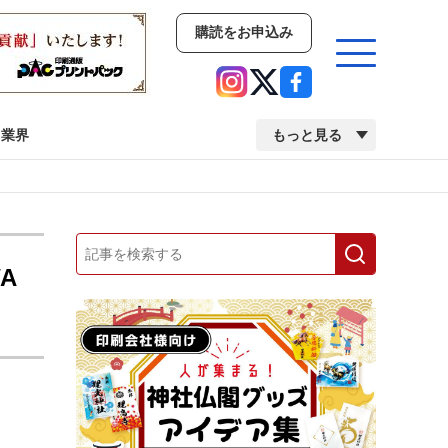
購読をお申込み
業界
もっと見る
新商品
イベント
市場・統計
人事・移転・異動・訃報
A
業界
市場・統計
人事・移転・異動・訃報
中古印刷機・製本機特集
2022 検査・校正特集