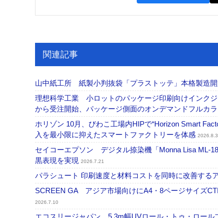
関連記事
山中紙工所 紙製小判抜袋「プラストッテ」本格製造
理想科学工業 小ロットのパッケージ印刷向けインクジェッ
から受注開始、パッケージ側面のオンデマンドフルカ
ホリゾン 10月、びわこ工場内HIPで“Horizon Smart Fa
入を最小限に抑えたスマートファクトリーを体感
2026.8.3
セイコーエプソン デジタル捺染機「Monna Lisa ML-
黒表現を実現
2026.7.21
パラシュート 印刷速度と材料コストを同時に改善する
SCREEN GA アジア市場向けにA4・8ページサイズCTP「
2026.7.10
エコスリージャパン 5.3m幅UVロール・トゥ・ロールプ