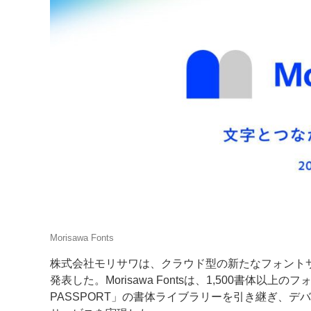
案内
発刊案内
JFPI印刷用語集
印刷機材年鑑
運営
会社案内
購読・購入申し込み
サイトポリシ
Morisawa Fonts
株式会社モリサワは、クラウド型の新たなフォントサービス
発表した。Morisawa Fontsは、1,500書体以
PASSPORT」の書体ライブラリーを引き継ぎ、