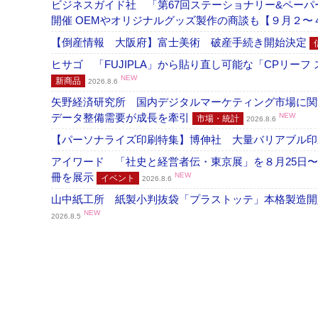
ビジネスガイド社 「第67回ステーショナリー&ペーパー
開催 OEMやオリジナルグッズ製作の商談も【９月２〜
【倒産情報 大阪府】富士美術 破産手続き開始決定
ヒサゴ 「FUJIPLA」から貼り直し可能な「CPリー
NEW
新商品
2026.8.6
矢野経済研究所 国内デジタルマーケティング市場に関する
データ整備需要が成長を牽引
NEW
市場・統計
2026.8.6
【パーソナライズ印刷特集】博伸社 大量バリアブル印
アイワード 「社史と経営者伝・東京展」を８月25日〜
冊を展示
NEW
イベント
2026.8.6
山中紙工所 紙製小判抜袋「プラストッテ」本格製造
NEW
2026.8.5