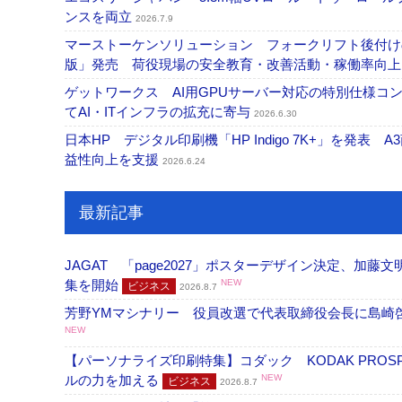
ンスを両立
2026.7.9
マーストーケンソリューション フォークリフト後付け
版」発売 荷役現場の安全教育・改善活動・稼働率向
ゲットワークス AI用GPUサーバー対応の特別仕様
てAI・ITインフラの拡充に寄与
2026.6.30
日本HP デジタル印刷機「HP Indigo 7K+」を発
益性向上を支援
2026.6.24
最新記事
JAGAT 「page2027」ポスターデザイン決定、
集を開始
NEW
ビジネス
2026.8.7
芳野YMマシナリー 役員改選で代表取締役会長に島崎
NEW
【パーソナライズ印刷特集】コダック KODAK PROS
ルの力を加える
NEW
ビジネス
2026.8.7