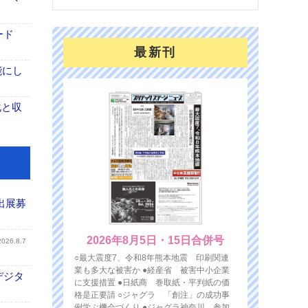
ード
最新刊
能にし
化と収
出展募
2026年8月5日・15日合併号
2026.8.7
○最大震度7、令和8年熊本地震 印刷関連
業も多大な被害か ●経産省 被害中小企業
デジタ
に支援措置 ●日紙商 巻取紙・平判紙の価
格是正要請 ○ジャグラ 「創注」の成功事
例学ぶ機会づくり ●ジャグラ神奈川 参加