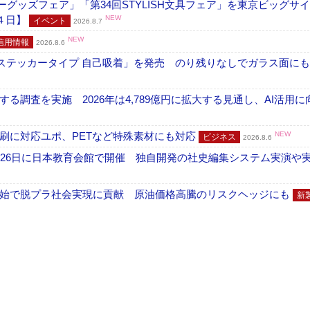
グッズフェア」「第34回STYLISH文具フェア」を東京ビッグサ
４日】
NEW
イベント
2026.8.7
NEW
信用情報
2026.8.6
フ ステッカータイプ 自己吸着」を発売 のり残りなしでガラス面に
調査を実施 2026年は4,789億円に拡大する見通し、AI活用に
刷に対応ユポ、PETなど特殊素材にも対応
NEW
ビジネス
2026.8.6
26日に日本教育会館で開催 独自開発の社史編集システム実演や実物
開始で脱プラ社会実現に貢献 原油価格高騰のリスクヘッジにも
新