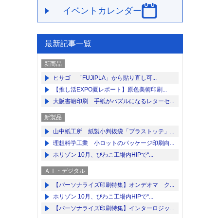
イベントカレンダー
最新記事一覧
新商品
ヒサゴ 「FUJIPLA」から貼り直し可...
【推し活EXPO夏レポート】原色美術印刷...
大阪書籍印刷 手紙がパズルになるレターセ...
新製品
山中紙工所 紙製小判抜袋「プラストッテ」...
理想科学工業 小ロットのパッケージ印刷向...
ホリゾン 10月、びわこ工場内HIPで“...
ＡＩ・デジタル
【パーソナライズ印刷特集】オンデオマ ク...
ホリゾン 10月、びわこ工場内HIPで“...
【パーソナライズ印刷特集】インターロジッ...