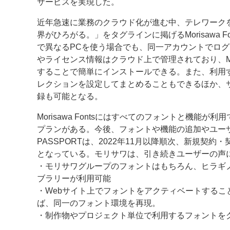
サービスを実現した。
近年急速に業務のクラウド化が進む中、テレワーク
界がひろがる。」をタグラインに掲げるMorisawa
で異なるPCを使う場合でも、同一アカウントでロ
やライセンス情報はクラウド上で管理されており、Mor
することで簡単にインストールできる。また、利用
レクションを設定してまとめることもできるほか、
録も可能となる。
Morisawa Fontsにはすべてのフォントと機
プランがある。今後、フォントや機能の追加やユーザ
PASSPORTは、2022年11月以降順次、新規契
となっている。モリサワは、引き続きユーザーの声
・モリサワグループのフォントはもちろん、ヒラギノ
ブラリーが利用可能
・Webサイト上でフォントをアクティベートする
ば、同一のフォント環境を再現。
・制作物やプロジェクト単位で利用するフォントを