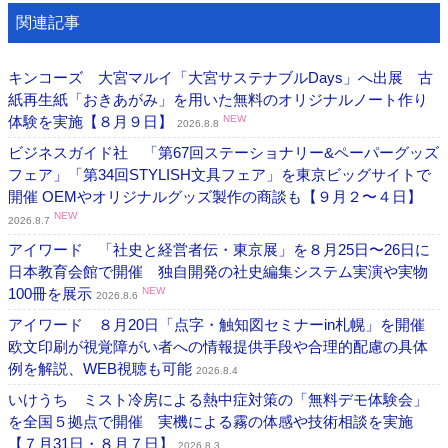
関連記事
キンコーズ 大宮マルイ「大宮サステナブルDays」へ出展 古
紙再生紙「おきあがみ」を用いた無料のオリジナルノート作り
体験を実施【８月９日】
NEW
2026.8.8
ビジネスガイド社 「第67回ステーショナリー&ペーパーグッズ
フェア」「第34回STYLISH文具フェア」を東京ビッグサイトで
開催 OEMやオリジナルグッズ製作の商談も【９月２〜４日】
NEW
2026.8.7
アイワード 「社史と経営者伝・東京展」を８月25日〜26日に
日本教育会館で開催 独自開発の社史編集システム実演や実物
100冊を展示
NEW
2026.8.6
アイワード ８月20日「点字・触知図セミナーin札幌」を開催
欧文印刷が視覚障がい者への情報提供手段や合理的配慮の具体
例を解説、WEB視聴も可能
2026.8.4
いけうち ミスト冷房による熱中症対策の「無料デモ体験会」
を全国５拠点で開催 実機による霧の体感や技術相談を実施
【７月31日・８月７日】
2026.8.3