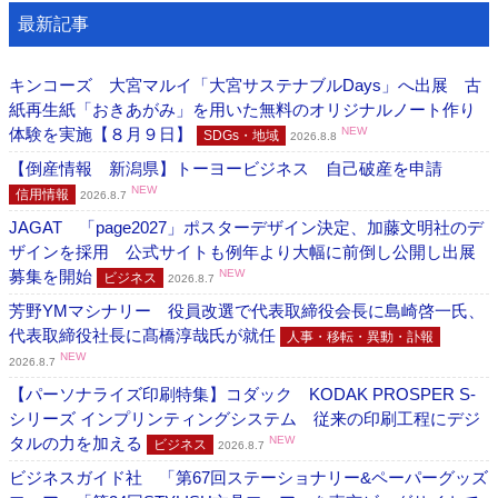
最新記事
キンコーズ 大宮マルイ「大宮サステナブルDays」へ出展 古
紙再生紙「おきあがみ」を用いた無料のオリジナルノート作り
体験を実施【８月９日】
NEW
SDGs・地域
2026.8.8
【倒産情報 新潟県】トーヨービジネス 自己破産を申請
NEW
信用情報
2026.8.7
JAGAT 「page2027」ポスターデザイン決定、加藤文明社のデ
ザインを採用 公式サイトも例年より大幅に前倒し公開し出展
募集を開始
NEW
ビジネス
2026.8.7
芳野YMマシナリー 役員改選で代表取締役会長に島崎啓一氏、
代表取締役社長に髙橋淳哉氏が就任
人事・移転・異動・訃報
NEW
2026.8.7
【パーソナライズ印刷特集】コダック KODAK PROSPER S-
シリーズ インプリンティングシステム 従来の印刷工程にデジ
タルの力を加える
NEW
ビジネス
2026.8.7
ビジネスガイド社 「第67回ステーショナリー&ペーパーグッズ