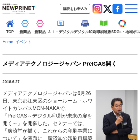
購読をお申込み
TOP
新商品
新製品
ＡＩ・デジタル
デジタル印刷
印刷通販
SDGs・地域
ポ
Home
–
イベント
インデックス
メディアテクノロジージャパン PreIGAS開く
TOP
新着記事
特集記事
動画コンテンツ
インタビュー
コレクション
2018.6.27
カテゴリー一覧
メディアテクノロジージャパンは6月26
新商品
新製品
ＡＩ・デジタル
デジタル印刷
印刷通販
日、東京都江東区のショールーム・ホワ
SDGs・地域
ポストプレス
ビジネス
イベント
信用情報
業界
イトカンバスMON-NAKAで、
『PreIGAS～デジタル印刷が未来の扉を
市場・統計
人事・移転・異動・訃報
開く～』を開催した。セミナーでは、
特集記事カテゴリー一覧
「廣済堂が描く、これからの印刷事業に
ついて」を演題に、廣済堂の印刷再構築
特集・デジタル印刷 アイデアで勝負！ ～多様なビジネス・多彩な商材～