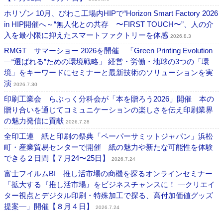
ホリゾン 10月、びわこ工場内HIPで“Horizon Smart Factory 2026
in HIP開催へ～“無人化との共存 〜FIRST TOUCH〜”、人の介
入を最小限に抑えたスマートファクトリーを体感
2026.8.3
RMGT サマーショー 2026を開催 「Green Printing Evolution
―“選ばれる”ための環境戦略」 経営・労働・地球の3つの「環
境」をキーワードにセミナーと最新技術のソリューションを実
演
2026.7.30
印刷工業会 らぶっく分科会が「本を贈ろう2026」開催 本の
贈り合いを通じてコミュニケーションの楽しさを伝え印刷業界
の魅力発信に貢献
2026.7.28
全印工連 紙と印刷の祭典「ペーパーサミットジャパン」浜松
町・産業貿易センターで開催 紙の魅力や新たな可能性を体験
できる２日間【７月24〜25日】
2026.7.24
富士フイルムBI 推し活市場の商機を探るオンラインセミナー
「拡大する『推し活市場』をビジネスチャンスに！ ―クリエイ
ター視点とデジタル印刷・特殊加工で探る、高付加価値グッズ
提案―」開催【８月４日】
2026.7.24