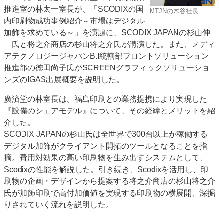
推進室の林太一室長が、「SCODIXの国
JAPAN PACK 2023 特集
中古印刷機・製本機特集
MTJNの木谷社長
内印刷物成功事例紹介～市場はデジタル
2022 見える化・MIS特集
2022 検査・校正特集
加飾を求めている～」を演題に、SCODIX JAPANの杉山伸
特集・デジタル印刷 ～ 新成長軌道を描く
一氏と将之介商店の杉山将之介氏が講演した。また、メディ
アテクノロジージャパンB.I統轄部フロントソリューション
案内
推進部の徳田尚子氏がSCREENグラフィックソリューショ
発刊案内
JFPI印刷用語集
印刷機材年鑑
ンズのIGAS出展概要を説明した。
運営
廣済堂の林室長は、福島印刷との業務提携により実現した
会社案内
購読・購入申し込み
サイトポリシー
『設備のシェアモデル』について、その経緯とメリットを紹
お問い合わせ
介した。
SCODIX JAPANの杉山氏は全世界で300台以上が稼働する
デジタル加飾がクライアント開拓のツールとなることを指
摘。費用対効果の高い印刷物を生み出すシステムとして、
Scodixの性能を解説した。引き続き、Scodixを活用し、印
刷物の企画・デザインから提案する将之介商店の杉山将之介
氏が加飾印刷で高付加価値を実現する印刷物の横展開、深掘
りされていく流れを説明した。