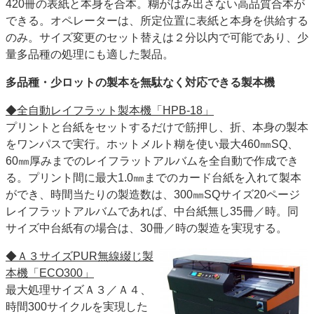
420冊の表紙と本身を合本。糊がはみ出さない高品質合本が
できる。オペレーターは、所定位置に表紙と本身を供給する
のみ。サイズ変更のセット替えは２分以内で可能であり、少
量多品種の処理にも適した製品。
多品種・少ロットの製本を
無駄なく対応できる製本機
◆全自動レイフラット製本機「HPB-18」
プリントと台紙をセットするだけで筋押し、折、本身の製本
をワンパスで実行。ホットメルト糊を使い最大460㎜SQ、
60㎜厚みまでのレイフラットアルバムを全自動で作成でき
る。プリント間に最大1.0㎜までのカード台紙を入れて製本
ができ、時間当たりの製造数は、300㎜SQサイズ20ページ
レイフラットアルバムであれば、中台紙無し35冊／時。同
サイズ中台紙有の場合は、30冊／時の製造を実現する。
◆Ａ３サイズPUR無線綴じ製
本機「ECO300」
最大処理サイズＡ３／Ａ４、
時間300サイクルを実現した