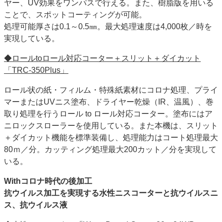
ヤー、UV効果をワンパスで行える。また、樹脂版を用いる
ことで、スポットコーティングが可能。
処理可能厚さは0.1～0.5㎜。最大処理速度は4,000枚／時を
実現している。
◆ロールtoロール対応コーター＋スリット＋ダイカット
「TRC-350Plus」
ロール状の紙・フィルム・特殊紙素材にコロナ処理、プライ
マーまたはUVニス塗布、ドライヤー乾燥（IR、温風）、巻
取り処理を行うロール to ロール対応コーター。塗布にはア
ニロックスローラーを使用している。また本機は、スリット
＋ダイカット機能を標準装備し、処理能力はコート処理最大
80ｍ／分。カッティング処理最大200カット／分を実現して
いる。
Withコロナ時代の後加工
抗ウイルス加工を実現する水性ニスコーターと
抗ウイルスニ
ス、抗ウイルス液