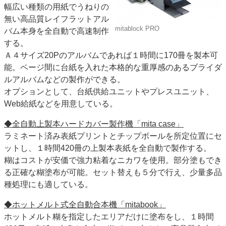
幅広い種類の用紙でうねりの
無い高品質レイフラットアル
mitablock PRO
バム本身を全自動で高速制作
する。
Ａ４サイズ20Pのアルバムであれば１時間に170冊を製本可
能。ページ間に台紙を入れた本格的な重厚感のあるブライダ
ルアルバムなどの製作ができる。
オプションとして、台紙供給ユニットやプレスユニット、
Web給紙などを用意している。
◆全自動上製本ハードカバー製作機「mita case」
ラミネート済み表紙プリントとチップボールを所定位置にセ
ットし、１時間420冊の上製本表紙を全自動で製作する。
糊はコストが安価で強力粘着なニカワを使用。部分塗もでき
る正確な糊塗布が可能。セット替えも５分で行え、少量多品
種処理にも適している。
◆ホットメルト式全自動合本機「mitabook」
ホットメルト糊を指定したエリアだけに塗布をし、１時間