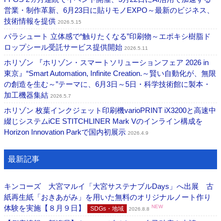
営業・制作革新、6月23日に貼りモノEXPO～最新のビジネス、
技術情報を提供
2026.5.15
パラシュート ⽴体感で“触りたくなる”印刷物～エポキシ樹脂ド
ロップシール受託サービス提供開始
2026.5.11
ホリゾン 『ホリゾン・スマートソリューションフェア 2026 in
東京』“Smart Automation, Infinite Creation.～賢い自動化が、無限
の創造を生む～”テーマに、6月3日～5日・科学技術館に製本・
加工機器集結
2026.5.7
ホリゾン 枚葉インクジェット印刷機varioPRINT iX3200と高速中
綴じシステムiCE STITCHLINER Mark Vのインライン構成を
Horizon Innovation Parkで国内初展示
2026.4.9
最新記事
キンコーズ 大宮マルイ「大宮サステナブルDays」へ出展 古
紙再生紙「おきあがみ」を用いた無料のオリジナルノート作り
体験を実施【８月９日】
NEW
SDGs・地域
2026.8.8