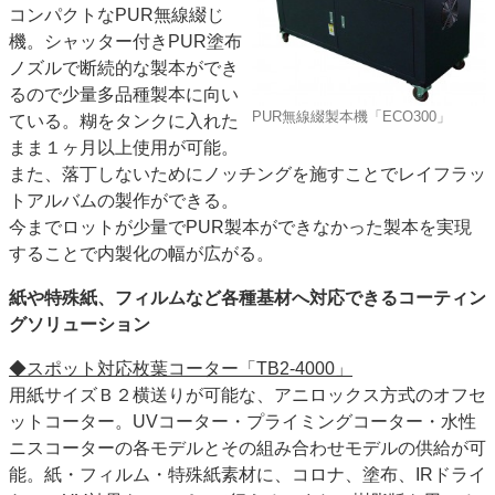
コンパクトなPUR無線綴じ
機。シャッター付きPUR塗布
ノズルで断続的な製本ができ
るので少量多品種製本に向い
PUR無線綴製本機「ECO300」
ている。糊をタンクに入れた
まま１ヶ月以上使用が可能。
また、落丁しないためにノッチングを施すことでレイフラッ
トアルバムの製作ができる。
今までロットが少量でPUR製本ができなかった製本を実現
することで内製化の幅が広がる。
紙や特殊紙、フィルムなど
各種基材へ対応できる
コーティン
グソリューション
◆スポット対応枚葉コーター「TB2-4000」
用紙サイズＢ２横送りが可能な、アニロックス方式のオフセ
ットコーター。UVコーター・プライミングコーター・水性
ニスコーターの各モデルとその組み合わせモデルの供給が可
能。紙・フィルム・特殊紙素材に、コロナ、塗布、IRドライ