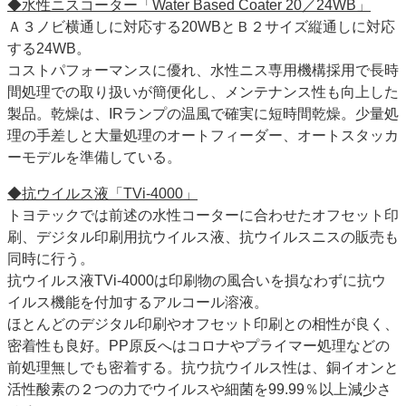
◆水性ニスコーター「Water Based Coater 20／24WB」
Ａ３ノビ横通しに対応する20WBとＢ２サイズ縦通しに対応
する24WB。
コストパフォーマンスに優れ、水性ニス専用機構採用で長時
間処理での取り扱いが簡便化し、メンテナンス性も向上した
製品。乾燥は、IRランプの温風で確実に短時間乾燥。少量処
理の手差しと大量処理のオートフィーダー、オートスタッカ
ーモデルを準備している。
◆抗ウイルス液「TVi-4000」
トヨテックでは前述の水性コーターに合わせたオフセット印
刷、デジタル印刷用抗ウイルス液、抗ウイルスニスの販売も
同時に行う。
抗ウイルス液TVi-4000は印刷物の風合いを損なわずに抗ウ
イルス機能を付加するアルコール溶液。
ほとんどのデジタル印刷やオフセット印刷との相性が良く、
密着性も良好。PP原反へはコロナやプライマー処理などの
前処理無しでも密着する。抗ウ抗ウイルス性は、銅イオンと
活性酸素の２つの力でウイルスや細菌を99.99％以上減少さ