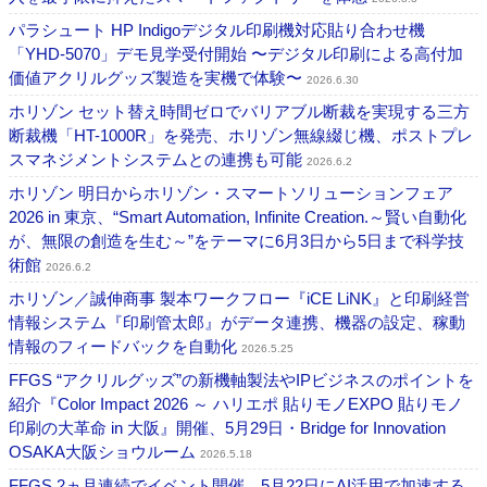
パラシュート HP Indigoデジタル印刷機対応貼り合わせ機
「YHD-5070」デモ見学受付開始 〜デジタル印刷による高付加
価値アクリルグッズ製造を実機で体験〜
2026.6.30
ホリゾン セット替え時間ゼロでバリアブル断裁を実現する三方
断裁機「HT-1000R」を発売、ホリゾン無線綴じ機、ポストプレ
スマネジメントシステムとの連携も可能
2026.6.2
ホリゾン 明日からホリゾン・スマートソリューションフェア
2026 in 東京、“Smart Automation, Infinite Creation.～賢い自動化
が、無限の創造を生む～”をテーマに6月3日から5日まで科学技
術館
2026.6.2
ホリゾン／誠伸商事 製本ワークフロー『iCE LiNK』と印刷経営
情報システム『印刷管太郎』がデータ連携、機器の設定、稼動
情報のフィードバックを自動化
2026.5.25
FFGS “アクリルグッズ”の新機軸製法やIPビジネスのポイントを
紹介『Color Impact 2026 ～ ハリエポ 貼りモノEXPO 貼りモノ
印刷の大革命 in 大阪』開催、5月29日・Bridge for Innovation
OSAKA大阪ショウルーム
2026.5.18
FFGS 2ヵ月連続でイベント開催、5月22日にAI活用で加速する