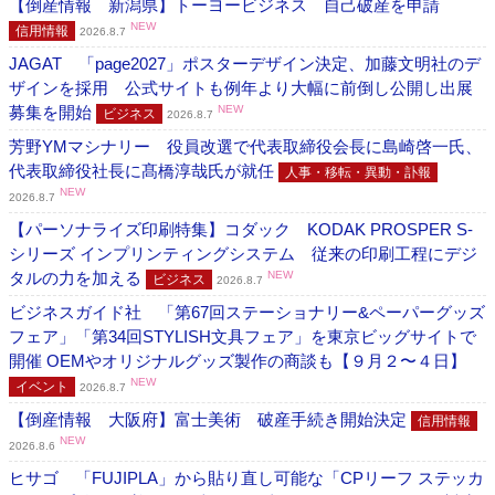
【倒産情報 新潟県】トーヨービジネス 自己破産を申請
NEW
信用情報
2026.8.7
JAGAT 「page2027」ポスターデザイン決定、加藤文明社のデ
ザインを採用 公式サイトも例年より大幅に前倒し公開し出展
募集を開始
NEW
ビジネス
2026.8.7
芳野YMマシナリー 役員改選で代表取締役会長に島崎啓一氏、
代表取締役社長に髙橋淳哉氏が就任
人事・移転・異動・訃報
NEW
2026.8.7
【パーソナライズ印刷特集】コダック KODAK PROSPER S-
シリーズ インプリンティングシステム 従来の印刷工程にデジ
タルの力を加える
NEW
ビジネス
2026.8.7
ビジネスガイド社 「第67回ステーショナリー&ペーパーグッズ
フェア」「第34回STYLISH文具フェア」を東京ビッグサイトで
開催 OEMやオリジナルグッズ製作の商談も【９月２〜４日】
NEW
イベント
2026.8.7
【倒産情報 大阪府】富士美術 破産手続き開始決定
信用情報
NEW
2026.8.6
ヒサゴ 「FUJIPLA」から貼り直し可能な「CPリーフ ステッカ