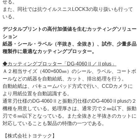
せる。
また、同社では抗ウイルスニスLOCK3の取り扱いも行って
いる。
デジタルプリントの高付加価値を生むカッティングソリュー
ション
紙器・シール・ラベル（半抜き、全抜き）、試作、少量多品
種製作に最適なカッティングプロッター。
◆カッティングプロッター「DG-4060Ⅱ／Ⅱplus」
Ａ２相当サイズ（400×600㎜）のシール、ラベル、コートボ
ールなどの紙器を自動給紙、カット、排出処理を行う。
自動給紙は、バキュームパッド方式で行い、CCDカメラに
より用紙位置を自動認識する。
通常刃仕様のDG-4060Ⅱと振動刃仕様のDG-4060Ⅱplusの２
機種を用意している。処理厚さは、通常刃で２㎜以下、振動
刃で６㎜以下となっている。また全抜きと半抜きのカットに
対応していることも製品の特徴の一つである。
【株式会社トヨテック】