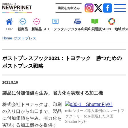
購読をお申込み
TOP
新商品
新製品
ＡＩ・デジタル
デジタル印刷
印刷通販
SDGs・地域
ポ
Home
–
ポストプレス
インデックス
ポストプレスブック2021：トヨテック 勝つための
TOP
新着記事
特集記事
動画コンテンツ
ポストプレス戦略
インタビュー
コレクション
カテゴリー一覧
2021.8.10
新商品
新製品
ＡＩ・デジタル
デジタル印刷
印刷通販
製品に付加価値を生み、省力化を実現する加工機
SDGs・地域
ポストプレス
ビジネス
イベント
信用情報
業界
株式会社トヨテックは、印刷
市場・統計
人事・移転・異動・訃報
mitaシリーズ導入事例のスマートフ
の入り口から出口まで、製品
ァクトリー化を実現した米国
特集記事カテゴリー一覧
に付加価値を生み、省力化を
Shutter Fly社
実現する加工機器を提供す
2022 見える化・MIS特集