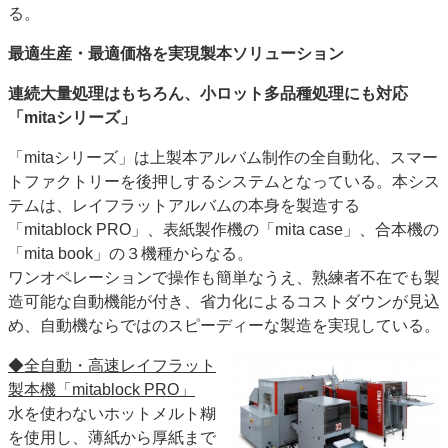
る。
特集・デジタル印刷 アイデアで勝負！ ～多様なビジネス・多彩な商材～
JAPAN PACK 2023 特集
中古印刷機・製本機特集
2022 検査・校正特集
最適生産・最適価格を実現
製本ソリューション
特集・デジタル印刷 ～ 新成長軌道を描く
連続大量処理はもちろん、
小ロット多品種処理にも対応
「mitaシリーズ」
案内
発刊案内
JFPI印刷用語集
印刷機材年鑑
「mitaシリーズ」は上製本アルバム制作の全自動化、スマー
トファクトリーを後押しするシステムとなっている。本シス
運営
テムは、レイフラットアルバムの本身を製造する
会社案内
購読・購入申し込み
サイトポリシー
「mitablock PRO」、表紙製作機の「mita case」、合本機の
お問い合わせ
「mita book」の３機種からなる。
ワンオペレーションで操作も簡単なうえ、熟練者不在でも製
造可能な自動機能が付き、省力化によるコストダウンが見込
め、自動機ならではのスピーディーな製造を実現している。
◆全自動・高速レイフラット
製本機「mitablock PRO」
水を使わないホットメルト糊
を使用し、薄紙から厚紙まで