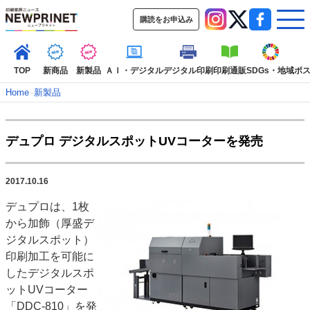
購読をお申込み
TOP
新商品
新製品
ＡＩ・デジタル
デジタル印刷
印刷通販
SDGs・地域
ポ
Home
–
新製品
インデックス
デュプロ デジタルスポットUVコーターを発売
TOP
新着記事
特集記事
動画コンテンツ
インタビュー
コレクション
2017.10.16
カテゴリー一覧
デュプロは、1枚
新商品
新製品
ＡＩ・デジタル
デジタル印刷
印刷通販
から加飾（厚盛デ
SDGs・地域
ポストプレス
ビジネス
イベント
信用情報
業界
ジタルスポット）
印刷加工を可能に
市場・統計
人事・移転・異動・訃報
したデジタルスポ
特集記事カテゴリー一覧
ットUVコーター
「DDC-810」を発
特集・デジタル印刷 アイデアで勝負！ ～多様なビジネス・多彩な商材～