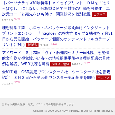
【パーソナライズ印刷特集】メイセイプリント ＤＭを「送り
っぱなし」にしない。分析型ＤＭで開封後の行動を可視化 二
次元コードと宛先をひも付け、閲覧状況を個別把握
ビジネス
NEW
2026.8.5
理想科学工業 小ロットのパッケージ印刷向けインクジェット
プリントエンジン 『Integlide』の横方向タイプ２機種を７月31
日から受注開始、パッケージ側面のオンデマンドフルカラープ
リントに対応
NEW
新製品
2026.8.5
アイワード ８月20日「点字・触知図セミナーin札幌」を開催
欧文印刷が視覚障がい者への情報提供手段や合理的配慮の具体
例を解説、WEB視聴も可能
NEW
SDGs・地域
2026.8.4
全印工連 CSR認定でワンスター３社、ツースター２社を新規
認定 ８月３日から第55期ワンスター認定募集を開始
ビジネス
NEW
2026.8.4
当サイト掲載の記事、写真、イラスト等の無断掲載を禁じます
Copyright © 2000-2023 NEWPRINTING co.,ltd. All Rights Reserved.