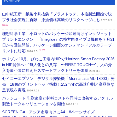
山中紙工所 紙製小判抜袋「プラストッテ」本格製造開始で脱
プラ社会実現に貢献 原油価格高騰のリスクヘッジにも
2026.8.5
NEW
理想科学工業 小ロットのパッケージ印刷向けインクジェット
プリントエンジン 『Integlide』の横方向タイプ２機種を７月31
日から受注開始、パッケージ側面のオンデマンドフルカラープ
リントに対応
NEW
2026.8.5
ホリゾン 10月、びわこ工場内HIPで“Horizon Smart Factory 2026
in HIP開催へ～“無人化との共存 〜FIRST TOUCH〜”、人の介
入を最小限に抑えたスマートファクトリーを体感
2026.8.3
セイコーエプソン デジタル捺染機「Monna Lisa ML-18000」発
売 18個のプリントヘッド搭載し252m²/hの高速印刷と高品位な
黒表現を実現
2026.7.21
パラシュート 印刷速度と材料コストを同時に改善するアクリル
製造トータルソリューションを開始
2026.7.14
SCREEN GA アジア市場向けにA4・8ページサイズ