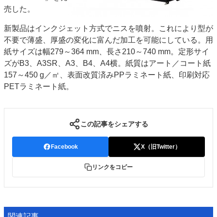
売した。
JAPAN PACK 2023 特集
中古印刷機・製本機特集
2022 見える化・MIS特集
2022 検査・校正特集
新製品はインクジェット方式でニスを噴射。これにより型が
特集・デジタル印刷 ～ 新成長軌道を描く
不要で薄盛、厚盛の変化に富んだ加工を可能にしている。用
紙サイズは幅279～364 mm、長さ210～740 mm。定形サイ
案内
ズがB3、A3SR、A3、B4、A4横。紙質はアート／コート紙
発刊案内
JFPI印刷用語集
印刷機材年鑑
157～450 g／㎡、表面改質済みPPラミネート紙、印刷対応
PETラミネート紙。
運営
会社案内
購読・購入申し込み
サイトポリシー
お問い合わせ
この記事をシェアする
Facebook
X（旧Twitter）
リンクをコピー
関連記事