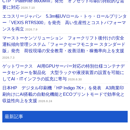
CTP「PlateRite 8600MIII」発売 オフセット印刷の持続的な需
要に対応
2026.7.10
エコスリージャパン 5.3m幅UVロール・トゥ・ロールプリンタ
ー「VEXIS RTR5300」を発売 高い生産性とコストパフォーマ
ンスを両立
2026.7.9
マーストーケンソリューション フォークリフト後付けの安全
運転傾向管理システム「フォークセーフモニター スタンダード
版」発売 荷役現場の安全教育・改善活動・稼働率向上を支援
2026.7.3
ゲットワークス AI用GPUサーバー対応の特別仕様コンテナデ
ータセンターを製品化 大型ラックや液浸装置の設置を可能に
してAI・ITインフラの拡充に寄与
2026.6.30
日本HP デジタル印刷機「HP Indigo 7K+」を発表 A3商業印
刷向けにAI搭載の自動化機能とECOプリントモードで効率化と
収益性向上を支援
2026.6.24
最新記事