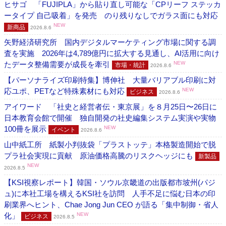
ヒサゴ 「FUJIPLA」から貼り直し可能な「CPリーフ ステッカ
ータイプ 自己吸着」を発売 のり残りなしでガラス面にも対応
NEW
新商品
2026.8.6
矢野経済研究所 国内デジタルマーケティング市場に関する調
査を実施 2026年は4,789億円に拡大する見通し、AI活用に向け
たデータ整備需要が成長を牽引
NEW
市場・統計
2026.8.6
【パーソナライズ印刷特集】博伸社 大量バリアブル印刷に対
応ユポ、PETなど特殊素材にも対応
NEW
ビジネス
2026.8.6
アイワード 「社史と経営者伝・東京展」を８月25日〜26日に
日本教育会館で開催 独自開発の社史編集システム実演や実物
100冊を展示
NEW
イベント
2026.8.6
山中紙工所 紙製小判抜袋「プラストッテ」本格製造開始で脱
プラ社会実現に貢献 原油価格高騰のリスクヘッジにも
新製品
NEW
2026.8.5
【KSI視察レポート】韓国・ソウル京畿道の出版都市坡州(パジ
ュ)に本社工場を構えるKSI社を訪問 人手不足に悩む日本の印
刷業界へヒント、Chae Jong Jun CEO が語る「集中制御・省人
化」
NEW
ビジネス
2026.8.5