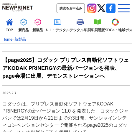
購読をお申込み
TOP
新商品
新製品
ＡＩ・デジタル
デジタル印刷
印刷通販
SDGs・地域
ポ
Home
–
新製品
インデックス
【page2025】コダック プリプレス自動化ソフトウェ
TOP
新着記事
特集記事
動画コンテンツ
アKODAK PRINERGYの最新バージョンを発表、
インタビュー
コレクション
page会場に出展、デモンストレーションへ
カテゴリー一覧
新商品
新製品
ＡＩ・デジタル
デジタル印刷
印刷通販
2025.2.7
SDGs・地域
ポストプレス
ビジネス
イベント
信用情報
業界
コダックは、プリプレス自動化ソフトウェアKODAK
市場・統計
人事・移転・異動・訃報
PRINERGYの新バージョン 11.0 を発表した。コダックジャ
パンでは2月19日から21日までの3日間、サンシャインシテ
特集記事カテゴリー一覧
ィコンベンションセンターで開催されるpage2025のコダッ
2022 見える化・MIS特集