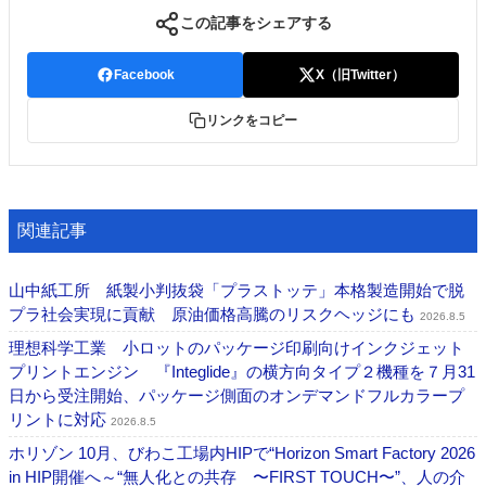
この記事をシェアする
Facebook
X（旧Twitter）
リンクをコピー
関連記事
山中紙工所 紙製小判抜袋「プラストッテ」本格製造開始で脱
プラ社会実現に貢献 原油価格高騰のリスクヘッジにも
2026.8.5
理想科学工業 小ロットのパッケージ印刷向けインクジェット
プリントエンジン 『Integlide』の横方向タイプ２機種を７月31
日から受注開始、パッケージ側面のオンデマンドフルカラープ
リントに対応
2026.8.5
ホリゾン 10月、びわこ工場内HIPで“Horizon Smart Factory 2026
in HIP開催へ～“無人化との共存 〜FIRST TOUCH〜”、人の介