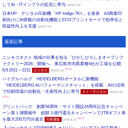
してAI・ITインフラの拡充に寄与
2026.6.30
日本HP デジタル印刷機「HP Indigo 7K+」を発表 A3商業印
刷向けにAI搭載の自動化機能とECOプリントモードで効率化と
収益性向上を支援
2026.6.24
最新記事
ニシキコネクト 地域の仕事を知る「ひがしひろしまオープンフ
ァクトリー2026」開催へ、東広島市内異業種4社が工場を公開、
8月20日～22日
NEW
ビジネス
2026.8.10
ハイデルベルグ HEIDELBERGポータルに新機能
「HEIDELBERG AIパフォーマンスチャット」を搭載 AIの活用
で印刷現場の自動化・生産性向上に寄与
ＡＩ・デジタル
2026.8.10
NEW
プリントパック 創業56周年・サイト開設24周年記念キャンペ
ーン第１弾開催中 総額３億円還元キャンペーンでJTBギフト券
を最大200万円分進呈
NEW
印刷通販
2026.8.10
【パーソナライズ印刷特集】ホリゾン バリアブル対応製本シ