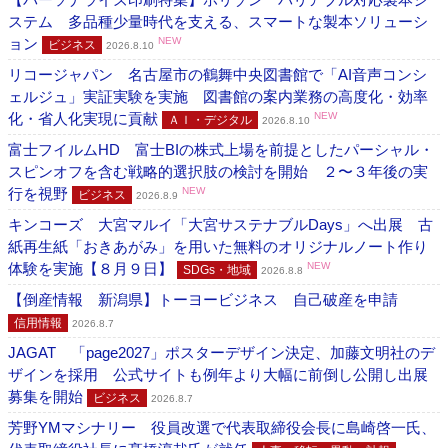
ステム 多品種少量時代を支える、スマートな製本ソリューシ
ョン
NEW
ビジネス
2026.8.10
リコージャパン 名古屋市の鶴舞中央図書館で「AI音声コンシ
ェルジュ」実証実験を実施 図書館の案内業務の高度化・効率
化・省人化実現に貢献
NEW
ＡＩ・デジタル
2026.8.10
富士フイルムHD 富士BIの株式上場を前提としたパーシャル・
スピンオフを含む戦略的選択肢の検討を開始 ２〜３年後の実
行を視野
NEW
ビジネス
2026.8.9
キンコーズ 大宮マルイ「大宮サステナブルDays」へ出展 古
紙再生紙「おきあがみ」を用いた無料のオリジナルノート作り
体験を実施【８月９日】
NEW
SDGs・地域
2026.8.8
【倒産情報 新潟県】トーヨービジネス 自己破産を申請
信用情報
2026.8.7
JAGAT 「page2027」ポスターデザイン決定、加藤文明社のデ
ザインを採用 公式サイトも例年より大幅に前倒し公開し出展
募集を開始
ビジネス
2026.8.7
芳野YMマシナリー 役員改選で代表取締役会長に島崎啓一氏、