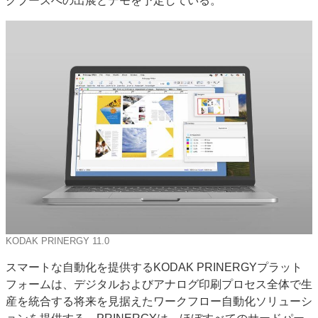
クブースへの出展とデモを予定している。
特集・デジタル印刷 アイデアで勝負！ ～多様なビジネス・多彩な商材～
JAPAN PACK 2023 特集
中古印刷機・製本機特集
2022 検査・校正特集
特集・デジタル印刷 ～ 新成長軌道を描く
案内
発刊案内
JFPI印刷用語集
印刷機材年鑑
運営
会社案内
購読・購入申し込み
サイトポリシー
お問い合わせ
KODAK PRINERGY 11.0
スマートな自動化を提供するKODAK PRINERGYプラット
フォームは、デジタルおよびアナログ印刷プロセス全体で生
産を統合する将来を見据えたワークフロー自動化ソリューシ