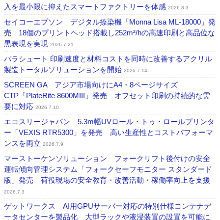
入を最小限に抑えたスマートファクトリーを体感
2026.8.3
セイコーエプソン デジタル捺染機「Monna Lisa ML-18000」発
売 18個のプリントヘッド搭載し252m²/hの高速印刷と高品位な
黒表現を実現
2026.7.21
パラシュート 印刷速度と材料コストを同時に改善するアクリル
製造トータルソリューションを開始
2026.7.14
SCREEN GA アジア市場向けにA4・8ページサイズ
CTP「PlateRite 8600MIII」発売 オフセット印刷の持続的な需
要に対応
2026.7.10
エコスリージャパン 5.3m幅UVロール・トゥ・ロールプリンタ
ー「VEXIS RTR5300」を発売 高い生産性とコストパフォーマ
ンスを両立
2026.7.9
マーストーケンソリューション フォークリフト後付けの安全
運転傾向管理システム「フォークセーフモニター スタンダード
版」発売 荷役現場の安全教育・改善活動・稼働率向上を支援
2026.7.3
ゲットワークス AI用GPUサーバー対応の特別仕様コンテナデ
ータセンターを製品化 大型ラックや液浸装置の設置を可能に