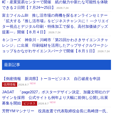
町・産業貿易センターで開催 紙の魅力や新たな可能性を体験
できる２日間【７月24〜25日】
2026.7.24
富士フイルムBI 推し活市場の商機を探るオンラインセミナー
「拡大する『推し活市場』をビジネスチャンスに！ ―クリエイ
ター視点とデジタル印刷・特殊加工で探る、高付加価値グッズ
提案―」開催【８月４日】
2026.7.24
キンコーズ 神奈川・川崎市「第21回かわさきサイエンスチャ
レンジ」に出展 印刷端材を活用したアップサイクルワークシ
ョップをかながわサイエンスパークで開催【８月１日】
2026.7.24
最新記事
【倒産情報 新潟県】トーヨービジネス 自己破産を申請
NEW
信用情報
2026.8.7
JAGAT 「page2027」ポスターデザイン決定、加藤文明社のデ
ザインを採用 公式サイトも例年より大幅に前倒し公開し出展
募集を開始
NEW
ビジネス
2026.8.7
芳野YMマシナリー 役員改選で代表取締役会長に島崎啓一氏、