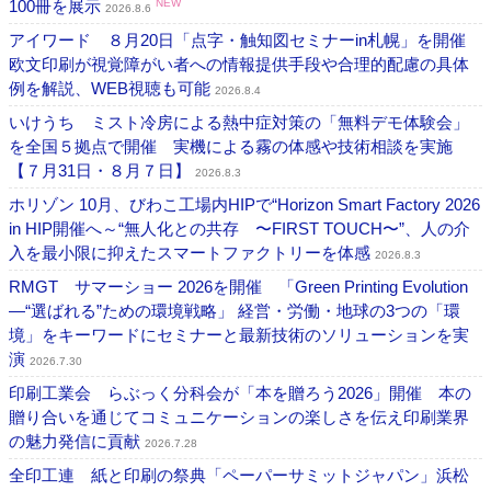
100冊を展示
NEW
2026.8.6
アイワード ８月20日「点字・触知図セミナーin札幌」を開催
欧文印刷が視覚障がい者への情報提供手段や合理的配慮の具体
例を解説、WEB視聴も可能
2026.8.4
いけうち ミスト冷房による熱中症対策の「無料デモ体験会」
を全国５拠点で開催 実機による霧の体感や技術相談を実施
【７月31日・８月７日】
2026.8.3
ホリゾン 10月、びわこ工場内HIPで“Horizon Smart Factory 2026
in HIP開催へ～“無人化との共存 〜FIRST TOUCH〜”、人の介
入を最小限に抑えたスマートファクトリーを体感
2026.8.3
RMGT サマーショー 2026を開催 「Green Printing Evolution
―“選ばれる”ための環境戦略」 経営・労働・地球の3つの「環
境」をキーワードにセミナーと最新技術のソリューションを実
演
2026.7.30
印刷工業会 らぶっく分科会が「本を贈ろう2026」開催 本の
贈り合いを通じてコミュニケーションの楽しさを伝え印刷業界
の魅力発信に貢献
2026.7.28
全印工連 紙と印刷の祭典「ペーパーサミットジャパン」浜松