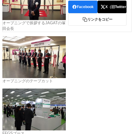
特集・デジタル印刷 アイデアで勝負！ ～多様なビジネス・多彩な商材～
Facebook
X（旧Twitter）
JAPAN PACK 2023 特集
中古印刷機・製本機特集
2022 検査・校正特集
リンクをコピー
オープニングで挨拶するJAGATの塚
特集・デジタル印刷 ～ 新成長軌道を描く
田会長
案内
発刊案内
JFPI印刷用語集
印刷機材年鑑
運営
会社案内
購読・購入申し込み
サイトポリシー
お問い合わせ
オープニングのテープカット
FFGSブース