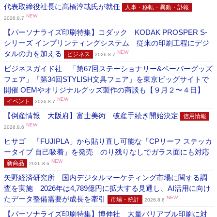
代表取締役社長に髙橋淳哉氏が就任
人事・移転・異動・訃報
NEW
2026.8.7
【パーソナライズ印刷特集】コダック KODAK PROSPER S-
シリーズ インプリンティングシステム 従来の印刷工程にデジ
タルの力を加える
NEW
ビジネス
2026.8.7
ビジネスガイド社 「第67回ステーショナリー&ペーパーグッズ
フェア」「第34回STYLISH文具フェア」を東京ビッグサイトで
開催 OEMやオリジナルグッズ製作の商談も【９月２〜４日】
NEW
イベント
2026.8.7
【倒産情報 大阪府】富士美術 破産手続き開始決定
信用情報
NEW
2026.8.6
ヒサゴ 「FUJIPLA」から貼り直し可能な「CPリーフ ステッカ
ータイプ 自己吸着」を発売 のり残りなしでガラス面にも対応
NEW
新商品
2026.8.6
矢野経済研究所 国内デジタルマーケティング市場に関する調
査を実施 2026年は4,789億円に拡大する見通し、AI活用に向け
たデータ整備需要が成長を牽引
NEW
市場・統計
2026.8.6
【パーソナライズ印刷特集】博伸社 大量バリアブル印刷に対