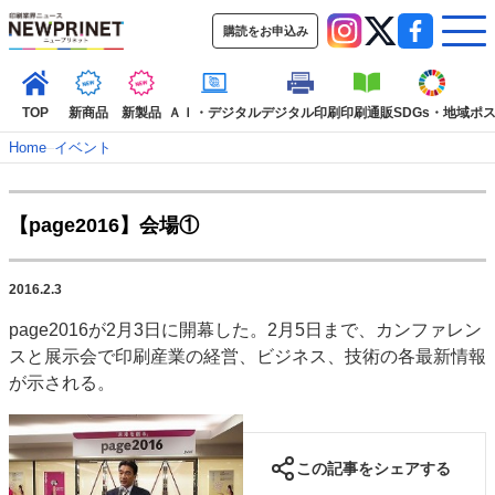
購読をお申込み
TOP
新商品
新製品
ＡＩ・デジタル
デジタル印刷
印刷通販
SDGs・地域
ポ
Home
–
イベント
インデックス
【page2016】会場①
TOP
新着記事
特集記事
動画コンテンツ
インタビュー
コレクション
2016.2.3
カテゴリー一覧
page2016が2月3日に開幕した。2月5日まで、カンファレン
新商品
新製品
ＡＩ・デジタル
デジタル印刷
印刷通販
スと展示会で印刷産業の経営、ビジネス、技術の各最新情報
SDGs・地域
ポストプレス
ビジネス
イベント
信用情報
業界
が示される。
市場・統計
人事・移転・異動・訃報
特集記事カテゴリー一覧
この記事をシェアする
2022 見える化・MIS特集