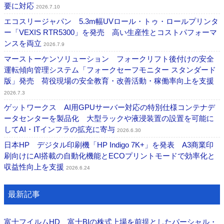
要に対応
2026.7.10
エコスリージャパン 5.3m幅UVロール・トゥ・ロールプリンタ
ー「VEXIS RTR5300」を発売 高い生産性とコストパフォーマ
ンスを両立
2026.7.9
マーストーケンソリューション フォークリフト後付けの安全
運転傾向管理システム「フォークセーフモニター スタンダード
版」発売 荷役現場の安全教育・改善活動・稼働率向上を支援
2026.7.3
ゲットワークス AI用GPUサーバー対応の特別仕様コンテナデ
ータセンターを製品化 大型ラックや液浸装置の設置を可能に
してAI・ITインフラの拡充に寄与
2026.6.30
日本HP デジタル印刷機「HP Indigo 7K+」を発表 A3商業印
刷向けにAI搭載の自動化機能とECOプリントモードで効率化と
収益性向上を支援
2026.6.24
最新記事
富士フイルムHD 富士BIの株式上場を前提としたパーシャル・