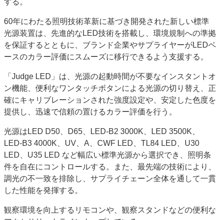
する。
特集・デジタル印刷 アイデアで勝負！ ～多様なビジネス・多彩な商材～
60年にわたる照明技術革新に基づき開発された新しい標準
JAPAN PACK 2023 特集
中古印刷機・製本機特集
2022 検査・校正特集
光源装置は、先進的なLED技術を搭載し、環境規制への準拠
特集・デジタル印刷 ～ 新成長軌道を描く
を保証するとともに、ブランド企業やサプライヤーがLEDベ
ースのカラー評価にスムーズに移行できるよう支援する。
案内
発刊案内
JFPI印刷用語集
印刷機材年鑑
「Judge LED」は、光源の起動時間が不要なインスタントオ
ン機能、便利なワンタッチボタンによる光源の切り替え、正
運営
確にキャリブレーションされた強度設定や、安定した色度を
会社案内
購読・購入申し込み
サイトポリシー
提供し、迅速で信頼の置けるカラー評価を行う。
お問い合わせ
光源はLED D50、D65、LED-B2 3000K、LED 3500K、
LED-B3 4000K、UV、A、CWF LED、TL84 LED、U30
LED、U35 LED など幅広い標準光源から選択でき、照明条
件を自在にコントロールする。また、最先端の技術により、
調光の不一致を排除し、サプライチェーン全体を通して一貫
した性能を発揮する。
観察環境を向上するリモコンや、観察スタンドなどの便利な