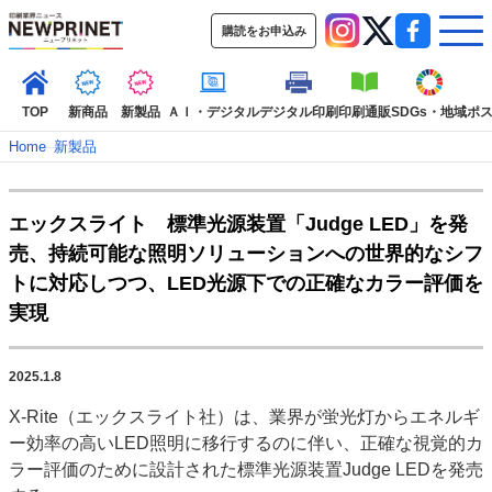
購読をお申込み
TOP
新商品
新製品
ＡＩ・デジタル
デジタル印刷
印刷通販
SDGs・地域
ポ
Home
–
新製品
インデックス
エックスライト 標準光源装置「Judge LED」を発
TOP
新着記事
特集記事
動画コンテンツ
売、持続可能な照明ソリューションへの世界的なシフ
インタビュー
コレクション
トに対応しつつ、LED光源下での正確なカラー評価を
カテゴリー一覧
実現
新商品
新製品
ＡＩ・デジタル
デジタル印刷
印刷通販
SDGs・地域
ポストプレス
ビジネス
イベント
信用情報
業界
2025.1.8
市場・統計
人事・移転・異動・訃報
X-Rite（エックスライト社）は、業界が蛍光灯からエネルギ
ー効率の高いLED照明に移行するのに伴い、正確な視覚的カ
特集記事カテゴリー一覧
ラー評価のために設計された標準光源装置Judge LEDを発売
2022 見える化・MIS特集