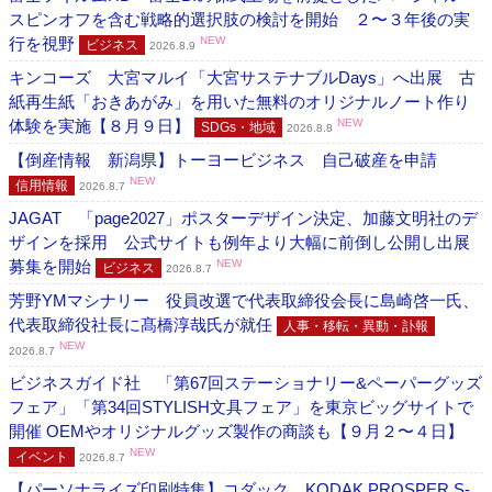
スピンオフを含む戦略的選択肢の検討を開始 ２〜３年後の実
行を視野
NEW
ビジネス
2026.8.9
キンコーズ 大宮マルイ「大宮サステナブルDays」へ出展 古
紙再生紙「おきあがみ」を用いた無料のオリジナルノート作り
体験を実施【８月９日】
NEW
SDGs・地域
2026.8.8
【倒産情報 新潟県】トーヨービジネス 自己破産を申請
NEW
信用情報
2026.8.7
JAGAT 「page2027」ポスターデザイン決定、加藤文明社のデ
ザインを採用 公式サイトも例年より大幅に前倒し公開し出展
募集を開始
NEW
ビジネス
2026.8.7
芳野YMマシナリー 役員改選で代表取締役会長に島崎啓一氏、
代表取締役社長に髙橋淳哉氏が就任
人事・移転・異動・訃報
NEW
2026.8.7
ビジネスガイド社 「第67回ステーショナリー&ペーパーグッズ
フェア」「第34回STYLISH文具フェア」を東京ビッグサイトで
開催 OEMやオリジナルグッズ製作の商談も【９月２〜４日】
NEW
イベント
2026.8.7
【パーソナライズ印刷特集】コダック KODAK PROSPER S-