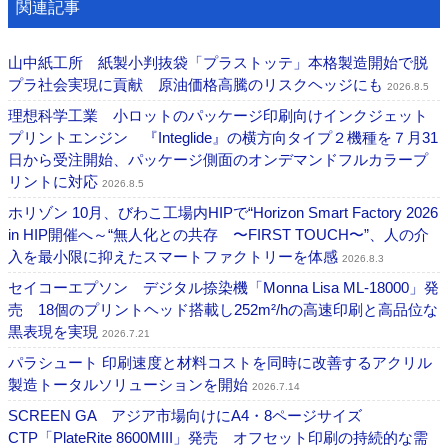
関連記事
山中紙工所 紙製小判抜袋「プラストッテ」本格製造開始で脱
プラ社会実現に貢献 原油価格高騰のリスクヘッジにも
2026.8.5
理想科学工業 小ロットのパッケージ印刷向けインクジェット
プリントエンジン 『Integlide』の横方向タイプ２機種を７月31
日から受注開始、パッケージ側面のオンデマンドフルカラープ
リントに対応
2026.8.5
ホリゾン 10月、びわこ工場内HIPで“Horizon Smart Factory 2026
in HIP開催へ～“無人化との共存 〜FIRST TOUCH〜”、人の介
入を最小限に抑えたスマートファクトリーを体感
2026.8.3
セイコーエプソン デジタル捺染機「Monna Lisa ML-18000」発
売 18個のプリントヘッド搭載し252m²/hの高速印刷と高品位な
黒表現を実現
2026.7.21
パラシュート 印刷速度と材料コストを同時に改善するアクリル
製造トータルソリューションを開始
2026.7.14
SCREEN GA アジア市場向けにA4・8ページサイズ
CTP「PlateRite 8600MIII」発売 オフセット印刷の持続的な需