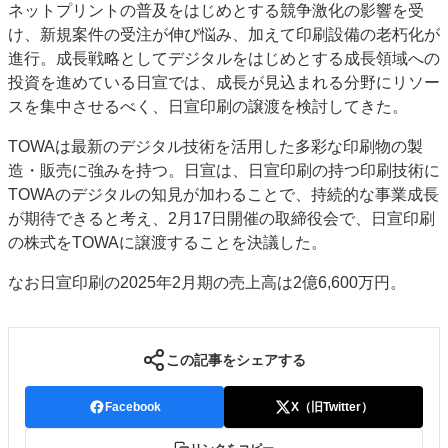
ネットプリントの普及をはじめとする競争激化の影響を受
特集・デジタル印刷 アイデアで勝負！ ～多様なビジネス・多彩な商材～
け、新規案件の受注が伸び悩み、加えて印刷設備の老朽化が
JAPAN PACK 2023 特集
中古印刷機・製本機特集
2022 検査・校正特集
進行。成長戦略としてデジタルをはじめとする成長領域への
特集・デジタル印刷 ～ 新成長軌道を描く
投資を進めている日宣では、成長が見込まれる分野にリソー
スを集中させるべく、日宣印刷の譲渡を検討してきた。
案内
TOWAは最新のデジタル技術を活用した多彩な印刷物の製
発刊案内
JFPI印刷用語集
印刷機材年鑑
造・販売に強みを持つ。日宣は、日宣印刷の持つ印刷技術に
運営
TOWAのデジタルの知見が加わることで、持続的な事業成長
が期待できると考え、2月17日開催の取締役会で、日宣印刷
会社案内
購読・購入申し込み
サイトポリシー
の株式をTOWAに譲渡することを決議した。
お問い合わせ
なお日宣印刷の2025年2月期の売上高は2億6,600万円。
この記事をシェアする
Facebook
X（旧Twitter）