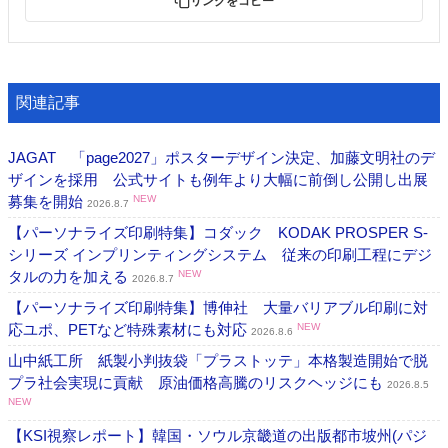
リンクをコピー
関連記事
JAGAT 「page2027」ポスターデザイン決定、加藤文明社のデ
ザインを採用 公式サイトも例年より大幅に前倒し公開し出展
募集を開始
NEW
2026.8.7
【パーソナライズ印刷特集】コダック KODAK PROSPER S-
シリーズ インプリンティングシステム 従来の印刷工程にデジ
タルの力を加える
NEW
2026.8.7
【パーソナライズ印刷特集】博伸社 大量バリアブル印刷に対
応ユポ、PETなど特殊素材にも対応
NEW
2026.8.6
山中紙工所 紙製小判抜袋「プラストッテ」本格製造開始で脱
プラ社会実現に貢献 原油価格高騰のリスクヘッジにも
2026.8.5
NEW
【KSI視察レポート】韓国・ソウル京畿道の出版都市坡州(パジ