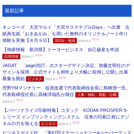
最新記事
キンコーズ 大宮マルイ「大宮サステナブルDays」へ出展 古
紙再生紙「おきあがみ」を用いた無料のオリジナルノート作り
体験を実施【８月９日】
NEW
SDGs・地域
2026.8.8
【倒産情報 新潟県】トーヨービジネス 自己破産を申請
NEW
信用情報
2026.8.7
JAGAT 「page2027」ポスターデザイン決定、加藤文明社のデ
ザインを採用 公式サイトも例年より大幅に前倒し公開し出展
募集を開始
NEW
ビジネス
2026.8.7
芳野YMマシナリー 役員改選で代表取締役会長に島崎啓一氏、
代表取締役社長に髙橋淳哉氏が就任
人事・移転・異動・訃報
NEW
2026.8.7
【パーソナライズ印刷特集】コダック KODAK PROSPER S-
シリーズ インプリンティングシステム 従来の印刷工程にデジ
タルの力を加える
NEW
ビジネス
2026.8.7
ビジネスガイド社 「第67回ステーショナリー&ペーパーグッズ