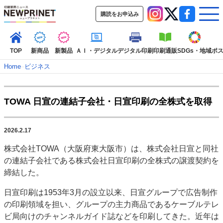
購読をお申込み
TOP
新商品
新製品
ＡＩ・デジタル
デジタル印刷
印刷通販
SDGs・地域
ポ
Home
–
ビジネス
インデックス
TOWA 日宣の連結子会社・日宣印刷の全株式を取得
TOP
新着記事
特集記事
動画コンテンツ
インタビュー
コレクション
2026.2.17
カテゴリー一覧
株式会社TOWA（大阪府東大阪市）は、株式会社日宣と同社
新商品
新製品
ＡＩ・デジタル
デジタル印刷
印刷通販
の連結子会社である株式会社日宣印刷の全株式の譲渡契約を
SDGs・地域
ポストプレス
ビジネス
イベント
信用情報
業界
締結した。
市場・統計
人事・移転・異動・訃報
日宣印刷は1953年3月の設立以来、日宣グループで広告制作
特集記事カテゴリー一覧
の印刷領域を担い、グループの主力商品であるケーブルテレ
ビ局向けのチャンネルガイド誌などを印刷してきた。近年は
2022 見える化・MIS特集