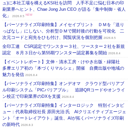
ュ)に本社工場を構えるKSI社を訪問 人手不足に悩む日本の印
刷業界へヒント、Chae Jong Jun CEO が語る「集中制御・省人
化」
NEW
2026.8.5
【パーソナライズ印刷特集】メイセイプリント ＤＭを「送り
っぱなし」にしない。分析型ＤＭで開封後の行動を可視化 二
次元コードと宛先をひも付け、閲覧状況を個別把握
2026.8.5
全印工連 CSR認定でワンスター３社、ツースター２社を新規
認定 ８月３日から第55期ワンスター認定募集を開始
2026.8.4
【イベントレポート】文伸・清水工房・けやき出版・緑陽社
多摩エリア初の「本づくりマルシェ」開催 自費出版や地域の
魅力を発信
2026.8.4
【パーソナライズ印刷特集】オンデオマ クラウド型バリアブ
ル印刷システム「PICバリアブル」 追跡QRコードやオンライ
ン校正で印刷業界のDXを支援
2026.8.4
【パーソナライズ印刷特集】インターロジック 特別インタビ
ュー：代表取締役社長 原田光治 氏 AIクリエイティブエージェ
ント「オートレイアウト」誕生、AIが拓くパーソナライズ印刷
の新時代
2026.8.3