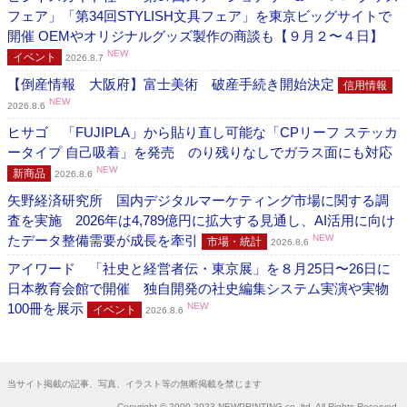
フェア」「第34回STYLISH文具フェア」を東京ビッグサイトで
開催 OEMやオリジナルグッズ製作の商談も【９月２〜４日】
NEW
イベント
2026.8.7
【倒産情報 大阪府】富士美術 破産手続き開始決定
信用情報
NEW
2026.8.6
ヒサゴ 「FUJIPLA」から貼り直し可能な「CPリーフ ステッカ
ータイプ 自己吸着」を発売 のり残りなしでガラス面にも対応
NEW
新商品
2026.8.6
矢野経済研究所 国内デジタルマーケティング市場に関する調
査を実施 2026年は4,789億円に拡大する見通し、AI活用に向け
たデータ整備需要が成長を牽引
NEW
市場・統計
2026.8.6
アイワード 「社史と経営者伝・東京展」を８月25日〜26日に
日本教育会館で開催 独自開発の社史編集システム実演や実物
100冊を展示
NEW
イベント
2026.8.6
当サイト掲載の記事、写真、イラスト等の無断掲載を禁じます
Copyright © 2000-2023 NEWPRINTING co.,ltd. All Rights Reserved.