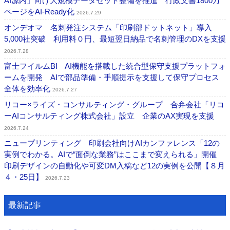
AI源内」向け大規模データセット整備を推進 行政文書1800万
ページをAI-Ready化
2026.7.29
オンデオマ 名刺発注システム「印刷部ドットネット」導入
5,000社突破 利用料０円、最短翌日納品で名刺管理のDXを支援
2026.7.28
富士フイルムBI AI機能を搭載した統合型保守支援プラットフォ
ームを開発 AIで部品準備・手順提示を支援して保守プロセス
全体を効率化
2026.7.27
リコー×ライズ・コンサルティング・グループ 合弁会社「リコ
ーAIコンサルティング株式会社」設立 企業のAX実現を支援
2026.7.24
ニュープリンティング 印刷会社向けAIカンファレンス「12の
実例でわかる。AIで“面倒な業務”はここまで変えられる」開催
印刷デザインの自動化や可変DM入稿など12の実例を公開【８月
４・25日】
2026.7.23
最新記事