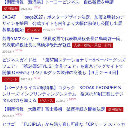
【倒産情報 新潟県】トーヨービジネス 自己破産を申請
NEW
信用情報
2026.8.7
JAGAT 「page2027」ポスターデザイン決定、加藤文明社のデ
ザインを採用 公式サイトも例年より大幅に前倒し公開し出展
募集を開始
NEW
ビジネス
2026.8.7
芳野YMマシナリー 役員改選で代表取締役会長に島崎啓一氏、
代表取締役社長に髙橋淳哉氏が就任
人事・移転・異動・訃報
NEW
2026.8.7
ビジネスガイド社 「第67回ステーショナリー&ペーパーグッズ
フェア」「第34回STYLISH文具フェア」を東京ビッグサイトで
開催 OEMやオリジナルグッズ製作の商談も【９月２〜４日】
NEW
イベント
2026.8.7
【パーソナライズ印刷特集】コダック KODAK PROSPER S-
シリーズ インプリンティングシステム 従来の印刷工程にデジ
タルの力を加える
NEW
ビジネス
2026.8.7
【倒産情報 大阪府】富士美術 破産手続き開始決定
信用情報
NEW
2026.8.6
ヒサゴ 「FUJIPLA」から貼り直し可能な「CPリーフ ステッカ