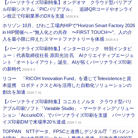
【パーソナライズ印刷特集】オンデオマ クラウド型バリアブ
ル印刷システム「PICバリアブル」 追跡QRコードやオンライ
ン校正で印刷業界のDXを支援
2026.8.4
ホリゾン 10月、びわこ工場内HIPで“Horizon Smart Factory 2026
in HIP開催へ～“無人化との共存 〜FIRST TOUCH〜”、人の介
入を最小限に抑えたスマートファクトリーを体感
2026.8.3
【パーソナライズ印刷特集】インターロジック 特別インタビ
ュー：代表取締役社長 原田光治 氏 AIクリエイティブエージェ
ント「オートレイアウト」誕生、AIが拓くパーソナライズ印刷
の新時代
2026.8.3
リコー 「RICOH Innovation Fund」を通じてTelexistenceと資
本提携 ロボティクスとAIを活用した自動化ソリューションの
創出を加速
2026.7.31
【パーソナライズ印刷特集】コニカミノルタ クラウド型バリ
アブル印刷ソフト「Variable Studio」・マーケティングソリュー
ション「AccurioDX」でパーソナライズ印刷を支援 パーソナラ
イズ印刷DMで来場率20％達成
2026.7.31
TOPPAN NTTデータ、FPSCと連携しデジタル庁「ガバメント