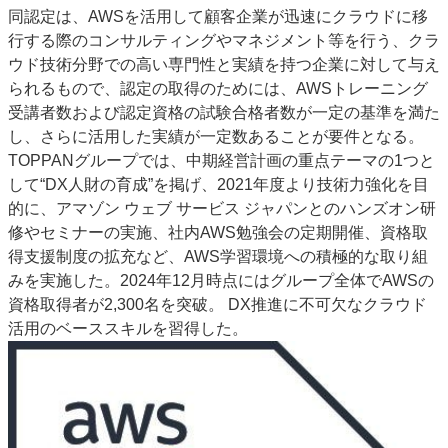
同認定は、AWSを活用して顧客企業が迅速にクラウドに移
特集・デジタル印刷 アイデアで勝負！ ～多様なビジネス・多彩な商材～
行する際のコンサルティングやマネジメント等を行う、クラ
JAPAN PACK 2023 特集
中古印刷機・製本機特集
2022 検査・校正特集
ウド技術分野での高い専門性と実績を持つ企業に対して与え
特集・デジタル印刷 ～ 新成長軌道を描く
られるもので、認定の取得のためには、AWSトレーニング
受講者数および認定資格の試験合格者数が一定の基準を満た
案内
し、さらに活用した実績が一定数あることが要件となる。
発刊案内
JFPI印刷用語集
印刷機材年鑑
TOPPANグループでは、中期経営計画の重点テーマの1つと
して“DX人財の育成”を掲げ、2021年度より技術力強化を目
運営
的に、アマゾン ウェブ サービス ジャパンとのハンズオン研
会社案内
購読・購入申し込み
サイトポリシー
修やセミナーの実施、社内AWS勉強会の定期開催、資格取
お問い合わせ
得支援制度の拡充など、AWS学習環境への積極的な取り組
みを実施した。2024年12月時点にはグループ全体でAWSの
資格取得者が2,300名を突破。 DX推進に不可欠なクラウド
活用のベーススキルを習得した。