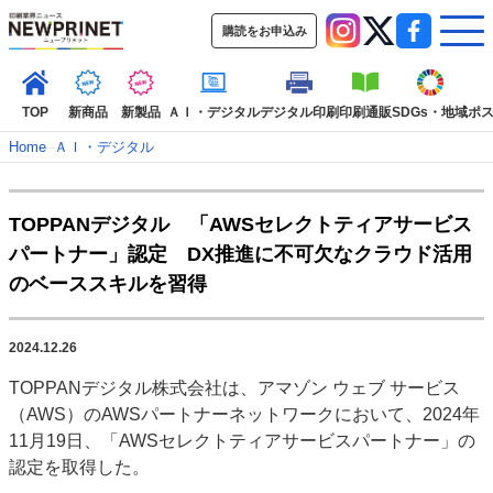
購読をお申込み
TOP
新商品
新製品
ＡＩ・デジタル
デジタル印刷
印刷通販
SDGs・地域
ポ
Home
–
ＡＩ・デジタル
インデックス
TOPPANデジタル 「AWSセレクトティアサービス
TOP
新着記事
特集記事
動画コンテンツ
パートナー」認定 DX推進に不可欠なクラウド活用
インタビュー
コレクション
のベーススキルを習得
カテゴリー一覧
新商品
新製品
ＡＩ・デジタル
デジタル印刷
印刷通販
2024.12.26
SDGs・地域
ポストプレス
ビジネス
イベント
信用情報
業界
TOPPANデジタル株式会社は、アマゾン ウェブ サービス
市場・統計
人事・移転・異動・訃報
（AWS）のAWSパートナーネットワークにおいて、2024年
11月19日、「AWSセレクトティアサービスパートナー」の
特集記事カテゴリー一覧
認定を取得した。
2022 見える化・MIS特集