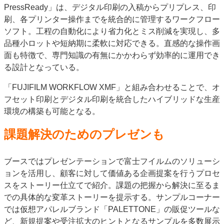
PressReady」は、デジタル印刷の入稿からプリプレス、印
刷、各プリンター操作までを統合的に管理するワークフロー
ソフト。工程の自動化により省力化とミス削減を実現し、多
品種小ロットや短納期に柔軟に対応できる。直感的な操作画
面も特徴で、専門知識の有無にかかわらず効率的に運用でき
る設計となっている。
「FUJIFILM WORKFLOW XMF」と組み合わせることで、オ
フセット印刷とデジタル印刷を統合したハイブリッドな生産
環境の構築も可能となる。
課題解決のためのプレゼンも
ブースではプレゼンテーションで富士フイルムのソリューシ
ョンを活用し、顧客に対して価値ある企画提案を行うプロセ
スをストーリー仕立てで紹介。課題の把握から解決に至るま
での具体的な変革ストーリーを提示する。サンプルコーナー
では仮想アパレルブランド「PALETTONE」の販促ツールな
ど、新規提案や受注拡大のヒントとなるサンプルを多数展示