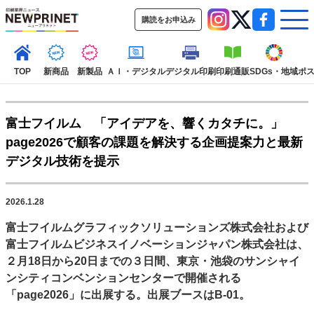
購読をお申込み
TOP
新商品
新製品
ＡＩ・デジタル
デジタル印刷
印刷通販
SDGs・地域
ポ
富士フイルム 「アイデアを、響くカタチに。」
インデックス
page2026で顧客の課題を解決する企画提案力と最新
TOP
新着記事
特集記事
動画コンテンツ
デジタル技術を提示
インタビュー
コレクション
カテゴリー一覧
2026.1.28
新商品
新製品
ＡＩ・デジタル
デジタル印刷
印刷通販
富士フイルムグラフィックソリューションズ株式会社
および
SDGs・地域
ポストプレス
ビジネス
イベント
信用情報
業界
富士フイルムビジネスイノベーションジャパン株式会社
は、
市場・統計
人事・移転・異動・訃報
２月18日から20日までの３日間、東京・池袋のサンシャイ
ンシティコンベンションセンターで開催される
特集記事カテゴリー一覧
「page2026」に出展する。出展ブースはB-01。
特集・デジタル印刷 アイデアで勝負！ ～多様なビジネス・多彩な商材～