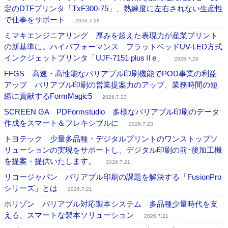
定のDTFプリンタ「TxF300-75」、熟練度に左右されない生産性
で仕事をサポート
2026.7.28
ミマキエンジニアリング 厚みを超えた表現力が産業プリント
の新基準に。ハイパフォーマンス フラットベッドUV-LED方式
インクジェットプリンタ「UJF-7151 plusⅡe」
2026.7.28
FFGS 高速・高性能なバリアブル印刷機能でPOD事業の利益
アップ バリアブル印刷の営業提案力のアップ、業務時間の短
縮に貢献するFormMagic5
2026.7.23
SCREEN GA PDFormstudio 多様なバリアブル印刷のデータ
作成をスマート＆フレキシブルに
2026.7.23
トヨテック 少量多品種・デジタルプリントのワンストップソ
リューションの実現をサポートし、デジタル印刷の前･後加工機
を提案・提供いたします。
2026.7.21
リコージャパン バリアブル印刷の課題を解決する「FusionPro
シリーズ」とは
2026.7.21
ホリゾン バリアブル対応製本システム 多品種少量時代を支
える、スマートな製本ソリューション
2026.7.21