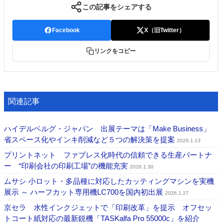
この記事をシェアする
Facebook
X（旧Twitter）
リンクをコピー
関連記事
ハイデルベルグ・ジャパン 出展テーマは「Make Business」
省スペース化やインキ削減など５つの解決策を提案
2026.1.13
プリントネット ファブレス化時代の信頼できる生産パートナ
ー “印刷会社の印刷工場”の機能充実
2026.1.30
ムサシ 小ロット・多品種に対応したカッティングマシンを実機
展示 ～ ハーフカット専用機LC700を国内初出展
2026.1.27
京セラ 水性インクジェットで「印刷改革」を提示 オフセッ
トコート紙対応の最新鋭機「TASKalfa Pro 55000c」を紹介