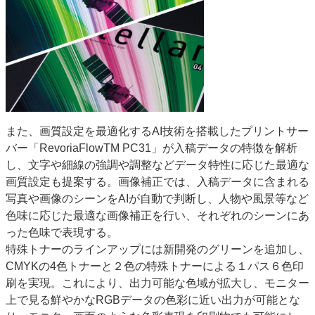
また、画質設定を最適化するAI技術を搭載したプリントサー
バー「RevoriaFlowTM PC31」が入稿データの特徴を解析
し、文字や細線の強調や調整などデータ特性に応じた最適な
画質設定も提案する。画像補正では、入稿データに含まれる
写真や画像のシーンをAIが自動で判断し、人物や風景等など
色味に応じた最適な画像補正を行い、それぞれのシーンにあ
った色味で表現する。
特殊トナーのラインアップには新開発のグリーンを追加し、
CMYKの4色トナーと２色の特殊トナーによる１パス６色印
刷を実現。これにより、出力可能な色域が拡大し、モニター
上で見る鮮やかなRGBデータの色彩に近い出力が可能とな