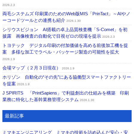
2026.2.3
両毛システムズ 印刷業のためのWeb版MIS「PrinTact」～AIやノ
ーコードツールとの連携も紹介
2026.1.30
シリウスビジョン AI搭載の卓上品質検査機「S-Comet」を初
披露 画像検査の自動化で目視ゼロの現場を提示
2026.2.3
トヨテック デジタル印刷の付加価値を高める前後加工機を提
案 多様な加工でラベル・パッケージ製造の可能性を拡大
2026.1.9
会場マップ（２月３日現在）
2026.1.9
ホリゾン 自動化の“その先”にある協働型スマートファクトリー
を提案
2026.1.9
J SPIRITS 「PrintSapiens」で利益創出の仕組みを構築 印刷
業務に特化した基幹業務管理システム
2026.1.30
最新記事
ミマキエンジニアリング ミマキの技術を詰め込んだ安心・安