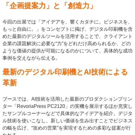
「企画提案力」と「創造力」
JAPAN PACK 2023 特集
中古印刷機・製本機特集
2022 見える化・MIS特集
2022 検査・校正特集
今回の出展では「アイデアを、響くカタチに。ビジネスを、
特集・デジタル印刷 ～ 新成長軌道を描く
もっと自由に。」をコンセプトに掲げ、デジタル印刷機を含
案内
めた最新のデジタルツールを活用することで、クライアント
企業の課題解決に必要な“力”をどれだけ高められるか、どの
発刊案内
JFPI印刷用語集
印刷機材年鑑
ような価値の提供が可能になるのかについて、具体的な成功
運営
事例を交えながら伝える。
会社案内
購読・購入申し込み
サイトポリシー
最新のデジタル印刷機とAI技術による
お問い合わせ
革新
ブースでは、AI技術を活用した最新のプロダクションプリン
ター「RevoriaPress PC2120」の実機を展示するほか充実し
たサンプルコーナーなどで具体的なアイデアを紹介。デジタ
ル技術を使いこなし、新しい価値を生み出すことでビジネス
の幅を広げ、“攻めの営業”を実現するための多彩な提案が行