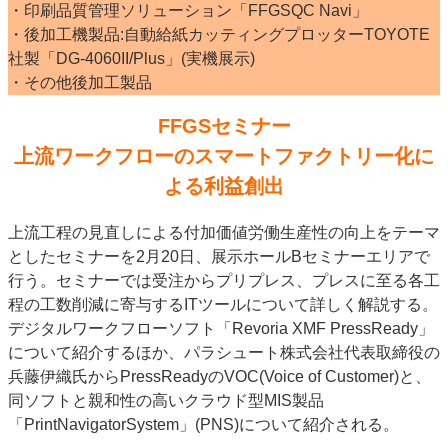
・印刷品質管理ソリューション「FFGSQC Navi」
・後加工機製品:自動給紙カッティングプロッターTOYOTE
社製「DG-4060II/Plus」(実機展示)
・その他後加工製品
FFGSセミナー
上流ワークフローのスマートファクトリー化に
よる利益創出
上流工程の見直しによる付加価値労働生産性の向上をテーマ
としたセミナーを2月20日、展示ホールBセミナーエリアで
行う。セミナーでは受注からプリプレス、プレスに至る各工
程の工数削減に寄与するITツールについて詳しく解説する。
デジタルワークフローソフト「Revoria XMF PressReady」
について紹介するほか、パラシュート株式会社代表取締役の
兵藤伊織氏からPressReadyのVOC(Voice of Customer)と、
同ソフトと親和性の高いクラウド型MIS製品
「PrintNavigatorSystem」(PNS)について紹介される。