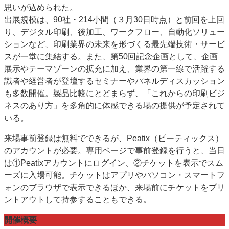
思いが込められた。
出展規模は、90社・214小間（３月30日時点）と前回を上回
り、デジタル印刷、後加工、ワークフロー、自動化ソリュー
ションなど、印刷業界の未来を形づくる最先端技術・サービ
スが一堂に集結する。また、第50回記念企画として、企画
展示やテーマゾーンの拡充に加え、業界の第一線で活躍する
識者や経営者が登壇するセミナーやパネルディスカッション
も多数開催。製品比較にとどまらず、「これからの印刷ビジ
ネスのあり方」を多角的に体感できる場の提供が予定されて
いる。
来場事前登録は無料でできるが、Peatix（ピーティックス）
のアカウントが必要。専用ページで事前登録を行うと、当日
は①Peatixアカウントにログイン、②チケットを表示でスム
ーズに入場可能。チケットはアプリやパソコン・スマートフ
ォンのブラウザで表示できるほか、来場前にチケットをプリ
ントアウトして持参することもできる。
開催概要