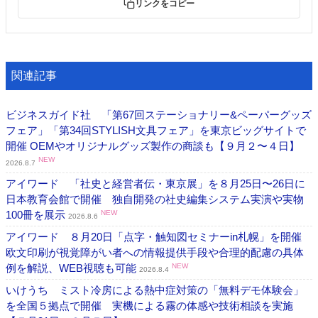
リンクをコピー
関連記事
ビジネスガイド社 「第67回ステーショナリー&ペーパーグッズ
フェア」「第34回STYLISH文具フェア」を東京ビッグサイトで
開催 OEMやオリジナルグッズ製作の商談も【９月２〜４日】
NEW
2026.8.7
アイワード 「社史と経営者伝・東京展」を８月25日〜26日に
日本教育会館で開催 独自開発の社史編集システム実演や実物
100冊を展示
NEW
2026.8.6
アイワード ８月20日「点字・触知図セミナーin札幌」を開催
欧文印刷が視覚障がい者への情報提供手段や合理的配慮の具体
例を解説、WEB視聴も可能
NEW
2026.8.4
いけうち ミスト冷房による熱中症対策の「無料デモ体験会」
を全国５拠点で開催 実機による霧の体感や技術相談を実施