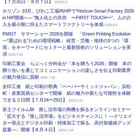
【７月31日・８月７日】
2026.8.3
ホリゾン 10月、びわこ工場内HIPで“Horizon Smart Factory 2026
in HIP開催へ～“無人化との共存 〜FIRST TOUCH〜”、人の介
入を最小限に抑えたスマートファクトリーを体感
2026.8.3
RMGT サマーショー 2026を開催 「Green Printing Evolution
―“選ばれる”ための環境戦略」 経営・労働・地球の3つの「環
境」をキーワードにセミナーと最新技術のソリューションを実
演
2026.7.30
印刷工業会 らぶっく分科会が「本を贈ろう2026」開催 本の
贈り合いを通じてコミュニケーションの楽しさを伝え印刷業界
の魅力発信に貢献
2026.7.28
全印工連 紙と印刷の祭典「ペーパーサミットジャパン」浜松
町・産業貿易センターで開催 紙の魅力や新たな可能性を体験
できる２日間【７月24〜25日】
2026.7.24
富士フイルムBI 推し活市場の商機を探るオンラインセミナー
「拡大する『推し活市場』をビジネスチャンスに！ ―クリエイ
ター視点とデジタル印刷・特殊加工で探る、高付加価値グッズ
提案―」開催【８月４日】
2026.7.24