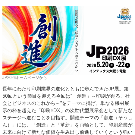
JAPAN PACK 2023 特集
中古印刷機・製本機特集
2022 見える化・MIS特集
2022 検査・校正特集
特集・デジタル印刷 ～ 新成長軌道を描く
案内
発刊案内
JFPI印刷用語集
印刷機材年鑑
運営
会社案内
購読・購入申し込み
サイトポリシー
お問い合わせ
JP2026ホームページから
長年にわたり印刷業界の進化とともに歩んできたJP展。第
50回という節目を迎える今回は“「創進」～印刷が創る、社
会とビジネスのこれから～”をテーマに掲げ、単なる機材展
示の枠を超えた「印刷×DX」の次世代型展示会として新たな
ステージへ進むことを目指す。開催テーマの「創進（そうし
ん）」には、「創造」と「革新」を両輪として、印刷産業が
未来に向けて新たな価値を生み出し前進していくという強い