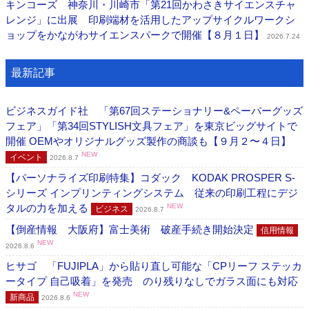
キンコーズ 神奈川・川崎市「第21回かわさきサイエンスチャ
レンジ」に出展 印刷端材を活用したアップサイクルワークシ
ョップをかながわサイエンスパークで開催【８月１日】
2026.7.24
最新記事
ビジネスガイド社 「第67回ステーショナリー&ペーパーグッズ
フェア」「第34回STYLISH文具フェア」を東京ビッグサイトで
開催 OEMやオリジナルグッズ製作の商談も【９月２〜４日】
NEW
イベント
2026.8.7
【パーソナライズ印刷特集】コダック KODAK PROSPER S-
シリーズ インプリンティングシステム 従来の印刷工程にデジ
タルの力を加える
NEW
ビジネス
2026.8.7
【倒産情報 大阪府】富士美術 破産手続き開始決定
信用情報
NEW
2026.8.6
ヒサゴ 「FUJIPLA」から貼り直し可能な「CPリーフ ステッカ
ータイプ 自己吸着」を発売 のり残りなしでガラス面にも対応
NEW
新商品
2026.8.6