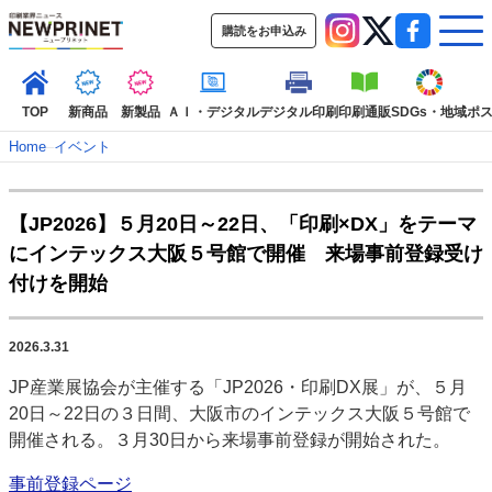
購読をお申込み
TOP
新商品
新製品
ＡＩ・デジタル
デジタル印刷
印刷通販
SDGs・地域
ポ
Home
–
イベント
インデックス
【JP2026】５月20日～22日、「印刷×DX」をテーマ
TOP
新着記事
特集記事
動画コンテンツ
にインテックス大阪５号館で開催 来場事前登録受け
インタビュー
コレクション
付けを開始
カテゴリー一覧
新商品
新製品
ＡＩ・デジタル
デジタル印刷
印刷通販
2026.3.31
SDGs・地域
ポストプレス
ビジネス
イベント
信用情報
業界
JP産業展協会が主催する「JP2026・印刷DX展」が、５月
市場・統計
人事・移転・異動・訃報
20日～22日の３日間、大阪市のインテックス大阪５号館で
開催される。３月30日から来場事前登録が開始された。
特集記事カテゴリー一覧
事前登録ページ
特集・デジタル印刷 アイデアで勝負！ ～多様なビジネス・多彩な商材～