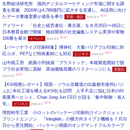
矢野経済研究所 国内デジタルマーケティング市場に関する調
査を実施 2026年は4,789億円に拡大する見通し、AI活用に向け
たデータ整備需要が成長を牽引
NEW
市場・統計
2026.8.6
アイワード 「社史と経営者伝・東京展」を８月25日〜26日に
日本教育会館で開催 独自開発の社史編集システム実演や実物
100冊を展示
NEW
イベント
2026.8.6
【パーソナライズ印刷特集】博伸社 大量バリアブル印刷に対
応ユポ、PETなど特殊素材にも対応
NEW
ビジネス
2026.8.6
山中紙工所 紙製小判抜袋「プラストッテ」本格製造開始で脱
プラ社会実現に貢献 原油価格高騰のリスクヘッジにも
新製品
NEW
2026.8.5
【KSI視察レポート】韓国・ソウル京畿道の出版都市坡州(パジ
ュ)に本社工場を構えるKSI社を訪問 人手不足に悩む日本の印
刷業界へヒント、Chae Jong Jun CEO が語る「集中制御・省人
化」
NEW
ビジネス
2026.8.5
理想科学工業 小ロットのパッケージ印刷向けインクジェット
プリントエンジン 『Integlide』の横方向タイプ２機種を７月31
日から受注開始、パッケージ側面のオンデマンドフルカラープ