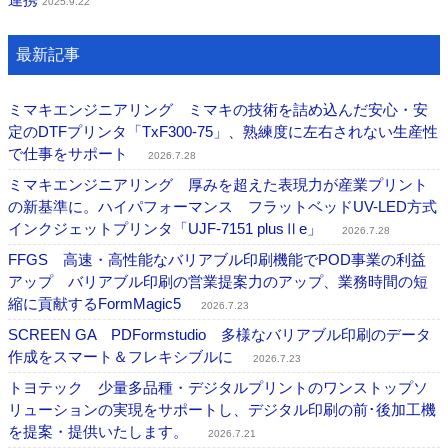
2025.9.22
最新記事
ミマキエンジニアリング ミマキの技術を詰め込んだ安心・安
定のDTFプリンタ「TxF300-75」、熟練度に左右されない生産性
で仕事をサポート
2026.7.28
ミマキエンジニアリング 厚みを超えた表現力が産業プリント
の新基準に。ハイパフォーマンス フラットベッドUV-LED方式
インクジェットプリンタ「UJF-7151 plusⅡe」
2026.7.28
FFGS 高速・高性能なバリアブル印刷機能でPOD事業の利益
アップ バリアブル印刷の営業提案力のアップ、業務時間の短
縮に貢献するFormMagic5
2026.7.23
SCREEN GA PDFormstudio 多様なバリアブル印刷のデータ
作成をスマート＆フレキシブルに
2026.7.23
トヨテック 少量多品種・デジタルプリントのワンストップソ
リューションの実現をサポートし、デジタル印刷の前･後加工機
を提案・提供いたします。
2026.7.21