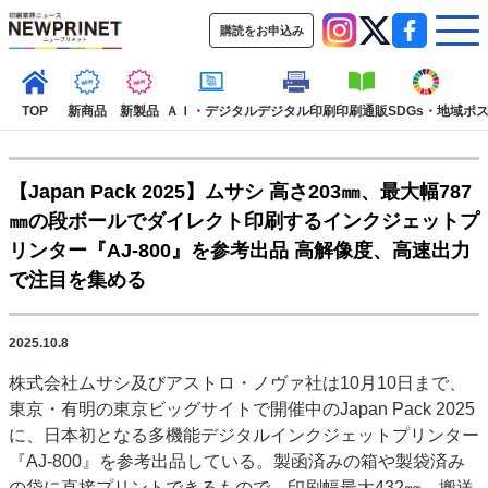
購読をお申込み
TOP
新商品
新製品
ＡＩ・デジタル
デジタル印刷
印刷通販
SDGs・地域
ポ
【Japan Pack 2025】ムサシ 高さ203㎜、最大幅787
インデックス
㎜の段ボールでダイレクト印刷するインクジェットプ
TOP
新着記事
特集記事
動画コンテンツ
リンター『AJ-800』を参考出品 高解像度、高速出力
インタビュー
コレクション
で注目を集める
カテゴリー一覧
新商品
新製品
ＡＩ・デジタル
デジタル印刷
印刷通販
2025.10.8
SDGs・地域
ポストプレス
ビジネス
イベント
信用情報
業界
株式会社ムサシ及びアストロ・ノヴァ社は10月10日まで、
市場・統計
人事・移転・異動・訃報
東京・有明の東京ビッグサイトで開催中のJapan Pack 2025
に、日本初となる多機能デジタルインクジェットプリンター
特集記事カテゴリー一覧
『AJ-800』を参考出品している。製函済みの箱や製袋済み
2022 見える化・MIS特集
の袋に直接プリントできるもので、印刷幅最大432㎜、搬送