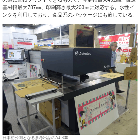
基材幅最大787㎜、印刷高さ最大203㎜に対応する。水性イ
特集・デジタル印刷 アイデアで勝負！ ～多様なビジネス・多彩な商材～
ンクを利用しており、食品系のパッケージにも適している。
JAPAN PACK 2023 特集
中古印刷機・製本機特集
2022 検査・校正特集
特集・デジタル印刷 ～ 新成長軌道を描く
案内
発刊案内
JFPI印刷用語集
印刷機材年鑑
運営
会社案内
購読・購入申し込み
サイトポリシー
お問い合わせ
日本初公開となる参考出品のAJ-800