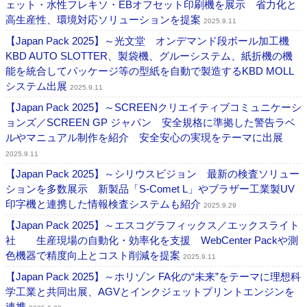
ェット・水性フレキソ・EBオフセット印刷機を展示 省力化と
高生産性、環境対応ソリューションを提案
2025.9.11
【Japan Pack 2025】～光文堂 オンデマンド段ボール加工機
KBD AUTO SLOTTER、製袋機、グルーシステム、紙折機の機
能を統合してパッケージ等の型紙を自動で製造するKBD MOLL
システム出展
2025.9.11
【Japan Pack 2025】～SCREENクリエイティブコミュニケーシ
ョンズ／SCREEN GP ジャパン 安全規格に準拠した警告ラベ
ルやマニュアル制作を紹介 安全安心の実現をテーマに出展
2025.9.11
【Japan Pack 2025】～シリウスビジョン 最新の検査ソリュー
ションを多数展示 新製品「S-Comet L」やブラザー工業製UV
印字機と連携した情報検査システムも紹介
2025.9.29
【Japan Pack 2025】～エスコグラフィックス／エックスライト
社 生産現場の自動化・効率化を支援 WebCenter Packや測
色機器で精度向上とコスト削減を提案
2025.9.11
【Japan Pack 2025】～ホリゾン FA化の“未来”をテーマに理想科
学工業と共同出展、AGVとインクジェットプリントエンジンを
連携