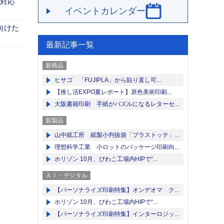
も対応
イベントカレンダー
向けた
最新記事一覧
新商品
ヒサゴ 「FUJIPLA」から貼り直し可...
【推し活EXPO夏レポート】原色美術印刷...
大阪書籍印刷 手紙がパズルになるレターセ...
新製品
山中紙工所 紙製小判抜袋「プラストッテ」...
理想科学工業 小ロットのパッケージ印刷向...
ホリゾン 10月、びわこ工場内HIPで“...
ＡＩ・デジタル
【パーソナライズ印刷特集】オンデオマ ク...
ホリゾン 10月、びわこ工場内HIPで“...
【パーソナライズ印刷特集】インターロジッ...