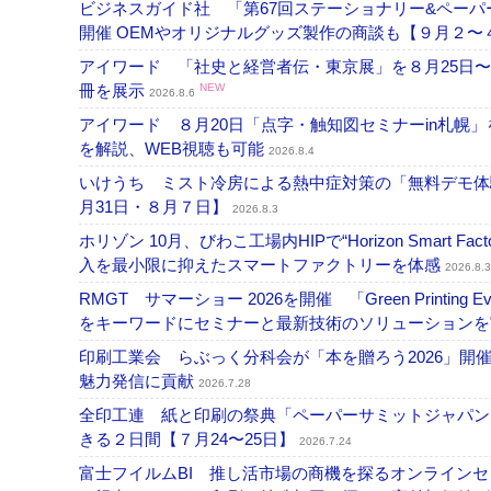
ビジネスガイド社 「第67回ステーショナリー&ペーパー
開催 OEMやオリジナルグッズ製作の商談も【９月２〜
アイワード 「社史と経営者伝・東京展」を８月25日〜
冊を展示
NEW
2026.8.6
アイワード ８月20日「点字・触知図セミナーin札幌
を解説、WEB視聴も可能
2026.8.4
いけうち ミスト冷房による熱中症対策の「無料デモ体
月31日・８月７日】
2026.8.3
ホリゾン 10月、びわこ工場内HIPで“Horizon Smart Fa
入を最小限に抑えたスマートファクトリーを体感
2026.8.3
RMGT サマーショー 2026を開催 「Green Printi
をキーワードにセミナーと最新技術のソリューション
印刷工業会 らぶっく分科会が「本を贈ろう2026」
魅力発信に貢献
2026.7.28
全印工連 紙と印刷の祭典「ペーパーサミットジャパン
きる２日間【７月24〜25日】
2026.7.24
富士フイルムBI 推し活市場の商機を探るオンライン