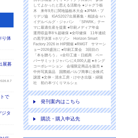
してよかったと思える活動を ●ジャグラ栃
木 来年9月に関地協栃木大会 ●JPMA・プ
リデジ協 IGAS2027出展募集・相談会 ○ハ
イデルベルグ・ジャパン 「SPARK」テー
マに最適生産を提案 ●印刷メディア年金
運用収益率8％超確保 ●全印健保 11年連続
作り体
の黒字決算 ○ホリゾン Horizon Smart
Factory 2026 in HIP開催 ●RMGT サマーシ
ョー2026盛況に ●印刷工業会 3回目の
「本を贈ろう」 ○全印工連・日紙商 ペー
パーサミットジャパンに4,000人超 ●キング
出展募
コーポレーション 会場限定商品を販売 ●
中外写真薬品 国際紙パルプ商事に全株式
譲渡 ●文伸・清水工房・けやき出版・緑陽
2026.8.7
社 初の本づくりマルシェ
イトで
発刊案内はこちら
デジタ
購読・購入申込先