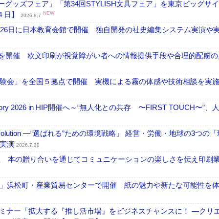
グッズフェア」「第34回STYLISH文具フェア」を東京ビッグサ
４日】
NEW
2026.8.7
26日に日本教育会館で開催 独自開発の社史編集システム実演や実物
」を開催 欧文印刷が視覚障がい者への情報提供手段や合理的配慮の
験会」を全国５拠点で開催 実機による霧の体感や技術相談を実
ctory 2026 in HIP開催へ～“無人化との共存 〜FIRST TOUCH〜”
ng Evolution ―“選ばれる”ための環境戦略」 経営・労働・地球の3つの
を実演
2026.7.30
開催 本の贈り合いを通じてコミュニケーションの楽しさを伝え印刷
」浜松町・産業貿易センターで開催 紙の魅力や新たな可能性を
セミナー「拡大する『推し活市場』をビジネスチャンスに！ ―クリ