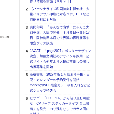
作り体験を実施【８月９日】
る
【パーソナライズ印刷特集】博伸社 大
DNP
量バリアブル印刷に対応ユポ、PETなど
上の
特殊素材にも対応
意識
時代
共同印刷 「みんなで出撃！にゃんこ大
る組
戦争展」大阪で開催 ８月５日〜８月17
日、阪神梅田本店で世界観の再現展示や
【パ
限定グッズ販売
量バ
特殊
JAGAT 「page2027」ポスターデザイン
決定、加藤文明社のデザインを採用 公
ホリゾ
式サイトも例年より大幅に前倒し公開し
で“Hor
出展募集を開始
催へ～
TO
高橋書店 2027年版１月始まり手帳・日
スマ
記・カレンダーの予約受付を開始
torincoのWEB限定カラーや名入れなど公
理想
式ショップ特典も
刷向
ン 『
ヒサゴ 「FUJIPLA」から貼り直し可能
を７
な「CPリーフ ステッカータイプ 自己吸
面の
着」を発売 のり残りなしでガラス面に
対応