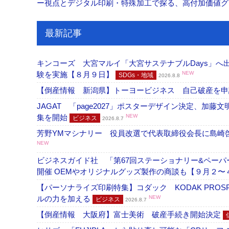
ー視点とデジタル印刷・特殊加工で探る、高付加価値
最新記事
キンコーズ 大宮マルイ「大宮サステナブルDays」
験を実施【８月９日】
NEW
SDGs・地域
2026.8.8
【倒産情報 新潟県】トーヨービジネス 自己破産を
JAGAT 「page2027」ポスターデザイン決定、
集を開始
NEW
ビジネス
2026.8.7
芳野YMマシナリー 役員改選で代表取締役会長に島崎
NEW
ビジネスガイド社 「第67回ステーショナリー&ペーパー
開催 OEMやオリジナルグッズ製作の商談も【９月２〜
【パーソナライズ印刷特集】コダック KODAK PROS
ルの力を加える
NEW
ビジネス
2026.8.7
【倒産情報 大阪府】富士美術 破産手続き開始決定