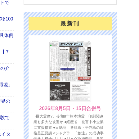
イトで
100
最新刊
具体例
施【７
、人の介
「環境」
業界の
2026年8月5日・15日合併号
○最大震度7、令和8年熊本地震 印刷関連
体験で
業も多大な被害か ●経産省 被害中小企業
に支援措置 ●日紙商 巻取紙・平判紙の価
格是正要請 ○ジャグラ 「創注」の成功事
エイタ
例学ぶ機会づくり ●ジャグラ神奈川 参加