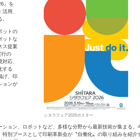
6』を
Ｉ活用、
る。
ボットの
ボットな
ネス提案
ー
お問い合わせ
実行の
境対応、
化する
掲げ、印
ションが
シタラフェア2026ポスター
ーション、ロボットなど、多様な分野から最新技術が集まる。
、特別ブースとして印刷革新会が〝自働化〟の取り組みを紹介