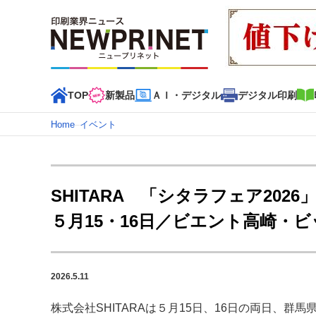
TOP
新製品
ＡＩ・デジタル
デジタル印刷
Home
–
イベント
インデックス
TOP
新着記事
特集記事
動画コンテンツ
SHITARA 「シタラフェア2026」
カテゴリー一覧
５月15・16日／ビエント高崎・
新商品
新製品
ＡＩ・デジタル
デジタル印刷
印刷
特集記事カテゴリー一覧
2026.5.11
2022 見える化・MIS特集
特集・デジタル印刷 アイデア
特集・デジタル印刷 ～ 新成長軌道を描く
株式会社SHITARAは５月15日、16日の両日、群馬