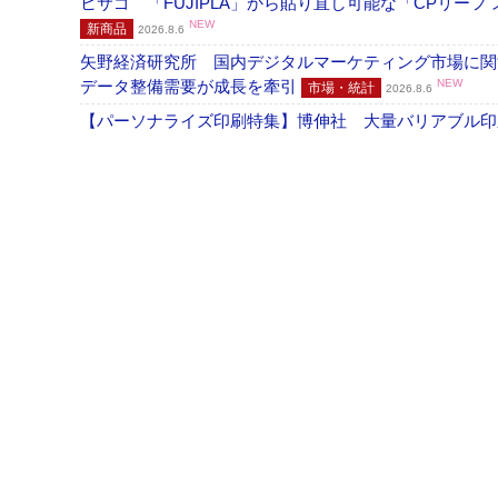
ヒサゴ 「FUJIPLA」から貼り直し可能な「CPリー
NEW
新商品
2026.8.6
矢野経済研究所 国内デジタルマーケティング市場に関する
データ整備需要が成長を牽引
NEW
市場・統計
2026.8.6
【パーソナライズ印刷特集】博伸社 大量バリアブル印