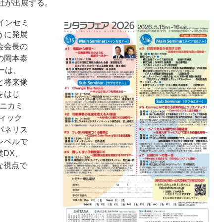
社が出展する。
インセミ
うに発展
会会長の
の岡本泰
ーは、
と将来像
をはじ
コニカミ
ィック
パネリス
レベルで
業DX、
な視点で