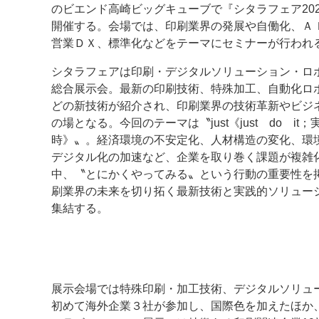
のビエンド高崎ビッグキューブで『シタラフェア202
開催する。会場では、印刷業界の発展や自働化、Ａ
案内
営業ＤＸ、標準化などをテーマにセミナーが行われ
発刊案内
JFPI印刷用語集
印刷機材年鑑
シタラフェアは印刷・デジタルソリューション・ロ
総合展示会。最新の印刷技術、特殊加工、自動化ロ
運営
どの新技術が紹介され、印刷業界の技術革新やビジ
会社案内
購読・購入申し込み
サイトポリシ
の場となる。今回のテーマは〝just《just do it；
時》〟。経済環境の不安定化、人材構造の変化、環
デジタル化の加速など、企業を取り巻く課題が複雑
中、〝とにかくやってみる〟という行動の重要性を
刷業界の未来を切り拓く最新技術と実践的ソリュー
集結する。
展示会場では特殊印刷・加工技術、デジタルソリュ
初めて海外企業３社が参加し、国際色を加えたほか