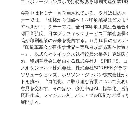
コラボレーション展示では特徴ある印刷関連企業19
会期中はセミナーも企画されている。５月15日のメ
ナーでは、『価格から価値へ！～印刷業界はどのよ
すべきか～』をテーマに、全日本印刷工業組合連合
瀬田章弘氏、日本グラフィックサービス工業会会長
氏が印刷産業の未来を提言する。５月16日のセミナ
『印刷革新会が目指す世界～実務者が語る現在位置
～』。株式会社クイックス執行役員の長谷川克好氏
め、印刷革新会に参画する株式会社J SPIRITS、
ノルタジャパン株式会社、株式会社SCREENグラフ
ソリューションズ、ホリゾン・ジャパン株式会社が
トを務め、〝自働化〟に取り組む背景について実務
意見を交わす。そのほか、会期中はAI、標準化、営
資料作成、フィジカルAI、バリアブル印刷など様々
展開する。