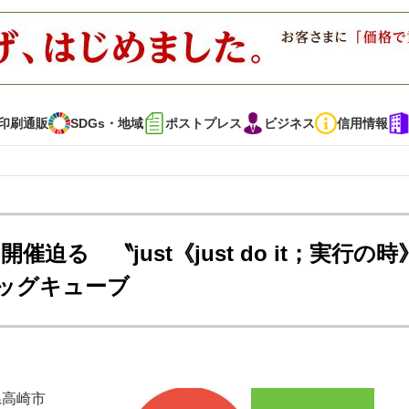
印刷通販
SDGs・地域
ポストプレス
ビジネス
信用情報
インタビュー
コレクション
開催迫る 〝just《just do it；実行の
ビッグキューブ
通販
SDGs・地域
ポストプレス
ビジネス
イベント
信用情報
で勝負！ ～多様なビジネス・多彩な商材～
JAPAN PACK 2023 特集
県高崎市