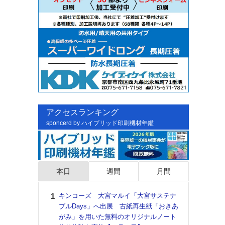
アクセスランキング
sponcerd by ハイブリッド印刷機材年鑑
本日
週間
月間
キンコーズ 大宮マルイ「大宮サステナ
日印
ブルDays」へ出展 古紙再生紙「おきあ
た個
がみ」を用いた無料のオリジナルノート
彰」