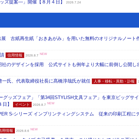
グッズ提案―」開催【８月４日】
2026.7.24
へ出展 古紙再生紙「おきあがみ」を用いた無料のオリジナルノート
申請
NEW
信用情報
2026.8.7
加藤文明社のデザインを採用 公式サイトも例年より大幅に前倒し公開し
啓一氏、代表取締役社長に髙橋淳哉氏が就任
人事・移転・異動・訃報
グッズフェア」「第34回STYLISH文具フェア」を東京ビッグサ
４日】
NEW
イベント
2026.8.7
PER S-シリーズ インプリンティングシステム 従来の印刷工程に
NEW
信用情報
2026.8.6