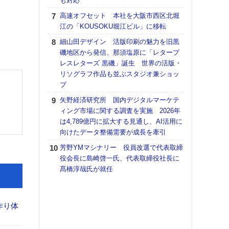
も対応
【K
高速オフセット 本社を大阪市西区北堀
道の
江の「KOUSOKU堀江ビル」に移転
える
細山田デザイン 活版印刷の魅力を旧黒
の印刷
磯地区から発信、那須塩原に「レタープ
CE
レスレターズ 黒磯」誕生 世界の活版・
【ペ
リソグラフ作品も並ぶスタジオ兼ショッ
ト】
プ
アで
矢野経済研究所 国内デジタルマーケテ
KO
ィング市場に関する調査を実施 2026年
体製
は4,789億円に拡大する見通し、AI活用に
向けたデータ整備需要が成長を牽引
富士
地・
芳野YMマシナリー 役員改選で代表取締
付表
役会長に島崎啓一氏、代表取締役社長に
髙橋淳哉氏が就任
【パ
士フ
パン
書を
作り体
ツー
トも