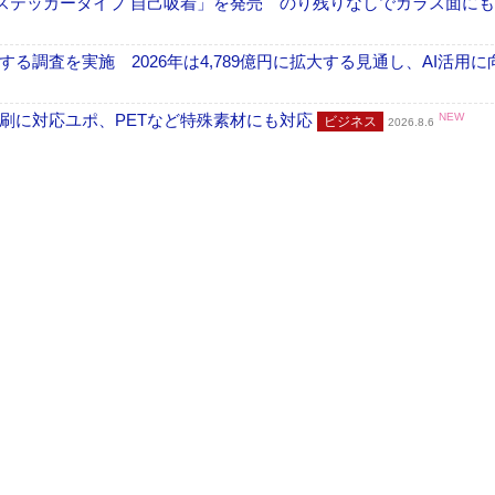
フ ステッカータイプ 自己吸着」を発売 のり残りなしでガラス面に
調査を実施 2026年は4,789億円に拡大する見通し、AI活用に
刷に対応ユポ、PETなど特殊素材にも対応
NEW
ビジネス
2026.8.6