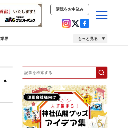
購読をお申込み
業界
もっと見る
新商品
イベント
市場・統計
人事・移転・異動・訃報
時》〟
業界
市場・統計
人事・移転・異動・訃報
中古印刷機・製本機特集
2022 検査・校正特集