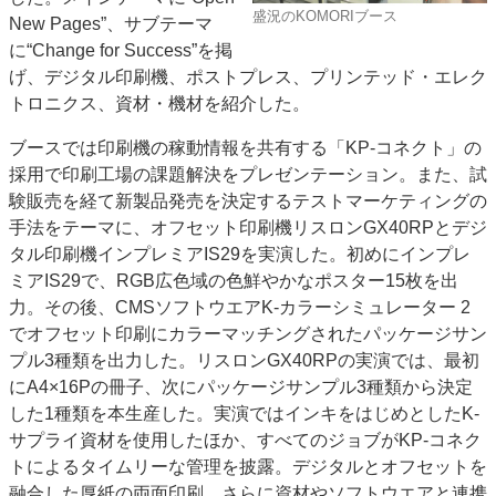
盛況のKOMORIブース
New Pages”、サブテーマ
JAPAN PACK 2023 特集
中古印刷機・製本機特集
に“Change for Success”を掲
2022 見える化・MIS特集
2022 検査・校正特集
げ、デジタル印刷機、ポストプレス、プリンテッド・エレク
特集・デジタル印刷 ～ 新成長軌道を描く
トロニクス、資材・機材を紹介した。
案内
ブースでは印刷機の稼動情報を共有する「KP-コネクト」の
発刊案内
JFPI印刷用語集
印刷機材年鑑
採用で印刷工場の課題解決をプレゼンテーション。また、試
験販売を経て新製品発売を決定するテストマーケティングの
運営
手法をテーマに、オフセット印刷機リスロンGX40RPとデジ
会社案内
購読・購入申し込み
サイトポリシー
タル印刷機インプレミアIS29を実演した。初めにインプレ
お問い合わせ
ミアIS29で、RGB広色域の色鮮やかなポスター15枚を出
力。その後、CMSソフトウエアK-カラーシミュレーター 2
でオフセット印刷にカラーマッチングされたパッケージサン
プル3種類を出力した。リスロンGX40RPの実演では、最初
にA4×16Pの冊子、次にパッケージサンプル3種類から決定
した1種類を本生産した。実演ではインキをはじめとしたK-
サプライ資材を使用したほか、すべてのジョブがKP-コネク
トによるタイムリーな管理を披露。デジタルとオフセットを
融合した厚紙の両面印刷、さらに資材やソフトウエアと連携