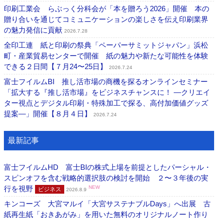
印刷工業会 らぶっく分科会が「本を贈ろう2026」開催 本の
贈り合いを通じてコミュニケーションの楽しさを伝え印刷業界
の魅力発信に貢献
2026.7.28
全印工連 紙と印刷の祭典「ペーパーサミットジャパン」浜松
町・産業貿易センターで開催 紙の魅力や新たな可能性を体験
できる２日間【７月24〜25日】
2026.7.24
富士フイルムBI 推し活市場の商機を探るオンラインセミナー
「拡大する『推し活市場』をビジネスチャンスに！ ―クリエイ
ター視点とデジタル印刷・特殊加工で探る、高付加価値グッズ
提案―」開催【８月４日】
2026.7.24
最新記事
富士フイルムHD 富士BIの株式上場を前提としたパーシャル・
スピンオフを含む戦略的選択肢の検討を開始 ２〜３年後の実
行を視野
NEW
ビジネス
2026.8.9
キンコーズ 大宮マルイ「大宮サステナブルDays」へ出展 古
紙再生紙「おきあがみ」を用いた無料のオリジナルノート作り