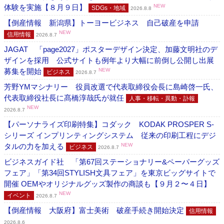
体験を実施【８月９日】
NEW
SDGs・地域
2026.8.8
【倒産情報 新潟県】トーヨービジネス 自己破産を申請
NEW
信用情報
2026.8.7
JAGAT 「page2027」ポスターデザイン決定、加藤文明社のデ
ザインを採用 公式サイトも例年より大幅に前倒し公開し出展
募集を開始
NEW
ビジネス
2026.8.7
芳野YMマシナリー 役員改選で代表取締役会長に島崎啓一氏、
代表取締役社長に髙橋淳哉氏が就任
人事・移転・異動・訃報
NEW
2026.8.7
【パーソナライズ印刷特集】コダック KODAK PROSPER S-
シリーズ インプリンティングシステム 従来の印刷工程にデジ
タルの力を加える
NEW
ビジネス
2026.8.7
ビジネスガイド社 「第67回ステーショナリー&ペーパーグッズ
フェア」「第34回STYLISH文具フェア」を東京ビッグサイトで
開催 OEMやオリジナルグッズ製作の商談も【９月２〜４日】
NEW
イベント
2026.8.7
【倒産情報 大阪府】富士美術 破産手続き開始決定
信用情報
2026.8.6