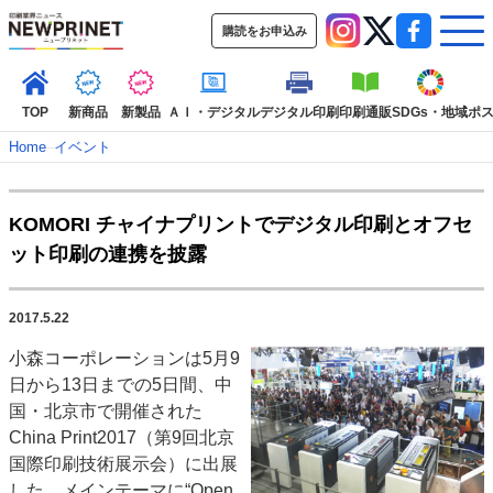
購読をお申込み
TOP
新商品
新製品
ＡＩ・デジタル
デジタル印刷
印刷通販
SDGs・地域
ポ
Home
–
イベント
インデックス
KOMORI チャイナプリントでデジタル印刷とオフセ
TOP
新着記事
特集記事
動画コンテンツ
ット印刷の連携を披露
インタビュー
コレクション
カテゴリー一覧
2017.5.22
新商品
新製品
ＡＩ・デジタル
デジタル印刷
印刷通販
小森コーポレーションは5月9
SDGs・地域
ポストプレス
ビジネス
イベント
信用情報
業界
日から13日までの5日間、中
市場・統計
人事・移転・異動・訃報
国・北京市で開催された
China Print2017（第9回北京
特集記事カテゴリー一覧
国際印刷技術展示会）に出展
特集・デジタル印刷 アイデアで勝負！ ～多様なビジネス・多彩な商材～
した。メインテーマに“Open