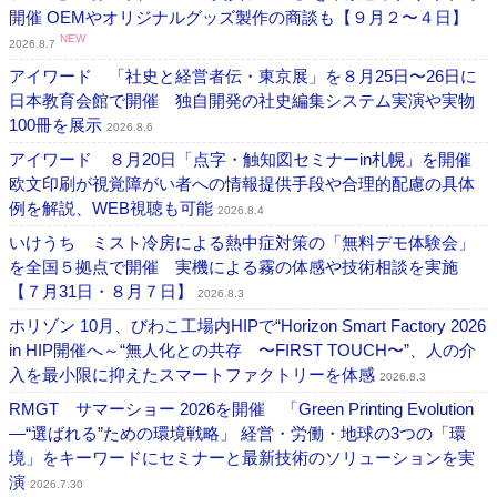
開催 OEMやオリジナルグッズ製作の商談も【９月２〜４日】
NEW
2026.8.7
アイワード 「社史と経営者伝・東京展」を８月25日〜26日に
日本教育会館で開催 独自開発の社史編集システム実演や実物
100冊を展示
2026.8.6
アイワード ８月20日「点字・触知図セミナーin札幌」を開催
欧文印刷が視覚障がい者への情報提供手段や合理的配慮の具体
例を解説、WEB視聴も可能
2026.8.4
いけうち ミスト冷房による熱中症対策の「無料デモ体験会」
を全国５拠点で開催 実機による霧の体感や技術相談を実施
【７月31日・８月７日】
2026.8.3
ホリゾン 10月、びわこ工場内HIPで“Horizon Smart Factory 2026
in HIP開催へ～“無人化との共存 〜FIRST TOUCH〜”、人の介
入を最小限に抑えたスマートファクトリーを体感
2026.8.3
RMGT サマーショー 2026を開催 「Green Printing Evolution
―“選ばれる”ための環境戦略」 経営・労働・地球の3つの「環
境」をキーワードにセミナーと最新技術のソリューションを実
演
2026.7.30