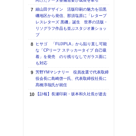
向けたデータ整備需要が成長を牽引
【K
細山田デザイン 活版印刷の魅力を旧黒
道の
磯地区から発信、那須塩原に「レタープ
える
レスレターズ 黒磯」誕生 世界の活版・
の印刷
リソグラフ作品も並ぶスタジオ兼ショッ
CE
プ
富士
ヒサゴ 「FUJIPLA」から貼り直し可能
地・
な「CPリーフ ステッカータイプ 自己吸
付表
着」を発売 のり残りなしでガラス面に
も対応
【ペ
ト】
芳野YMマシナリー 役員改選で代表取締
アで
役会長に島崎啓一氏、代表取締役社長に
髙橋淳哉氏が就任
KO
体製
【訃報】長瀬印刷・坂本和久社長が逝去
【イ
けや
「本
地域