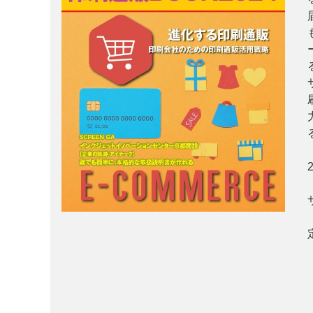
案内
発刊案内
JFPI印刷用語集
印刷機材年鑑
運営
会社案内
購読・購入申し込み
サイトポリシ