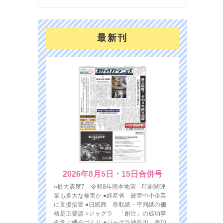
最新刊
2026年8月5日・15日合併号
○最大震度7、令和8年熊本地震 印刷関連
業も多大な被害か ●経産省 被害中小企業
に支援措置 ●日紙商 巻取紙・平判紙の価
格是正要請 ○ジャグラ 「創注」の成功事
例学ぶ機会づくり ●ジャグラ神奈川 参加