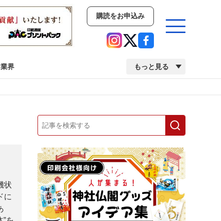
購読をお申込み
業界
もっと見る
新商品
イベント
市場・統計
人事・移転・異動・訃報
業界
市場・統計
人事・移転・異動・訃報
機状
ドに
中古印刷機・製本機特集
2022 検査・校正特集
あ
”を