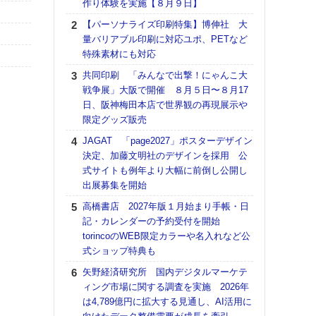
作り体験を実施【８月９日】
る
【パーソナライズ印刷特集】博伸社 大
DNP
量バリアブル印刷に対応ユポ、PETなど
上の
特殊素材にも対応
意識
時代
共同印刷 「みんなで出撃！にゃんこ大
る組
戦争展」大阪で開催 ８月５日〜８月17
日、阪神梅田本店で世界観の再現展示や
【パ
限定グッズ販売
量バ
特殊
JAGAT 「page2027」ポスターデザイン
決定、加藤文明社のデザインを採用 公
ホリゾ
式サイトも例年より大幅に前倒し公開し
で“Hor
出展募集を開始
催へ～
TO
高橋書店 2027年版１月始まり手帳・日
スマ
記・カレンダーの予約受付を開始
torincoのWEB限定カラーや名入れなど公
理想
式ショップ特典も
刷向
ン 『
矢野経済研究所 国内デジタルマーケテ
を７
ィング市場に関する調査を実施 2026年
面の
は4,789億円に拡大する見通し、AI活用に
対応