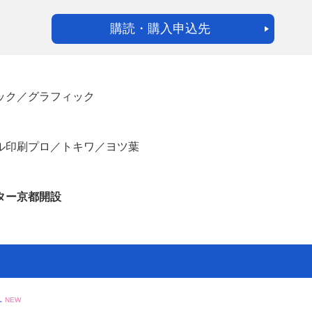
購読・購入申込先
ック／グラフィック
ル印刷プロ／トキワ／ヨツ葉
ンター京都開設
号
NEW