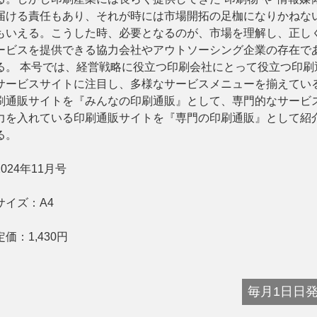
届ける責任もあり、それが時には市場開拓の足枷になりかねな
もいえる。こうした時、必要となるのが、市場を理解し、正し
ービスを提供できる協力会社やアウトソーシング企業の存在で
る。 本号では、経営戦略に役立つ印刷会社にとって役立つ印刷
サービスサイトに注目し、多様なサービスメニューを揃えてい
刷通販サイトを『みんなの印刷通販』として、専門的なサービ
ー
お問い合わせ
力を入れている印刷通販サイトを『専門の印刷通販』として紹
る。
2024年11月号
サイズ：
A4
定価：
1,430
円
毎月1日日