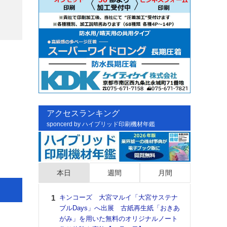
アクセスランキング
sponcerd by ハイブリッド印刷機材年鑑
本日
週間
月間
キンコーズ 大宮マルイ「大宮サステナ
日印
ブルDays」へ出展 古紙再生紙「おきあ
た個
がみ」を用いた無料のオリジナルノート
彰」