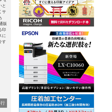
いと
くサ
あ
通販
る印
スに
介す
発行