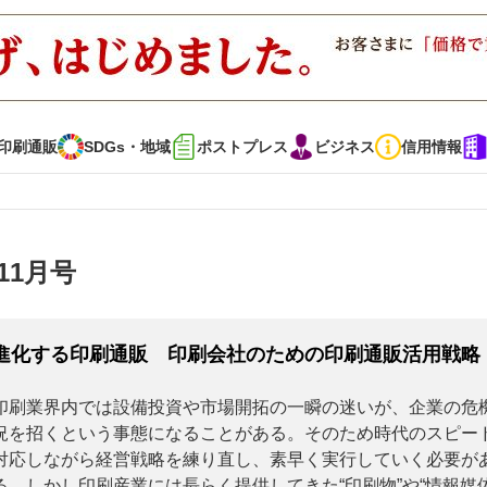
印刷通販
SDGs・地域
ポストプレス
ビジネス
信用情報
インタビュー
コレクション
11月号
通販
SDGs・地域
ポストプレス
ビジネス
イベント
信用情報
進化する印刷通販 印刷会社のための印刷通販活用戦略
印刷業界内では設備投資や市場開拓の一瞬の迷いが、企業の危
況を招くという事態になることがある。そのため時代のスピー
で勝負！ ～多様なビジネス・多彩な商材～
JAPAN PACK 2023 特集
対応しながら経営戦略を練り直し、素早く実行していく必要が
る。しかし印刷産業には長らく提供してきた“印刷物”や“情報媒体