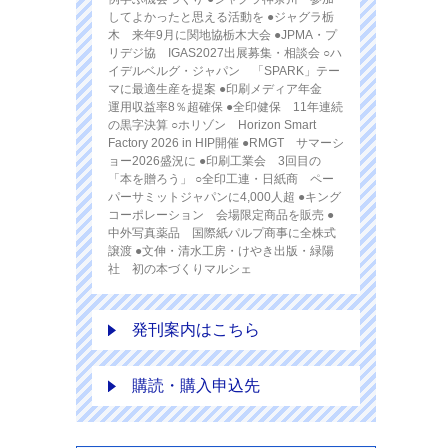
してよかったと思える活動を ●ジャグラ栃
木 来年9月に関地協栃木大会 ●JPMA・プ
リデジ協 IGAS2027出展募集・相談会 ○ハ
イデルベルグ・ジャパン 「SPARK」テー
マに最適生産を提案 ●印刷メディア年金
運用収益率8％超確保 ●全印健保 11年連続
の黒字決算 ○ホリゾン Horizon Smart
Factory 2026 in HIP開催 ●RMGT サマーシ
ョー2026盛況に ●印刷工業会 3回目の
「本を贈ろう」 ○全印工連・日紙商 ペー
パーサミットジャパンに4,000人超 ●キング
コーポレーション 会場限定商品を販売 ●
中外写真薬品 国際紙パルプ商事に全株式
譲渡 ●文伸・清水工房・けやき出版・緑陽
社 初の本づくりマルシェ
発刊案内はこちら
購読・購入申込先