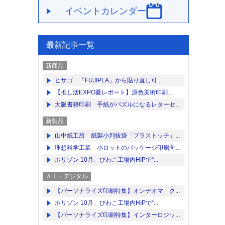
イベントカレンダー
最新記事一覧
新商品
ヒサゴ 「FUJIPLA」から貼り直し可...
【推し活EXPO夏レポート】原色美術印刷...
大阪書籍印刷 手紙がパズルになるレターセ...
新製品
山中紙工所 紙製小判抜袋「プラストッテ」...
理想科学工業 小ロットのパッケージ印刷向...
ホリゾン 10月、びわこ工場内HIPで“...
ＡＩ・デジタル
【パーソナライズ印刷特集】オンデオマ ク...
ホリゾン 10月、びわこ工場内HIPで“...
【パーソナライズ印刷特集】インターロジッ...