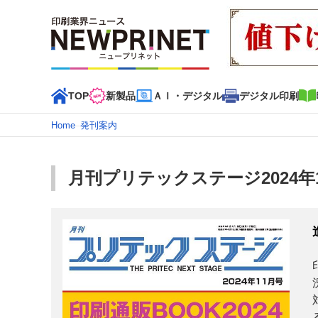
TOP
新製品
ＡＩ・デジタル
デジタル印刷
Home
–
発刊案内
インデックス
TOP
新着記事
特集記事
動画コンテンツ
月刊プリテックステージ2024年
カテゴリー一覧
新商品
新製品
ＡＩ・デジタル
デジタル印刷
印刷
特集記事カテゴリー一覧
2022 見える化・MIS特集
特集・デジタル印刷 アイデア
特集・デジタル印刷 ～ 新成長軌道を描く