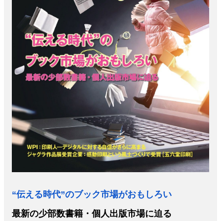
特集・デジタル印刷 アイデアで勝負！ ～多様なビジネス・多彩な商材～
JAPAN PACK 2023 特集
中古印刷機・製本機特集
2022 検査・校正特集
特集・デジタル印刷 ～ 新成長軌道を描く
案内
発刊案内
JFPI印刷用語集
印刷機材年鑑
運営
会社案内
購読・購入申し込み
サイトポリシー
お問い合
“伝える時代”のブック市場がおもしろい
最新の少部数書籍・個人出版市場に迫る