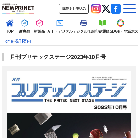
購読をお申込み
TOP
新商品
新製品
ＡＩ・デジタル
デジタル印刷
印刷通販
SDGs・地域
ポ
Home
–
発刊案内
月刊プリテックステージ2023年10月号
インデックス
TOP
新着記事
特集記事
動画コンテンツ
インタビュ
コレクション
カテゴリー一覧
新商品
新製品
ＡＩ・デジタル
デジタル印刷
印刷通販
SDGs・地
ポストプレス
ビジネス
イベント
信用情報
業界
市場・統計
人事・移転・異動・訃報
特集記事カテゴリー一覧
2022 見える化・MIS特集