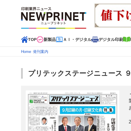
TOP
新製品
ＡＩ・デジタル
デジタル印刷
Home
–
発刊案内
インデックス
TOP
新着記事
特集記事
動画コンテンツ
プリテックステージニュース 
カテゴリー一覧
新商品
新製品
ＡＩ・デジタル
デジタル印刷
印刷
特集記事カテゴリー一覧
2022 見える化・MIS特集
特集・デジタル印刷 アイデア
特集・デジタル印刷 ～ 新成長軌道を描く