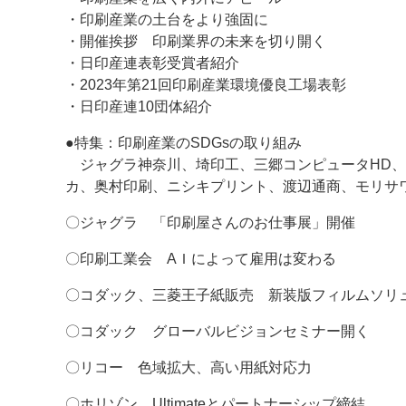
・印刷産業の土台をより強固に
・開催挨拶 印刷業界の未来を切り開く
・日印産連表彰受賞者紹介
・2023年第21回印刷産業環境優良工場表彰
・日印産連10団体紹介
●特集：印刷産業のSDGsの取り組み
ジャグラ神奈川、埼印工、三郷コンピュータHD、
カ、奥村印刷、ニシキプリント、渡辺通商、モリサ
〇ジャグラ 「印刷屋さんのお仕事展」開催
〇印刷工業会 AＩによって雇用は変わる
〇コダック、三菱王子紙販売 新装版フィルムソリ
〇コダック グローバルビジョンセミナー開く
〇リコー 色域拡大、高い用紙対応力
〇ホリゾン Ultimateとパートナーシップ締結