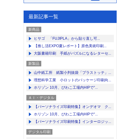
最新記事一覧
新商品
ヒサゴ 「FUJIPLA」から貼り直し可...
【推し活EXPO夏レポート】原色美術印刷...
大阪書籍印刷 手紙がパズルになるレターセ...
新製品
山中紙工所 紙製小判抜袋「プラストッテ」...
理想科学工業 小ロットのパッケージ印刷向...
ホリゾン 10月、びわこ工場内HIPで“...
ＡＩ・デジタル
【パーソナライズ印刷特集】オンデオマ ク...
ホリゾン 10月、びわこ工場内HIPで“...
【パーソナライズ印刷特集】インターロジッ...
デジタル印刷