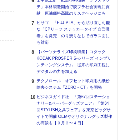
山中紙工所 紙製小判抜袋「プラストッ
理想
テ」本格製造開始で脱プラ社会実現に貢
刷向
献 原油価格高騰のリスクヘッジにも
ン 『
を７
ヒサゴ 「FUJIPLA」から貼り直し可能
面の
な「CPリーフ ステッカータイプ 自己吸
対応
着」を発売 のり残りなしでガラス面に
も対応
KO
体製
【パーソナライズ印刷特集】コダック
KODAK PROSPER S-シリーズ インプリ
【ペ
ンティングシステム 従来の印刷工程に
ト】
デジタルの力を加える
アで
テクノロール オフセット印刷用の紙粉
【パ
除去システム「ZERO－CT」を開発
士フ
パン
ビジネスガイド社 「第67回ステーショ
書を
ナリー&ペーパーグッズフェア」「第34
ツー
回STYLISH文具フェア」を東京ビッグサ
トも
イトで開催 OEMやオリジナルグッズ製作
の商談も【９月２〜４日】
富士
地・
付表