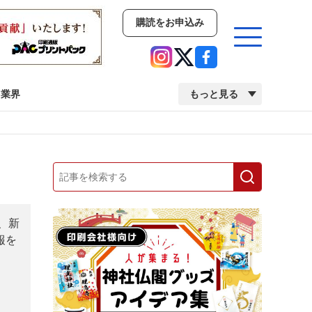
購読をお申込み
業界
もっと見る
新商品
イベント
市場・統計
人事・移転・異動・訃報
業界
市場・統計
人事・移転・異動・訃報
、新
報を
中古印刷機・製本機特集
2022 検査・校正特集