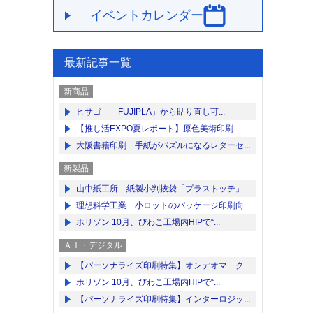
イベントカレンダー
最新記事一覧
新商品
ヒサゴ 「FUJIPLA」から貼り直し可...
【推し活EXPO夏レポート】原色美術印刷...
大阪書籍印刷 手紙がパズルになるレターセ...
新製品
山中紙工所 紙製小判抜袋「プラストッテ」...
理想科学工業 小ロットのパッケージ印刷向...
ホリゾン 10月、びわこ工場内HIPで“...
ＡＩ・デジタル
【パーソナライズ印刷特集】オンデオマ ク...
ホリゾン 10月、びわこ工場内HIPで“...
【パーソナライズ印刷特集】インターロジッ...