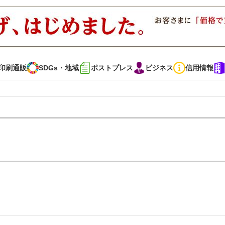
印刷通販
SDGs・地域
ポストプレス
ビジネス
信用情報
インタビュー
コレクション
通販
SDGs・地域
ポストプレス
ビジネス
イベント
信用情報
で勝負！ ～多様なビジネス・多彩な商材～
JAPAN PACK 2023 特集