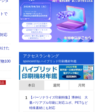
デジタ
イトで
も対応
向けた
アクセスランキング
100
sponcerd by ハイブリッド印刷機材年鑑
製品
本日
週間
月間
【パーソナライズ印刷特集】博伸社 大
日印
量バリアブル印刷に対応ユポ、PETなど
た個
特殊素材にも対応
彰」