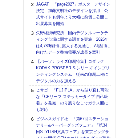
る
JAGAT 「page2027」ポスターデザイン
決定、加藤文明社のデザインを採用 公
DNP
式サイトも例年より大幅に前倒し公開し
上の
出展募集を開始
意識
時代
矢野経済研究所 国内デジタルマーケテ
る組
ィング市場に関する調査を実施 2026年
は4,789億円に拡大する見通し、AI活用に
【パ
向けたデータ整備需要が成長を牽引
量バ
特殊
【パーソナライズ印刷特集】コダック
KODAK PROSPER S-シリーズ インプリ
ホリゾ
ンティングシステム 従来の印刷工程に
で“Hor
デジタルの力を加える
催へ～
TO
ヒサゴ 「FUJIPLA」から貼り直し可能
スマ
な「CPリーフ ステッカータイプ 自己吸
着」を発売 のり残りなしでガラス面に
理想
も対応
刷向
ン 『
ビジネスガイド社 「第67回ステーショ
を７
ナリー&ペーパーグッズフェア」「第34
面の
回STYLISH文具フェア」を東京ビッグサ
対応