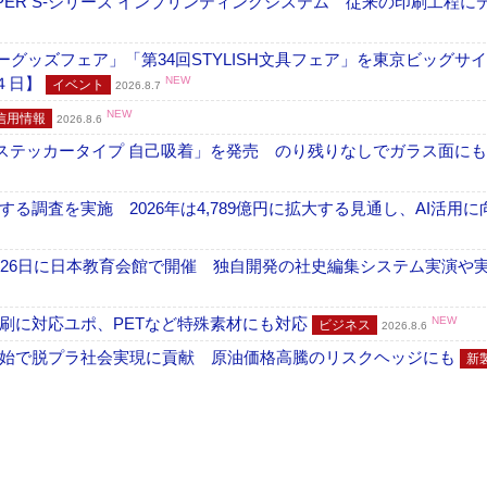
PER S-シリーズ インプリンティングシステム 従来の印刷工程に
グッズフェア」「第34回STYLISH文具フェア」を東京ビッグサ
４日】
NEW
イベント
2026.8.7
NEW
信用情報
2026.8.6
フ ステッカータイプ 自己吸着」を発売 のり残りなしでガラス面に
調査を実施 2026年は4,789億円に拡大する見通し、AI活用に
26日に日本教育会館で開催 独自開発の社史編集システム実演や実物
刷に対応ユポ、PETなど特殊素材にも対応
NEW
ビジネス
2026.8.6
開始で脱プラ社会実現に貢献 原油価格高騰のリスクヘッジにも
新