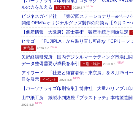
【パーソナライズ印刷特集】コダック KODAK PROS
ルの力を加える
NEW
ビジネス
2026.8.7
ビジネスガイド社 「第67回ステーショナリー&ペーパー
開催 OEMやオリジナルグッズ製作の商談も【９月２〜
【倒産情報 大阪府】富士美術 破産手続き開始決定
ヒサゴ 「FUJIPLA」から貼り直し可能な「CPリー
NEW
新商品
2026.8.6
矢野経済研究所 国内デジタルマーケティング市場に関する
データ整備需要が成長を牽引
NEW
市場・統計
2026.8.6
アイワード 「社史と経営者伝・東京展」を８月25日〜
冊を展示
NEW
イベント
2026.8.6
【パーソナライズ印刷特集】博伸社 大量バリアブル印
山中紙工所 紙製小判抜袋「プラストッテ」本格製造
NEW
2026.8.5