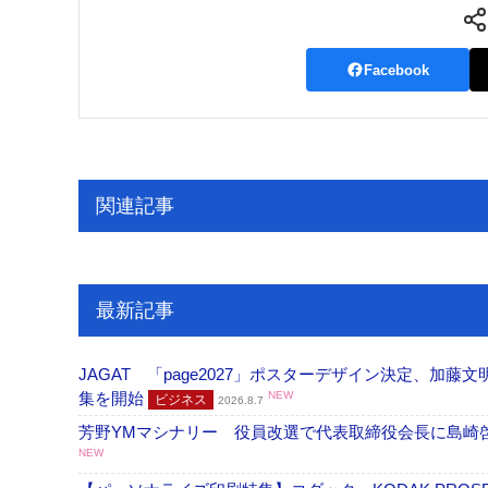
案内
Facebook
発刊案内
JFPI印刷用語集
印刷機材年鑑
運営
会社案内
購読・購入申し込み
サイトポリシ
関連記事
最新記事
JAGAT 「page2027」ポスターデザイン決定、
集を開始
NEW
ビジネス
2026.8.7
芳野YMマシナリー 役員改選で代表取締役会長に島崎
NEW