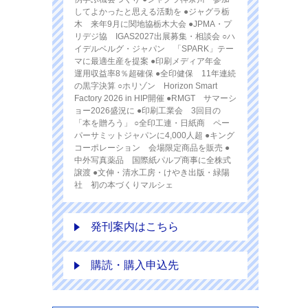
してよかったと思える活動を ●ジャグラ栃
木 来年9月に関地協栃木大会 ●JPMA・プ
リデジ協 IGAS2027出展募集・相談会 ○ハ
イデルベルグ・ジャパン 「SPARK」テー
マに最適生産を提案 ●印刷メディア年金
運用収益率8％超確保 ●全印健保 11年連続
の黒字決算 ○ホリゾン Horizon Smart
Factory 2026 in HIP開催 ●RMGT サマーシ
ョー2026盛況に ●印刷工業会 3回目の
「本を贈ろう」 ○全印工連・日紙商 ペー
パーサミットジャパンに4,000人超 ●キング
コーポレーション 会場限定商品を販売 ●
中外写真薬品 国際紙パルプ商事に全株式
譲渡 ●文伸・清水工房・けやき出版・緑陽
社 初の本づくりマルシェ
発刊案内はこちら
購読・購入申込先