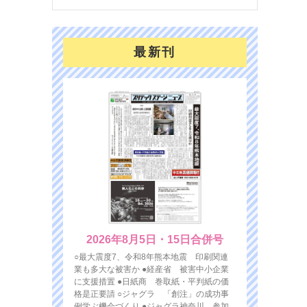
最新刊
2026年8月5日・15日合併号
○最大震度7、令和8年熊本地震 印刷関連
業も多大な被害か ●経産省 被害中小企業
に支援措置 ●日紙商 巻取紙・平判紙の価
格是正要請 ○ジャグラ 「創注」の成功事
例学ぶ機会づくり ●ジャグラ神奈川 参加