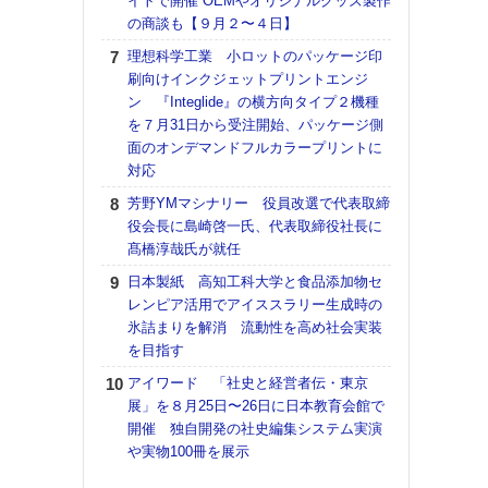
イトで開催 OEMやオリジナルグッズ製作
の商談も【９月２〜４日】
【K
道の
理想科学工業 小ロットのパッケージ印
える
刷向けインクジェットプリントエンジ
の印刷
ン 『Integlide』の横方向タイプ２機種
CE
を７月31日から受注開始、パッケージ側
面のオンデマンドフルカラープリントに
KO
対応
体製
芳野YMマシナリー 役員改選で代表取締
【ペ
役会長に島崎啓一氏、代表取締役社長に
ト】
髙橋淳哉氏が就任
アで
日本製紙 高知工科大学と食品添加物セ
【パ
レンピア活用でアイススラリー生成時の
士フ
氷詰まりを解消 流動性を高め社会実装
パン
を目指す
書を
ツー
アイワード 「社史と経営者伝・東京
トも
展」を８月25日〜26日に日本教育会館で
開催 独自開発の社史編集システム実演
富士
や実物100冊を展示
地・
付表