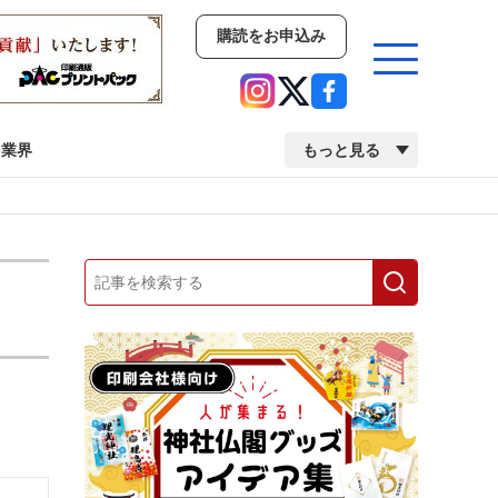
購読をお申込み
業界
もっと見る
新商品
イベント
市場・統計
人事・移転・異動・訃報
業界
市場・統計
人事・移転・異動・訃報
中古印刷機・製本機特集
2022 検査・校正特集