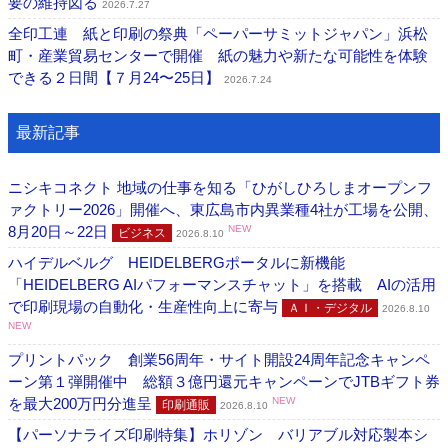
要の維持図る
2026.7.27
全印工連 紙と印刷の祭典「ペーパーサミットジャパン」浜松
町・産業貿易センターで開催 紙の魅力や新たな可能性を体験
できる２日間【７月24〜25日】
2026.7.24
最新記事
ニシキコネクト 地域の仕事を知る「ひがしひろしまオープンフ
ァクトリー2026」開催へ、東広島市内異業種4社が工場を公開、
8月20日～22日
NEW
ビジネス
2026.8.10
ハイデルベルグ HEIDELBERGポータルに新機能
「HEIDELBERG AIパフォーマンスチャット」を搭載 AIの活用
で印刷現場の自動化・生産性向上に寄与
ＡＩ・デジタル
2026.8.10
NEW
プリントパック 創業56周年・サイト開設24周年記念キャンペ
ーン第１弾開催中 総額３億円還元キャンペーンでJTBギフト券
を最大200万円分進呈
NEW
印刷通販
2026.8.10
【パーソナライズ印刷特集】ホリゾン バリアブル対応製本シ