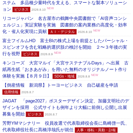
ステム 多品種少量時代を支える、スマートな製本ソリューシ
ョン
NEW
ビジネス
2026.8.10
リコージャパン 名古屋市の鶴舞中央図書館で「AI音声コンシ
ェルジュ」実証実験を実施 図書館の案内業務の高度化・効率
化・省人化実現に貢献
NEW
ＡＩ・デジタル
2026.8.10
富士フイルムHD 富士BIの株式上場を前提としたパーシャル・
スピンオフを含む戦略的選択肢の検討を開始 ２〜３年後の実
行を視野
NEW
ビジネス
2026.8.9
キンコーズ 大宮マルイ「大宮サステナブルDays」へ出展 古
紙再生紙「おきあがみ」を用いた無料のオリジナルノート作り
体験を実施【８月９日】
NEW
SDGs・地域
2026.8.8
【倒産情報 新潟県】トーヨービジネス 自己破産を申請
信用情報
2026.8.7
JAGAT 「page2027」ポスターデザイン決定、加藤文明社のデ
ザインを採用 公式サイトも例年より大幅に前倒し公開し出展
募集を開始
ビジネス
2026.8.7
芳野YMマシナリー 役員改選で代表取締役会長に島崎啓一氏、
代表取締役社長に髙橋淳哉氏が就任
人事・移転・異動・訃報