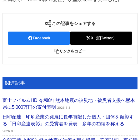
JAPAN PACK 2023 特集
中古印刷機・製本機特集
2022 見える化・MIS特集
2022 検査・校正特集
この記事をシェアする
特集・デジタル印刷 ～ 新成長軌道を描く
案内
Facebook
X（旧Twitter）
発刊案内
JFPI印刷用語集
印刷機材年鑑
リンクをコピー
運営
会社案内
購読・購入申し込み
サイトポリシー
お問い合わせ
関連記事
富士フイルムHD 令和8年熊本地震の被災地・被災者支援へ熊本
県に5,000万円の寄付表明
2026.8.3
日印産連 印刷産業の発展に長年貢献した個人・団体を顕彰す
る「日印産連表彰」の受賞者を発表 多年の功績を称える
2026.8.3