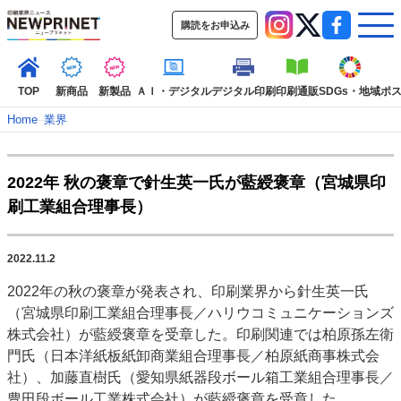
購読をお申込み
TOP
新商品
新製品
ＡＩ・デジタル
デジタル印刷
印刷通販
SDGs・地域
ポ
Home
–
業界
インデックス
2022年 秋の褒章で針生英一氏が藍綬褒章（宮城県印
TOP
新着記事
特集記事
動画コンテンツ
刷工業組合理事長）
インタビュー
コレクション
カテゴリー一覧
2022.11.2
新商品
新製品
ＡＩ・デジタル
デジタル印刷
印刷通販
2022年の秋の褒章が発表され、印刷業界から針生英一氏
SDGs・地域
ポストプレス
ビジネス
イベント
信用情報
業界
（宮城県印刷工業組合理事長／ハリウコミュニケーションズ
市場・統計
人事・移転・異動・訃報
株式会社）が藍綬褒章を受章した。印刷関連では柏原孫左衛
門氏（日本洋紙板紙卸商業組合理事長／柏原紙商事株式会
特集記事カテゴリー一覧
社）、加藤直樹氏（愛知県紙器段ボール箱工業組合理事長／
特集・デジタル印刷 アイデアで勝負！ ～多様なビジネス・多彩な商材～
豊田段ボール工業株式会社）が藍綬褒章を受章した。