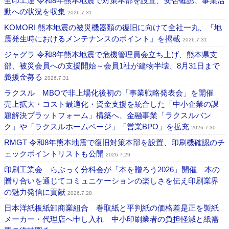
全印工連 令和8年熊本地震で対策本部を設置、安否確認、事業活
動への状況を収集
2026.7.31
KOMORI 熊本地震の被災機器類の復旧に向けて全社一丸、『地
震発生時におけるメンテナンスのポイント』を掲載
2026.7.31
ジャグラ 令和8年熊本地震で危機管理員会立ち上げ、熊本県支
部、被災会員への支援開始～会員1社が建物半壊、8月31日まで
義援金募る
2026.7.31
ラクスル MBOで非上場化後初の「事業戦略発表会」を開催
売上拡大・コスト最適化・資金支援を統合した「中小企業の課
題解決プラットフォーム」構築へ、金融事業「ラクスルバン
ク」や「ラクスルホームページ」「営業BPO」を拡充
2026.7.30
RMGT 令和8年熊本地震で復旧対策本部を設置、印刷機確認のチ
ェックポイントリストも公開
2026.7.29
印刷工業会 らぶっく分科会が「本を贈ろう2026」開催 本の
贈り合いを通じてコミュニケーションの楽しさを伝え印刷業界
の魅力発信に貢献
2026.7.28
日本洋紙板紙卸商業組合 巻取紙と平判紙の価格差是正を製紙
メーカー・代理店へ申し入れ 中小印刷業者の負担軽減と紙需