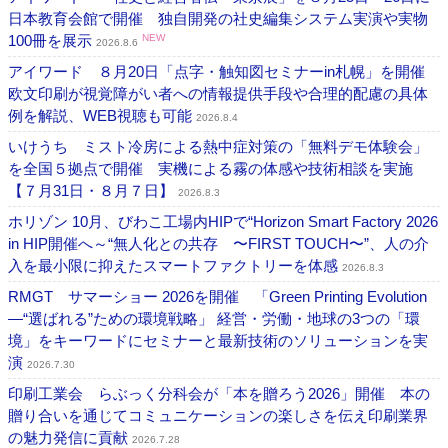
日本教育会館で開催 独自開発の社史編集システム実演や実物
100冊を展示
NEW
2026.8.6
アイワード ８月20日「点字・触知図セミナーin札幌」を開催
欧文印刷が視覚障がい者への情報提供手段や合理的配慮の具体
例を解説、WEB視聴も可能
2026.8.4
いけうち ミスト冷房による熱中症対策の「無料デモ体験会」
を全国５拠点で開催 実機による霧の体感や技術相談を実施
【７月31日・８月７日】
2026.8.3
ホリゾン 10月、びわこ工場内HIPで“Horizon Smart Factory 2026
in HIP開催へ～“無人化との共存 〜FIRST TOUCH〜”、人の介
入を最小限に抑えたスマートファクトリーを体感
2026.8.3
RMGT サマーショー 2026を開催 「Green Printing Evolution
―“選ばれる”ための環境戦略」 経営・労働・地球の3つの「環
境」をキーワードにセミナーと最新技術のソリューションを実
演
2026.7.30
印刷工業会 らぶっく分科会が「本を贈ろう2026」開催 本の
贈り合いを通じてコミュニケーションの楽しさを伝え印刷業界
の魅力発信に貢献
2026.7.28