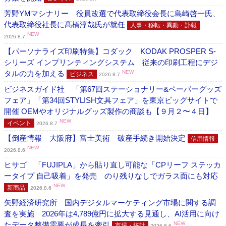
芳野YMマシナリー 役員改選で代表取締役会長に島崎啓一氏、
代表取締役社長に髙橋淳哉氏が就任
人事・移転・異動・訃報
NEW
2026.8.7
【パーソナライズ印刷特集】コダック KODAK PROSPER S-
シリーズ インプリンティングシステム 従来の印刷工程にデジ
タルの力を加える
NEW
ビジネス
2026.8.7
ビジネスガイド社 「第67回ステーショナリー&ペーパーグッズ
フェア」「第34回STYLISH文具フェア」を東京ビッグサイトで
開催 OEMやオリジナルグッズ製作の商談も【９月２〜４日】
NEW
イベント
2026.8.7
【倒産情報 大阪府】富士美術 破産手続き開始決定
信用情報
NEW
2026.8.6
ヒサゴ 「FUJIPLA」から貼り直し可能な「CPリーフ ステッカ
ータイプ 自己吸着」を発売 のり残りなしでガラス面にも対応
NEW
新商品
2026.8.6
矢野経済研究所 国内デジタルマーケティング市場に関する調
査を実施 2026年は4,789億円に拡大する見通し、AI活用に向け
たデータ整備需要が成長を牽引
NEW
市場・統計
2026.8.6