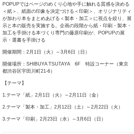
POPUPではページのめくり心地や手に触れる質感を決める
特集・デジタル印刷 アイデアで勝負！ ～多様なビジネス・多彩な商材～
＜紙＞、紙面の印象を決定づける＜印刷＞、オリジナリティ
JAPAN PACK 2023 特集
中古印刷機・製本機特集
2022 検査・校正特集
が加わり本をまとめあげる＜製本・加工＞に視点を絞り、展
特集・デジタル印刷 ～ 新成長軌道を描く
示と本の販売を実施する。企画の段階から紙・印刷・製本・
加工を手掛ける本づくり専門の藤原印刷が、POPUPの展
案内
示・選書を手掛ける
発刊案内
JFPI印刷用語集
印刷機材年鑑
開催期間：2月1日（火）～3月6日（日）
運営
開催場所：SHIBUYA TSUTAYA 6F 特設コーナー（東京
会社案内
購読・購入申し込み
サイトポリシー
都渋谷区宇田川町21-6）
お問い合わせ
【テーマ】
1.テーマ「紙」2月1日（火）～2月11日（金）
2.テーマ「製本・加工」2月12日（土）～2月22日（火）
3.テーマ「印刷」2月23日（水）～3月6日（日）