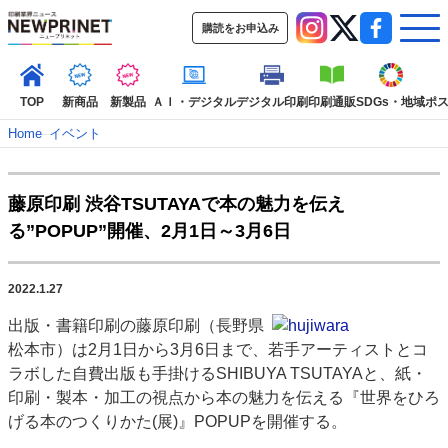
購読をお申込み
TOP
新商品
新製品
ＡＩ・デジタル
デジタル印刷
印刷通販
SDGs・地域
ポ
Home
–
イベント
インデックス
藤原印刷 渋谷TSUTAYAで本の魅力を伝え
TOP
新着記事
特集記事
動画コンテンツ
る”POPUP”開催、2月1日～3月6日
インタビュー
コレクション
カテゴリー一覧
2022.1.27
新商品
新製品
ＡＩ・デジタル
デジタル印刷
印刷通販
出版・書籍印刷の藤原印刷（長野県
SDGs・地域
ポストプレス
ビジネス
イベント
信用情報
業界
松本市）は2月1日から3月6日まで、若手アーティストとコ
市場・統計
人事・移転・異動・訃報
ラボした自費出版も手掛けるSHIBUYA TSUTAYAと、紙・
印刷・製本・加工の視点から本の魅力を伝える『世界をひろ
特集記事カテゴリー一覧
げる本のつくりかた(展)』POPUPを開催する。
2022 見える化・MIS特集