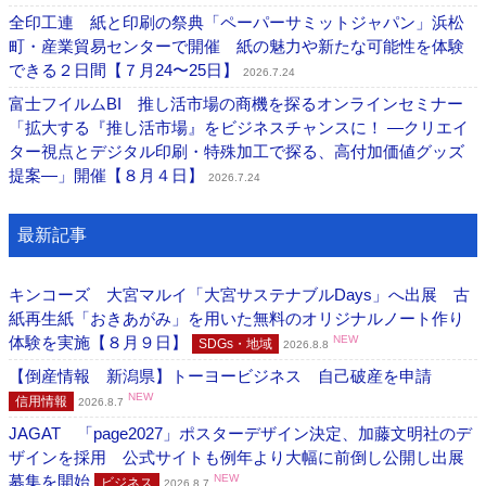
全印工連 紙と印刷の祭典「ペーパーサミットジャパン」浜松
町・産業貿易センターで開催 紙の魅力や新たな可能性を体験
できる２日間【７月24〜25日】
2026.7.24
富士フイルムBI 推し活市場の商機を探るオンラインセミナー
「拡大する『推し活市場』をビジネスチャンスに！ ―クリエイ
ター視点とデジタル印刷・特殊加工で探る、高付加価値グッズ
提案―」開催【８月４日】
2026.7.24
最新記事
キンコーズ 大宮マルイ「大宮サステナブルDays」へ出展 古
紙再生紙「おきあがみ」を用いた無料のオリジナルノート作り
体験を実施【８月９日】
NEW
SDGs・地域
2026.8.8
【倒産情報 新潟県】トーヨービジネス 自己破産を申請
NEW
信用情報
2026.8.7
JAGAT 「page2027」ポスターデザイン決定、加藤文明社のデ
ザインを採用 公式サイトも例年より大幅に前倒し公開し出展
募集を開始
NEW
ビジネス
2026.8.7