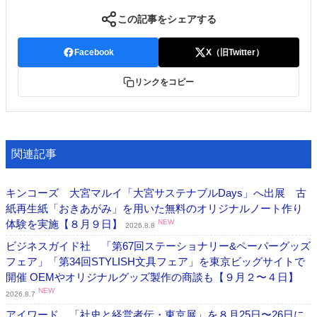
この記事をシェアする
Facebook
X（旧Twitter）
リンクをコピー
関連記事
キンコーズ 大宮マルイ「大宮サステナブルDays」へ出展 古
紙再生紙「おきあがみ」を用いた無料のオリジナルノート作り
体験を実施【８月９日】
NEW
2026.8.8
ビジネスガイド社 「第67回ステーショナリー&ペーパーグッズ
フェア」「第34回STYLISH文具フェア」を東京ビッグサイトで
開催 OEMやオリジナルグッズ製作の商談も【９月２〜４日】
NEW
2026.8.7
アイワード 「社史と経営者伝・東京展」を８月25日〜26日に