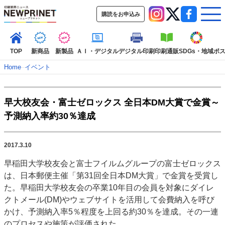
購読をお申込み
TOP
新商品
新製品
ＡＩ・デジタル
デジタル印刷
印刷通販
SDGs・地域
ポ
Home
–
イベント
インデックス
早大校友会・富士ゼロックス 全日本DM大賞で金賞～
TOP
新着記事
特集記事
動画コンテンツ
予測納入率約30％達成
インタビュー
コレクション
カテゴリー一覧
2017.3.10
新商品
新製品
ＡＩ・デジタル
デジタル印刷
印刷通販
早稲田大学校友会と富士フイルムグループの富士ゼロックス
SDGs・地域
ポストプレス
ビジネス
イベント
信用情報
業界
は、日本郵便主催「第31回全日本DM大賞」で金賞を受賞し
市場・統計
人事・移転・異動・訃報
た。早稲田大学校友会の卒業10年目の会員を対象にダイレ
クトメール(DM)やウェブサイトを活用して会費納入を呼び
特集記事カテゴリー一覧
かけ、予測納入率5％程度を上回る約30％を達成。その一連
2022 見える化・MIS特集
のプロセスや施策が評価された。