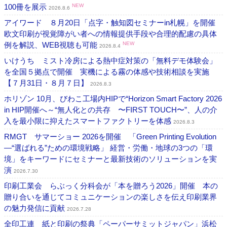
100冊を展示
NEW
2026.8.6
アイワード ８月20日「点字・触知図セミナーin札幌」を開催
欧文印刷が視覚障がい者への情報提供手段や合理的配慮の具体
例を解説、WEB視聴も可能
NEW
2026.8.4
いけうち ミスト冷房による熱中症対策の「無料デモ体験会」
を全国５拠点で開催 実機による霧の体感や技術相談を実施
【７月31日・８月７日】
2026.8.3
ホリゾン 10月、びわこ工場内HIPで“Horizon Smart Factory 2026
in HIP開催へ～“無人化との共存 〜FIRST TOUCH〜”、人の介
入を最小限に抑えたスマートファクトリーを体感
2026.8.3
RMGT サマーショー 2026を開催 「Green Printing Evolution
―“選ばれる”ための環境戦略」 経営・労働・地球の3つの「環
境」をキーワードにセミナーと最新技術のソリューションを実
演
2026.7.30
印刷工業会 らぶっく分科会が「本を贈ろう2026」開催 本の
贈り合いを通じてコミュニケーションの楽しさを伝え印刷業界
の魅力発信に貢献
2026.7.28
全印工連 紙と印刷の祭典「ペーパーサミットジャパン」浜松