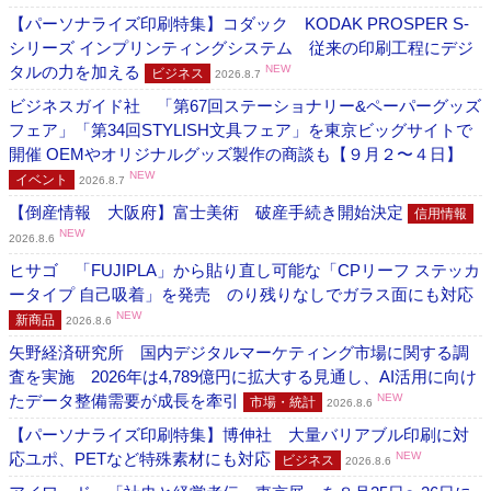
【パーソナライズ印刷特集】コダック KODAK PROSPER S-
シリーズ インプリンティングシステム 従来の印刷工程にデジ
タルの力を加える
NEW
ビジネス
2026.8.7
ビジネスガイド社 「第67回ステーショナリー&ペーパーグッズ
フェア」「第34回STYLISH文具フェア」を東京ビッグサイトで
開催 OEMやオリジナルグッズ製作の商談も【９月２〜４日】
NEW
イベント
2026.8.7
【倒産情報 大阪府】富士美術 破産手続き開始決定
信用情報
NEW
2026.8.6
ヒサゴ 「FUJIPLA」から貼り直し可能な「CPリーフ ステッカ
ータイプ 自己吸着」を発売 のり残りなしでガラス面にも対応
NEW
新商品
2026.8.6
矢野経済研究所 国内デジタルマーケティング市場に関する調
査を実施 2026年は4,789億円に拡大する見通し、AI活用に向け
たデータ整備需要が成長を牽引
NEW
市場・統計
2026.8.6
【パーソナライズ印刷特集】博伸社 大量バリアブル印刷に対
応ユポ、PETなど特殊素材にも対応
NEW
ビジネス
2026.8.6