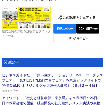
特集・デジタル印刷 アイデアで勝負！ ～多様なビジネス・多彩な商材～
JAPAN PACK 2023 特集
中古印刷機・製本機特集
2022 検査・校正特集
この記事をシェアする
特集・デジタル印刷 ～ 新成長軌道を描く
案内
Facebook
X（旧Twitter）
校友会費の詳細を説明するダイレク
発刊案内
JFPI印刷用語集
印刷機材年鑑
トメール
リンクをコピー
運営
会社案内
購読・購入申し込み
サイトポリシー
お問い合わせ
関連記事
ビジネスガイド社 「第67回ステーショナリー&ペーパーグッズ
フェア」「第34回STYLISH文具フェア」を東京ビッグサイトで
開催 OEMやオリジナルグッズ製作の商談も【９月２〜４日】
NEW
2026.8.7
アイワード 「社史と経営者伝・東京展」を８月25日〜26日に
日本教育会館で開催 独自開発の社史編集システム実演や実物