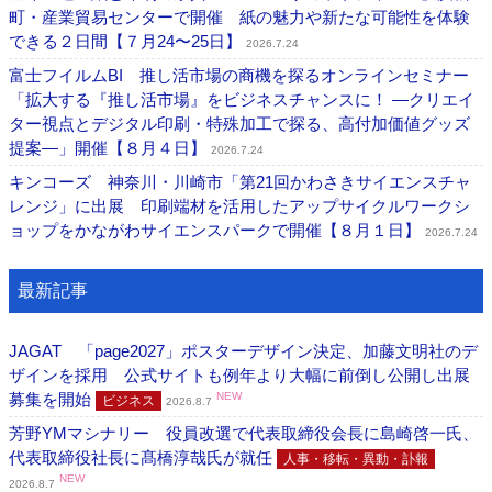
町・産業貿易センターで開催 紙の魅力や新たな可能性を体験
できる２日間【７月24〜25日】
2026.7.24
富士フイルムBI 推し活市場の商機を探るオンラインセミナー
「拡大する『推し活市場』をビジネスチャンスに！ ―クリエイ
ター視点とデジタル印刷・特殊加工で探る、高付加価値グッズ
提案―」開催【８月４日】
2026.7.24
キンコーズ 神奈川・川崎市「第21回かわさきサイエンスチャ
レンジ」に出展 印刷端材を活用したアップサイクルワークシ
ョップをかながわサイエンスパークで開催【８月１日】
2026.7.24
最新記事
JAGAT 「page2027」ポスターデザイン決定、加藤文明社のデ
ザインを採用 公式サイトも例年より大幅に前倒し公開し出展
募集を開始
NEW
ビジネス
2026.8.7
芳野YMマシナリー 役員改選で代表取締役会長に島崎啓一氏、
代表取締役社長に髙橋淳哉氏が就任
人事・移転・異動・訃報
NEW
2026.8.7