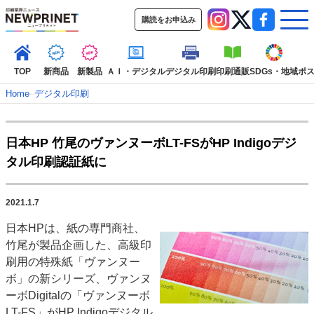
購読をお申込み
TOP
新商品
新製品
ＡＩ・デジタル
デジタル印刷
印刷通販
SDGs・地域
ポ
Home
–
デジタル印刷
インデックス
日本HP 竹尾のヴァンヌーボLT-FSがHP Indigoデジ
TOP
新着記事
特集記事
動画コンテンツ
タル印刷認証紙に
インタビュー
コレクション
カテゴリー一覧
2021.1.7
新商品
新製品
ＡＩ・デジタル
デジタル印刷
印刷通販
日本HPは、紙の専門商社、
SDGs・地域
ポストプレス
ビジネス
イベント
信用情報
業界
竹尾が製品企画した、高級印
市場・統計
人事・移転・異動・訃報
刷用の特殊紙「ヴァンヌー
ボ」の新シリーズ、ヴァンヌ
特集記事カテゴリー一覧
ーボDigitalの「ヴァンヌーボ
特集・デジタル印刷 アイデアで勝負！ ～多様なビジネス・多彩な商材～
LT-FS」がHP Indigoデジタル