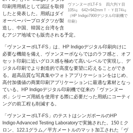
ヴァンヌーボLT-FＳ 四六判Ｙ目
印刷用用紙として認証を取得
JAPAN PACK 2023 特集
中古印刷機・製本機特集
105㎏ 642×942mmＴ・Ｙ目74㎏
したと発表した。用紙はダイ
2022 見える化・MIS特集
2022 検査・校正特集
（HP Indigo7900デジタル印刷機で
オーペーパープロダクツが製
印刷）
特集・デジタル印刷 ～ 新成長軌道を描く
造し、中国、韓国と台湾を含
むアジア地域でも販売される予定。
案内
発刊案内
JFPI印刷用語集
印刷機材年鑑
「ヴァンヌーボLT-FS」は、HP Indigoデジタル印刷向けに
必要な機能を備え、ヴァンヌーボならではのラフ感と、オフ
運営
セット印刷に近いグロス感を極めて高いレベルで実現し、デ
会社案内
購読・購入申し込み
サイトポリシー
ジタル印刷でより創造的で高度な要望に応えることができ
お問い合わせ
る。超高品質な写真集やフォトアプリケーションをはじめ、
高付加価値の商業印刷アプリケーションに最適な素材となっ
ている。HP Indigoデジタル印刷機で従来の「ヴァンヌー
ボ」シリーズ用紙を使用する際に必要だった用紙にコーティ
ングの前工程も削減する。
「ヴァンヌーボLT-FS」のテストはシンガポールのHP
Indigo Advanced Testing Laboratoryで実施された。150ミク
ロン、122.1グラム／平方メートルのマット加工された「ヴ