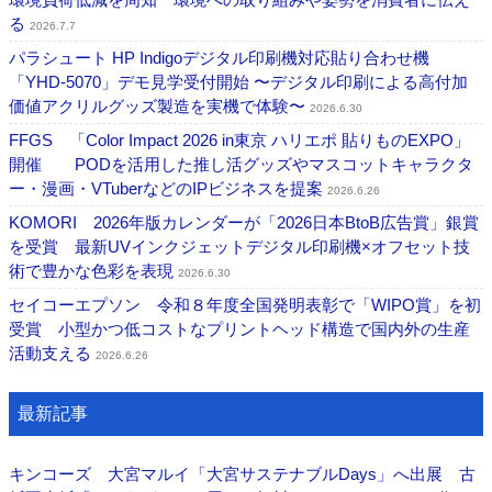
る
2026.7.7
パラシュート HP Indigoデジタル印刷機対応貼り合わせ機
「YHD-5070」デモ見学受付開始 〜デジタル印刷による高付加
価値アクリルグッズ製造を実機で体験〜
2026.6.30
FFGS 「Color Impact 2026 in東京 ハリエポ 貼りものEXPO」
開催 PODを活用した推し活グッズやマスコットキャラクタ
ー・漫画・VTuberなどのIPビジネスを提案
2026.6.26
KOMORI 2026年版カレンダーが「2026日本BtoB広告賞」銀賞
を受賞 最新UVインクジェットデジタル印刷機×オフセット技
術で豊かな色彩を表現
2026.6.30
セイコーエプソン 令和８年度全国発明表彰で「WIPO賞」を初
受賞 小型かつ低コストなプリントヘッド構造で国内外の生産
活動支える
2026.6.26
最新記事
キンコーズ 大宮マルイ「大宮サステナブルDays」へ出展 古