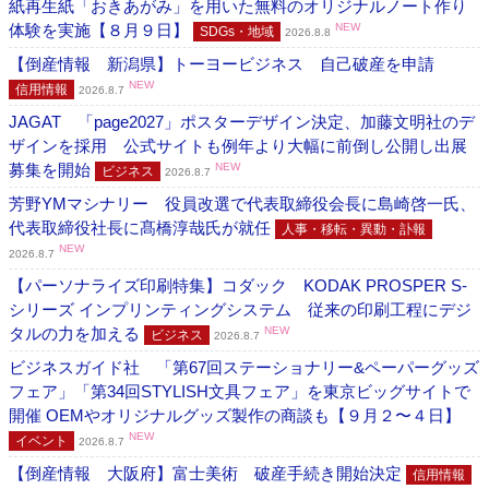
紙再生紙「おきあがみ」を用いた無料のオリジナルノート作り
体験を実施【８月９日】
NEW
SDGs・地域
2026.8.8
【倒産情報 新潟県】トーヨービジネス 自己破産を申請
NEW
信用情報
2026.8.7
JAGAT 「page2027」ポスターデザイン決定、加藤文明社のデ
ザインを採用 公式サイトも例年より大幅に前倒し公開し出展
募集を開始
NEW
ビジネス
2026.8.7
芳野YMマシナリー 役員改選で代表取締役会長に島崎啓一氏、
代表取締役社長に髙橋淳哉氏が就任
人事・移転・異動・訃報
NEW
2026.8.7
【パーソナライズ印刷特集】コダック KODAK PROSPER S-
シリーズ インプリンティングシステム 従来の印刷工程にデジ
タルの力を加える
NEW
ビジネス
2026.8.7
ビジネスガイド社 「第67回ステーショナリー&ペーパーグッズ
フェア」「第34回STYLISH文具フェア」を東京ビッグサイトで
開催 OEMやオリジナルグッズ製作の商談も【９月２〜４日】
NEW
イベント
2026.8.7
【倒産情報 大阪府】富士美術 破産手続き開始決定
信用情報