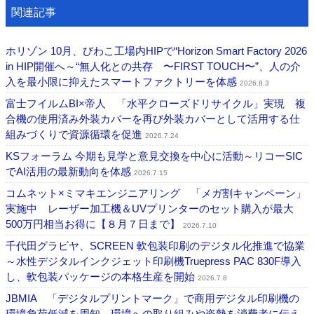
関連記事
ホリゾン 10月、びわこ工場内HIPで“Horizon Smart Factory 2026
in HIP開催へ～“無人化との共存 〜FIRST TOUCH〜”、人の介
入を最小限に抑えたスマートファクトリーを体感
2026.8.3
富士フイルムBI×帝人 「水平クローズドリサイクル」実現 複
合機の使用済み外装カバーを再び外装カバーとして活用する仕
組みづくりで資源循環を促進
2026.7.24
KSフォーラム 今期も見学と意見交換を中心に活動～リコーSIC
でAI活用の最新動向を体感
2026.7.15
コムネット×ミマキエンジニアリング 「メガ割キャンペーン」
実施中 レーザー加工機＆UVプリンターのセット購入が最大
500万円相当お得に【８月７日まで】
2026.7.10
千代田グラビヤ、SCREEN 軟包装印刷のデジタル化推進で協業
～水性デジタルインクジェット印刷機Truepress PAC 830F導入
し、軟包装パッケージの本格生産を開始
2026.7.8
JBMIA 「デジタルプリントマーク」で商用デジタル印刷機の
環境負荷低減を周知 環境への取り組みや姿勢を消費者に伝え