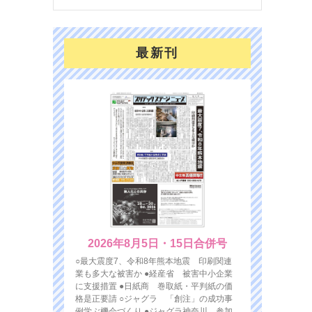
最新刊
2026年8月5日・15日合併号
○最大震度7、令和8年熊本地震 印刷関連
業も多大な被害か ●経産省 被害中小企業
に支援措置 ●日紙商 巻取紙・平判紙の価
格是正要請 ○ジャグラ 「創注」の成功事
例学ぶ機会づくり ●ジャグラ神奈川 参加