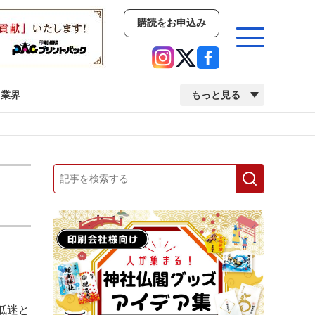
購読をお申込み
業界
もっと見る
新商品
イベント
市場・統計
人事・移転・異動・訃報
業界
市場・統計
人事・移転・異動・訃報
中古印刷機・製本機特集
2022 検査・校正特集
低迷と