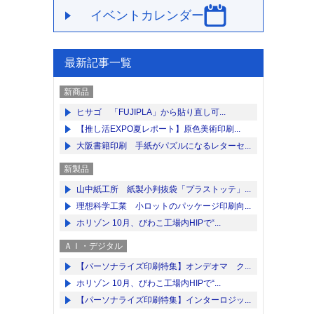
イベントカレンダー
最新記事一覧
新商品
ヒサゴ 「FUJIPLA」から貼り直し可...
【推し活EXPO夏レポート】原色美術印刷...
大阪書籍印刷 手紙がパズルになるレターセ...
新製品
山中紙工所 紙製小判抜袋「プラストッテ」...
理想科学工業 小ロットのパッケージ印刷向...
ホリゾン 10月、びわこ工場内HIPで“...
ＡＩ・デジタル
【パーソナライズ印刷特集】オンデオマ ク...
ホリゾン 10月、びわこ工場内HIPで“...
【パーソナライズ印刷特集】インターロジッ...