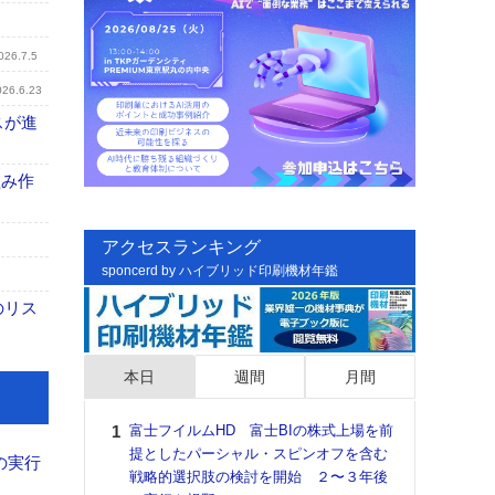
026.7.5
026.6.23
スが進
組み作
アクセスランキング
sponcerd by ハイブリッド印刷機材年鑑
のリス
本日
週間
月間
富士フイルムHD 富士BIの株式上場を前
日印
提としたパーシャル・スピンオフを含む
た個
の実行
戦略的選択肢の検討を開始 ２〜３年後
彰」