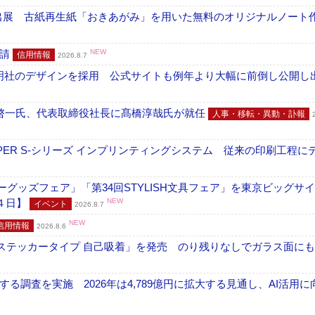
へ出展 古紙再生紙「おきあがみ」を用いた無料のオリジナルノート
申請
NEW
信用情報
2026.8.7
加藤文明社のデザインを採用 公式サイトも例年より大幅に前倒し公開し
啓一氏、代表取締役社長に髙橋淳哉氏が就任
人事・移転・異動・訃報
PER S-シリーズ インプリンティングシステム 従来の印刷工程に
グッズフェア」「第34回STYLISH文具フェア」を東京ビッグサ
４日】
NEW
イベント
2026.8.7
NEW
信用情報
2026.8.6
フ ステッカータイプ 自己吸着」を発売 のり残りなしでガラス面に
調査を実施 2026年は4,789億円に拡大する見通し、AI活用に