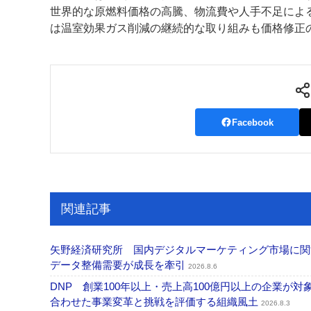
世界的な原燃料価格の高騰、物流費や人手不足によ
案内
は温室効果ガス削減の継続的な取り組みも価格修正
発刊案内
JFPI印刷用語集
印刷機材年鑑
運営
会社案内
購読・購入申し込み
サイトポリシ
Facebook
関連記事
矢野経済研究所 国内デジタルマーケティング市場に関する
データ整備需要が成長を牽引
2026.8.6
DNP 創業100年以上・売上高100億円以上の企業
合わせた事業変革と挑戦を評価する組織風土
2026.8.3