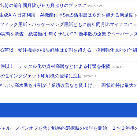
内出荷の前年同月比が９カ月ぶりのプラスに
2026.7.21
が生成AIを日常利用 AI機能付きSaaS活用層は８割を超える満足度
2
ラフィック用紙・パッケージング用紙ともに前年同月比マイナスに
2
化の実態を調査 紙書類は“無くせない”？ 過半数の企業でペーパーレ
る商談・受注機会の損失経験は８割を超える 採用強化以外の仕
300件以上 デジタル化や資材高騰などによる打撃を指摘
2026.6.3
 水性インクジェット印刷機の登場に注目
2026.6.1
30年ぶり高水準も４割が「業績改善なき賃上げ」 現状維持は最大
ーシャル・スピンオフを含む戦略的選択肢の検討を開始 ２〜３年後