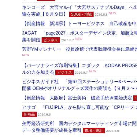
キンコーズ 大宮マルイ「大宮サステナブルDays」
験を実施【８月９日】
NEW
SDGs・地域
2026.8.8
【倒産情報 新潟県】トーヨービジネス 自己破産を
JAGAT 「page2027」ポスターデザイン決定、
集を開始
NEW
ビジネス
2026.8.7
芳野YMマシナリー 役員改選で代表取締役会長に島崎
NEW
【パーソナライズ印刷特集】コダック KODAK PROS
ルの力を加える
NEW
ビジネス
2026.8.7
ビジネスガイド社 「第67回ステーショナリー&ペーパー
開催 OEMやオリジナルグッズ製作の商談も【９月２〜
【倒産情報 大阪府】富士美術 破産手続き開始決定
ヒサゴ 「FUJIPLA」から貼り直し可能な「CPリー
新商品
2026.8.6
矢野経済研究所 国内デジタルマーケティング市場に関する
データ整備需要が成長を牽引
市場・統計
2026.8.6