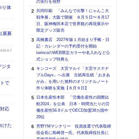
の実行を視野
る
作り体
共同印刷 「みんなで出撃！にゃんこ大
DNP
戦争展」大阪で開催 ８月５日〜８月17
上の
日、阪神梅田本店で世界観の再現展示や
意識
限定グッズ販売
時代
出展募
る組
高橋書店 2027年版１月始まり手帳・日
記・カレンダーの予約受付を開始
【パ
2026.8.7
torincoのWEB限定カラーや名入れなど公
量バ
式ショップ特典も
特殊
デジタ
キンコーズ 大宮マルイ「大宮サステナ
ホリゾ
ブルDays」へ出展 古紙再生紙「おきあ
で“Hor
がみ」を用いた無料のオリジナルノート
催へ～
イトで
作り体験を実施【８月９日】
TO
スマ
日本生産性本部 「労働生産性の国際比
較2024」を公表 日本・時間当たりの労
理想
も対応
働生産性56.8ドルでOECD加盟38カ国中
刷向
29位
ン 『
を７
向けた
芳野YMマシナリー 役員改選で代表取締
面の
役会長に島崎啓一氏、代表取締役社長に
対応