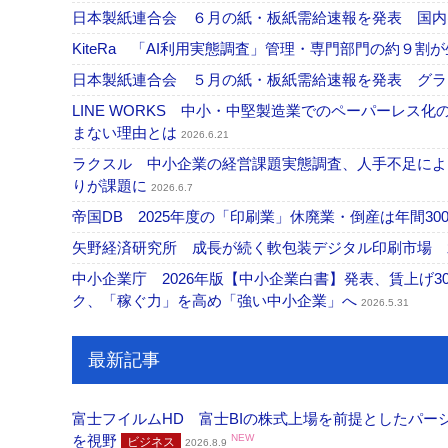
日本製紙連合会 ６月の紙・板紙需給速報を発表 国
KiteRa 「AI利用実態調査」管理・専門部門の約９割
日本製紙連合会 ５月の紙・板紙需給速報を発表 グ
LINE WORKS 中小・中堅製造業でのペーパーレス
まない理由とは
2026.6.21
ラクスル 中小企業の経営課題実態調査、人手不足によ
りが課題に
2026.6.7
帝国DB 2025年度の「印刷業」休廃業・倒産は年間
矢野経済研究所 成長が続く軟包装デジタル印刷市場
中小企業庁 2026年版【中小企業白書】発表、賃上げ
ク、「稼ぐ力」を高め「強い中小企業」へ
2026.5.31
最新記事
富士フイルムHD 富士BIの株式上場を前提としたパ
を視野
NEW
ビジネス
2026.8.9