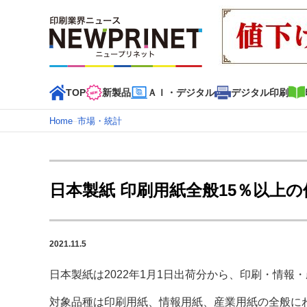
TOP
新製品
ＡＩ・デジタル
デジタル印刷
Home
–
市場・統計
インデックス
TOP
新着記事
特集記事
動画コンテンツ
日本製紙 印刷用紙全般15％以上
カテゴリー一覧
新商品
新製品
ＡＩ・デジタル
デジタル印刷
印刷
2021.11.5
特集記事カテゴリー一覧
日本製紙は2022年1月1日出荷分から、印刷・情報
2022 見える化・MIS特集
特集・デジタル印刷 アイデア
特集・デジタル印刷 ～ 新成長軌道を描く
対象品種は印刷用紙、情報用紙、産業用紙の全般に