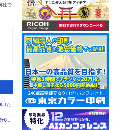
同社で
向けた
時代に