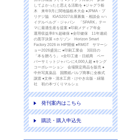
してよかったと思える活動を ●ジャグラ栃
木 来年9月に関地協栃木大会 ●JPMA・プ
リデジ協 IGAS2027出展募集・相談会 ○ハ
イデルベルグ・ジャパン 「SPARK」テー
マに最適生産を提案 ●印刷メディア年金
運用収益率8％超確保 ●全印健保 11年連続
の黒字決算 ○ホリゾン Horizon Smart
Factory 2026 in HIP開催 ●RMGT サマーシ
ョー2026盛況に ●印刷工業会 3回目の
「本を贈ろう」 ○全印工連・日紙商 ペー
パーサミットジャパンに4,000人超 ●キング
コーポレーション 会場限定商品を販売 ●
中外写真薬品 国際紙パルプ商事に全株式
譲渡 ●文伸・清水工房・けやき出版・緑陽
社 初の本づくりマルシェ
発刊案内はこちら
購読・購入申込先