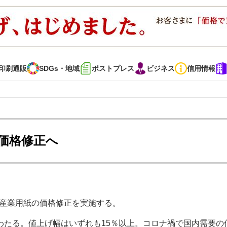
印刷通販
SDGs・地域
ポストプレス
ビジネス
信用情報
インタビュー
コレクション
の価格修正へ
通販
SDGs・地域
ポストプレス
ビジネス
イベント
信用情報
・産業用紙の価格修正を実施する。
で勝負！ ～多様なビジネス・多彩な商材～
JAPAN PACK 2023 特集
わたる。値上げ幅はいずれも15％以上。コロナ禍で国内需要の