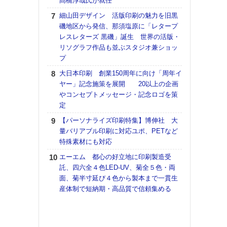
髙橋淳哉氏が就任
【K
細山田デザイン 活版印刷の魅力を旧黒
道の
磯地区から発信、那須塩原に「レタープ
える
レスレターズ 黒磯」誕生 世界の活版・
の印刷
リソグラフ作品も並ぶスタジオ兼ショッ
CE
プ
富士
大日本印刷 創業150周年に向け「周年イ
地・
ヤー」記念施策を展開 20以上の企画
付表
やコンセプトメッセージ・記念ロゴを策
定
【ペ
ト】
【パーソナライズ印刷特集】博伸社 大
アで
量バリアブル印刷に対応ユポ、PETなど
特殊素材にも対応
KO
体製
エーエム 都心の好立地に印刷製造受
託、四六全４色LED-UV、菊全５色・両
【イ
面、菊半寸延び４色から製本まで一貫生
けや
産体制で短納期・高品質で信頼集める
「本
地域