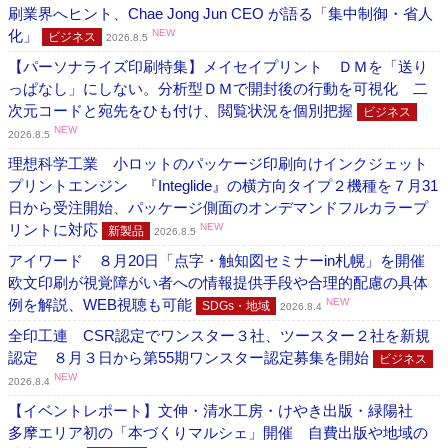
刷業界へヒント、Chae Jong Jun CEO が語る「集中制御・省人
化」
NEW
ビジネス
2026.8.5
【パーソナライズ印刷特集】メイセイプリント ＤＭを「送り
っぱなし」にしない。分析型ＤＭで開封後の行動を可視化 二
次元コードと宛先をひも付け、閲覧状況を個別把握
ビジネス
NEW
2026.8.5
理想科学工業 小ロットのパッケージ印刷向けインクジェット
プリントエンジン 『Integlide』の横方向タイプ２機種を７月31
日から受注開始、パッケージ側面のオンデマンドフルカラープ
リントに対応
NEW
新製品
2026.8.5
アイワード ８月20日「点字・触知図セミナーin札幌」を開催
欧文印刷が視覚障がい者への情報提供手段や合理的配慮の具体
例を解説、WEB視聴も可能
NEW
SDGs・地域
2026.8.4
全印工連 CSR認定でワンスター３社、ツースター２社を新規
認定 ８月３日から第55期ワンスター認定募集を開始
ビジネス
NEW
2026.8.4
【イベントレポート】文伸・清水工房・けやき出版・緑陽社
多摩エリア初の「本づくりマルシェ」開催 自費出版や地域の