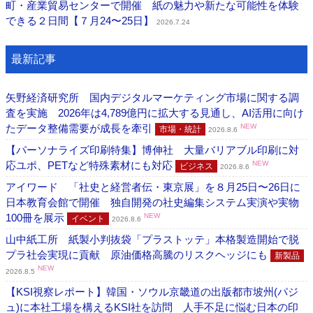
町・産業貿易センターで開催 紙の魅力や新たな可能性を体験
できる２日間【７月24〜25日】
2026.7.24
最新記事
矢野経済研究所 国内デジタルマーケティング市場に関する調
査を実施 2026年は4,789億円に拡大する見通し、AI活用に向け
たデータ整備需要が成長を牽引
NEW
市場・統計
2026.8.6
【パーソナライズ印刷特集】博伸社 大量バリアブル印刷に対
応ユポ、PETなど特殊素材にも対応
NEW
ビジネス
2026.8.6
アイワード 「社史と経営者伝・東京展」を８月25日〜26日に
日本教育会館で開催 独自開発の社史編集システム実演や実物
100冊を展示
NEW
イベント
2026.8.6
山中紙工所 紙製小判抜袋「プラストッテ」本格製造開始で脱
プラ社会実現に貢献 原油価格高騰のリスクヘッジにも
新製品
NEW
2026.8.5
【KSI視察レポート】韓国・ソウル京畿道の出版都市坡州(パジ
ュ)に本社工場を構えるKSI社を訪問 人手不足に悩む日本の印