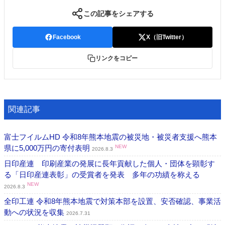
この記事をシェアする
Facebook
X（旧Twitter）
リンクをコピー
関連記事
富士フイルムHD 令和8年熊本地震の被災地・被災者支援へ熊本
県に5,000万円の寄付表明
NEW
2026.8.3
日印産連 印刷産業の発展に長年貢献した個人・団体を顕彰す
る「日印産連表彰」の受賞者を発表 多年の功績を称える
NEW
2026.8.3
全印工連 令和8年熊本地震で対策本部を設置、安否確認、事業活
動への状況を収集
2026.7.31