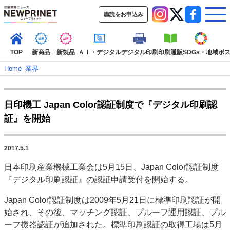
購読をお申込み
TOP
新商品
新製品
ＡＩ・デジタル
デジタル印刷
印刷通販
SDGs・地域
ポ
Home
–
業界
インデックス
日印機工 Japan Color認証制度で『デジタル印刷認
TOP
新着記事
特集記事
動画コンテンツ
証』を開始
インタビュー
コレクション
カテゴリー一覧
2017.5.1
新商品
新製品
ＡＩ・デジタル
デジタル印刷
印刷通販
日本印刷産業機械工業会は5月15日、Japan Color認証制度
SDGs・地域
ポストプレス
ビジネス
イベント
信用情報
業界
『デジタル印刷認証』の認証申請受付を開始する。
市場・統計
人事・移転・異動・訃報
Japan Color認証制度は2009年5月21日に標準印刷認証が開
特集記事カテゴリー一覧
始され、その後、マッチング認証、プルーフ運用認証、プル
ーフ機器認証が追加された。標準印刷認証の取得工場は5月
2022 見える化・MIS特集