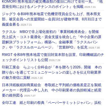
KOMORI 熊本地震の被災機器類の復旧に向けて全社一丸、『地
震発生時におけるメンテナンスのポイント』を掲載
2026.7.31
ジャグラ 令和8年熊本地震で危機管理員会立ち上げ、熊本県支
部、被災会員への支援開始～会員1社が建物半壊、8月31日まで
義援金募る
2026.7.31
ラクスル MBOで非上場化後初の「事業戦略発表会」を開催
売上拡大・コスト最適化・資金支援を統合した「中小企業の課
題解決プラットフォーム」構築へ、金融事業「ラクスルバン
ク」や「ラクスルホームページ」「営業BPO」を拡充
2026.7.30
RMGT 令和8年熊本地震で復旧対策本部を設置、印刷機確認のチ
ェックポイントリストも公開
2026.7.29
印刷工業会 らぶっく分科会が「本を贈ろう2026」開催 本の
贈り合いを通じてコミュニケーションの楽しさを伝え印刷業界
の魅力発信に貢献
2026.7.28
日本洋紙板紙卸商業組合 巻取紙と平判紙の価格差是正を製紙
メーカー・代理店へ申し入れ 中小印刷業者の負担軽減と紙需
要の維持図る
2026.7.27
全印工連 紙と印刷の祭典「ペーパーサミットジャパン」浜松