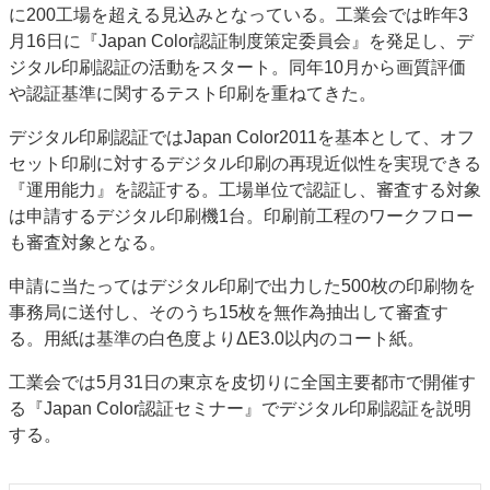
に200工場を超える見込みとなっている。工業会では昨年3
特集・デジタル印刷 アイデアで勝負！ ～多様なビジネス・多彩な商材～
月16日に『Japan Color認証制度策定委員会』を発足し、デ
JAPAN PACK 2023 特集
中古印刷機・製本機特集
2022 検査・校正特集
ジタル印刷認証の活動をスタート。同年10月から画質評価
特集・デジタル印刷 ～ 新成長軌道を描く
や認証基準に関するテスト印刷を重ねてきた。
案内
デジタル印刷認証ではJapan Color2011を基本として、オフ
セット印刷に対するデジタル印刷の再現近似性を実現できる
発刊案内
JFPI印刷用語集
印刷機材年鑑
『運用能力』を認証する。工場単位で認証し、審査する対象
運営
は申請するデジタル印刷機1台。印刷前工程のワークフロー
会社案内
購読・購入申し込み
サイトポリシー
も審査対象となる。
お問い合わせ
申請に当たってはデジタル印刷で出力した500枚の印刷物を
事務局に送付し、そのうち15枚を無作為抽出して審査す
る。用紙は基準の白色度よりΔE3.0以内のコート紙。
工業会では5月31日の東京を皮切りに全国主要都市で開催す
る『Japan Color認証セミナー』でデジタル印刷認証を説明
する。