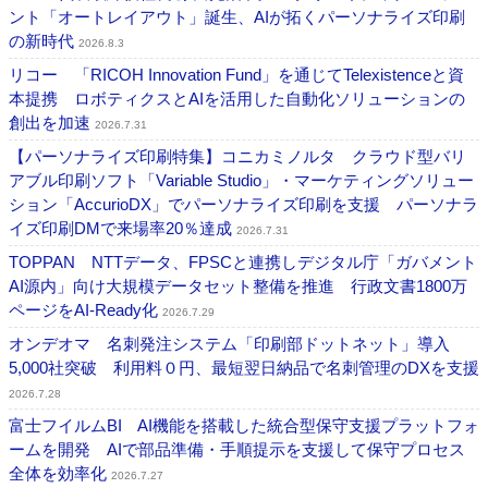
ント「オートレイアウト」誕生、AIが拓くパーソナライズ印刷
の新時代
2026.8.3
リコー 「RICOH Innovation Fund」を通じてTelexistenceと資
本提携 ロボティクスとAIを活用した自動化ソリューションの
創出を加速
2026.7.31
【パーソナライズ印刷特集】コニカミノルタ クラウド型バリ
アブル印刷ソフト「Variable Studio」・マーケティングソリュー
ション「AccurioDX」でパーソナライズ印刷を支援 パーソナラ
イズ印刷DMで来場率20％達成
2026.7.31
TOPPAN NTTデータ、FPSCと連携しデジタル庁「ガバメント
AI源内」向け大規模データセット整備を推進 行政文書1800万
ページをAI-Ready化
2026.7.29
オンデオマ 名刺発注システム「印刷部ドットネット」導入
5,000社突破 利用料０円、最短翌日納品で名刺管理のDXを支援
2026.7.28
富士フイルムBI AI機能を搭載した統合型保守支援プラットフォ
ームを開発 AIで部品準備・手順提示を支援して保守プロセス
全体を効率化
2026.7.27