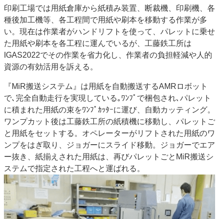
印刷工場では用紙倉庫から紙積み装置、断裁機、印刷機、各
JAPAN PACK 2023 特集
中古印刷機・製本機特集
種後加工機等、各工程間で用紙や刷本を移動する作業が多
2022 見える化・MIS特集
2022 検査・校正特集
い。現在は作業者がハンドリフトを使って、パレットに乗せ
特集・デジタル印刷 ～ 新成長軌道を描く
た用紙や刷本を各工程に運んでいるが、工藤鉄工所は
IGAS2022でその作業を省力化し、作業者の負担軽減や人的
案内
資源の有効活用を訴える。
発刊案内
JFPI印刷用語集
印刷機材年鑑
『MiR搬送システム』は用紙を自動搬送するAMRロボット
運営
で､完全自動走行を実現している｡ﾜﾝﾌﾟで梱包され､パレット
会社案内
購読・購入申し込み
サイトポリシー
に積まれた用紙の束をﾜﾝﾌﾟｶｯﾀｰに運び、自動カッティング。
お問い合わせ
ワンプカット後は工藤鉄工所の紙積機に移動し、パレットご
と用紙をセットする。オペレーターがリフトされた用紙のワ
ンプをはぎ取り、ジョガーにスライド移動。ジョガーでエア
ー抜き、紙揃えされた用紙は、再びパレットごとMiR搬送シ
ステムで指定された工程へと運ばれる。