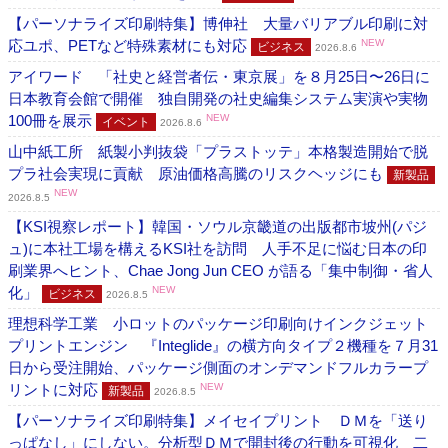
【パーソナライズ印刷特集】博伸社 大量バリアブル印刷に対
応ユポ、PETなど特殊素材にも対応
NEW
ビジネス
2026.8.6
アイワード 「社史と経営者伝・東京展」を８月25日〜26日に
日本教育会館で開催 独自開発の社史編集システム実演や実物
100冊を展示
NEW
イベント
2026.8.6
山中紙工所 紙製小判抜袋「プラストッテ」本格製造開始で脱
プラ社会実現に貢献 原油価格高騰のリスクヘッジにも
新製品
NEW
2026.8.5
【KSI視察レポート】韓国・ソウル京畿道の出版都市坡州(パジ
ュ)に本社工場を構えるKSI社を訪問 人手不足に悩む日本の印
刷業界へヒント、Chae Jong Jun CEO が語る「集中制御・省人
化」
NEW
ビジネス
2026.8.5
理想科学工業 小ロットのパッケージ印刷向けインクジェット
プリントエンジン 『Integlide』の横方向タイプ２機種を７月31
日から受注開始、パッケージ側面のオンデマンドフルカラープ
リントに対応
NEW
新製品
2026.8.5
【パーソナライズ印刷特集】メイセイプリント ＤＭを「送り
っぱなし」にしない。分析型ＤＭで開封後の行動を可視化 二