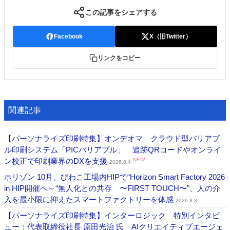
この記事をシェアする
Facebook
X（旧Twitter）
リンクをコピー
関連記事
【パーソナライズ印刷特集】オンデオマ クラウド型バリアブ
ル印刷システム「PICバリアブル」 追跡QRコードやオンライ
ン校正で印刷業界のDXを支援
NEW
2026.8.4
ホリゾン 10月、びわこ工場内HIPで“Horizon Smart Factory 2026
in HIP開催へ～“無人化との共存 〜FIRST TOUCH〜”、人の介
入を最小限に抑えたスマートファクトリーを体感
2026.8.3
【パーソナライズ印刷特集】インターロジック 特別インタビ
ュー：代表取締役社長 原田光治 氏 AIクリエイティブエージェ