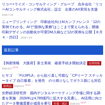
リコー×ライズ・コンサルティング・グループ 合弁会社「リコ
ーAIコンサルティング株式会社」設立 企業のAX実現を支援
2026.7.24
ニュープリンティング 印刷会社向けAIカンファレンス「12の
実例でわかる。AIで“面倒な業務”はここまで変えられる」開催
印刷デザインの自動化や可変DM入稿など12の実例を公開【８月
４・25日】
2026.7.23
最新記事
【倒産情報 大阪府】富士美術 破産手続き開始決定
信用情報
NEW
2026.8.6
ヒサゴ 「FUJIPLA」から貼り直し可能な「CPリーフ ステッカ
ータイプ 自己吸着」を発売 のり残りなしでガラス面にも対応
NEW
新商品
2026.8.6
矢野経済研究所 国内デジタルマーケティング市場に関する調
査を実施 2026年は4,789億円に拡大する見通し、AI活用に向け
たデータ整備需要が成長を牽引
NEW
市場・統計
2026.8.6