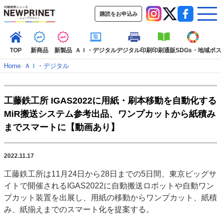
購読をお申込み
TOP
新商品
新製品
ＡＩ・デジタル
デジタル印刷
印刷通販
SDGs・地域
ポ
Home
–
ＡＩ・デジタル
インデックス
工藤鉄工所 IGAS2022に用紙・刷本移動を自動化する
TOP
新着記事
特集記事
動画コンテンツ
MiR搬送システム参考出品、ワンプカットから紙積み
インタビュー
コレクション
までスマートに【動画あり】
カテゴリー一覧
新商品
新製品
ＡＩ・デジタル
デジタル印刷
印刷通販
2022.11.17
SDGs・地域
ポストプレス
ビジネス
イベント
信用情報
業界
工藤鉄工所は11月24日から28日までの5日間、東京ビッグサ
市場・統計
人事・移転・異動・訃報
イトで開催されるIGAS2022に自動搬送ロボットや自動ワン
プカット装置を出展し、用紙の移動からワンプカット、紙積
特集記事カテゴリー一覧
み、紙揃えまでのスマート化を提案する。
特集・デジタル印刷 アイデアで勝負！ ～多様なビジネス・多彩な商材～