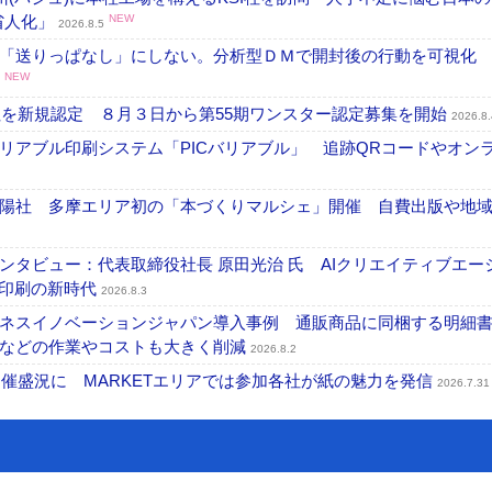
・省人化」
NEW
2026.8.5
「送りっぱなし」にしない。分析型ＤＭで開封後の行動を可視化
NEW
社を新規認定 ８月３日から第55期ワンスター認定募集を開始
2026.8.
リアブル印刷システム「PICバリアブル」 追跡QRコードやオン
陽社 多摩エリア初の「本づくりマルシェ」開催 自費出版や地
タビュー：代表取締役社長 原田光治 氏 AIクリエイティブエー
ズ印刷の新時代
2026.8.3
ネスイノベーションジャパン導入事例 通販商品に同梱する明細
成などの作業やコストも大きく削減
2026.8.2
開催盛況に MARKETエリアでは参加各社が紙の魅力を発信
2026.7.31