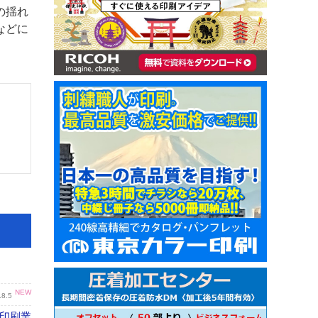
の揺れ
などに
NEW
.8.5
の印刷業