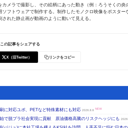
をカメラで撮影し、その絵柄にあった動き（例：ろうそくの炎
用ソフトウェアで制作する。制作したモノクロ映像をポスター
刷された静止画が動画のように動いて見える。
この記事をシェアする
ー
お問い合わせ
X（旧Twitter）
リンクをコピー
刷に対応ユポ、PETなど特殊素材にも対応
NEW
2026.8.6
開始で脱プラ社会実現に貢献 原油価格高騰のリスクヘッジにも
2026
州(パジュ)に本社工場を構えるKSI社を訪問 人手不足に悩む日本