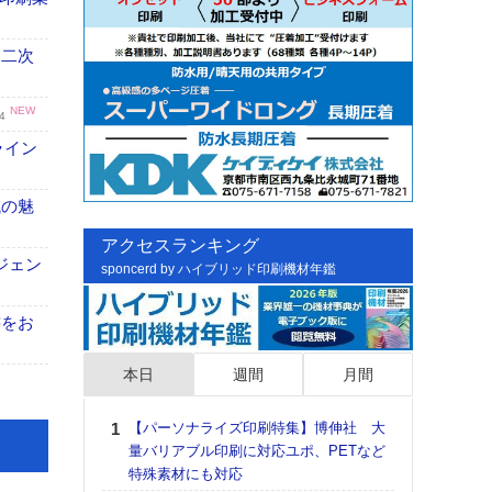
 二次
NEW
4
ライン
域の魅
アクセスランキング
ジェン
sponcerd by ハイブリッド印刷機材年鑑
書をお
本日
週間
月間
【パーソナライズ印刷特集】博伸社 大
日印
量バリアブル印刷に対応ユポ、PETなど
た個
特殊素材にも対応
彰」