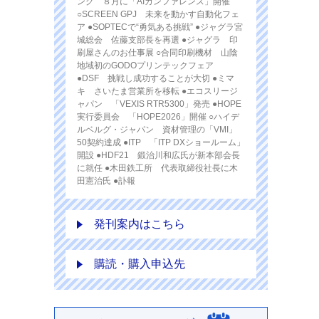
ング ８月に「AIカンファレンス」開催
○SCREEN GPJ 未来を動かす自動化フェ
ア ●SOPTECで“勇気ある挑戦” ●ジャグラ宮
城総会 佐藤支部長を再選 ●ジャグラ 印
刷屋さんのお仕事展 ○合同印刷機材 山陰
地域初のGODOプリンテックフェア
●DSF 挑戦し成功することが大切 ●ミマ
キ さいたま営業所を移転 ●エコスリージ
ャパン 「VEXIS RTR5300」発売 ●HOPE
実行委員会 「HOPE2026」開催 ○ハイデ
ルベルグ・ジャパン 資材管理の「VMI」
50契約達成 ●ITP 「ITP DXショールーム」
開設 ●HDF21 鍛治川和広氏が新本部会長
に就任 ●木田鉄工所 代表取締役社長に木
田憲治氏 ●訃報
発刊案内はこちら
購読・購入申込先