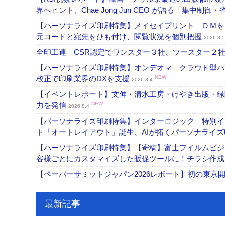
界へヒント、Chae Jong Jun CEO が語る「集中制御
【パーソナライズ印刷特集】メイセイプリント ＤＭを
元コードと宛先をひも付け、閲覧状況を個別把握
2026.8.5
全印工連 CSR認定でワンスター３社、ツースター２
【パーソナライズ印刷特集】オンデオマ クラウド型バ
校正で印刷業界のDXを支援
NEW
2026.8.4
【イベントレポート】文伸・清水工房・けやき出版・緑
力を発信
NEW
2026.8.4
【パーソナライズ印刷特集】インターロジック 特別イン
ト「オートレイアウト」誕生、AIが拓くパーソナライ
【パーソナライズ印刷特集】【寄稿】富士フイルムビジ
客様ごとにカスタマイズした販促ツールに！チラシ作
【ペーパーサミットジャパン2026レポート】初の東京
最新記事