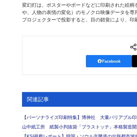
変幻灯は、ポスターやボードなどに印刷された絵柄
案内
や、人物の表情の変化）のモノクロ映像データを専
プロジェクターで投影すると、目の錯覚により、印
発刊案内
JFPI印刷用語集
印刷機材年鑑
運営
会社案内
購読・購入申し込み
サイトポリシ
Facebook
関連記事
【パーソナライズ印刷特集】博伸社 大量バリアブル印
山中紙工所 紙製小判抜袋「プラストッテ」本格製造
【KSI視察レポート】韓国・ソウル京畿道の出版都市坡