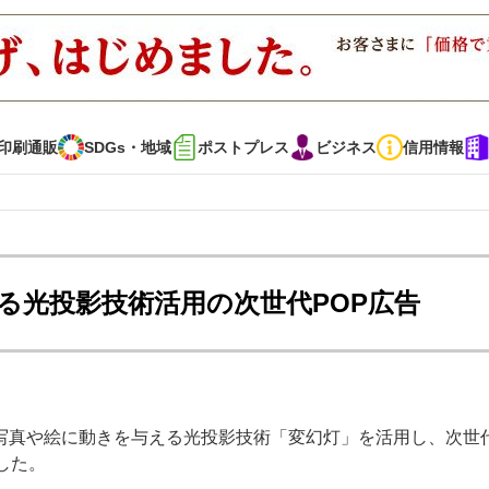
印刷通販
SDGs・地域
ポストプレス
ビジネス
信用情報
インタビュー
コレクション
る光投影技術活用の次世代POP広告
通販
SDGs・地域
ポストプレス
ビジネス
イベント
信用情報
写真や絵に動きを与える光投影技術「変幻灯」を活用し、次世代
で勝負！ ～多様なビジネス・多彩な商材～
JAPAN PACK 2023 特集
した。