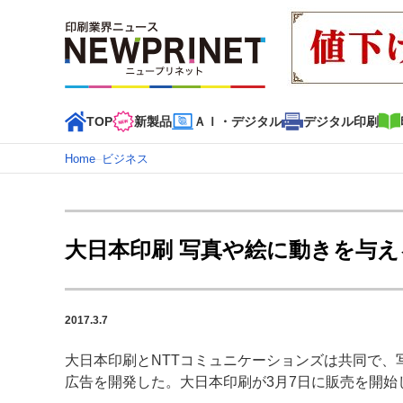
TOP
新製品
ＡＩ・デジタル
デジタル印刷
Home
–
ビジネス
インデックス
TOP
新着記事
特集記事
動画コンテンツ
大日本印刷 写真や絵に動きを与え
カテゴリー一覧
新商品
新製品
ＡＩ・デジタル
デジタル印刷
印刷
2017.3.7
特集記事カテゴリー一覧
大日本印刷とNTTコミュニケーションズは共同で、
2022 見える化・MIS特集
特集・デジタル印刷 アイデア
広告を開発した。大日本印刷が3月7日に販売を開始
特集・デジタル印刷 ～ 新成長軌道を描く