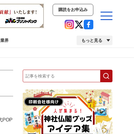
購読をお申込み
業界
もっと見る
新商品
イベント
市場・統計
人事・移転・異動・訃報
業界
市場・統計
人事・移転・異動・訃報
POP
中古印刷機・製本機特集
2022 検査・校正特集