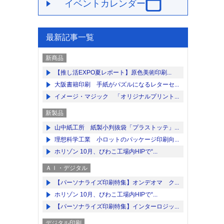
イベントカレンダー
最新記事一覧
新商品
【推し活EXPO夏レポート】原色美術印刷...
大阪書籍印刷 手紙がパズルになるレターセ...
イメージ・マジック 「オリジナルプリント...
新製品
山中紙工所 紙製小判抜袋「プラストッテ」...
理想科学工業 小ロットのパッケージ印刷向...
ホリゾン 10月、びわこ工場内HIPで“...
ＡＩ・デジタル
【パーソナライズ印刷特集】オンデオマ ク...
ホリゾン 10月、びわこ工場内HIPで“...
【パーソナライズ印刷特集】インターロジッ...
デジタル印刷