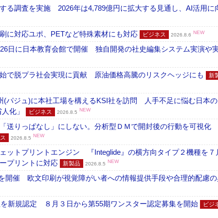
調査を実施 2026年は4,789億円に拡大する見通し、AI活用に
刷に対応ユポ、PETなど特殊素材にも対応
NEW
ビジネス
2026.8.6
26日に日本教育会館で開催 独自開発の社史編集システム実演や実物
開始で脱プラ社会実現に貢献 原油価格高騰のリスクヘッジにも
新
州(パジュ)に本社工場を構えるKSI社を訪問 人手不足に悩む日本
・省人化」
NEW
ビジネス
2026.8.5
「送りっぱなし」にしない。分析型ＤＭで開封後の行動を可視化
NEW
ス
2026.8.5
トプリントエンジン 『Integlide』の横方向タイプ２機種を７
ラープリントに対応
NEW
新製品
2026.8.5
」を開催 欧文印刷が視覚障がい者への情報提供手段や合理的配慮の
社を新規認定 ８月３日から第55期ワンスター認定募集を開始
ビジ