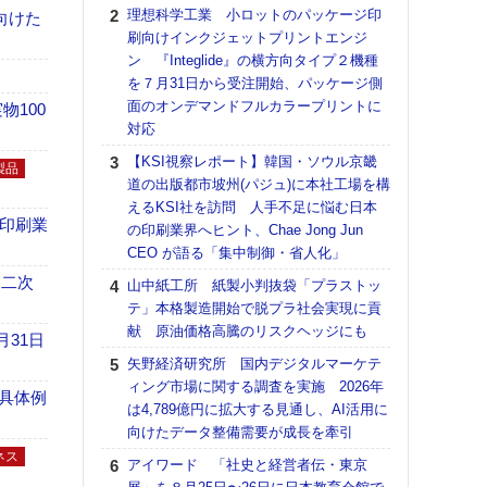
る
理想科学工業 小ロットのパッケージ印
向けた
刷向けインクジェットプリントエンジ
DNP
ン 『Integlide』の横方向タイプ２機種
上の
を７月31日から受注開始、パッケージ側
意識
面のオンデマンドフルカラープリントに
時代
100
対応
る組
【KSI視察レポート】韓国・ソウル京畿
KO
製品
道の出版都市坡州(パジュ)に本社工場を構
体製
えるKSI社を訪問 人手不足に悩む日本
【パ
の印刷業
の印刷業界へヒント、Chae Jong Jun
ルタ
CEO が語る「集中制御・省人化」
「Va
 二次
山中紙工所 紙製小判抜袋「プラストッ
リュー
テ」本格製造開始で脱プラ社会実現に貢
ライ
献 原油価格高騰のリスクヘッジにも
DM
月31日
矢野経済研究所 国内デジタルマーケテ
【ペ
ィング市場に関する調査を実施 2026年
ト】
具体例
は4,789億円に拡大する見通し、AI活用に
アで
向けたデータ整備需要が成長を牽引
ホリゾ
ネス
アイワード 「社史と経営者伝・東京
で“Hor