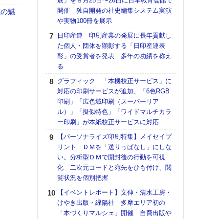
展」を８月25日〜26日に日本教育会館で
催へ～
開催 独自開発の社史編集システム実演
TO
域の魅
や実物100冊を展示
スマ
日印産連 印刷産業の発展に長年貢献し
【パ
た個人・団体を顕彰する「日印産連表
量バ
彰」の受賞者を発表 多年の功績を称え
特殊
る
ラク
グラフィック 「本機校正サービス」に
戦略
対応の印刷サービスが追加、「6色RGB
最適
印刷」「広色域印刷（スーパーリア
の課
ル）」「擬似特色」「ワイドマルチカラ
金融
ー印刷」が本紙校正サービスに対応
ルホ
【パーソナライズ印刷特集】メイセイプ
【K
リント ＤＭを「送りっぱなし」にしな
道の
い。分析型ＤＭで開封後の行動を可視
える
化 二次元コードと宛先をひも付け、閲
の印刷
覧状況を個別把握
CE
【イベントレポート】文伸・清水工房・
【イ
けやき出版・緑陽社 多摩エリア初の
会長
「本づくりマルシェ」開催 自費出版や
ンカ