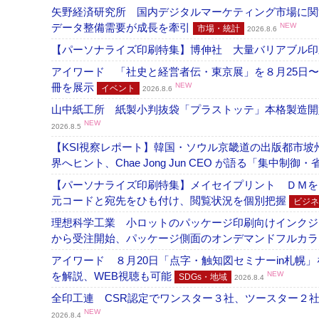
矢野経済研究所 国内デジタルマーケティング市場に関する
データ整備需要が成長を牽引
NEW
市場・統計
2026.8.6
【パーソナライズ印刷特集】博伸社 大量バリアブル印
アイワード 「社史と経営者伝・東京展」を８月25日〜
冊を展示
NEW
イベント
2026.8.6
山中紙工所 紙製小判抜袋「プラストッテ」本格製造
NEW
2026.8.5
【KSI視察レポート】韓国・ソウル京畿道の出版都市坡
界へヒント、Chae Jong Jun CEO が語る「集中制御
【パーソナライズ印刷特集】メイセイプリント ＤＭを
元コードと宛先をひも付け、閲覧状況を個別把握
ビジネ
理想科学工業 小ロットのパッケージ印刷向けインクジェッ
から受注開始、パッケージ側面のオンデマンドフルカ
アイワード ８月20日「点字・触知図セミナーin札幌
を解説、WEB視聴も可能
NEW
SDGs・地域
2026.8.4
全印工連 CSR認定でワンスター３社、ツースター２
NEW
2026.8.4