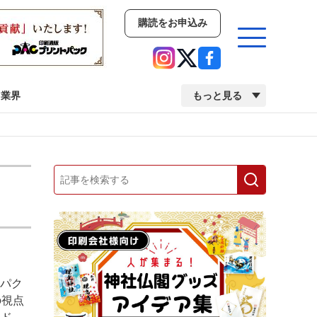
購読をお申込み
業界
もっと見る
新商品
イベント
市場・統計
人事・移転・異動・訃報
業界
市場・統計
人事・移転・異動・訃報
ンパク
中古印刷機・製本機特集
2022 検査・校正特集
の視点