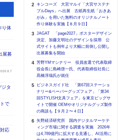
る
キンコーズ 大宮マルイ「大宮サステナ
ブルDays」へ出展 古紙再生紙「おきあ
DNP
がみ」を用いた無料のオリジナルノート
上の
作り体験を実施【８月９日】
意識
作り体
時代
JAGAT 「page2027」ポスターデザイン
る組
決定、加藤文明社のデザインを採用 公
式サイトも例年より大幅に前倒し公開し
【パ
出展募集を開始
量バ
出展募
特殊
芳野YMマシナリー 役員改選で代表取締
役会長に島崎啓一氏、代表取締役社長に
ホリゾ
2026.8.7
髙橋淳哉氏が就任
で“Hor
催へ～
ビジネスガイド社 「第67回ステーショ
デジタ
TO
ナリー&ペーパーグッズフェア」「第34
スマ
回STYLISH文具フェア」を東京ビッグサ
イトで
イトで開催 OEMやオリジナルグッズ製作
理想
の商談も【９月２〜４日】
刷向
ン 『
矢野経済研究所 国内デジタルマーケテ
を７
ィング市場に関する調査を実施 2026年
も対応
面の
は4,789億円に拡大する見通し、AI活用に
対応