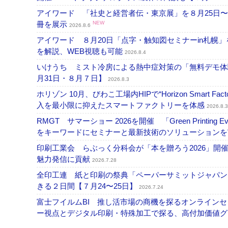
アイワード 「社史と経営者伝・東京展」を８月25日〜
冊を展示
NEW
2026.8.6
アイワード ８月20日「点字・触知図セミナーin札幌
を解説、WEB視聴も可能
2026.8.4
いけうち ミスト冷房による熱中症対策の「無料デモ体
月31日・８月７日】
2026.8.3
ホリゾン 10月、びわこ工場内HIPで“Horizon Smart Fa
入を最小限に抑えたスマートファクトリーを体感
2026.8.3
RMGT サマーショー 2026を開催 「Green Printi
をキーワードにセミナーと最新技術のソリューション
印刷工業会 らぶっく分科会が「本を贈ろう2026」
魅力発信に貢献
2026.7.28
全印工連 紙と印刷の祭典「ペーパーサミットジャパン
きる２日間【７月24〜25日】
2026.7.24
富士フイルムBI 推し活市場の商機を探るオンライン
ー視点とデジタル印刷・特殊加工で探る、高付加価値