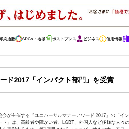
印刷通販
SDGs・地域
ポストプレス
ビジネス
信用情報
インタビュー
コレクション
ード2017「インパクト部門」を受賞
通販
SDGs・地域
ポストプレス
ビジネス
イベント
信用情報
会が主催する『ユニバーサルマナーアワード 2017』の「イ
で勝負！ ～多様なビジネス・多彩な商材～
JAPAN PACK 2023 特集
ド」は、高齢者や障がい者、LGBT、外国人など多様な人々