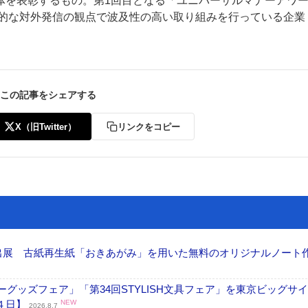
体を表彰するもの。第1回目となる「ユニバーサルマナーアワ
極的な対外発信の観点で波及性の高い取り組みを行っている企業
この記事をシェアする
ー
お問い合わせ
X（旧Twitter）
リンクをコピー
へ出展 古紙再生紙「おきあがみ」を用いた無料のオリジナルノート
グッズフェア」「第34回STYLISH文具フェア」を東京ビッグサ
４日】
NEW
2026.8.7