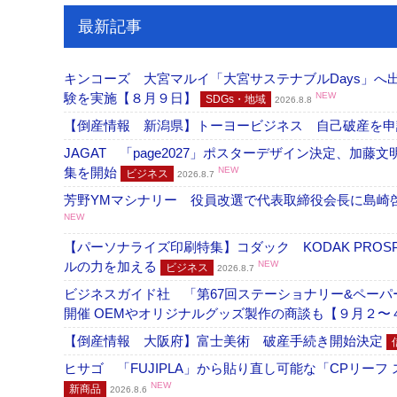
最新記事
キンコーズ 大宮マルイ「大宮サステナブルDays」
験を実施【８月９日】
NEW
SDGs・地域
2026.8.8
【倒産情報 新潟県】トーヨービジネス 自己破産を
JAGAT 「page2027」ポスターデザイン決定、
集を開始
NEW
ビジネス
2026.8.7
芳野YMマシナリー 役員改選で代表取締役会長に島崎
NEW
【パーソナライズ印刷特集】コダック KODAK PROS
ルの力を加える
NEW
ビジネス
2026.8.7
ビジネスガイド社 「第67回ステーショナリー&ペーパー
開催 OEMやオリジナルグッズ製作の商談も【９月２〜
【倒産情報 大阪府】富士美術 破産手続き開始決定
ヒサゴ 「FUJIPLA」から貼り直し可能な「CPリー
NEW
新商品
2026.8.6