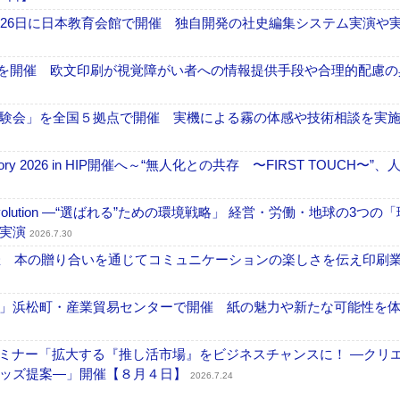
26日に日本教育会館で開催 独自開発の社史編集システム実演や実物
」を開催 欧文印刷が視覚障がい者への情報提供手段や合理的配慮の
験会」を全国５拠点で開催 実機による霧の体感や技術相談を実
ctory 2026 in HIP開催へ～“無人化との共存 〜FIRST TOUCH〜”
ng Evolution ―“選ばれる”ための環境戦略」 経営・労働・地球の3つの
を実演
2026.7.30
開催 本の贈り合いを通じてコミュニケーションの楽しさを伝え印刷
」浜松町・産業貿易センターで開催 紙の魅力や新たな可能性を
セミナー「拡大する『推し活市場』をビジネスチャンスに！ ―クリ
グッズ提案―」開催【８月４日】
2026.7.24