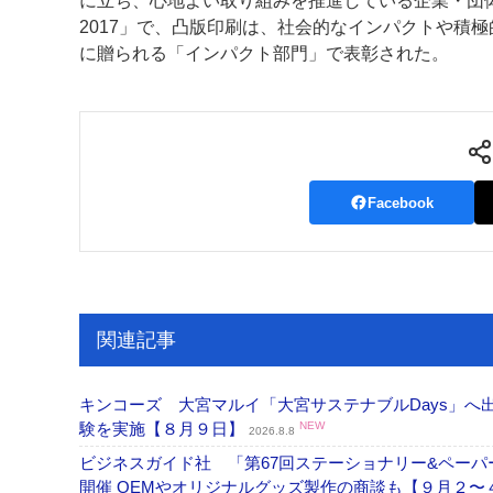
に立ち、心地よい取り組みを推進している企業・団
2017」で、凸版印刷は、社会的なインパクトや積
案内
に贈られる「インパクト部門」で表彰された。
発刊案内
JFPI印刷用語集
印刷機材年鑑
運営
会社案内
購読・購入申し込み
サイトポリシ
Facebook
関連記事
キンコーズ 大宮マルイ「大宮サステナブルDays」
験を実施【８月９日】
NEW
2026.8.8
ビジネスガイド社 「第67回ステーショナリー&ペーパー
開催 OEMやオリジナルグッズ製作の商談も【９月２〜