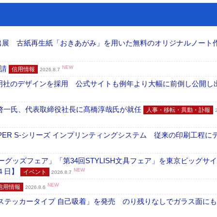
へ出展 古紙再生紙「おきあがみ」を用いた無料のオリジナルノート
申請
NEW
信用情報
2026.8.7
加藤文明社のデザインを採用 公式サイトも例年より大幅に前倒し公開し
啓一氏、代表取締役社長に髙橋淳哉氏が就任
人事・移転・異動・訃報
PER S-シリーズ インプリンティングシステム 従来の印刷工程に
グッズフェア」「第34回STYLISH文具フェア」を東京ビッグサ
４日】
NEW
イベント
2026.8.7
NEW
信用情報
2026.8.6
フ ステッカータイプ 自己吸着」を発売 のり残りなしでガラス面に