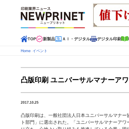
TOP
新製品
ＡＩ・デジタル
デジタル印刷
Home
–
イベント
インデックス
TOP
新着記事
特集記事
動画コンテンツ
凸版印刷 ユニバーサルマナーアワ
カテゴリー一覧
新商品
新製品
ＡＩ・デジタル
デジタル印刷
印刷
2017.10.25
特集記事カテゴリー一覧
凸版印刷は、一般社団法人日本ユニバーサルマナー協
2022 見える化・MIS特集
特集・デジタル印刷 アイデア
ト部門」に選出された。「ユニバーサルマナーアワー
特集・デジタル印刷 ～ 新成長軌道を描く