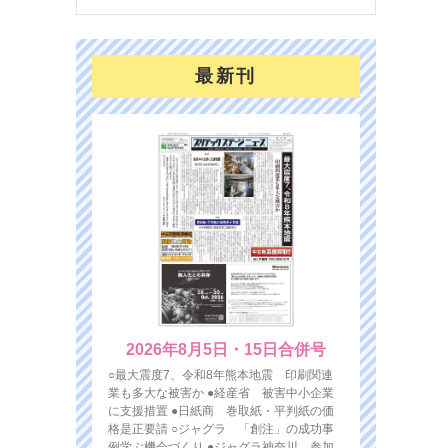
最新刊
2026年8月5日・15日合併号
○最大震度7、令和8年熊本地震 印刷関連
業も多大な被害か ●経産省 被害中小企業
に支援措置 ●日紙商 巻取紙・平判紙の価
格是正要請 ○ジャグラ 「創注」の成功事
例学ぶ機会づくり ●ジャグラ神奈川 参加