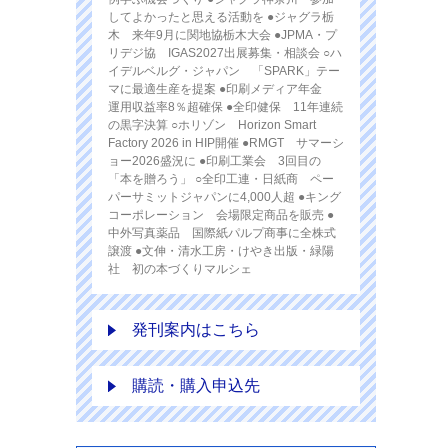
してよかったと思える活動を ●ジャグラ栃
木 来年9月に関地協栃木大会 ●JPMA・プ
リデジ協 IGAS2027出展募集・相談会 ○ハ
イデルベルグ・ジャパン 「SPARK」テー
マに最適生産を提案 ●印刷メディア年金
運用収益率8％超確保 ●全印健保 11年連続
の黒字決算 ○ホリゾン Horizon Smart
Factory 2026 in HIP開催 ●RMGT サマーシ
ョー2026盛況に ●印刷工業会 3回目の
「本を贈ろう」 ○全印工連・日紙商 ペー
パーサミットジャパンに4,000人超 ●キング
コーポレーション 会場限定商品を販売 ●
中外写真薬品 国際紙パルプ商事に全株式
譲渡 ●文伸・清水工房・けやき出版・緑陽
社 初の本づくりマルシェ
発刊案内はこちら
購読・購入申込先