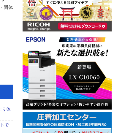
ード
・団体
作り体
イトで