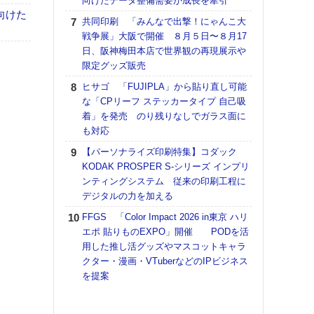
向けたデータ整備需要が成長を牽引
向けた
【K
共同印刷 「みんなで出撃！にゃんこ大
道の
戦争展」大阪で開催 ８月５日〜８月17
える
日、阪神梅田本店で世界観の再現展示や
の印刷
限定グッズ販売
CE
ヒサゴ 「FUJIPLA」から貼り直し可能
【ペ
な「CPリーフ ステッカータイプ 自己吸
ト】
着」を発売 のり残りなしでガラス面に
アで
も対応
KO
【パーソナライズ印刷特集】コダック
体製
KODAK PROSPER S-シリーズ インプリ
ンティングシステム 従来の印刷工程に
【パ
デジタルの力を加える
士フ
パン
FFGS 「Color Impact 2026 in東京 ハリ
書を
エポ 貼りものEXPO」開催 PODを活
ツー
用した推し活グッズやマスコットキャラ
トも
クター・漫画・VTuberなどのIPビジネス
を提案
富士
地・
付表