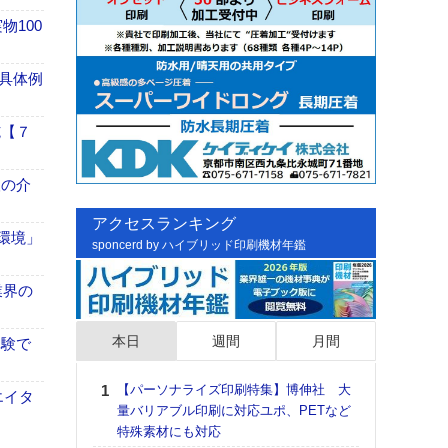
100
具体例
施【７
、人の介
アクセスランキング
「環境」
sponcerd by ハイブリッド印刷機材年鑑
業界の
本日
週間
月間
体験で
【パーソナライズ印刷特集】博伸社 大
日印
エイタ
量バリアブル印刷に対応ユポ、PETなど
た個
特殊素材にも対応
彰」