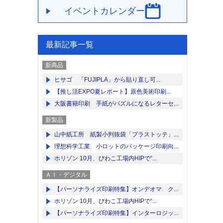
イベントカレンダー
最新記事一覧
新商品
ヒサゴ 「FUJIPLA」から貼り直し可...
【推し活EXPO夏レポート】原色美術印刷...
大阪書籍印刷 手紙がパズルになるレターセ...
新製品
山中紙工所 紙製小判抜袋「プラストッテ」...
理想科学工業 小ロットのパッケージ印刷向...
ホリゾン 10月、びわこ工場内HIPで“...
ＡＩ・デジタル
【パーソナライズ印刷特集】オンデオマ ク...
ホリゾン 10月、びわこ工場内HIPで“...
【パーソナライズ印刷特集】インターロジッ...