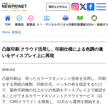
購読をお申込み
TOP
新商品
新製品
ＡＩ・デジタル
デジタル印刷
印刷通販
SDGs・地域
ポ
Home
–
新製品
インデックス
凸版印刷 クラウド活用し、印刷仕様による色調の違
TOP
新着記事
特集記事
動画コンテンツ
いをディスプレイ上に再現
インタビュー
コレクション
カテゴリー一覧
2018.11.6
新商品
新製品
ＡＩ・デジタル
デジタル印刷
印刷通販
凸版印刷は、培ったカラーマネジメント技術を活用し、印刷
SDGs・地域
ポストプレス
ビジネス
イベント
信用情報
業界
をする用紙の種類、印刷方式、インキの色を指定するだけ
市場・統計
人事・移転・異動・訃報
で、最終印刷物の仕上がりの色調をディスプレイ上で確認す
ることができるカラーマネジメントクラウドサービス（以
特集記事カテゴリー一覧
下、CMSクラウド）を開発し、11月から運用を開始する。
2022 見える化・MIS特集