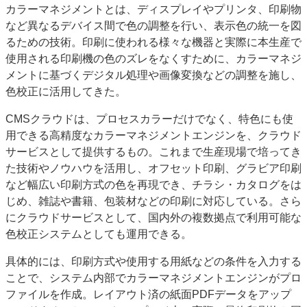
カラーマネジメントとは、ディスプレイやプリンタ、印刷物
特集・デジタル印刷 アイデアで勝負！ ～多様なビジネス・多彩な商材～
など異なるデバイス間で色の調整を行い、表示色の統一を図
JAPAN PACK 2023 特集
中古印刷機・製本機特集
2022 検査・校正特集
るための技術。印刷に使われる様々な機器と実際に本生産で
特集・デジタル印刷 ～ 新成長軌道を描く
使用される印刷機の色のズレをなくすために、カラーマネジ
メントに基づくデジタル処理や画像変換などの調整を施し、
案内
色校正に活用してきた。
発刊案内
JFPI印刷用語集
印刷機材年鑑
CMSクラウドは、プロセスカラーだけでなく、特色にも使
運営
用できる高精度なカラーマネジメントエンジンを、クラウド
会社案内
購読・購入申し込み
サイトポリシー
サービスとして提供するもの。これまで生産現場で培ってき
お問い合わせ
た技術やノウハウを活用し、オフセット印刷、グラビア印刷
など幅広い印刷方式の色を再現でき、チラシ・カタログをは
じめ、雑誌や書籍、包装材などの印刷に対応している。さら
にクラウドサービスとして、国内外の複数拠点で利用可能な
色校正システムとしても運用できる。
具体的には、印刷方式や使用する用紙などの条件を入力する
ことで、システム内部でカラーマネジメントエンジンがプロ
ファイルを作成。レイアウト済の紙面PDFデータをアップ