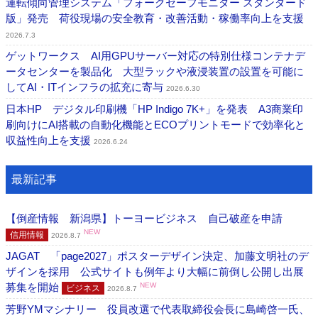
運転傾向管理システム「フォークセーフモニター スタンダード
版」発売 荷役現場の安全教育・改善活動・稼働率向上を支援
2026.7.3
ゲットワークス AI用GPUサーバー対応の特別仕様コンテナデ
ータセンターを製品化 大型ラックや液浸装置の設置を可能に
してAI・ITインフラの拡充に寄与
2026.6.30
日本HP デジタル印刷機「HP Indigo 7K+」を発表 A3商業印
刷向けにAI搭載の自動化機能とECOプリントモードで効率化と
収益性向上を支援
2026.6.24
最新記事
【倒産情報 新潟県】トーヨービジネス 自己破産を申請
NEW
信用情報
2026.8.7
JAGAT 「page2027」ポスターデザイン決定、加藤文明社のデ
ザインを採用 公式サイトも例年より大幅に前倒し公開し出展
募集を開始
NEW
ビジネス
2026.8.7
芳野YMマシナリー 役員改選で代表取締役会長に島崎啓一氏、