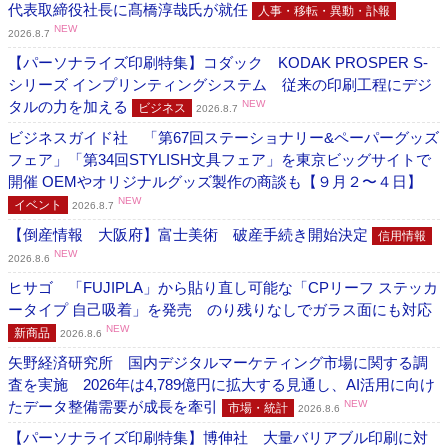
代表取締役社長に髙橋淳哉氏が就任
人事・移転・異動・訃報
NEW
2026.8.7
【パーソナライズ印刷特集】コダック KODAK PROSPER S-
シリーズ インプリンティングシステム 従来の印刷工程にデジ
タルの力を加える
NEW
ビジネス
2026.8.7
ビジネスガイド社 「第67回ステーショナリー&ペーパーグッズ
フェア」「第34回STYLISH文具フェア」を東京ビッグサイトで
開催 OEMやオリジナルグッズ製作の商談も【９月２〜４日】
NEW
イベント
2026.8.7
【倒産情報 大阪府】富士美術 破産手続き開始決定
信用情報
NEW
2026.8.6
ヒサゴ 「FUJIPLA」から貼り直し可能な「CPリーフ ステッカ
ータイプ 自己吸着」を発売 のり残りなしでガラス面にも対応
NEW
新商品
2026.8.6
矢野経済研究所 国内デジタルマーケティング市場に関する調
査を実施 2026年は4,789億円に拡大する見通し、AI活用に向け
たデータ整備需要が成長を牽引
NEW
市場・統計
2026.8.6
【パーソナライズ印刷特集】博伸社 大量バリアブル印刷に対