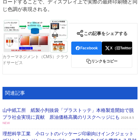
ロードすることで、ディスプレイ上で実際の最終印刷物と同
じ色調が表現される。
この記事をシェアする
Facebook
X（旧Twitter）
カラーマネジメント（CMS）クラウ
リンクをコピー
ドサービス
関連記事
山中紙工所 紙製小判抜袋「プラストッテ」本格製造開始で脱
プラ社会実現に貢献 原油価格高騰のリスクヘッジにも
2026.8.5
NEW
理想科学工業 小ロットのパッケージ印刷向けインクジェット