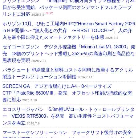
プリントエンジン 『Integlide』の横方向タイプ２機種を７月31
日から受注開始、パッケージ側面のオンデマンドフルカラープ
リントに対応
NEW
2026.8.5
ホリゾン 10月、びわこ工場内HIPで“Horizon Smart Factory 2026
in HIP開催へ～“無人化との共存 〜FIRST TOUCH〜”、人の介
入を最小限に抑えたスマートファクトリーを体感
2026.8.3
セイコーエプソン デジタル捺染機「Monna Lisa ML-18000」発
売 18個のプリントヘッド搭載し252m²/hの高速印刷と高品位な
黒表現を実現
2026.7.21
パラシュート 印刷速度と材料コストを同時に改善するアクリル
製造トータルソリューションを開始
2026.7.14
SCREEN GA アジア市場向けにA4・8ページサイズ
CTP「PlateRite 8600MIII」発売 オフセット印刷の持続的な需
要に対応
2026.7.10
エコスリージャパン 5.3m幅UVロール・トゥ・ロールプリンタ
ー「VEXIS RTR5300」を発売 高い生産性とコストパフォーマ
ンスを両立
2026.7.9
マーストーケンソリューション フォークリフト後付けの安全