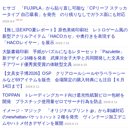
ヒサゴ 「FUJIPLA」から貼り直し可能な「CPリーフ ステッカ
ータイプ 自己吸着」を発売 のり残りなしでガラス面にも対応
NEW
2026.8.6
【推し活EXPO夏レポート】原色美術印刷社 レトロゲーム風の
新型アクリルアイテム「HACOカセ」や奥行きを表現する
「HACOレイヤー」を展示
2026.7.22
大阪書籍印刷 手紙がパズルになるレターセット「Pazulette」
新デザイン16種を発表 武庫川女子大学と共同開発した文具女
子アワード優秀賞受賞の体験型文具
2026.6.15
【文具女子博2026】OSP クリアロールシールやラベラーシー
ルなど69アイテムを販売 会場限定の購入特典にも注目【６月
14日まで】
2026.6.11
TOPPAN トレーディングカード向け遮光性紙製ピロー包材を
開発 プラスチック使用量ゼロでサーチ行為を防止
2026.6.11
イメージ・マジック 「オリジナルプリント.jp」から刺繍対応
のnewhattanバケットハット２種を発売 ヴィンテージ加工デニ
ムやハトメ付きデザインを展開
2026.6.11