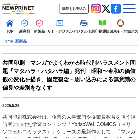
購読をお申込み
TOP
新商品
新製品
ＡＩ・デジタル
デジタル印刷
印刷通販
SDGs・地域
ポ
Home
–
新商品
インデックス
共同印刷 マンガでよくわかる時代別ハラスメント問
TOP
新着記事
特集記事
動画コンテンツ
題「マタハラ・パタハラ編」発刊 昭和〜令和の価値
インタビュー
コレクション
観の変化を描き、固定観念・思い込みによる無意識の
カテゴリー一覧
偏見や差別をなくす
新商品
新製品
ＡＩ・デジタル
デジタル印刷
印刷通販
SDGs・地域
ポストプレス
ビジネス
イベント
信用情報
業界
2025.5.28
市場・統計
人事・移転・異動・訃報
共同印刷株式会社は、企業の人事部門や従業員教育を担う担
当者に向けた学習コンテンツ「YorisoWeL COMICS（ヨリ
特集記事カテゴリー一覧
ソウェルコミックス）」シリーズの最新作として、「マンガ
2022 見える化・MIS特集