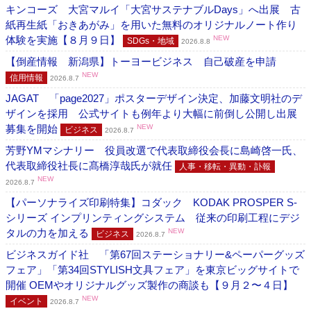
キンコーズ 大宮マルイ「大宮サステナブルDays」へ出展 古
紙再生紙「おきあがみ」を用いた無料のオリジナルノート作り
体験を実施【８月９日】
NEW
SDGs・地域
2026.8.8
【倒産情報 新潟県】トーヨービジネス 自己破産を申請
NEW
信用情報
2026.8.7
JAGAT 「page2027」ポスターデザイン決定、加藤文明社のデ
ザインを採用 公式サイトも例年より大幅に前倒し公開し出展
募集を開始
NEW
ビジネス
2026.8.7
芳野YMマシナリー 役員改選で代表取締役会長に島崎啓一氏、
代表取締役社長に髙橋淳哉氏が就任
人事・移転・異動・訃報
NEW
2026.8.7
【パーソナライズ印刷特集】コダック KODAK PROSPER S-
シリーズ インプリンティングシステム 従来の印刷工程にデジ
タルの力を加える
NEW
ビジネス
2026.8.7
ビジネスガイド社 「第67回ステーショナリー&ペーパーグッズ
フェア」「第34回STYLISH文具フェア」を東京ビッグサイトで
開催 OEMやオリジナルグッズ製作の商談も【９月２〜４日】
NEW
イベント
2026.8.7