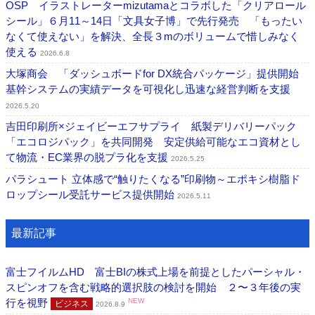
OSP イラストレーターmizutamaとコラボした「クリアロール
シール」６月11～14日「文具女子博」で先行発売 「もったい
なくて使えない」を解決、全長３mのボリュームで惜しみなく
使える
2026.6.8
大塚商会 「ダッシュボードfor DX統合パッケージ」提供開始
基幹システムの実績データを可視化し迅速な経営判断を支援
2026.5.20
吉田印刷所×ジェイビーエフサプライ 紙製デリバリーパック
「エコロジパック」を共同開発 安定供給可能なエコ資材とし
て物流・EC業界の脱プラ化を支援
2026.5.25
パラシュート ⽴体感で“触りたくなる”印刷物～エポキシ樹脂ド
ロップシール受託サービス提供開始
2026.5.11
最新記事
富士フイルムHD 富士BIの株式上場を前提としたパーシャル・
スピンオフを含む戦略的選択肢の検討を開始 ２〜３年後の実
行を視野
NEW
ビジネス
2026.8.9