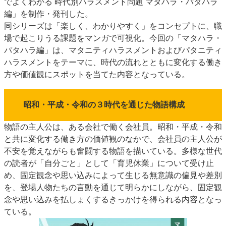
でよくわかる 時代別ハラスメント問題 マタハラ・パタハラ
特集・デジタル印刷 アイデアで勝負！ ～多様なビジネス・多彩な商材～
編」を制作・発刊した。
同シリーズは「楽しく、わかりやすく」をコンセプトに、職
JAPAN PACK 2023 特集
中古印刷機・製本機特集
2022 検査・校正特集
場で起こりうる課題をマンガで可視化。今回の「マタハラ・
特集・デジタル印刷 ～ 新成長軌道を描く
パタハラ編」は、マタニティハラスメントおよびパタニティ
案内
ハラスメントをテーマに、時代の流れとともに変化する働き
方や価値観にスポットを当てた内容となっている。
発刊案内
JFPI印刷用語集
印刷機材年鑑
運営
昭和・平成・令和の３時代を通じた物語構成
会社案内
購読・購入申し込み
サイトポリシー
お問い合わせ
物語の主人公は、ある会社で働く会社員。昭和・平成・令和
と共に変化する働き方の価値観のなかで、会社員の主人公が
不安を覚えながらも奮闘する物語を描いている。多様な世代
の読者が「自分ごと」として「育児休業」について受け止
め、固定観念や思い込みによって生じる無意識の偏見や差別
を、登場人物たちの言動を通じて明らかにしながら、固定観
念や思い込みを払しょくするきっかけを得られる内容となっ
ている。