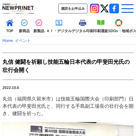
購読をお申込み
TOP
新商品
新製品
ＡＩ・デジタル
デジタル印刷
印刷通販
SDGs・地域
ポ
Home
–
イベント
インデックス
丸信 健闘を祈願し技能五輪日本代表の甲斐田光氏の
TOP
新着記事
特集記事
動画コンテンツ
壮行会開く
インタビュー
コレクション
カテゴリー一覧
2022.10.6
新商品
新製品
ＡＩ・デジタル
デジタル印刷
印刷通販
丸信（福岡県久留米市）は技能五輪国際大会（印刷部門）日
SDGs・地域
ポストプレス
ビジネス
イベント
信用情報
業界
本代表の甲斐田光氏と、同行する手島副工場長の壮行会を開
市場・統計
人事・移転・異動・訃報
き、健闘を祈った。
特集記事カテゴリー一覧
特集・デジタル印刷 アイデアで勝負！ ～多様なビジネス・多彩な商材～