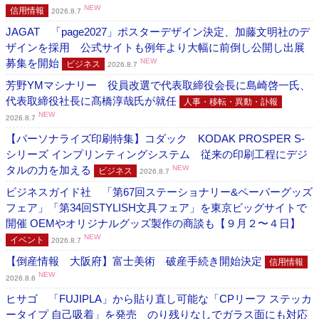
NEW
信用情報
2026.8.7
JAGAT 「page2027」ポスターデザイン決定、加藤文明社のデ
ザインを採用 公式サイトも例年より大幅に前倒し公開し出展
募集を開始
NEW
ビジネス
2026.8.7
芳野YMマシナリー 役員改選で代表取締役会長に島崎啓一氏、
代表取締役社長に髙橋淳哉氏が就任
人事・移転・異動・訃報
NEW
2026.8.7
【パーソナライズ印刷特集】コダック KODAK PROSPER S-
シリーズ インプリンティングシステム 従来の印刷工程にデジ
タルの力を加える
NEW
ビジネス
2026.8.7
ビジネスガイド社 「第67回ステーショナリー&ペーパーグッズ
フェア」「第34回STYLISH文具フェア」を東京ビッグサイトで
開催 OEMやオリジナルグッズ製作の商談も【９月２〜４日】
NEW
イベント
2026.8.7
【倒産情報 大阪府】富士美術 破産手続き開始決定
信用情報
NEW
2026.8.6
ヒサゴ 「FUJIPLA」から貼り直し可能な「CPリーフ ステッカ
ータイプ 自己吸着」を発売 のり残りなしでガラス面にも対応