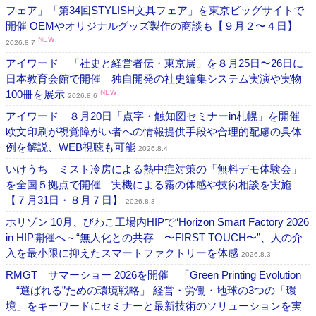
フェア」「第34回STYLISH文具フェア」を東京ビッグサイトで
開催 OEMやオリジナルグッズ製作の商談も【９月２〜４日】
NEW
2026.8.7
アイワード 「社史と経営者伝・東京展」を８月25日〜26日に
日本教育会館で開催 独自開発の社史編集システム実演や実物
100冊を展示
NEW
2026.8.6
アイワード ８月20日「点字・触知図セミナーin札幌」を開催
欧文印刷が視覚障がい者への情報提供手段や合理的配慮の具体
例を解説、WEB視聴も可能
2026.8.4
いけうち ミスト冷房による熱中症対策の「無料デモ体験会」
を全国５拠点で開催 実機による霧の体感や技術相談を実施
【７月31日・８月７日】
2026.8.3
ホリゾン 10月、びわこ工場内HIPで“Horizon Smart Factory 2026
in HIP開催へ～“無人化との共存 〜FIRST TOUCH〜”、人の介
入を最小限に抑えたスマートファクトリーを体感
2026.8.3
RMGT サマーショー 2026を開催 「Green Printing Evolution
―“選ばれる”ための環境戦略」 経営・労働・地球の3つの「環
境」をキーワードにセミナーと最新技術のソリューションを実