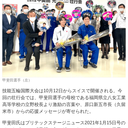
JAPAN PACK 2023 特集
中古印刷機・製本機特集
2022 見える化・MIS特集
2022 検査・校正特集
特集・デジタル印刷 ～ 新成長軌道を描く
案内
発刊案内
JFPI印刷用語集
印刷機材年鑑
運営
会社案内
購読・購入申し込み
サイトポリシー
お問い合わせ
甲斐田選手（左）
技能五輪国際大会は10月12日からスイスで開催される。今
回の壮行会では、甲斐田選手の母校である福岡県立八女工業
高等学校の立野校長より激励の言葉や、原口新五市長（久留
米市）からの応援メッセージが寄せられた。
甲斐田氏はプリテックステージニュース2021年1月15日号の