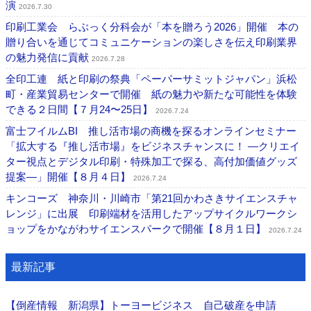
演
2026.7.30
印刷工業会 らぶっく分科会が「本を贈ろう2026」開催 本の
贈り合いを通じてコミュニケーションの楽しさを伝え印刷業界
の魅力発信に貢献
2026.7.28
全印工連 紙と印刷の祭典「ペーパーサミットジャパン」浜松
町・産業貿易センターで開催 紙の魅力や新たな可能性を体験
できる２日間【７月24〜25日】
2026.7.24
富士フイルムBI 推し活市場の商機を探るオンラインセミナー
「拡大する『推し活市場』をビジネスチャンスに！ ―クリエイ
ター視点とデジタル印刷・特殊加工で探る、高付加価値グッズ
提案―」開催【８月４日】
2026.7.24
キンコーズ 神奈川・川崎市「第21回かわさきサイエンスチャ
レンジ」に出展 印刷端材を活用したアップサイクルワークシ
ョップをかながわサイエンスパークで開催【８月１日】
2026.7.24
最新記事
【倒産情報 新潟県】トーヨービジネス 自己破産を申請