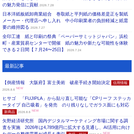
の魅力発信に貢献
2026.7.28
日本洋紙板紙卸商業組合 巻取紙と平判紙の価格差是正を製紙
メーカー・代理店へ申し入れ 中小印刷業者の負担軽減と紙需
要の維持図る
2026.7.27
全印工連 紙と印刷の祭典「ペーパーサミットジャパン」浜松
町・産業貿易センターで開催 紙の魅力や新たな可能性を体験
できる２日間【７月24〜25日】
2026.7.24
最新記事
【倒産情報 大阪府】富士美術 破産手続き開始決定
信用情報
NEW
2026.8.6
ヒサゴ 「FUJIPLA」から貼り直し可能な「CPリーフ ステッカ
ータイプ 自己吸着」を発売 のり残りなしでガラス面にも対応
NEW
新商品
2026.8.6
矢野経済研究所 国内デジタルマーケティング市場に関する調
査を実施 2026年は4,789億円に拡大する見通し、AI活用に向け
たデータ整備需要が成長を牽引
NEW