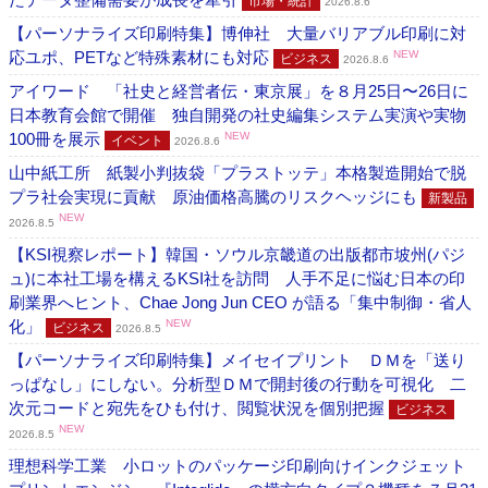
市場・統計
2026.8.6
【パーソナライズ印刷特集】博伸社 大量バリアブル印刷に対
応ユポ、PETなど特殊素材にも対応
NEW
ビジネス
2026.8.6
アイワード 「社史と経営者伝・東京展」を８月25日〜26日に
日本教育会館で開催 独自開発の社史編集システム実演や実物
100冊を展示
NEW
イベント
2026.8.6
山中紙工所 紙製小判抜袋「プラストッテ」本格製造開始で脱
プラ社会実現に貢献 原油価格高騰のリスクヘッジにも
新製品
NEW
2026.8.5
【KSI視察レポート】韓国・ソウル京畿道の出版都市坡州(パジ
ュ)に本社工場を構えるKSI社を訪問 人手不足に悩む日本の印
刷業界へヒント、Chae Jong Jun CEO が語る「集中制御・省人
化」
NEW
ビジネス
2026.8.5
【パーソナライズ印刷特集】メイセイプリント ＤＭを「送り
っぱなし」にしない。分析型ＤＭで開封後の行動を可視化 二
次元コードと宛先をひも付け、閲覧状況を個別把握
ビジネス
NEW
2026.8.5
理想科学工業 小ロットのパッケージ印刷向けインクジェット