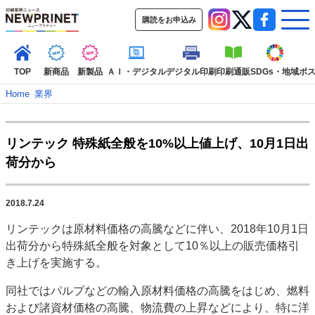
購読をお申込み
TOP
新商品
新製品
ＡＩ・デジタル
デジタル印刷
印刷通販
SDGs・地域
ポ
Home
–
業界
インデックス
リンテック 特殊紙全般を10%以上値上げ、10月1日出
TOP
新着記事
特集記事
動画コンテンツ
荷分から
インタビュー
コレクション
カテゴリー一覧
2018.7.24
新商品
新製品
ＡＩ・デジタル
デジタル印刷
印刷通販
リンテックは原材料価格の高騰などに伴い、2018年10月1日
SDGs・地域
ポストプレス
ビジネス
イベント
信用情報
業界
出荷分から特殊紙全般を対象として10％以上の販売価格引
市場・統計
人事・移転・異動・訃報
き上げを実施する。
特集記事カテゴリー一覧
同社ではパルプなどの輸入原材料価格の高騰をはじめ、燃料
および諸資材価格の高騰、物流費の上昇などにより、特に洋
2022 見える化・MIS特集