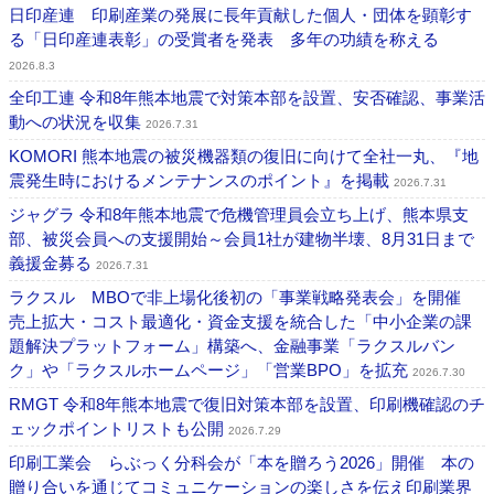
日印産連 印刷産業の発展に長年貢献した個人・団体を顕彰す
る「日印産連表彰」の受賞者を発表 多年の功績を称える
2026.8.3
全印工連 令和8年熊本地震で対策本部を設置、安否確認、事業活
動への状況を収集
2026.7.31
KOMORI 熊本地震の被災機器類の復旧に向けて全社一丸、『地
震発生時におけるメンテナンスのポイント』を掲載
2026.7.31
ジャグラ 令和8年熊本地震で危機管理員会立ち上げ、熊本県支
部、被災会員への支援開始～会員1社が建物半壊、8月31日まで
義援金募る
2026.7.31
ラクスル MBOで非上場化後初の「事業戦略発表会」を開催
売上拡大・コスト最適化・資金支援を統合した「中小企業の課
題解決プラットフォーム」構築へ、金融事業「ラクスルバン
ク」や「ラクスルホームページ」「営業BPO」を拡充
2026.7.30
RMGT 令和8年熊本地震で復旧対策本部を設置、印刷機確認のチ
ェックポイントリストも公開
2026.7.29
印刷工業会 らぶっく分科会が「本を贈ろう2026」開催 本の
贈り合いを通じてコミュニケーションの楽しさを伝え印刷業界