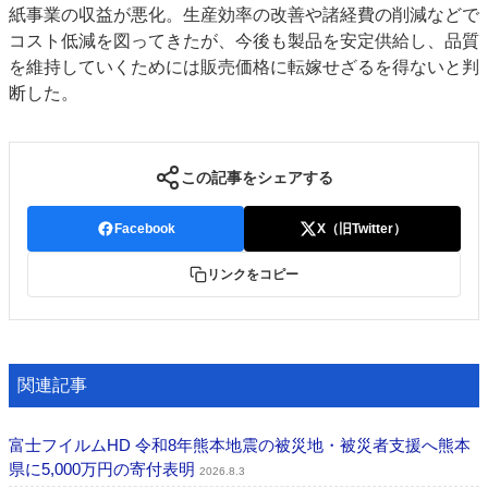
紙事業の収益が悪化。生産効率の改善や諸経費の削減などで
特集・デジタル印刷 アイデアで勝負！ ～多様なビジネス・多彩な商材～
コスト低減を図ってきたが、今後も製品を安定供給し、品質
JAPAN PACK 2023 特集
中古印刷機・製本機特集
2022 検査・校正特集
を維持していくためには販売価格に転嫁せざるを得ないと判
特集・デジタル印刷 ～ 新成長軌道を描く
断した。
案内
発刊案内
JFPI印刷用語集
印刷機材年鑑
この記事をシェアする
運営
Facebook
X（旧Twitter）
会社案内
購読・購入申し込み
サイトポリシー
お問い合わせ
リンクをコピー
関連記事
富士フイルムHD 令和8年熊本地震の被災地・被災者支援へ熊本
県に5,000万円の寄付表明
2026.8.3