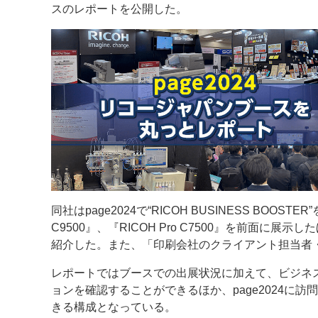
スのレポートを公開した。
案内
発刊案内
JFPI印刷用語集
印刷機材年鑑
運営
会社案内
購読・購入申し込み
サイトポリシ
同社はpage2024で“RICOH BUSINESS BOO
C9500』、『RICOH Pro C7500』を前面
紹介した。また、「印刷会社のクライアント担当者・
レポートではブースでの出展状況に加えて、ビジネ
ョンを確認することができるほか、page2024に
きる構成となっている。