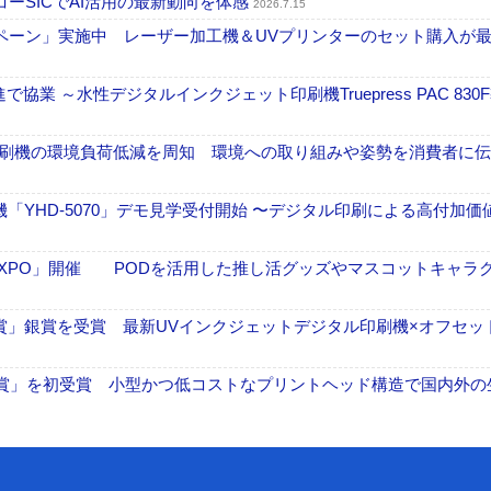
ーSICでAI活用の最新動向を体感
2026.7.15
ーン」実施中 レーザー加工機＆UVプリンターのセット購入が最大
業 ～水性デジタルインクジェット印刷機Truepress PAC 830
ル印刷機の環境負荷低減を周知 環境への取り組みや姿勢を消費者に
せ機「YHD-5070」デモ見学受付開始 〜デジタル印刷による高付加価
エポ 貼りものEXPO」開催 PODを活用した推し活グッズやマスコットキャラ
oB広告賞」銀賞を受賞 最新UVインクジェットデジタル印刷機×オフセッ
O賞」を初受賞 小型かつ低コストなプリントヘッド構造で国内外の