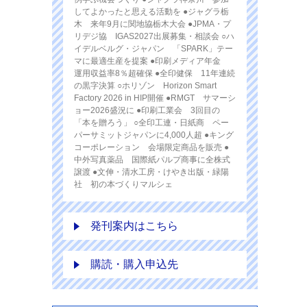
してよかったと思える活動を ●ジャグラ栃
木 来年9月に関地協栃木大会 ●JPMA・プ
リデジ協 IGAS2027出展募集・相談会 ○ハ
イデルベルグ・ジャパン 「SPARK」テー
マに最適生産を提案 ●印刷メディア年金
運用収益率8％超確保 ●全印健保 11年連続
の黒字決算 ○ホリゾン Horizon Smart
Factory 2026 in HIP開催 ●RMGT サマーシ
ョー2026盛況に ●印刷工業会 3回目の
「本を贈ろう」 ○全印工連・日紙商 ペー
パーサミットジャパンに4,000人超 ●キング
コーポレーション 会場限定商品を販売 ●
中外写真薬品 国際紙パルプ商事に全株式
譲渡 ●文伸・清水工房・けやき出版・緑陽
社 初の本づくりマルシェ
発刊案内はこちら
購読・購入申込先