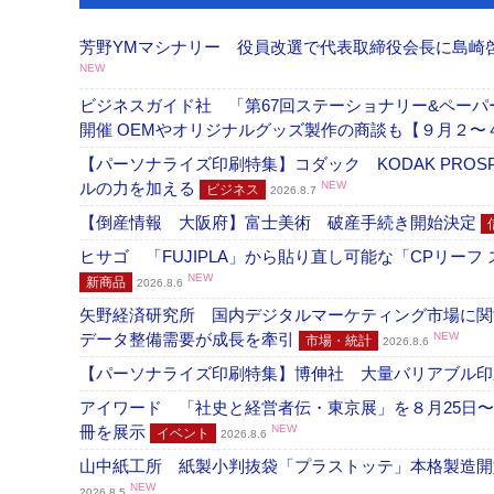
芳野YMマシナリー 役員改選で代表取締役会長に島崎
NEW
ビジネスガイド社 「第67回ステーショナリー&ペーパー
開催 OEMやオリジナルグッズ製作の商談も【９月２〜
【パーソナライズ印刷特集】コダック KODAK PROS
ルの力を加える
NEW
ビジネス
2026.8.7
【倒産情報 大阪府】富士美術 破産手続き開始決定
ヒサゴ 「FUJIPLA」から貼り直し可能な「CPリー
NEW
新商品
2026.8.6
矢野経済研究所 国内デジタルマーケティング市場に関する
データ整備需要が成長を牽引
NEW
市場・統計
2026.8.6
【パーソナライズ印刷特集】博伸社 大量バリアブル印
アイワード 「社史と経営者伝・東京展」を８月25日〜
冊を展示
NEW
イベント
2026.8.6
山中紙工所 紙製小判抜袋「プラストッテ」本格製造
NEW
2026.8.5