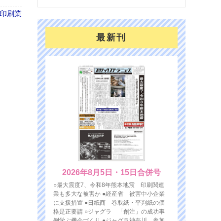
の印刷業
最新刊
2026年8月5日・15日合併号
○最大震度7、令和8年熊本地震 印刷関連
業も多大な被害か ●経産省 被害中小企業
に支援措置 ●日紙商 巻取紙・平判紙の価
格是正要請 ○ジャグラ 「創注」の成功事
例学ぶ機会づくり ●ジャグラ神奈川 参加