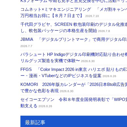
KSフォーラム 今期も見学と意見交換を中心に活動～リコ
コムネット×ミマキエンジニアリング 「メガ割キャンペ
万円相当お得に【８月７日まで】
2026.7.10
千代田グラビヤ、SCREEN 軟包装印刷のデジタル化推進で協
し、軟包装パッケージの本格生産を開始
2026.7.8
JBMIA 「デジタルプリントマーク」で商用デジタ
2026.7.7
パラシュート HP Indigoデジタル印刷機対応貼り合わ
リルグッズ製造を実機で体験〜
2026.6.30
FFGS 「Color Impact 2026 in東京 ハリ
ー・漫画・VTuberなどのIPビジネスを提案
2026.6.26
KOMORI 2026年版カレンダーが「2026日本Bt
で豊かな色彩を表現
2026.6.30
セイコーエプソン 令和８年度全国発明表彰で「WIP
動支える
2026.6.26
最新記事