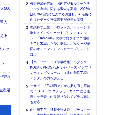
る
矢野経済研究所 国内デジタルマーケテ
500
ィング市場に関する調査を実施 2026年
DNP
は4,789億円に拡大する見通し、AI活用に
上の
向けたデータ整備需要が成長を牽引
意識
F導入
時代
理想科学工業 小ロットのパッケージ印
る組
刷向けインクジェットプリントエンジ
伝える
ン 『Integlide』の横方向タイプ２機種
【パ
を７月31日から受注開始、パッケージ側
量バ
値アク
面のオンデマンドフルカラープリントに
特殊
対応
ホリゾ
【パーソナライズ印刷特集】コダック
で“Hor
クタ
KODAK PROSPER S-シリーズ インプリ
催へ～
ンティングシステム 従来の印刷工程に
TO
ト技術
デジタルの力を加える
スマ
ヒサゴ 「FUJIPLA」から貼り直し可能
理想
生産活
な「CPリーフ ステッカータイプ 自己吸
刷向
着」を発売 のり残りなしでガラス面に
ン 『
も対応
を７
面の
山中紙工所 紙製小判抜袋「プラストッ
対応