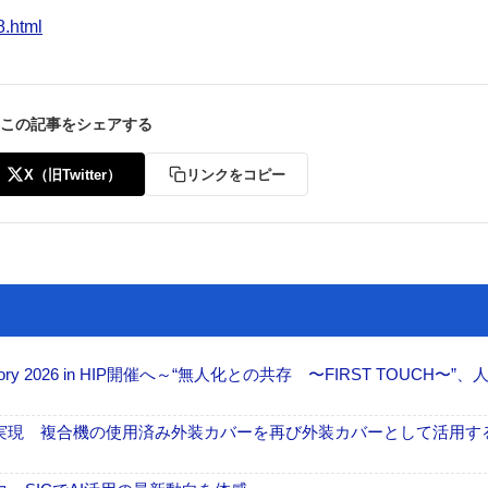
8.html
この記事をシェアする
X（旧Twitter）
リンクをコピー
ctory 2026 in HIP開催へ～“無人化との共存 〜FIRST TOUCH〜”
」実現 複合機の使用済み外装カバーを再び外装カバーとして活用す