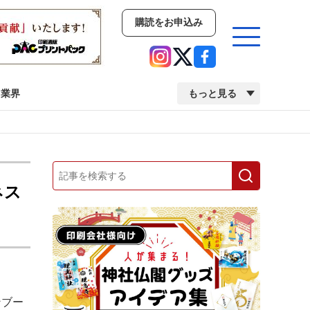
購読をお申込み
業界
もっと見る
新商品
イベント
市場・統計
人事・移転・異動・訃報
ネス
業界
市場・統計
人事・移転・異動・訃報
中古印刷機・製本機特集
2022 検査・校正特集
ンブー