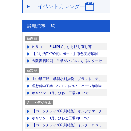
イベントカレンダー
最新記事一覧
新商品
ヒサゴ 「FUJIPLA」から貼り直し可...
【推し活EXPO夏レポート】原色美術印刷...
大阪書籍印刷 手紙がパズルになるレターセ...
新製品
山中紙工所 紙製小判抜袋「プラストッテ」...
理想科学工業 小ロットのパッケージ印刷向...
ホリゾン 10月、びわこ工場内HIPで“...
ＡＩ・デジタル
【パーソナライズ印刷特集】オンデオマ ク...
ホリゾン 10月、びわこ工場内HIPで“...
【パーソナライズ印刷特集】インターロジッ...