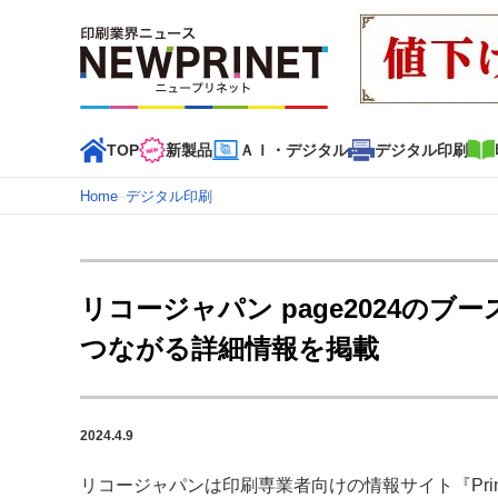
TOP
新製品
ＡＩ・デジタル
デジタル印刷
Home
–
デジタル印刷
インデックス
TOP
新着記事
特集記事
動画コンテンツ
リコージャパン page2024の
カテゴリー一覧
つながる詳細情報を掲載
新商品
新製品
ＡＩ・デジタル
デジタル印刷
印刷
特集記事カテゴリー一覧
2024.4.9
2022 見える化・MIS特集
特集・デジタル印刷 アイデア
特集・デジタル印刷 ～ 新成長軌道を描く
リコージャパンは印刷専業者向けの情報サイト『Print 