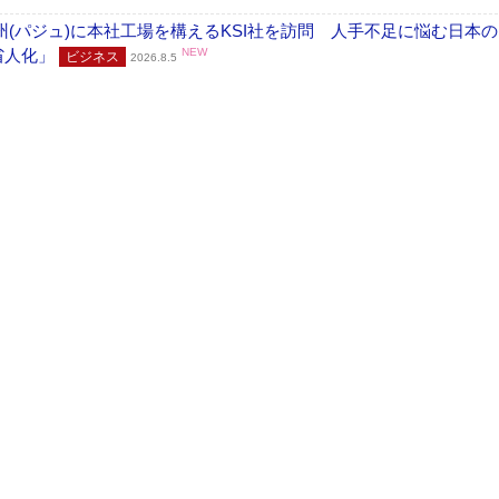
州(パジュ)に本社工場を構えるKSI社を訪問 人手不足に悩む日本
・省人化」
NEW
ビジネス
2026.8.5