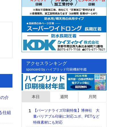
アクセスランキング
sponcerd by ハイブリッド印刷機材年鑑
本日
週間
月間
、人の介
【パーソナライズ印刷特集】博伸社 大
日印
る仕組
量バリアブル印刷に対応ユポ、PETなど
た個
特殊素材にも対応
彰」