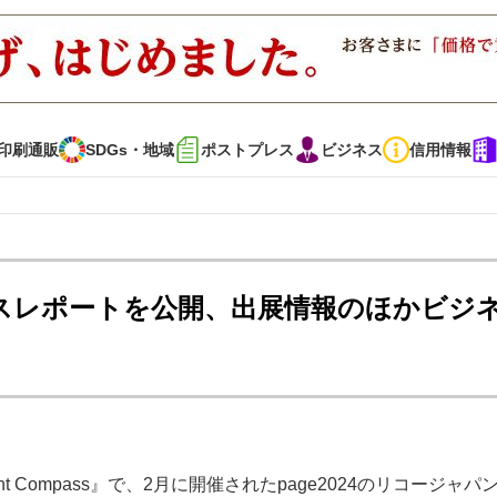
印刷通販
SDGs・地域
ポストプレス
ビジネス
信用情報
インタビュー
コレクション
ブースレポートを公開、出展情報のほかビジ
通販
SDGs・地域
ポストプレス
ビジネス
イベント
信用情報
で勝負！ ～多様なビジネス・多彩な商材～
JAPAN PACK 2023 特集
Compass』で、2月に開催されたpage2024のリコージャパ