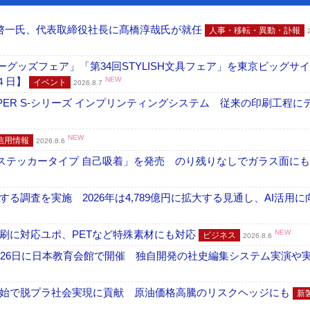
啓一氏、代表取締役社長に髙橋淳哉氏が就任
人事・移転・異動・訃報
グッズフェア」「第34回STYLISH文具フェア」を東京ビッグサ
４日】
NEW
イベント
2026.8.7
PER S-シリーズ インプリンティングシステム 従来の印刷工程に
NEW
信用情報
2026.8.6
フ ステッカータイプ 自己吸着」を発売 のり残りなしでガラス面に
調査を実施 2026年は4,789億円に拡大する見通し、AI活用に
刷に対応ユポ、PETなど特殊素材にも対応
NEW
ビジネス
2026.8.6
26日に日本教育会館で開催 独自開発の社史編集システム実演や実物
開始で脱プラ社会実現に貢献 原油価格高騰のリスクヘッジにも
新