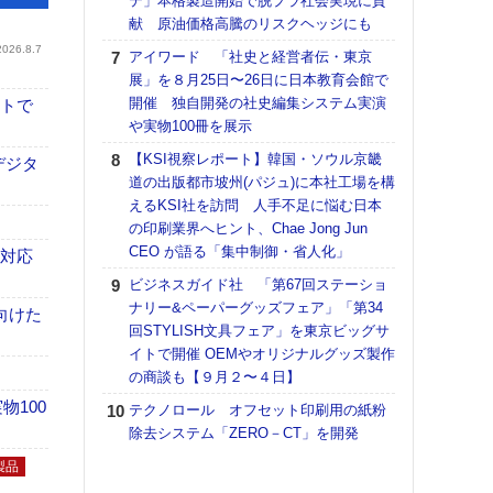
テ」本格製造開始で脱プラ社会実現に貢
献 原油価格高騰のリスクヘッジにも
【K
道の
2026.8.7
アイワード 「社史と経営者伝・東京
える
展」を８月25日〜26日に日本教育会館で
の印刷
開催 独自開発の社史編集システム実演
イトで
CE
や実物100冊を展示
KO
【KSI視察レポート】韓国・ソウル京畿
デジタ
体製
道の出版都市坡州(パジュ)に本社工場を構
えるKSI社を訪問 人手不足に悩む日本
【ペ
の印刷業界へヒント、Chae Jong Jun
ト】
CEO が語る「集中制御・省人化」
アで
も対応
ビジネスガイド社 「第67回ステーショ
【パ
ナリー&ペーパーグッズフェア」「第34
士フ
向けた
回STYLISH文具フェア」を東京ビッグサ
パン
イトで開催 OEMやオリジナルグッズ製作
書を
の商談も【９月２〜４日】
ツー
トも
100
テクノロール オフセット印刷用の紙粉
除去システム「ZERO－CT」を開発
富士
地・
製品
付表