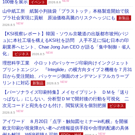
100冊を展示
NEW
イベント
2026.8.6
山中紙工所 紙製小判抜袋「プラストッテ」本格製造開始で脱
プラ社会実現に貢献 原油価格高騰のリスクヘッジにも
新製品
NEW
2026.8.5
【KSI視察レポート】韓国・ソウル京畿道の出版都市坡州(パジ
ュ)に本社工場を構えるKSI社を訪問 人手不足に悩む日本の印
刷業界へヒント、Chae Jong Jun CEO が語る「集中制御・省人
化」
NEW
ビジネス
2026.8.5
理想科学工業 小ロットのパッケージ印刷向けインクジェット
プリントエンジン 『Integlide』の横方向タイプ２機種を７月31
日から受注開始、パッケージ側面のオンデマンドフルカラープ
リントに対応
NEW
新製品
2026.8.5
【パーソナライズ印刷特集】メイセイプリント ＤＭを「送り
っぱなし」にしない。分析型ＤＭで開封後の行動を可視化 二
次元コードと宛先をひも付け、閲覧状況を個別把握
ビジネス
NEW
2026.8.5
アイワード ８月20日「点字・触知図セミナーin札幌」を開催
欧文印刷が視覚障がい者への情報提供手段や合理的配慮の具体
例を解説、WEB視聴も可能
NEW
SDGs・地域