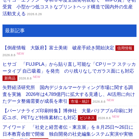
受賞 小型かつ低コストなプリントヘッド構造で国内外の生産
活動支える
2026.6.26
最新記事
【倒産情報 大阪府】富士美術 破産手続き開始決定
信用情報
NEW
2026.8.6
ヒサゴ 「FUJIPLA」から貼り直し可能な「CPリーフ ステッカ
ータイプ 自己吸着」を発売 のり残りなしでガラス面にも対応
NEW
新商品
2026.8.6
矢野経済研究所 国内デジタルマーケティング市場に関する調
査を実施 2026年は4,789億円に拡大する見通し、AI活用に向け
たデータ整備需要が成長を牽引
NEW
市場・統計
2026.8.6
【パーソナライズ印刷特集】博伸社 大量バリアブル印刷に対
応ユポ、PETなど特殊素材にも対応
NEW
ビジネス
2026.8.6
アイワード 「社史と経営者伝・東京展」を８月25日〜26日に
日本教育会館で開催 独自開発の社史編集システム実演や実物