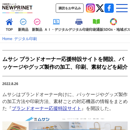
購読をお申込み
TOP
新商品
新製品
ＡＩ・デジタル
デジタル印刷
印刷通販
SDGs・地域
ポ
Home
–
デジタル印刷
インデックス
ムサシ ブランドオーナー応援特設サイトを開設、パ
TOP
新着記事
特集記事
動画コンテンツ
ッケージやグッズ製作の加工、印刷、素材などを紹介
インタビュー
コレクション
カテゴリー一覧
2022.8.26
新商品
新製品
ＡＩ・デジタル
デジタル印刷
印刷通販
ムサシはブランドオーナー向けに、パッケージやグッズ製作
SDGs・地域
ポストプレス
ビジネス
イベント
信用情報
業界
の加工方法や印刷方法、素材ごとの対応機器の情報をまとめ
市場・統計
人事・移転・異動・訃報
た『
ブランドオーナー応援特設サイト
』を開設した。
特集記事カテゴリー一覧
2022 見える化・MIS特集