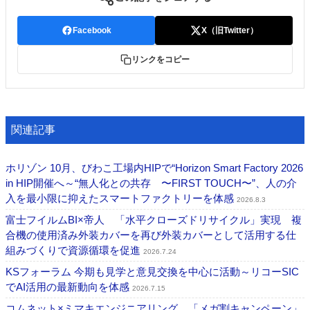
Facebook
X（旧Twitter）
リンクをコピー
関連記事
ホリゾン 10月、びわこ工場内HIPで“Horizon Smart Factory 2026
in HIP開催へ～“無人化との共存 〜FIRST TOUCH〜”、人の介
入を最小限に抑えたスマートファクトリーを体感
2026.8.3
富士フイルムBI×帝人 「水平クローズドリサイクル」実現 複
合機の使用済み外装カバーを再び外装カバーとして活用する仕
組みづくりで資源循環を促進
2026.7.24
KSフォーラム 今期も見学と意見交換を中心に活動～リコーSIC
でAI活用の最新動向を体感
2026.7.15
コムネット×ミマキエンジニアリング 「メガ割キャンペーン」