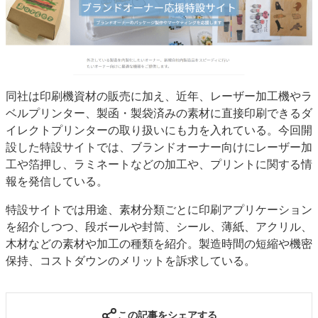
特集・デジタル印刷 アイデアで勝負！ ～多様なビジネス・多彩な商材～
JAPAN PACK 2023 特集
中古印刷機・製本機特集
2022 検査・校正特集
特集・デジタル印刷 ～ 新成長軌道を描く
案内
同社は印刷機資材の販売に加え、近年、レーザー加工機やラ
発刊案内
JFPI印刷用語集
印刷機材年鑑
ベルプリンター、製函・製袋済みの素材に直接印刷できるダ
イレクトプリンターの取り扱いにも力を入れている。今回開
運営
設した特設サイトでは、ブランドオーナー向けにレーザー加
会社案内
購読・購入申し込み
サイトポリシー
工や箔押し、ラミネートなどの加工や、プリントに関する情
お問い合わせ
報を発信している。
特設サイトでは用途、素材分類ごとに印刷アプリケーション
を紹介しつつ、段ボールや封筒、シール、薄紙、アクリル、
木材などの素材や加工の種類を紹介。製造時間の短縮や機密
保持、コストダウンのメリットを訴求している。
この記事をシェアする