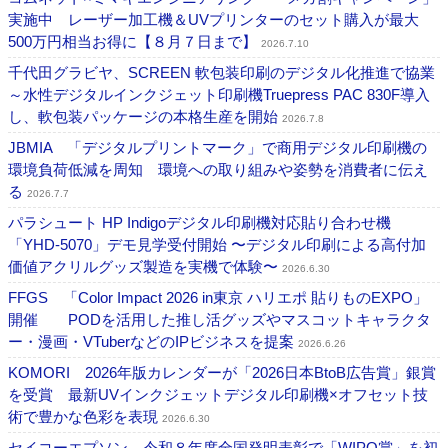
実施中 レーザー加工機＆UVプリンターのセット購入が最大
500万円相当お得に【８月７日まで】
2026.7.10
千代田グラビヤ、SCREEN 軟包装印刷のデジタル化推進で協業
～水性デジタルインクジェット印刷機Truepress PAC 830F導入
し、軟包装パッケージの本格生産を開始
2026.7.8
JBMIA 「デジタルプリントマーク」で商用デジタル印刷機の
環境負荷低減を周知 環境への取り組みや姿勢を消費者に伝え
る
2026.7.7
パラシュート HP Indigoデジタル印刷機対応貼り合わせ機
「YHD-5070」デモ見学受付開始 〜デジタル印刷による高付加
価値アクリルグッズ製造を実機で体験〜
2026.6.30
FFGS 「Color Impact 2026 in東京 ハリエポ 貼りものEXPO」
開催 PODを活用した推し活グッズやマスコットキャラクタ
ー・漫画・VTuberなどのIPビジネスを提案
2026.6.26
KOMORI 2026年版カレンダーが「2026日本BtoB広告賞」銀賞
を受賞 最新UVインクジェットデジタル印刷機×オフセット技
術で豊かな色彩を表現
2026.6.30
セイコーエプソン 令和８年度全国発明表彰で「WIPO賞」を初