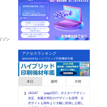
リゾン
アクセスランキング
sponcerd by ハイブリッド印刷機材年鑑
本日
週間
月間
JAGAT 「page2027」ポスターデザイン
日印
決定、加藤文明社のデザインを採用 公
た個
式サイトも例年より大幅に前倒し公開し
彰」