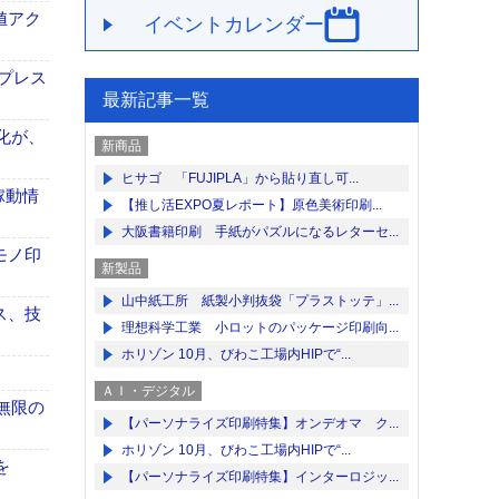
値アク
イベントカレンダー
トプレス
最新記事一覧
動化が、
新商品
ヒサゴ 「FUJIPLA」から貼り直し可...
稼動情
【推し活EXPO夏レポート】原色美術印刷...
大阪書籍印刷 手紙がパズルになるレターセ...
りモノ印
新製品
山中紙工所 紙製小判抜袋「プラストッテ」...
ス、技
理想科学工業 小ロットのパッケージ印刷向...
ホリゾン 10月、びわこ工場内HIPで“...
ＡＩ・デジタル
、無限の
【パーソナライズ印刷特集】オンデオマ ク...
ホリゾン 10月、びわこ工場内HIPで“...
を
【パーソナライズ印刷特集】インターロジッ...