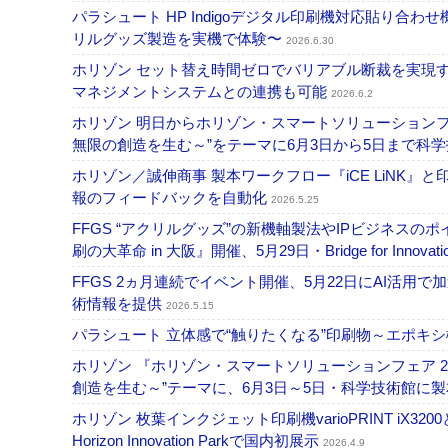
パラシュート HP Indigoデジタル印刷機対応貼り合わ
リルグッズ製造を実機で体験〜
2026.6.30
ホリゾン セット替え時間ゼロでバリアブル断裁を実現す
マネジメントシステムとの連携も可能
2026.6.2
ホリゾン 明日からホリゾン・スマートソリューションフェア 2026 in
無限の創造を生む～”をテーマに6月3日から5日まで科
ホリゾン／誠伸商事 製本ワークフロー『iCE LiNK
報のフィードバックを自動化
2026.5.25
FFGS “アクリルグッズ”の新機軸製法やIPビジネスのポイント
刷の大革命 in 大阪』開催、5月29日・Bridge for Innov
FFGS 2ヵ月連続でイベント開催、5月22日にAI活用
術情報を提供
2026.5.15
パラシュート ⽴体感で“触りたくなる”印刷物～エポキ
ホリゾン 『ホリゾン・スマートソリューションフェア 2026 in 東京
創造を生む～”テーマに、6月3日～5日・科学技術館に
ホリゾン 枚葉インクジェット印刷機varioPRINT iX320
Horizon Innovation Parkで国内初展示
2026.4.9