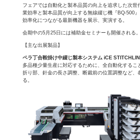
フェアでは自動化と製本品質の向上を追求した次世代型中綴じ
案内
業効率と製本品質が向上する無線綴じ機『BQ-500』
効率化につながる最新機器を展示、実演する。
発刊案内
JFPI印刷用語集
印刷機材年鑑
会期中の5月25日には補助金セミナーも開催される
運営
【主な出展製品】
会社案内
購読・購入申し込み
サイトポリシ
ペラ丁合鞍掛け中綴じ製本システム iCE STITCHLINER
多品種少量生産に対応するために、全自動化するこ
折り部、針金の長さ調整、断裁前の位置調整など、
る。