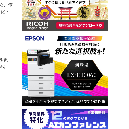
じめ、作
力化・
機構、
現す