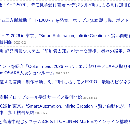
せ機「YHD-5070」デモ見学受付開始 〜デジタル印刷による高付加価
る三方断裁機「HT-1000R」を発売、ホリゾン無線綴じ機、ポス
 東京、“Smart Automation, Infinite Creation.～賢い自
学技術館
2026.6.2
』と印刷経営情報システム『印刷管太郎』がデータ連携、機器の設定、
を紹介『Color Impact 2026 ～ ハリエポ 貼りモノEXPO 貼
ation OSAKA大阪ショウルーム
2026.5.18
で加速する営業・制作革新、6月23日に貼りモノEXPO～最新のビジネ
シ樹脂ドロップシール受託サービス提供開始
2026.5.11
』“Smart Automation, Infinite Creation.～賢い自動化が
製本・加工機器集結
2026.5.7
0と高速中綴じシステムiCE STITCHLINER Mark Vのインライン構成