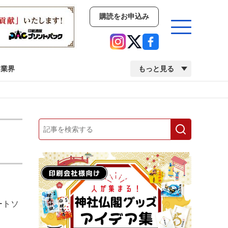
購読をお申込み
業界
もっと見る
新商品
イベント
市場・統計
人事・移転・異動・訃報
業界
市場・統計
人事・移転・異動・訃報
ートソ
2022 見える化・MIS特集
2022 検査・校正特集