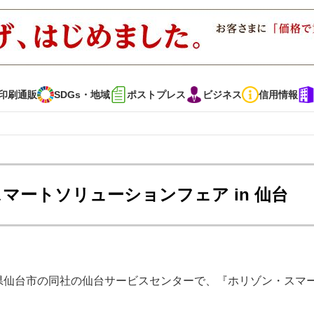
印刷通販
SDGs・地域
ポストプレス
ビジネス
信用情報
インタビュー
コレクション
マートソリューションフェア in 仙台
通販
SDGs・地域
ポストプレス
ビジネス
イベント
信用情報
城県仙台市の同社の仙台サービスセンターで、『ホリゾン・スマ
・多彩な商材～
JAPAN PACK 2023 特集
中古印刷機・製本機特集