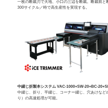
一枚の断裁刃で天地、小口の三辺を断裁。断裁前と
300サイクル／時で高生産性を実現する。
中綴じ折製本システム VAC-1000+SW-20+BC-20+SPF-
中綴じ、折り、平綴じ、コーナー綴じ、穴あけなどの多
り）の高速処理が可能。