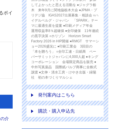
してよかったと思える活動を ●ジャグラ栃
木 来年9月に関地協栃木大会 ●JPMA・プ
るポイ
リデジ協 IGAS2027出展募集・相談会 ○ハ
イデルベルグ・ジャパン 「SPARK」テー
マに最適生産を提案 ●印刷メディア年金
運用収益率8％超確保 ●全印健保 11年連続
の黒字決算 ○ホリゾン Horizon Smart
Factory 2026 in HIP開催 ●RMGT サマーシ
ョー2026盛況に ●印刷工業会 3回目の
「本を贈ろう」 ○全印工連・日紙商 ペー
パーサミットジャパンに4,000人超 ●キング
コーポレーション 会場限定商品を販売 ●
中外写真薬品 国際紙パルプ商事に全株式
譲渡 ●文伸・清水工房・けやき出版・緑陽
社 初の本づくりマルシェ
発刊案内はこちら
購読・購入申込先
、人の介