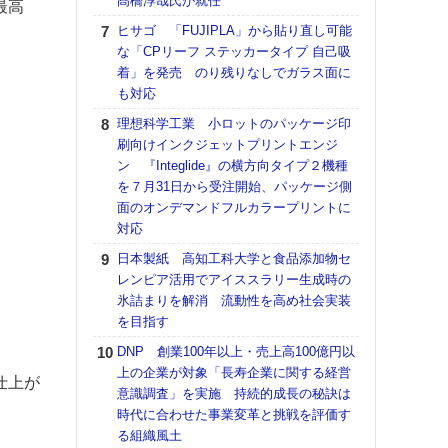
髙橋淳哉氏が就任
最高
【K
ヒサゴ 「FUJIPLA」から貼り直し可能
道の
な「CPリーフ ステッカータイプ 自己吸
える
着」を発売 のり残りなしでガラス面に
の印刷
も対応
CE
理想科学工業 小ロットのパッケージ印
【ペ
刷向けインクジェットプリントエンジ
ト】
ン 『Integlide』の横方向タイプ２機種
アで
を７月31日から受注開始、パッケージ側
面のオンデマンドフルカラープリントに
KO
対応
体製
日本製紙 高知工科大学と食品添加物セ
【パ
レンピア活用でアイススラリー生成時の
士フ
氷詰まりを解消 流動性を高め社会実装
パン
を目指す
書を
ツー
DNP 創業100年以上・売上高100億円以
トも
上の企業が対象「長寿企業に関する経営
仕上が
意識調査」を実施 持続的成長の秘訣は
富士
時代に合わせた事業変革と挑戦を評価す
地・
る組織風土
付表