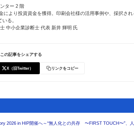
ター 2 階
助金により投資資金を獲得。印刷会社様の活用事例や、採択され
ている。
 中小企業診断士 代表 新井 輝明 氏
この記事をシェアする
X（旧Twitter）
リンクをコピー
ctory 2026 in HIP開催へ～“無人化との共存 〜FIRST TOUCH〜”