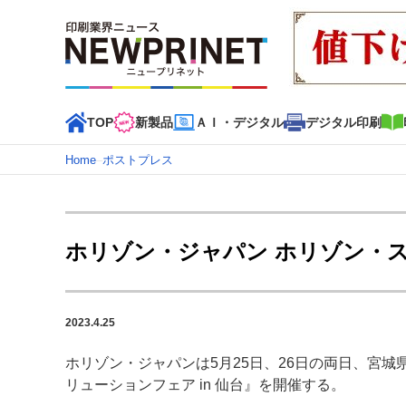
TOP
新製品
ＡＩ・デジタル
デジタル印刷
Home
–
ポストプレス
インデックス
TOP
新着記事
特集記事
動画コンテンツ
ホリゾン・ジャパン ホリゾン・ス
カテゴリー一覧
新商品
新製品
ＡＩ・デジタル
デジタル印刷
印刷
2023.4.25
特集記事カテゴリー一覧
ホリゾン・ジャパンは5月25日、26日の両日、宮
特集・デジタル印刷 アイデアで勝負！ ～多様なビジネス
リューションフェア in 仙台』を開催する。
特集・デジタル印刷 ～ 新成長軌道を描く