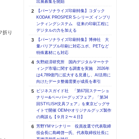
出展募集を開始
る
【パーソナライズ印刷特集】コダック
DNP
KODAK PROSPER S-シリーズ インプリ
上の
ンティングシステム 従来の印刷工程に
意識
デジタルの力を加える
時代
フ折り
る組
【パーソナライズ印刷特集】博伸社 大
量バリアブル印刷に対応ユポ、PETなど
【パ
特殊素材にも対応
量バ
特殊
矢野経済研究所 国内デジタルマーケテ
ィング市場に関する調査を実施 2026年
ホリゾ
は4,789億円に拡大する見通し、AI活用に
で“Hor
向けたデータ整備需要が成長を牽引
催へ～
TO
ビジネスガイド社 「第67回ステーショ
スマ
ナリー&ペーパーグッズフェア」「第34
回STYLISH文具フェア」を東京ビッグサ
理想
イトで開催 OEMやオリジナルグッズ製作
刷向
の商談も【９月２〜４日】
ン 『
を７
芳野YMマシナリー 役員改選で代表取締
面の
役会長に島崎啓一氏、代表取締役社長に
対応