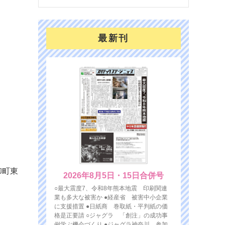
最新刊
卸町東
2026年8月5日・15日合併号
○最大震度7、令和8年熊本地震 印刷関連
業も多大な被害か ●経産省 被害中小企業
に支援措置 ●日紙商 巻取紙・平判紙の価
格是正要請 ○ジャグラ 「創注」の成功事
例学ぶ機会づくり ●ジャグラ神奈川 参加