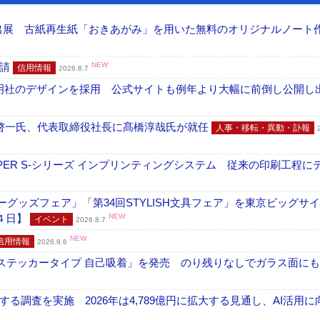
へ出展 古紙再生紙「おきあがみ」を用いた無料のオリジナルノート
申請
NEW
信用情報
2026.8.7
加藤文明社のデザインを採用 公式サイトも例年より大幅に前倒し公開し
啓一氏、代表取締役社長に髙橋淳哉氏が就任
人事・移転・異動・訃報
PER S-シリーズ インプリンティングシステム 従来の印刷工程に
グッズフェア」「第34回STYLISH文具フェア」を東京ビッグサ
４日】
NEW
イベント
2026.8.7
NEW
信用情報
2026.8.6
フ ステッカータイプ 自己吸着」を発売 のり残りなしでガラス面に
調査を実施 2026年は4,789億円に拡大する見通し、AI活用に