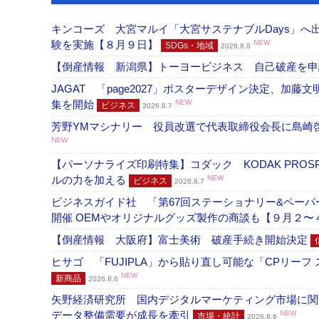
キンコーズ 大宮マルイ「大宮サステナブルDays」
験を実施【８月９日】
NEW
SDGs・地域
2026.8.8
【倒産情報 新潟県】トーヨービジネス 自己破産を
JAGAT 「page2027」ポスターデザイン決定、
集を開始
NEW
ビジネス
2026.8.7
芳野YMマシナリー 役員改選で代表取締役会長に島崎
NEW
【パーソナライズ印刷特集】コダック KODAK PROS
ルの力を加える
NEW
ビジネス
2026.8.7
ビジネスガイド社 「第67回ステーショナリー&ペーパー
開催 OEMやオリジナルグッズ製作の商談も【９月２〜
【倒産情報 大阪府】富士美術 破産手続き開始決定
ヒサゴ 「FUJIPLA」から貼り直し可能な「CPリー
NEW
新商品
2026.8.6
矢野経済研究所 国内デジタルマーケティング市場に関する
データ整備需要が成長を牽引
NEW
市場・統計
2026.8.6