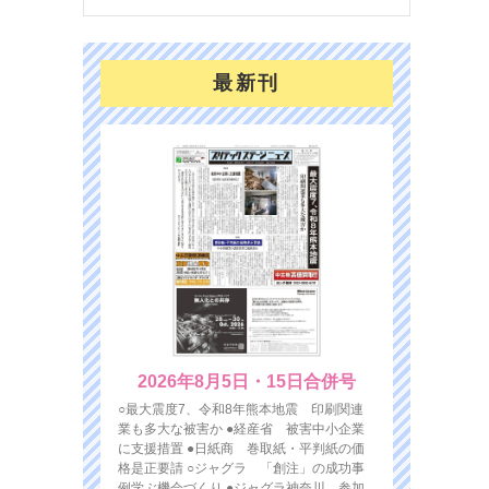
最新刊
2026年8月5日・15日合併号
○最大震度7、令和8年熊本地震 印刷関連
業も多大な被害か ●経産省 被害中小企業
に支援措置 ●日紙商 巻取紙・平判紙の価
格是正要請 ○ジャグラ 「創注」の成功事
例学ぶ機会づくり ●ジャグラ神奈川 参加