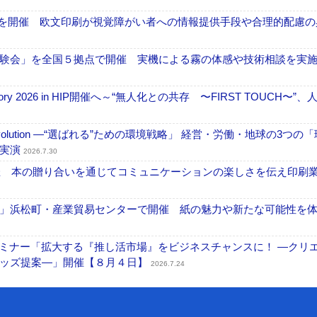
」を開催 欧文印刷が視覚障がい者への情報提供手段や合理的配慮の
験会」を全国５拠点で開催 実機による霧の体感や技術相談を実
ctory 2026 in HIP開催へ～“無人化との共存 〜FIRST TOUCH〜”
ng Evolution ―“選ばれる”ための環境戦略」 経営・労働・地球の3つの
を実演
2026.7.30
開催 本の贈り合いを通じてコミュニケーションの楽しさを伝え印刷
」浜松町・産業貿易センターで開催 紙の魅力や新たな可能性を
セミナー「拡大する『推し活市場』をビジネスチャンスに！ ―クリ
グッズ提案―」開催【８月４日】
2026.7.24