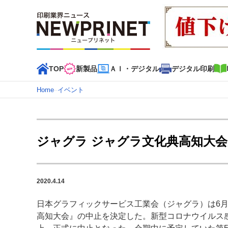
TOP
新製品
ＡＩ・デジタル
デジタル印刷
Home
–
イベント
インデックス
TOP
新着記事
特集記事
動画コンテンツ
ジャグラ ジャグラ文化典高知大
カテゴリー一覧
新商品
新製品
ＡＩ・デジタル
デジタル印刷
印刷
2020.4.14
特集記事カテゴリー一覧
日本グラフィックサービス工業会（ジャグラ）は6月
2022 見える化・MIS特集
特集・デジタル印刷 アイデア
高知大会』の中止を決定した。新型コロナウイルス
特集・デジタル印刷 ～ 新成長軌道を描く