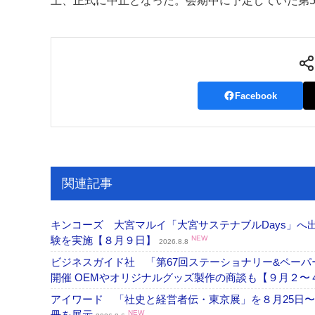
上、正式に中止となった。会期中に予定していた第5
案内
発刊案内
JFPI印刷用語集
印刷機材年鑑
運営
Facebook
会社案内
購読・購入申し込み
サイトポリシ
関連記事
キンコーズ 大宮マルイ「大宮サステナブルDays」
験を実施【８月９日】
NEW
2026.8.8
ビジネスガイド社 「第67回ステーショナリー&ペーパー
開催 OEMやオリジナルグッズ製作の商談も【９月２〜
アイワード 「社史と経営者伝・東京展」を８月25日〜
冊を展示
NEW