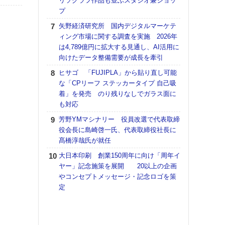
リソグラフ作品も並ぶスタジオ兼ショッ
プ
【K
道の
矢野経済研究所 国内デジタルマーケテ
える
ィング市場に関する調査を実施 2026年
の印刷
は4,789億円に拡大する見通し、AI活用に
CE
向けたデータ整備需要が成長を牽引
【ペ
ヒサゴ 「FUJIPLA」から貼り直し可能
ト】
な「CPリーフ ステッカータイプ 自己吸
アで
着」を発売 のり残りなしでガラス面に
も対応
KO
体製
芳野YMマシナリー 役員改選で代表取締
役会長に島崎啓一氏、代表取締役社長に
富士
髙橋淳哉氏が就任
地・
付表
大日本印刷 創業150周年に向け「周年イ
ヤー」記念施策を展開 20以上の企画
【パ
やコンセプトメッセージ・記念ロゴを策
士フ
定
パン
書を
ツー
トも