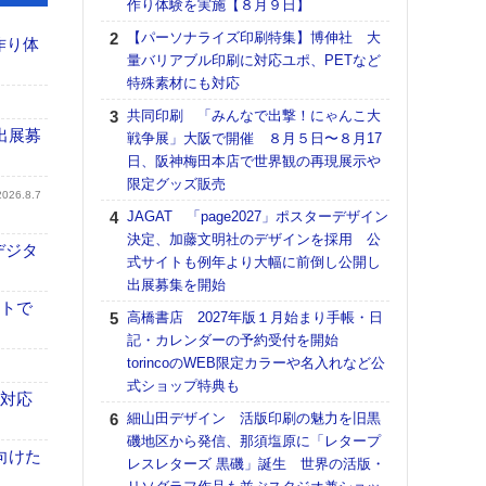
作り体験を実施【８月９日】
る
【パーソナライズ印刷特集】博伸社 大
DNP
作り体
量バリアブル印刷に対応ユポ、PETなど
上の
特殊素材にも対応
意識
時代
共同印刷 「みんなで出撃！にゃんこ大
る組
出展募
戦争展」大阪で開催 ８月５日〜８月17
日、阪神梅田本店で世界観の再現展示や
【パ
限定グッズ販売
量バ
2026.8.7
特殊
JAGAT 「page2027」ポスターデザイン
決定、加藤文明社のデザインを採用 公
ホリゾ
デジタ
式サイトも例年より大幅に前倒し公開し
で“Hor
出展募集を開始
催へ～
イトで
TO
高橋書店 2027年版１月始まり手帳・日
スマ
記・カレンダーの予約受付を開始
torincoのWEB限定カラーや名入れなど公
理想
式ショップ特典も
刷向
も対応
ン 『
細山田デザイン 活版印刷の魅力を旧黒
を７
磯地区から発信、那須塩原に「レタープ
面の
向けた
レスレターズ 黒磯」誕生 世界の活版・
対応