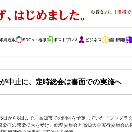
印刷通販
SDGs・地域
ポストプレス
ビジネス
信用情報
インタビュー
コレクション
会が中止に、定時総会は書面での実施へ
通販
SDGs・地域
ポストプレス
ビジネス
イベント
信用情報
5日から8日まで、高知市での開催を予定していた『ジャグラ
で勝負！ ～多様なビジネス・多彩な商材～
JAPAN PACK 2023 特集
感染症の感染拡大を受け、総務委員会と高知大会実行委員会の