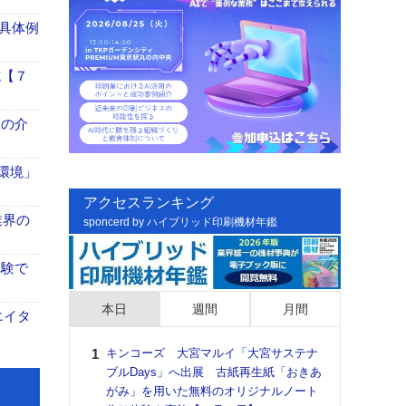
具体例
施【７
、人の介
「環境」
アクセスランキング
業界の
sponcerd by ハイブリッド印刷機材年鑑
体験で
本日
週間
月間
エイタ
キンコーズ 大宮マルイ「大宮サステナ
日印
ブルDays」へ出展 古紙再生紙「おきあ
た個
がみ」を用いた無料のオリジナルノート
彰」