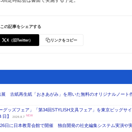
5回定時総会は書面で実施する予定。
この記事をシェアする
X（旧Twitter）
リンクをコピー
ー
お問い合わせ
へ出展 古紙再生紙「おきあがみ」を用いた無料のオリジナルノート
グッズフェア」「第34回STYLISH文具フェア」を東京ビッグサ
４日】
NEW
2026.8.7
26日に日本教育会館で開催 独自開発の社史編集システム実演や実物