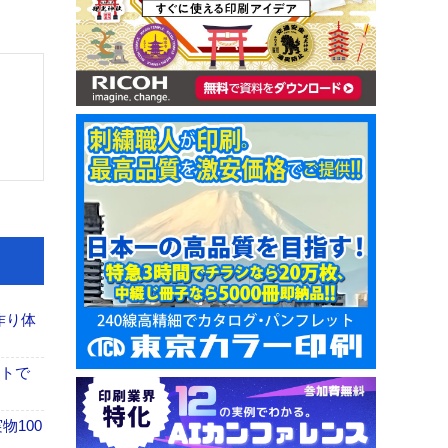
作り体
イトで
100