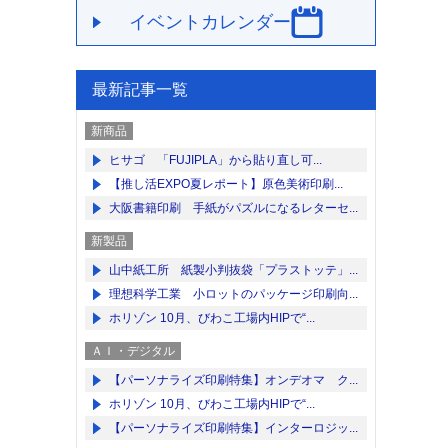
イベントカレンダー
最新記事一覧
新商品
ヒサゴ 「FUJIPLA」から貼り直し可...
【推し活EXPO夏レポート】原色美術印刷...
大阪書籍印刷 手紙がパズルになるレターセ...
新製品
山中紙工所 紙製小判抜袋「プラストッテ」...
理想科学工業 小ロットのパッケージ印刷向...
ホリゾン 10月、びわこ工場内HIPで“...
ＡＩ・デジタル
【パーソナライズ印刷特集】オンデオマ ク...
ホリゾン 10月、びわこ工場内HIPで“...
【パーソナライズ印刷特集】インターロジッ...