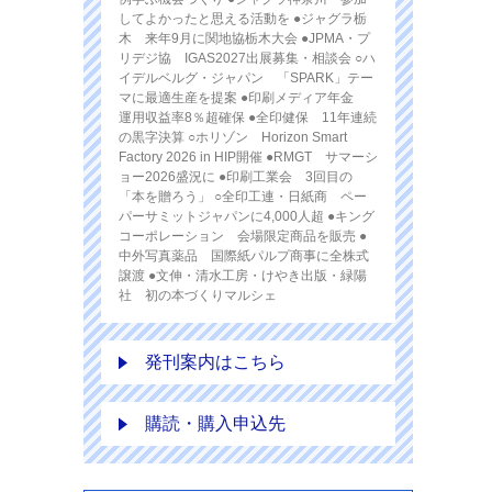
してよかったと思える活動を ●ジャグラ栃
木 来年9月に関地協栃木大会 ●JPMA・プ
リデジ協 IGAS2027出展募集・相談会 ○ハ
イデルベルグ・ジャパン 「SPARK」テー
マに最適生産を提案 ●印刷メディア年金
運用収益率8％超確保 ●全印健保 11年連続
の黒字決算 ○ホリゾン Horizon Smart
Factory 2026 in HIP開催 ●RMGT サマーシ
ョー2026盛況に ●印刷工業会 3回目の
「本を贈ろう」 ○全印工連・日紙商 ペー
パーサミットジャパンに4,000人超 ●キング
コーポレーション 会場限定商品を販売 ●
中外写真薬品 国際紙パルプ商事に全株式
譲渡 ●文伸・清水工房・けやき出版・緑陽
社 初の本づくりマルシェ
発刊案内はこちら
購読・購入申込先