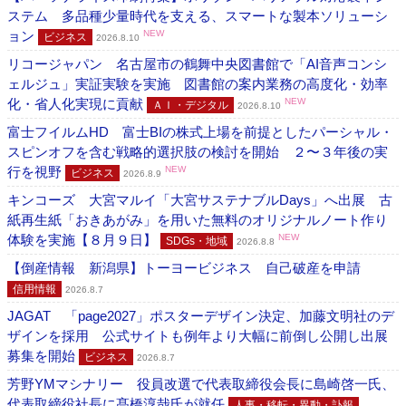
ステム 多品種少量時代を支える、スマートな製本ソリューシ
ョン
NEW
ビジネス
2026.8.10
リコージャパン 名古屋市の鶴舞中央図書館で「AI音声コンシ
ェルジュ」実証実験を実施 図書館の案内業務の高度化・効率
化・省人化実現に貢献
NEW
ＡＩ・デジタル
2026.8.10
富士フイルムHD 富士BIの株式上場を前提としたパーシャル・
スピンオフを含む戦略的選択肢の検討を開始 ２〜３年後の実
行を視野
NEW
ビジネス
2026.8.9
キンコーズ 大宮マルイ「大宮サステナブルDays」へ出展 古
紙再生紙「おきあがみ」を用いた無料のオリジナルノート作り
体験を実施【８月９日】
NEW
SDGs・地域
2026.8.8
【倒産情報 新潟県】トーヨービジネス 自己破産を申請
信用情報
2026.8.7
JAGAT 「page2027」ポスターデザイン決定、加藤文明社のデ
ザインを採用 公式サイトも例年より大幅に前倒し公開し出展
募集を開始
ビジネス
2026.8.7
芳野YMマシナリー 役員改選で代表取締役会長に島崎啓一氏、
代表取締役社長に髙橋淳哉氏が就任
人事・移転・異動・訃報