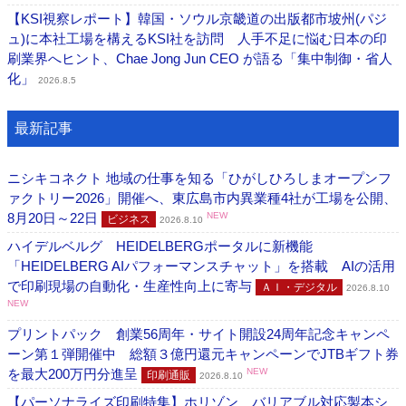
【KSI視察レポート】韓国・ソウル京畿道の出版都市坡州(パジ
ュ)に本社工場を構えるKSI社を訪問 人手不足に悩む日本の印
刷業界へヒント、Chae Jong Jun CEO が語る「集中制御・省人
化」
2026.8.5
最新記事
ニシキコネクト 地域の仕事を知る「ひがしひろしまオープンフ
ァクトリー2026」開催へ、東広島市内異業種4社が工場を公開、
8月20日～22日
NEW
ビジネス
2026.8.10
ハイデルベルグ HEIDELBERGポータルに新機能
「HEIDELBERG AIパフォーマンスチャット」を搭載 AIの活用
で印刷現場の自動化・生産性向上に寄与
ＡＩ・デジタル
2026.8.10
NEW
プリントパック 創業56周年・サイト開設24周年記念キャンペ
ーン第１弾開催中 総額３億円還元キャンペーンでJTBギフト券
を最大200万円分進呈
NEW
印刷通販
2026.8.10
【パーソナライズ印刷特集】ホリゾン バリアブル対応製本シ