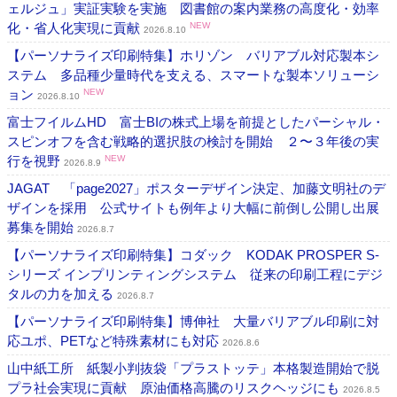
ェルジュ」実証実験を実施 図書館の案内業務の高度化・効率
化・省人化実現に貢献
NEW
2026.8.10
【パーソナライズ印刷特集】ホリゾン バリアブル対応製本シ
ステム 多品種少量時代を支える、スマートな製本ソリューシ
ョン
NEW
2026.8.10
富士フイルムHD 富士BIの株式上場を前提としたパーシャル・
スピンオフを含む戦略的選択肢の検討を開始 ２〜３年後の実
行を視野
NEW
2026.8.9
JAGAT 「page2027」ポスターデザイン決定、加藤文明社のデ
ザインを採用 公式サイトも例年より大幅に前倒し公開し出展
募集を開始
2026.8.7
【パーソナライズ印刷特集】コダック KODAK PROSPER S-
シリーズ インプリンティングシステム 従来の印刷工程にデジ
タルの力を加える
2026.8.7
【パーソナライズ印刷特集】博伸社 大量バリアブル印刷に対
応ユポ、PETなど特殊素材にも対応
2026.8.6
山中紙工所 紙製小判抜袋「プラストッテ」本格製造開始で脱
プラ社会実現に貢献 原油価格高騰のリスクヘッジにも
2026.8.5