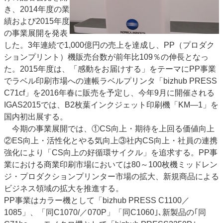
き、2014年度の業
特集・デジタル印刷 アイデアで勝負！ ～多様なビジネス・多彩な商材～
績および2015年度
JAPAN PACK 2023 特集
中古印刷機・製本機特集
2022 検査・校正特集
の事業展開を発表
特集・デジタル印刷 ～ 新成長軌道を描く
した。3年連続で1,000億円の売上を達成し、PP（プロダク
ションプリント）機販売台数が前年比109％の伸長となっ
案内
た。2015年度は、「感動をお届けする」をテーマにPP事業
発刊案内
JFPI印刷用語集
印刷機材年鑑
でラベル印刷市場への連帳ラベルプリンタ「bizhub PRESS
C71cf」を2016年春に販売を予定し、今年9月に開催される
運営
IGAS2015では、B2枚葉インクジェット印刷機「KM―1」を
会社案内
購読・購入申し込み
サイトポリシー
国内初出展する。
お問い合わせ
今期の事業展開では、①CS向上・期待を上回る価値向上
②ES向上・活性化とやる気向上③社内CS向上・社員の連携
強化により「CS向上の好循環サイクル」を追求する。PP事
業における商業印刷市場においては80～100枚機ミッドレン
ジ・プロダクションプリンター市場の拡大、新規商品による
ビジネス領域の拡大を推進する。
PP事業はカラー機として「bizhub PRESS C1100／
1085」、「同C1070/／070P」「同C1060｣､新製品の｢同