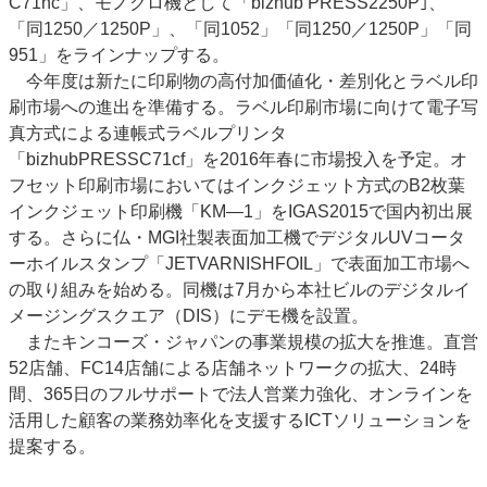
C71hc」、モノクロ機として「bizhub PRESS2250P｣、
「同1250／1250P」、「同1052」「同1250／1250P」「同
951」をラインナップする。
今年度は新たに印刷物の高付加価値化・差別化とラベル印
刷市場への進出を準備する。ラベル印刷市場に向けて電子写
真方式による連帳式ラベルプリンタ
「bizhubPRESSC71cf」を2016年春に市場投入を予定。オ
フセット印刷市場においてはインクジェット方式のB2枚葉
インクジェット印刷機「KM―1」をIGAS2015で国内初出展
する。さらに仏・MGI社製表面加工機でデジタルUVコータ
ーホイルスタンプ「JETVARNISHFOIL」で表面加工市場へ
の取り組みを始める。同機は7月から本社ビルのデジタルイ
メージングスクエア（DIS）にデモ機を設置。
またキンコーズ・ジャパンの事業規模の拡大を推進。直営
52店舗、FC14店舗による店舗ネットワークの拡大、24時
間、365日のフルサポートで法人営業力強化、オンラインを
活用した顧客の業務効率化を支援するICTソリューションを
提案する。