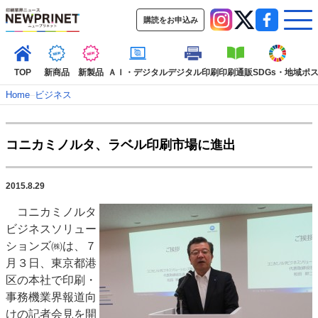
購読をお申込み
TOP
新商品
新製品
ＡＩ・デジタル
デジタル印刷
印刷通販
SDGs・地域
ポ
Home
–
ビジネス
インデックス
コニカミノルタ、ラベル印刷市場に進出
TOP
新着記事
特集記事
動画コンテンツ
インタビュー
コレクション
2015.8.29
カテゴリー一覧
コニカミノルタ
新商品
新製品
ＡＩ・デジタル
デジタル印刷
印刷通販
ビジネスソリュー
SDGs・地域
ポストプレス
ビジネス
イベント
信用情報
業界
ションズ㈱は、７
月３日、東京都港
市場・統計
人事・移転・異動・訃報
区の本社で印刷・
特集記事カテゴリー一覧
事務機業界報道向
けの記者会見を開
2022 見える化・MIS特集