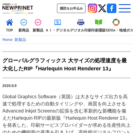
購読をお申込み
TOP
新商品
新製品
ＡＩ・デジタル
デジタル印刷
印刷通販
SDGs・地域
ポ
Home
–
新製品
インデックス
グローバルグラフィックス 大サイズの処理速度を最
TOP
新着記事
特集記事
動画コンテンツ
大化したRIP『Harlequin Host Renderer 13』
インタビュー
コレクション
カテゴリー一覧
2020.9.9
新商品
新製品
ＡＩ・デジタル
デジタル印刷
印刷通販
Global Graphics Software（英国）は大きなサイズ出力を高
SDGs・地域
ポストプレス
ビジネス
イベント
信用情報
業界
速で処理するための自動タイリングや、画質を向上させる
市場・統計
人事・移転・異動・訃報
Advanced Inkjet Screensの拡張を含む革新的な新機能を備
えたHarlequin RIPの最新版『Harlequin Host Renderer 13』
特集記事カテゴリー一覧
を発表した。印刷サービスプロバイダーが求める生産性向上
特集・デジタル印刷 アイデアで勝負！ ～多様なビジネス・多彩な商材～
のための機能面の基準を引き上げ、高性能デジタルフロント