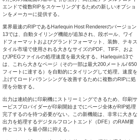
エンドで複数RIPをスケーリングするための新しいオプショ
JAPAN PACK 2023 特集
中古印刷機・製本機特集
ンをメーカーに提供する。
2022 見える化・MIS特集
2022 検査・校正特集
特集・デジタル印刷 ～ 新成長軌道を描く
業界最速のRIPであるHarlequin Host Rendererのバージョン
13では、自動タイリング機能が追加され、段ボール、ワイ
案内
ドフォーマットおよびグランドフォーマット、装飾、テキス
発刊案内
JFPI印刷用語集
印刷機材年鑑
タイル市場で使用される大きなサイズのPDF、TIFF、およ
びJPEGファイルの処理速度を最大化する。Harlequin13で
運営
は、これら大きなページ（その一部は最大200メートル/ 650
会社案内
購読・購入申し込み
サイトポリシー
フィートに達する）を自動的にタイリングして処理。速度を
お問い合わせ
上げてロードバランシングを改善するために複数のRIPに処
理を分散する。
出力は連続的に印刷機にストリーミングできるため、印刷サ
ービスプロバイダーが印刷開始までにページ全体がRIP処理
完了するのを待つ必要がない。この新機能は、非常に大きな
出力を処理するデジタルフロントエンド（DFE）のRAM要
件とコストを最小限に抑える。