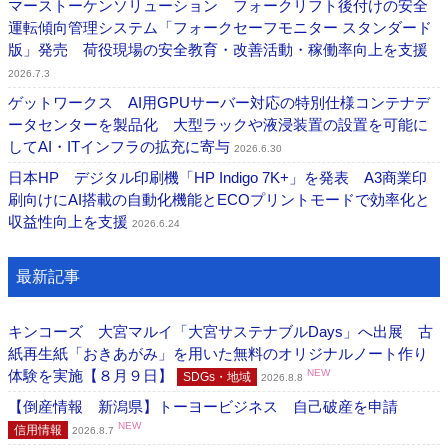
マーストーケンソリューション フォークリフト後付けの安全
運転傾向管理システム「フォークセーフモニター スタンダード
版」発売 荷役現場の安全教育・改善活動・稼働率向上を支援
2026.7.3
ゲットワークス AI用GPUサーバー対応の特別仕様コンテナデ
ータセンターを製品化 大型ラックや液浸装置の設置を可能に
してAI・ITインフラの拡充に寄与
2026.6.30
日本HP デジタル印刷機「HP Indigo 7K+」を発表 A3商業印
刷向けにAI搭載の自動化機能とECOプリントモードで効率化と
収益性向上を支援
2026.6.24
最新記事
キンコーズ 大宮マルイ「大宮サステナブルDays」へ出展 古
紙再生紙「おきあがみ」を用いた無料のオリジナルノート作り
体験を実施【８月９日】
NEW
SDGs・地域
2026.8.8
【倒産情報 新潟県】トーヨービジネス 自己破産を申請
NEW
信用情報
2026.8.7