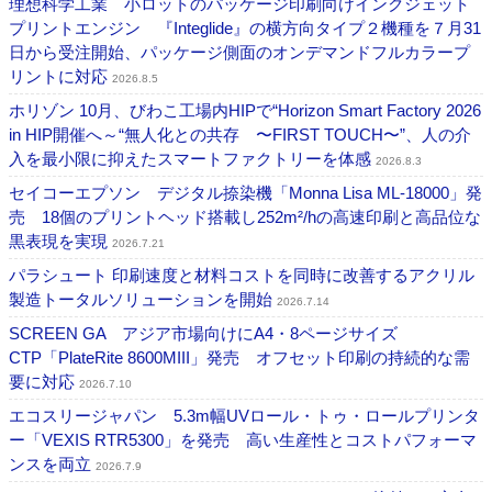
理想科学工業 小ロットのパッケージ印刷向けインクジェット
プリントエンジン 『Integlide』の横方向タイプ２機種を７月31
日から受注開始、パッケージ側面のオンデマンドフルカラープ
リントに対応
2026.8.5
ホリゾン 10月、びわこ工場内HIPで“Horizon Smart Factory 2026
in HIP開催へ～“無人化との共存 〜FIRST TOUCH〜”、人の介
入を最小限に抑えたスマートファクトリーを体感
2026.8.3
セイコーエプソン デジタル捺染機「Monna Lisa ML-18000」発
売 18個のプリントヘッド搭載し252m²/hの高速印刷と高品位な
黒表現を実現
2026.7.21
パラシュート 印刷速度と材料コストを同時に改善するアクリル
製造トータルソリューションを開始
2026.7.14
SCREEN GA アジア市場向けにA4・8ページサイズ
CTP「PlateRite 8600MIII」発売 オフセット印刷の持続的な需
要に対応
2026.7.10
エコスリージャパン 5.3m幅UVロール・トゥ・ロールプリンタ
ー「VEXIS RTR5300」を発売 高い生産性とコストパフォーマ
ンスを両立
2026.7.9