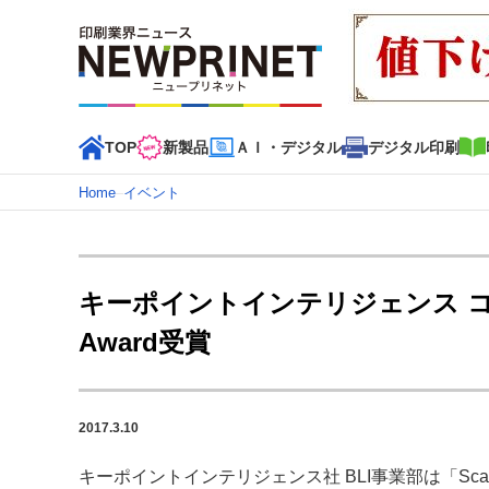
TOP
新製品
ＡＩ・デジタル
デジタル印刷
Home
–
イベント
インデックス
TOP
新着記事
特集記事
動画コンテンツ
キーポイントインテリジェンス コダックア
カテゴリー一覧
Award受賞
新商品
新製品
ＡＩ・デジタル
デジタル印刷
印刷
特集記事カテゴリー一覧
2017.3.10
特集・デジタル印刷 アイデアで勝負！ ～多様なビジネス
特集・デジタル印刷 ～ 新成長軌道を描く
キーポイントインテリジェンス社 BLI事業部は「Scanner 