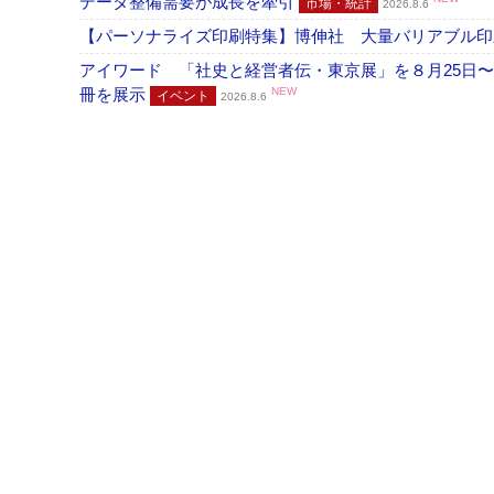
データ整備需要が成長を牽引
市場・統計
2026.8.6
【パーソナライズ印刷特集】博伸社 大量バリアブル印
アイワード 「社史と経営者伝・東京展」を８月25日〜
冊を展示
NEW
イベント
2026.8.6