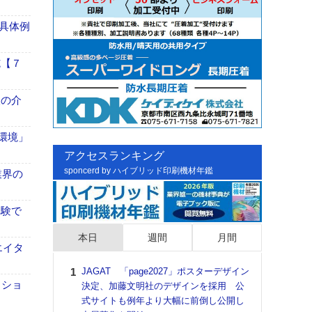
具体例
施【７
、人の介
「環境」
アクセスランキング
sponcerd by ハイブリッド印刷機材年鑑
業界の
体験で
本日
週間
月間
エイタ
JAGAT 「page2027」ポスターデザイン
日印
クショ
決定、加藤文明社のデザインを採用 公
た個
式サイトも例年より大幅に前倒し公開し
彰」