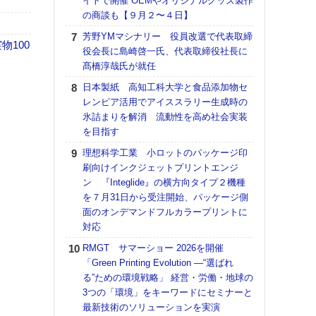
イトで開催 OEMやオリジナルグッズ製作
の商談も【９月２〜４日】
【K
道の
芳野YMマシナリー 役員改選で代表取締
100
える
役会長に島崎啓一氏、代表取締役社長に
の印刷
髙橋淳哉氏が就任
CE
日本製紙 高知工科大学と食品添加物セ
【ペ
レンピア活用でアイススラリー生成時の
ト】
氷詰まりを解消 流動性を高め社会実装
アで
を目指す
KO
理想科学工業 小ロットのパッケージ印
体製
刷向けインクジェットプリントエンジ
ン 『Integlide』の横方向タイプ２機種
【パ
を７月31日から受注開始、パッケージ側
士フ
面のオンデマンドフルカラープリントに
パン
対応
書を
ツー
RMGT サマーショー 2026を開催
トも
「Green Printing Evolution ―“選ばれ
る”ための環境戦略」 経営・労働・地球の
富士
3つの「環境」をキーワードにセミナーと
地・
最新技術のソリューションを実演
付表