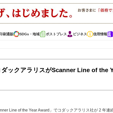
印刷通販
SDGs・地域
ポストプレス
ビジネス
信用情報
インタビュー
コレクション
ラリスがScanner Line of the Y
通販
SDGs・地域
ポストプレス
ビジネス
イベント
信用情報
・多彩な商材～
JAPAN PACK 2023 特集
中古印刷機・製本機特集
Line of the Year Award」でコダックアラリス社が 2 年