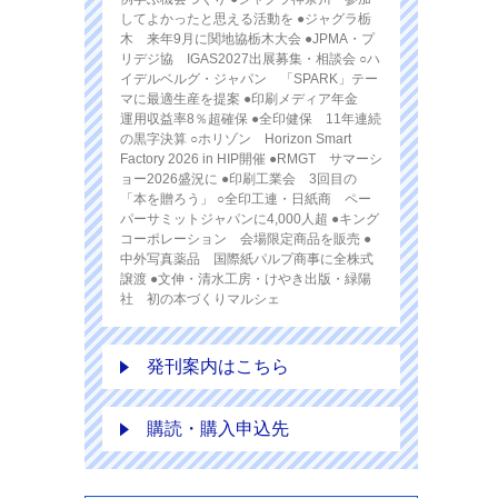
してよかったと思える活動を ●ジャグラ栃
木 来年9月に関地協栃木大会 ●JPMA・プ
リデジ協 IGAS2027出展募集・相談会 ○ハ
イデルベルグ・ジャパン 「SPARK」テー
マに最適生産を提案 ●印刷メディア年金
運用収益率8％超確保 ●全印健保 11年連続
の黒字決算 ○ホリゾン Horizon Smart
Factory 2026 in HIP開催 ●RMGT サマーシ
ョー2026盛況に ●印刷工業会 3回目の
「本を贈ろう」 ○全印工連・日紙商 ペー
パーサミットジャパンに4,000人超 ●キング
コーポレーション 会場限定商品を販売 ●
中外写真薬品 国際紙パルプ商事に全株式
譲渡 ●文伸・清水工房・けやき出版・緑陽
社 初の本づくりマルシェ
発刊案内はこちら
購読・購入申込先