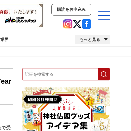
購読をお申込み
業界
もっと見る
新商品
イベント
市場・統計
人事・移転・異動・訃報
ear
業界
市場・統計
人事・移転・異動・訃報
2022 見える化・MIS特集
2022 検査・校正特集
連続で受