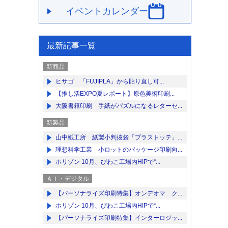
イベントカレンダー
最新記事一覧
新商品
ヒサゴ 「FUJIPLA」から貼り直し可...
【推し活EXPO夏レポート】原色美術印刷...
大阪書籍印刷 手紙がパズルになるレターセ...
新製品
山中紙工所 紙製小判抜袋「プラストッテ」...
理想科学工業 小ロットのパッケージ印刷向...
ホリゾン 10月、びわこ工場内HIPで“...
ＡＩ・デジタル
【パーソナライズ印刷特集】オンデオマ ク...
ホリゾン 10月、びわこ工場内HIPで“...
【パーソナライズ印刷特集】インターロジッ...