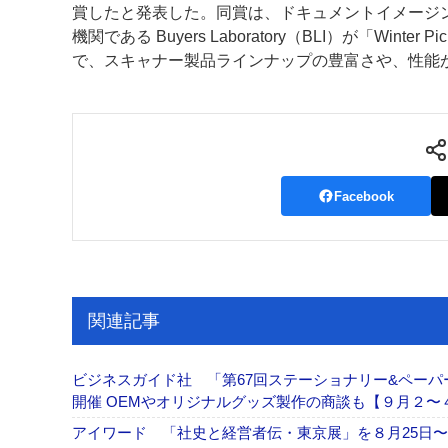
賞したと発表した。同賞は、ドキュメントイメージ
機関である Buyers Laboratory（BLI）が「Win
案内
で、スキャナー製品ラインナップの豊富さや、性能
発刊案内
JFPI印刷用語集
印刷機材年鑑
運営
会社案内
購読・購入申し込み
サイトポリシ
Facebook
関連記事
ビジネスガイド社 「第67回ステーショナリー&ペーパー
開催 OEMやオリジナルグッズ製作の商談も【９月２〜
アイワード 「社史と経営者伝・東京展」を８月25日〜