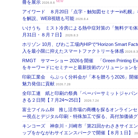
冊を展示
NEW
2026.8.6
アイワード ８月20日「点字・触知図セミナーin札幌
を解説、WEB視聴も可能
2026.8.4
いけうち ミスト冷房による熱中症対策の「無料デモ体
月31日・８月７日】
2026.8.3
ホリゾン 10月、びわこ工場内HIPで“Horizon Smart Fa
入を最小限に抑えたスマートファクトリーを体感
2026.8.3
RMGT サマーショー 2026を開催 「Green Printi
をキーワードにセミナーと最新技術のソリューション
印刷工業会 らぶっく分科会が「本を贈ろう2026」
魅力発信に貢献
2026.7.28
全印工連 紙と印刷の祭典「ペーパーサミットジャパン
きる２日間【７月24〜25日】
2026.7.24
富士フイルムBI 推し活市場の商機を探るオンライン
ー視点とデジタル印刷・特殊加工で探る、高付加価値
キンコーズ 神奈川・川崎市「第21回かわさきサイエ
ップをかながわサイエンスパークで開催【８月１日】
20