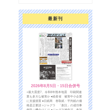
最新刊
2026年8月5日・15日合併号
○最大震度7、令和8年熊本地震 印刷関連
業も多大な被害か ●経産省 被害中小企業
に支援措置 ●日紙商 巻取紙・平判紙の価
格是正要請 ○ジャグラ 「創注」の成功事
例学ぶ機会づくり ●ジャグラ神奈川 参加