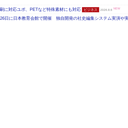
刷に対応ユポ、PETなど特殊素材にも対応
NEW
ビジネス
2026.8.6
26日に日本教育会館で開催 独自開発の社史編集システム実演や実物