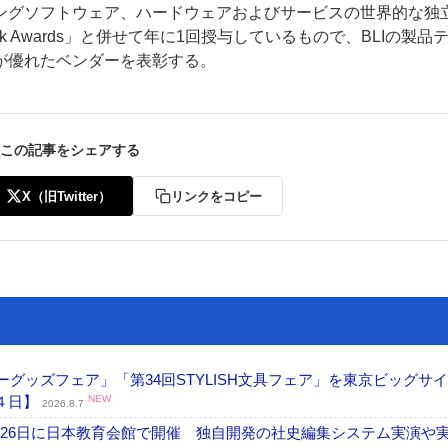
ングソフトウェア、ハードウェアおよびサービスの世界的な独
ter Pick Awards」と併せて年に1回授与しているもので、BLIの製品
が優れたベンダーを表彰する。
この記事をシェアする
ー
お問い合わせ
X（旧Twitter）
リンクをコピー
グッズフェア」「第34回STYLISH文具フェア」を東京ビッグサ
４日】
NEW
2026.8.7
26日に日本教育会館で開催 独自開発の社史編集システム実演や実物