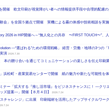
」を開催 欧文印刷が視覚障がい者への情報提供手段や合理的配慮の
験会」を全国５拠点で開催 実機による霧の体感や技術相談を実
ctory 2026 in HIP開催へ～“無人化との共存 〜FIRST TOUCH〜”
ng Evolution ―“選ばれる”ための環境戦略」 経営・労働・地球の3つの
を実演
2026.7.30
開催 本の贈り合いを通じてコミュニケーションの楽しさを伝え印刷
」浜松町・産業貿易センターで開催 紙の魅力や新たな可能性を
セミナー「拡大する『推し活市場』をビジネスチャンスに！ ―クリ
グッズ提案―」開催【８月４日】
2026.7.24
ンスチャレンジ」に出展 印刷端材を活用したアップサイクルワー
26.7.24