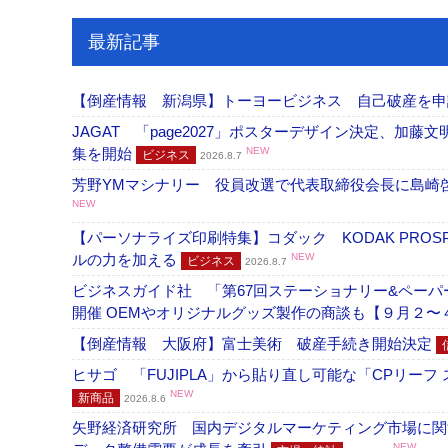
最新記事
【倒産情報 新潟県】トーヨービジネス 自己破産を
JAGAT 「page2027」ポスターデザイン決定、
集を開始
NEW
ビジネス
2026.8.7
芳野YMマシナリー 役員改選で代表取締役会長に島崎
NEW
【パーソナライズ印刷特集】コダック KODAK PROS
ルの力を加える
NEW
ビジネス
2026.8.7
ビジネスガイド社 「第67回ステーショナリー&ペーパー
開催 OEMやオリジナルグッズ製作の商談も【９月２〜
【倒産情報 大阪府】富士美術 破産手続き開始決定
ヒサゴ 「FUJIPLA」から貼り直し可能な「CPリー
NEW
新商品
2026.8.6
矢野経済研究所 国内デジタルマーケティング市場に関する
NEW