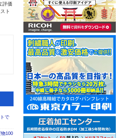
立評価
テスト
イトで
100