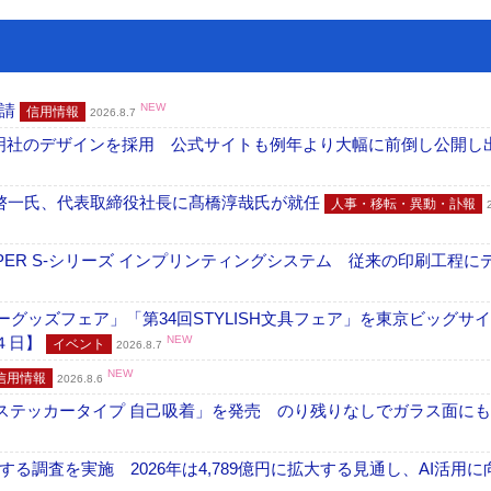
申請
NEW
信用情報
2026.8.7
加藤文明社のデザインを採用 公式サイトも例年より大幅に前倒し公開し
啓一氏、代表取締役社長に髙橋淳哉氏が就任
人事・移転・異動・訃報
PER S-シリーズ インプリンティングシステム 従来の印刷工程に
グッズフェア」「第34回STYLISH文具フェア」を東京ビッグサ
４日】
NEW
イベント
2026.8.7
NEW
信用情報
2026.8.6
フ ステッカータイプ 自己吸着」を発売 のり残りなしでガラス面に
調査を実施 2026年は4,789億円に拡大する見通し、AI活用に