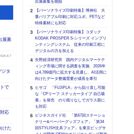
出展募集を開始
る
【パーソナライズ印刷特集】博伸社 大
DNP
量バリアブル印刷に対応ユポ、PETなど
上の
特殊素材にも対応
意識
時代
【パーソナライズ印刷特集】コダック
る組
KODAK PROSPER S-シリーズ インプリ
出展募
ンティングシステム 従来の印刷工程に
【パ
デジタルの力を加える
量バ
2026.8.7
特殊
矢野経済研究所 国内デジタルマーケテ
ィング市場に関する調査を実施 2026年
ホリゾ
デジタ
は4,789億円に拡大する見通し、AI活用に
で“Hor
向けたデータ整備需要が成長を牽引
催へ～
TO
イトで
ヒサゴ 「FUJIPLA」から貼り直し可能
スマ
な「CPリーフ ステッカータイプ 自己吸
着」を発売 のり残りなしでガラス面に
理想
も対応
刷向
も対応
ン 『
ビジネスガイド社 「第67回ステーショ
を７
ナリー&ペーパーグッズフェア」「第34
面の
向けた
回STYLISH文具フェア」を東京ビッグサ
対応