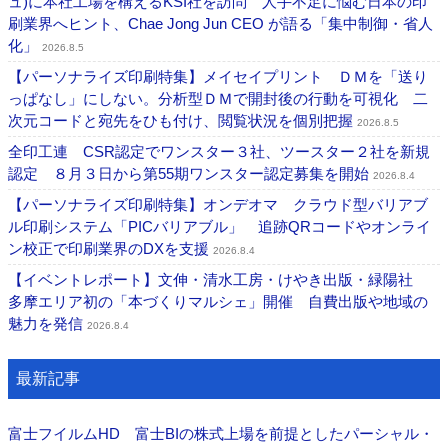
ュ)に本社工場を構えるKSI社を訪問 人手不足に悩む日本の印
刷業界へヒント、Chae Jong Jun CEO が語る「集中制御・省人
化」
2026.8.5
【パーソナライズ印刷特集】メイセイプリント ＤＭを「送り
っぱなし」にしない。分析型ＤＭで開封後の行動を可視化 二
次元コードと宛先をひも付け、閲覧状況を個別把握
2026.8.5
全印工連 CSR認定でワンスター３社、ツースター２社を新規
認定 ８月３日から第55期ワンスター認定募集を開始
2026.8.4
【パーソナライズ印刷特集】オンデオマ クラウド型バリアブ
ル印刷システム「PICバリアブル」 追跡QRコードやオンライ
ン校正で印刷業界のDXを支援
2026.8.4
【イベントレポート】文伸・清水工房・けやき出版・緑陽社
多摩エリア初の「本づくりマルシェ」開催 自費出版や地域の
魅力を発信
2026.8.4
最新記事
富士フイルムHD 富士BIの株式上場を前提としたパーシャル・