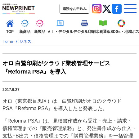
購読をお申込み
TOP
新商品
新製品
ＡＩ・デジタル
デジタル印刷
印刷通販
SDGs・地域
ポ
Home
–
ビジネス
インデックス
オロ 白鷺印刷がクラウド業務管理サービス
TOP
新着記事
特集記事
動画コンテンツ
『Reforma PSA』を導入
インタビュー
コレクション
カテゴリー一覧
2017.9.27
新商品
新製品
ＡＩ・デジタル
デジタル印刷
印刷通販
オロ（東京都目黒区）は、白鷺印刷がオロのクラウド
SDGs・地域
ポストプレス
ビジネス
イベント
信用情報
業界
PSA『Reforma PSA』を導入したと発表した。
市場・統計
人事・移転・異動・訃報
『Reforma PSA』は、見積書作成から受注・売上・請求・
特集記事カテゴリー一覧
債権管理までの『販売管理業務』と、発注書作成から仕入・
支払FB出力・債務管理までの『購買管理業務』を一括管理
2022 見える化・MIS特集