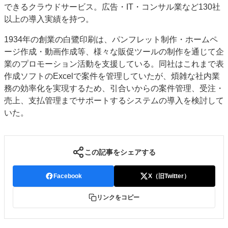
できるクラウドサービス。広告・IT・コンサル業など130社
特集・デジタル印刷 アイデアで勝負！ ～多様なビジネス・多彩な商材～
以上の導入実績を持つ。
JAPAN PACK 2023 特集
中古印刷機・製本機特集
2022 検査・校正特集
1934年の創業の白鷺印刷は、パンフレット制作・ホームペ
特集・デジタル印刷 ～ 新成長軌道を描く
ージ作成・動画作成等、様々な販促ツールの制作を通じて企
案内
業のプロモーション活動を支援している。同社はこれまで表
作成ソフトのExcelで案件を管理していたが、煩雑な社内業
発刊案内
JFPI印刷用語集
印刷機材年鑑
務の効率化を実現するため、引合いからの案件管理、受注・
運営
売上、支払管理までサポートするシステムの導入を検討して
会社案内
購読・購入申し込み
サイトポリシー
いた。
お問い合わせ
この記事をシェアする
Facebook
X（旧Twitter）
リンクをコピー