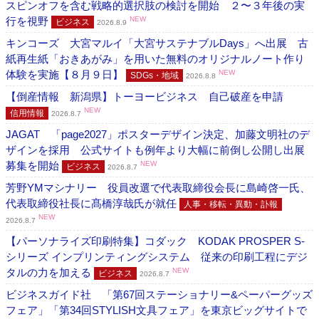
スピンオフを含む戦略的選択肢の検討を開始 ２〜３年後の実
行を視野
NEW
ビジネス
2026.8.9
キンコーズ 大宮マルイ「大宮サステナブルDays」へ出展 古
紙再生紙「おきあがみ」を用いた無料のオリジナルノート作り
体験を実施【８月９日】
NEW
SDGs・地域
2026.8.8
【倒産情報 新潟県】トーヨービジネス 自己破産を申請
NEW
信用情報
2026.8.7
JAGAT 「page2027」ポスターデザイン決定、加藤文明社のデ
ザインを採用 公式サイトも例年より大幅に前倒し公開し出展
募集を開始
NEW
ビジネス
2026.8.7
芳野YMマシナリー 役員改選で代表取締役会長に島崎啓一氏、
代表取締役社長に髙橋淳哉氏が就任
人事・移転・異動・訃報
NEW
2026.8.7
【パーソナライズ印刷特集】コダック KODAK PROSPER S-
シリーズ インプリンティングシステム 従来の印刷工程にデジ
タルの力を加える
NEW
ビジネス
2026.8.7
ビジネスガイド社 「第67回ステーショナリー&ペーパーグッズ
フェア」「第34回STYLISH文具フェア」を東京ビッグサイトで