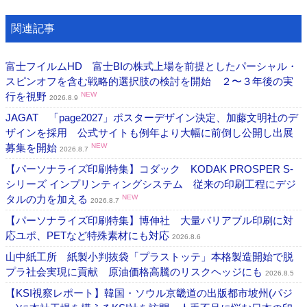
関連記事
富士フイルムHD 富士BIの株式上場を前提としたパーシャル・
スピンオフを含む戦略的選択肢の検討を開始 ２〜３年後の実
行を視野
NEW
2026.8.9
JAGAT 「page2027」ポスターデザイン決定、加藤文明社のデ
ザインを採用 公式サイトも例年より大幅に前倒し公開し出展
募集を開始
NEW
2026.8.7
【パーソナライズ印刷特集】コダック KODAK PROSPER S-
シリーズ インプリンティングシステム 従来の印刷工程にデジ
タルの力を加える
NEW
2026.8.7
【パーソナライズ印刷特集】博伸社 大量バリアブル印刷に対
応ユポ、PETなど特殊素材にも対応
2026.8.6
山中紙工所 紙製小判抜袋「プラストッテ」本格製造開始で脱
プラ社会実現に貢献 原油価格高騰のリスクヘッジにも
2026.8.5
【KSI視察レポート】韓国・ソウル京畿道の出版都市坡州(パジ