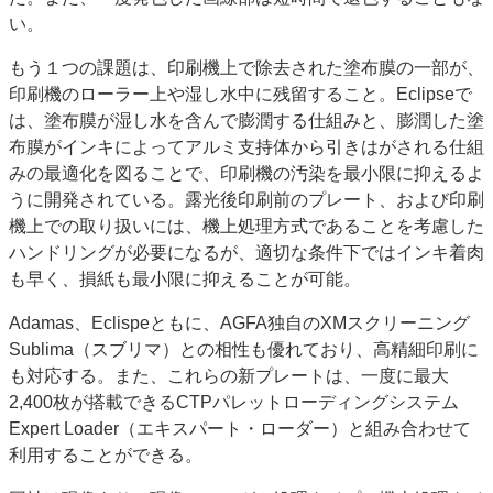
い。
もう１つの課題は、印刷機上で除去された塗布膜の一部が、
印刷機のローラー上や湿し水中に残留すること。Eclipseで
は、塗布膜が湿し水を含んで膨潤する仕組みと、膨潤した塗
布膜がインキによってアルミ支持体から引きはがされる仕組
みの最適化を図ることで、印刷機の汚染を最小限に抑えるよ
うに開発されている。露光後印刷前のプレート、および印刷
機上での取り扱いには、機上処理方式であることを考慮した
ハンドリングが必要になるが、適切な条件下ではインキ着肉
も早く、損紙も最小限に抑えることが可能。
Adamas、Eclispeともに、AGFA独自のXMスクリーニング
Sublima（スブリマ）との相性も優れており、高精細印刷に
も対応する。また、これらの新プレートは、一度に最大
2,400枚が搭載できるCTPパレットローディングシステム
Expert Loader（エキスパート・ローダー）と組み合わせて
利用することができる。