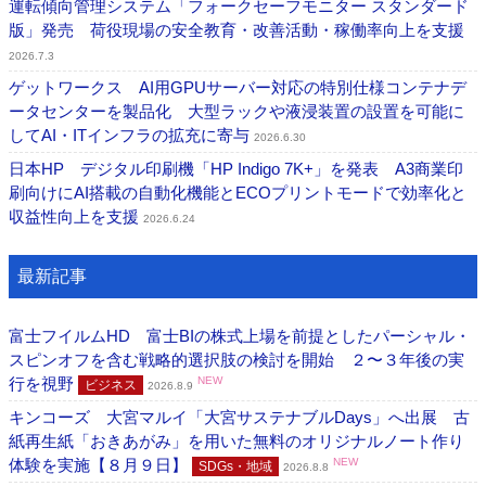
運転傾向管理システム「フォークセーフモニター スタンダード
版」発売 荷役現場の安全教育・改善活動・稼働率向上を支援
2026.7.3
ゲットワークス AI用GPUサーバー対応の特別仕様コンテナデ
ータセンターを製品化 大型ラックや液浸装置の設置を可能に
してAI・ITインフラの拡充に寄与
2026.6.30
日本HP デジタル印刷機「HP Indigo 7K+」を発表 A3商業印
刷向けにAI搭載の自動化機能とECOプリントモードで効率化と
収益性向上を支援
2026.6.24
最新記事
富士フイルムHD 富士BIの株式上場を前提としたパーシャル・
スピンオフを含む戦略的選択肢の検討を開始 ２〜３年後の実
行を視野
NEW
ビジネス
2026.8.9
キンコーズ 大宮マルイ「大宮サステナブルDays」へ出展 古
紙再生紙「おきあがみ」を用いた無料のオリジナルノート作り
体験を実施【８月９日】
NEW
SDGs・地域
2026.8.8