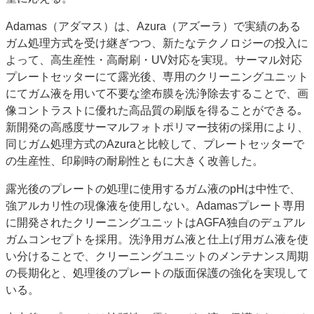
特集・デジタル印刷 アイデアで勝負！ ～多様なビジネス・多彩な商材～
Adamas（アダマス）は、Azura（アズーラ）で実績のある
JAPAN PACK 2023 特集
中古印刷機・製本機特集
2022 検査・校正特集
ガム処理方式を受け継ぎつつ、新たなテクノロジーの投入に
特集・デジタル印刷 ～ 新成長軌道を描く
よって、高生産性・高耐刷・UV対応を実現。サーマル対応
プレートセッターにて露光後、専用のクリーニングユニット
案内
にてガム液を用いて不要な塗布膜を洗浄除去することで、画
発刊案内
JFPI印刷用語集
印刷機材年鑑
像コントラストに優れた高品質の刷版を得ることができる｡
新開発の高感度サーマルフォトポリマー技術の採用により、
運営
同じガム処理方式のAzuraと比較して、プレートセッターで
会社案内
購読・購入申し込み
サイトポリシー
の生産性、印刷時の耐刷性ともに大きく改善した。
お問い合わせ
露光後のプレートの処理に使用するガム液のpHは中性で、
強アルカリ性の現像液を使用しない。Adamasプレート専用
に開発されたクリーニングユニットはAGFA独自のデュアル
ガムコンセプトを採用。洗浄用ガム液と仕上げ用ガム液を使
い分けることで、クリーニングユニットのメンテナンス周期
の長期化と、処理後のプレートの版面保護の強化を実現して
いる。