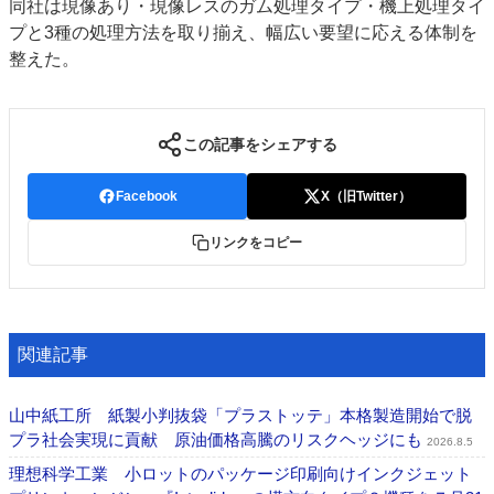
同社は現像あり・現像レスのガム処理タイプ・機上処理タイ
プと3種の処理方法を取り揃え、幅広い要望に応える体制を
整えた。
この記事をシェアする
Facebook
X（旧Twitter）
リンクをコピー
関連記事
山中紙工所 紙製小判抜袋「プラストッテ」本格製造開始で脱
プラ社会実現に貢献 原油価格高騰のリスクヘッジにも
2026.8.5
理想科学工業 小ロットのパッケージ印刷向けインクジェット