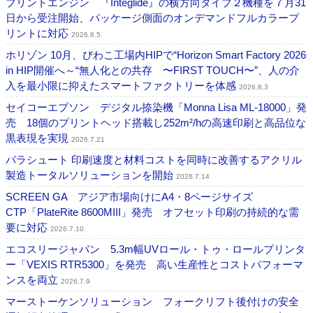
プリントエンジン 『Integlide』の横方向タイプ２機種を７月31
日から受注開始、パッケージ側面のオンデマンドフルカラープ
リントに対応
2026.8.5
ホリゾン 10月、びわこ工場内HIPで“Horizon Smart Factory 2026
in HIP開催へ～“無人化との共存 〜FIRST TOUCH〜”、人の介
入を最小限に抑えたスマートファクトリーを体感
2026.8.3
セイコーエプソン デジタル捺染機「Monna Lisa ML-18000」発
売 18個のプリントヘッド搭載し252m²/hの高速印刷と高品位な
黒表現を実現
2026.7.21
パラシュート 印刷速度と材料コストを同時に改善するアクリル
製造トータルソリューションを開始
2026.7.14
SCREEN GA アジア市場向けにA4・8ページサイズ
CTP「PlateRite 8600MIII」発売 オフセット印刷の持続的な需
要に対応
2026.7.10
エコスリージャパン 5.3m幅UVロール・トゥ・ロールプリンタ
ー「VEXIS RTR5300」を発売 高い生産性とコストパフォーマ
ンスを両立
2026.7.9
マーストーケンソリューション フォークリフト後付けの安全