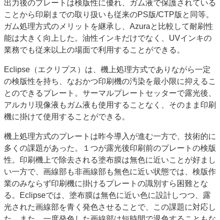
出力後のプレートは検版性に優れ、ガム液で保護されている
ことから印刷までの取り扱いも従来のPS版/CTP版と同等。
ガム処理方式のメリットを継承し、Azuraと比較して耐刷性
能は大きく向上した。油性インキだけでなく、UVインキの
業務でも従来以上の場面で利用することができる。
Eclipse（エクリプス）は、機上処理方式でありながら一定
の検版性を持ち、なおかつ印刷機の汚染を最小限に抑えるこ
とのできるプレート。サーマルプレートセッターで露光後、
アルカリ現像液もガム液も使用することなく、そのまま印刷
機に掛けて使用することができる。
機上処理方式のプレートは昨今導入が進む一方で、技術的に
多くの課題があった。１つが露光後印刷前のプレートの検版
性。印刷機上で除去される塗布膜は無色に近いことが好まし
い一方で、画線部も非画線部も無色に近い状態では、検版作
業のみならず印刷機に掛けるプレートの識別すら困難とな
る。Eclipseでは、塗布膜は無色に近い色に設計しつつ、露
光された画線部を青く発色させることで、この課題に対応し
た。また、一度発色した画線部は短時間で退色することもな