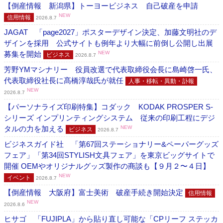
【倒産情報 新潟県】トーヨービジネス 自己破産を申請
NEW
信用情報
2026.8.7
JAGAT 「page2027」ポスターデザイン決定、加藤文明社のデ
ザインを採用 公式サイトも例年より大幅に前倒し公開し出展
募集を開始
NEW
ビジネス
2026.8.7
芳野YMマシナリー 役員改選で代表取締役会長に島崎啓一氏、
代表取締役社長に髙橋淳哉氏が就任
人事・移転・異動・訃報
NEW
2026.8.7
【パーソナライズ印刷特集】コダック KODAK PROSPER S-
シリーズ インプリンティングシステム 従来の印刷工程にデジ
タルの力を加える
NEW
ビジネス
2026.8.7
ビジネスガイド社 「第67回ステーショナリー&ペーパーグッズ
フェア」「第34回STYLISH文具フェア」を東京ビッグサイトで
開催 OEMやオリジナルグッズ製作の商談も【９月２〜４日】
NEW
イベント
2026.8.7
【倒産情報 大阪府】富士美術 破産手続き開始決定
信用情報
NEW
2026.8.6
ヒサゴ 「FUJIPLA」から貼り直し可能な「CPリーフ ステッカ