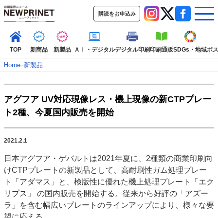
購読をお申込み
TOP
新商品
新製品
ＡＩ・デジタル
デジタル印刷
印刷通販
SDGs・地域
ポ
Home
–
新製品
インデックス
アグフア UV対応現像レス・機上現像の新CTPプレー
TOP
新着記事
特集記事
動画コンテンツ
ト2種、今夏国内販売を開始
インタビュー
コレクション
カテゴリー一覧
2021.2.1
新商品
新製品
ＡＩ・デジタル
デジタル印刷
印刷通販
日本アグフア・ゲバルトは2021年夏に、2種類の商業印刷向
SDGs・地域
ポストプレス
ビジネス
イベント
信用情報
業界
けCTPプレートの新製品として、高耐刷性ガム処理プレー
市場・統計
人事・移転・異動・訃報
ト「アダマス」と、検版性に優れた機上処理プレート「エク
リプス」 の国内販売を開始する。従来から好評の「アズー
特集記事カテゴリー一覧
ラ」を含む幅広いプレートのラインアップにより、様々な要
2022 見える化・MIS特集
望に応える。