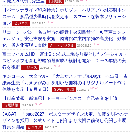
を最大200万円分進呈
印刷通販
2026.8.10
【パーソナライズ印刷特集】ホリゾン バリアブル対応製本シ
ステム 多品種少量時代を支える、スマートな製本ソリューシ
ョン
NEW
ビジネス
2026.8.10
リコージャパン 名古屋市の鶴舞中央図書館で「AI音声コンシ
ェルジュ」実証実験を実施 図書館の案内業務の高度化・効率
化・省人化実現に貢献
NEW
ＡＩ・デジタル
2026.8.10
富士フイルムHD 富士BIの株式上場を前提としたパーシャル・
スピンオフを含む戦略的選択肢の検討を開始 ２〜３年後の実
行を視野
NEW
ビジネス
2026.8.9
キンコーズ 大宮マルイ「大宮サステナブルDays」へ出展 古
紙再生紙「おきあがみ」を用いた無料のオリジナルノート作り
体験を実施【８月９日】
NEW
SDGs・地域
2026.8.8
【倒産情報 新潟県】トーヨービジネス 自己破産を申請
NEW
信用情報
2026.8.7
JAGAT 「page2027」ポスターデザイン決定、加藤文明社のデ
ザインを採用 公式サイトも例年より大幅に前倒し公開し出展
募集を開始
ビジネス
2026.8.7