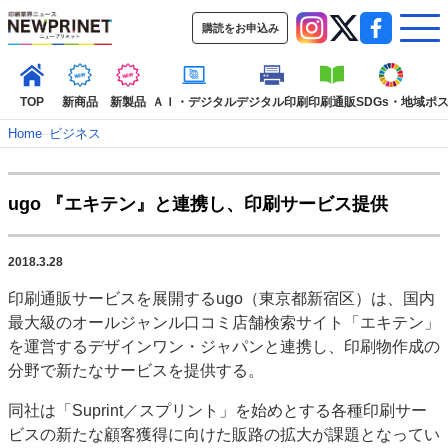
購読をお申込み
TOP
新商品
新製品
ＡＩ・デジタル
デジタル印刷
印刷通販
SDGs・地域
ポ
Home
–
ビジネス
インデックス
ugo 『エキテン』と連携し、印刷サービス提供
TOP
新着記事
特集記事
動画コンテンツ
インタビュー
コレクション
2018.3.28
カテゴリー一覧
印刷通販サービスを展開するugo（東京都新宿区）は、国内
新商品
新製品
ＡＩ・デジタル
デジタル印刷
印刷通販
最大級のオールジャンル口コミ店舗検索サイト「エキテン」
SDGs・地域
ポストプレス
ビジネス
イベント
信用情報
業界
を運営するデザインワン・ジャパンと連携し、印刷物作成の
分野で新たなサービスを提供する。
市場・統計
人事・移転・異動・訃報
特集記事カテゴリー一覧
同社は「Suprint／スプリント」を始めとする各種印刷サー
ビスの新たな顧客獲得に向けた販路の拡大が課題となってい
特集・デジタル印刷 アイデアで勝負！ ～多様なビジネス・多彩な商材～