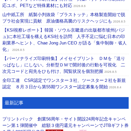
応ユポ、PETなど特殊素材にも対応
2026.8.6
山中紙工所 紙製小判抜袋「プラストッテ」本格製造開始で脱
プラ社会実現に貢献 原油価格高騰のリスクヘッジにも
2026.8.5
【KSI視察レポート】韓国・ソウル京畿道の出版都市坡州(パジ
ュ)に本社工場を構えるKSI社を訪問 人手不足に悩む日本の印
刷業界へヒント、Chae Jong Jun CEO が語る「集中制御・省人
化」
2026.8.5
【パーソナライズ印刷特集】メイセイプリント ＤＭを「送り
っぱなし」にしない。分析型ＤＭで開封後の行動を可視化 二
次元コードと宛先をひも付け、閲覧状況を個別把握
2026.8.5
全印工連 CSR認定でワンスター３社、ツースター２社を新規
認定 ８月３日から第55期ワンスター認定募集を開始
2026.8.4
最新記事
プリントパック 創業56周年・サイト開設24周年記念キャンペ
ーン第１弾開催中 総額３億円還元キャンペーンでJTBギフト券
NEW