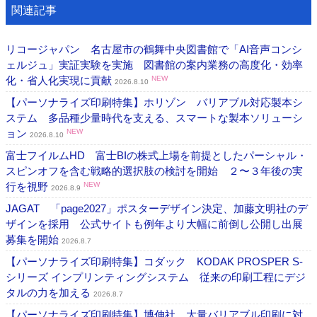
関連記事
リコージャパン 名古屋市の鶴舞中央図書館で「AI音声コンシ
ェルジュ」実証実験を実施 図書館の案内業務の高度化・効率
化・省人化実現に貢献
NEW
2026.8.10
【パーソナライズ印刷特集】ホリゾン バリアブル対応製本シ
ステム 多品種少量時代を支える、スマートな製本ソリューシ
ョン
NEW
2026.8.10
富士フイルムHD 富士BIの株式上場を前提としたパーシャル・
スピンオフを含む戦略的選択肢の検討を開始 ２〜３年後の実
行を視野
NEW
2026.8.9
JAGAT 「page2027」ポスターデザイン決定、加藤文明社のデ
ザインを採用 公式サイトも例年より大幅に前倒し公開し出展
募集を開始
2026.8.7
【パーソナライズ印刷特集】コダック KODAK PROSPER S-
シリーズ インプリンティングシステム 従来の印刷工程にデジ
タルの力を加える
2026.8.7
【パーソナライズ印刷特集】博伸社 大量バリアブル印刷に対