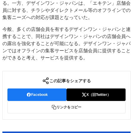
る。一方、デザインワン・ジャパンは、「エキテン」店舗会
JAPAN PACK 2023 特集
中古印刷機・製本機特集
員に対する、チラシやダイレクトメール等のオフラインでの
2022 見える化・MIS特集
2022 検査・校正特集
集客ニーズへの対応が課題となっていた。
特集・デジタル印刷 ～ 新成長軌道を描く
今般、多くの店舗会員を有するデザインワン・ジャパンと連
案内
携することで、同社はデザインワン・ジャパンの店舗会員へ
の露出を強化することが可能になる。デザインワン・ジャパ
発刊案内
JFPI印刷用語集
印刷機材年鑑
ンではオフラインの集客サービスを店舗会員に提供すること
運営
ができると考え、サービスを提供する。
会社案内
購読・購入申し込み
サイトポリシー
お問い合わせ
この記事をシェアする
Facebook
X（旧Twitter）
リンクをコピー