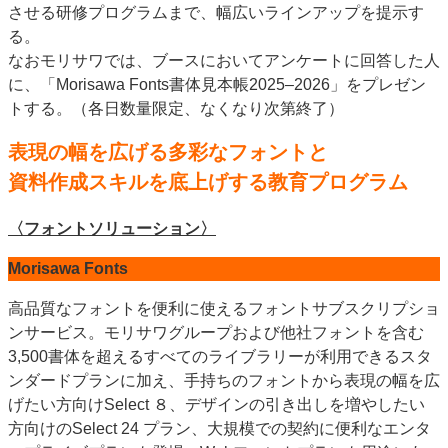
させる研修プログラムまで、幅広いラインアップを提示す
特集・デジタル印刷 アイデアで勝負！ ～多様なビジネス・多彩な商材～
る。
JAPAN PACK 2023 特集
中古印刷機・製本機特集
2022 検査・校正特集
なおモリサワでは、ブースにおいてアンケートに回答した人
特集・デジタル印刷 ～ 新成長軌道を描く
に、「Morisawa Fonts書体見本帳2025–2026」をプレゼン
トする。（各日数量限定、なくなり次第終了）
案内
表現の幅を広げる多彩なフォントと
発刊案内
JFPI印刷用語集
印刷機材年鑑
資料作成スキルを底上げする教育プログラム
運営
会社案内
購読・購入申し込み
サイトポリシー
〈フォントソリューション〉
お問い合わせ
Morisawa Fonts
高品質なフォントを便利に使えるフォントサブスクリプショ
ンサービス。モリサワグループおよび他社フォントを含む
3,500書体を超えるすべてのライブラリーが利用できるスタ
ンダードプランに加え、手持ちのフォントから表現の幅を広
げたい方向けSelect ８、デザインの引き出しを増やしたい
方向けのSelect 24 プラン、大規模での契約に便利なエンタ