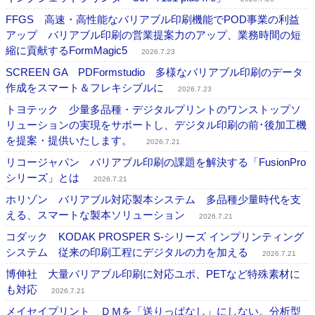
FFGS 高速・高性能なバリアブル印刷機能でPOD事業の利益
アップ バリアブル印刷の営業提案力のアップ、業務時間の短
縮に貢献するFormMagic5
2026.7.23
SCREEN GA PDFormstudio 多様なバリアブル印刷のデータ
作成をスマート＆フレキシブルに
2026.7.23
トヨテック 少量多品種・デジタルプリントのワンストップソ
リューションの実現をサポートし、デジタル印刷の前･後加工機
を提案・提供いたします。
2026.7.21
リコージャパン バリアブル印刷の課題を解決する「FusionPro
シリーズ」とは
2026.7.21
ホリゾン バリアブル対応製本システム 多品種少量時代を支
える、スマートな製本ソリューション
2026.7.21
コダック KODAK PROSPER S-シリーズ インプリンティング
システム 従来の印刷工程にデジタルの力を加える
2026.7.21
博伸社 大量バリアブル印刷に対応ユポ、PETなど特殊素材に
も対応
2026.7.21
メイセイプリント ＤＭを「送りっぱなし」にしない。分析型