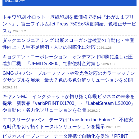
トキワ印刷 小ロット・厚紙印刷を低価格で提供『わがままプリ
ント』、富士フイルムJet Press 750Sが稼働開始、色校正サービ
スも
2026.2.2
ダックエンジニアリング 出展スローガンは検査の自動化・生産
性向上・人手不足解消・人財の国際化に対応
2026.1.28
キョクエツ・コーポレーション オンデマンド印刷に適した圧
着加工機 「JEMITS 8800」で郵便料金対策も
2026.1.30
GMGジャパン プルーフソフトや蛍光色対応のカラーマッチン
グサンプルを展示 最大７色の多色分解ソリューションを公開
2026.1.29
キヤノンMJ インクジェットが切り拓く印刷ビジネスの未来を
提示 新製品「varioPRINT iX1700」・「LabelStream LS2000」
や自動化・省力化ソリューションを公開
2026.2.9
エコスリージャパン テーマは“Transform the Future.” 不確実
な時代を切り拓くトータルソリューションを提示
2026.1.21
ビジネスイーブレーン データ連携で自動化を促進「PRINT