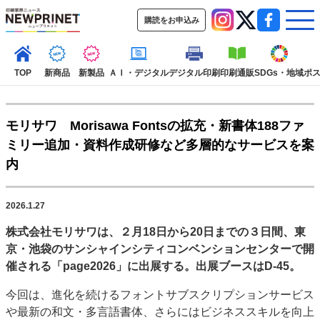
購読をお申込み
TOP
新商品
新製品
ＡＩ・デジタル
デジタル印刷
印刷通販
SDGs・地域
ポ
モリサワ Morisawa Fontsの拡充・新書体188ファ
インデックス
ミリー追加・資料作成研修など多層的なサービスを案
TOP
新着記事
特集記事
動画コンテンツ
内
インタビュー
コレクション
カテゴリー一覧
2026.1.27
新商品
新製品
ＡＩ・デジタル
デジタル印刷
印刷通販
株式会社モリサワは、２月18日から20日までの３日間、東
SDGs・地域
ポストプレス
ビジネス
イベント
信用情報
業界
京・池袋のサンシャインシティコンベンションセンターで開
市場・統計
人事・移転・異動・訃報
催される「page2026」に出展する。出展ブースはD-45。
特集記事カテゴリー一覧
今回は、進化を続けるフォントサブスクリプションサービス
や最新の和文・多言語書体、さらにはビジネススキルを向上
2022 見える化・MIS特集