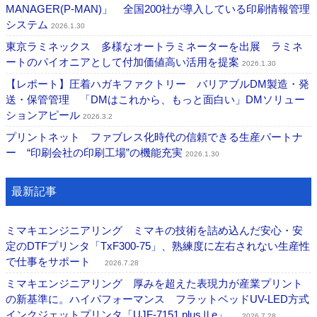
MANAGER(P-MAN)」 全国200社が導入している印刷情報管理
システム
2026.1.30
東京ラミネックス 多様なオートラミネーターを出展 ラミネ
ートのパイオニアとして付加価値高い活用を提案
2026.1.30
【レポート】圧着ハガキファクトリー バリアブルDM製造・発
送・保管管理 「DMはこれから、もっと面白い」DMソリュー
ションアピール
2026.3.2
プリントネット ファブレス化時代の信頼できる生産パートナ
ー “印刷会社の印刷工場”の機能充実
2026.1.30
最新記事
ミマキエンジニアリング ミマキの技術を詰め込んだ安心・安
定のDTFプリンタ「TxF300-75」、熟練度に左右されない生産性
で仕事をサポート
2026.7.28
ミマキエンジニアリング 厚みを超えた表現力が産業プリント
の新基準に。ハイパフォーマンス フラットベッドUV-LED方式
インクジェットプリンタ「UJF-7151 plusⅡe」
2026.7.28