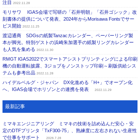
注目
2022.11.28
モリサワ IGAS会場で写研の「石井明朝」「石井ゴシック」改
刻書体の提供について発表、2024年からMorisawa Fontsでサー
ビス開始
2022.11.25
渡辺通商 SDGsの紙製Tanzacカレンダー、ペーパーリング製
本が脚光。特別ゲストの浜崎朱加選手の紙製リングカレンダー
も人気を集める
2022.11.30
RMGT IGAS2022でスマートアシストプリンティングによる印刷
機の自動運転披露、3ジョブをノンストップ印刷～刷版供給シス
テムも参考出品
2022.11.28
ハイデルベルグ・ジャパン DX化進める「H+」でオープン化
へ、IGAS会場でホリゾンとの連携を発表
2022.11.29
最新記事
ミマキエンジニアリング ミマキの技術を詰め込んだ安心・安
定のDTFプリンタ「TxF300-75」、熟練度に左右されない生産性
で仕事をサポート
2026.7.28