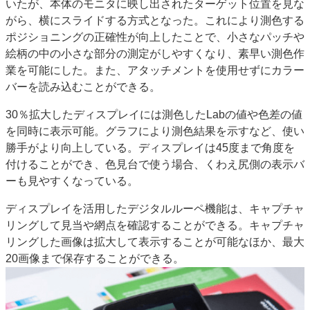
いたが、本体のモニタに映し出されたターゲット位置を見な
がら、横にスライドする方式となった。これにより測色する
ポジショニングの正確性が向上したことで、小さなパッチや
絵柄の中の小さな部分の測定がしやすくなり、素早い測色作
業を可能にした。また、アタッチメントを使用せずにカラー
バーを読み込むことができる。
30％拡大したディスプレイには測色したLabの値や色差の値
を同時に表示可能。グラフにより測色結果を示すなど、使い
勝手がより向上している。ディスプレイは45度まで角度を
付けることができ、色見台で使う場合、くわえ尻側の表示バ
ーも見やすくなっている。
ディスプレイを活用したデジタルルーペ機能は、キャプチャ
リングして見当や網点を確認することができる。キャプチャ
リングした画像は拡大して表示することが可能なほか、最大
20画像まで保存することができる。