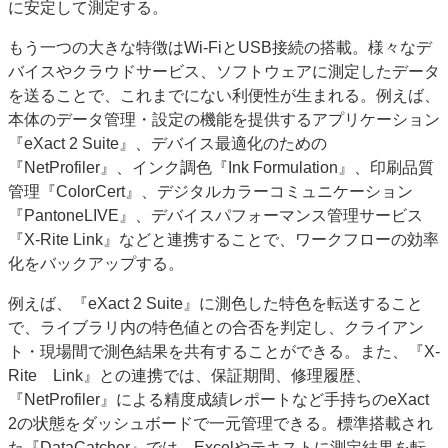
に安定して測定する。
もう一つの大きな特徴はWi‐FiとUSB接続の搭載。様々なデ
バイスやクラウドサービス、ソフトウェアに測定したデータ
を送ることで、これまでにない利便性が生まれる。例えば、
本体のデータ管理・設定の機能を提供するアプリケーション
『eXact 2 Suite』、デバイス最適化のための
『NetProfiler』、インク調色『Ink Formulation』、印刷品質
管理『ColorCert』、デジタルカラーコミュニケーション
『PantoneLIVE』、デバイスパフォーマンス管理サービス
『X‐Rite Link』などと連携することで、ワークフローの効率
化をバックアップする。
例えば、『eXact 2 Suite』に測色した特色を転送すること
で、ライブラリ内の特色値との合否を判定し、クライアン
ト・現場間で測色結果を共有することができる。また、『X-
Rite Link』との連携では、保証期間、修理履歴、
『NetProfiler』による精度成績レポートなど手持ちのeXact
2の状態をダッシュボードで一元管理できる。標準搭載され
た『DataCatcher』では、Excelやテキストに測定結果を転