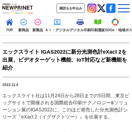
購読をお申込み
TOP
新商品
新製品
ＡＩ・デジタル
デジタル印刷
印刷通販
SDGs・地域
ポ
エックスライト IGAS2022に新分光測色計eXact 2を
インデックス
出展、ビデオターゲット機能、IoT対応など新機能を
TOP
新着記事
特集記事
動画コンテンツ
紹介
インタビュー
コレクション
カテゴリー一覧
2022.11.4
新商品
新製品
ＡＩ・デジタル
デジタル印刷
印刷通販
エックスライト社は11月24日から28日までの5日間、東京ビ
SDGs・地域
ポストプレス
ビジネス
イベント
信用情報
業界
ッグサイトで開催される国際総合印刷テクノロジー&ソリュ
市場・統計
人事・移転・異動・訃報
ーション展のIGAS2022に、このほど発売した分光測色計シ
リーズ『eXact 2（イグザクトツー）』を出展する。
特集記事カテゴリー一覧
特集・デジタル印刷 アイデアで勝負！ ～多様なビジネス・多彩な商材～