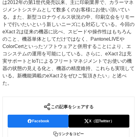
は2012年の第1世代発売以来、主に印刷業界で、カラーマネ
ジメントシステムとして数多くのお客様にお使い頂いてい
る。また、新型コロナウイルス状況の中、印刷立会をリモー
トで行いたいという新しいニーズにも対応している。今回の
eXact 2は従来の機器に比べ、スピードや操作性はもちろん
のこと、機器単体としてだけではなく、PantoneLIVEや
ColorCertといったソフトウェアと併用することにより、エ
コシステムの運用を可能にしている。さらに、eXact 2は充
実サポートとIoTによるフリートマネジメントでお使いの機
器の状態の見える化と、機器の精度維持、これらも実現して
いる。新機能満載のeXact 2をぜひご覧頂きたい」と述べ
た。
この記事をシェアする
Facebook
X（旧Twitter）
リンクをコピー