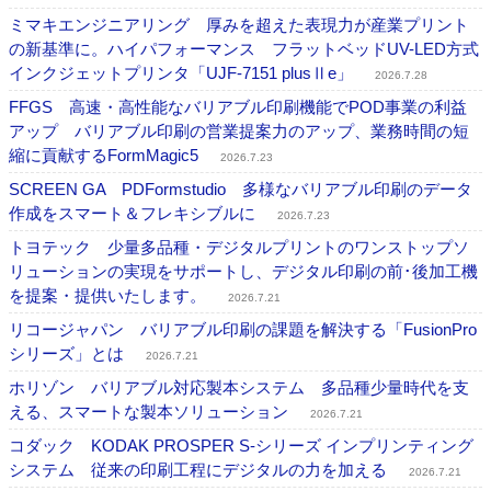
ミマキエンジニアリング 厚みを超えた表現力が産業プリント
の新基準に。ハイパフォーマンス フラットベッドUV-LED方式
インクジェットプリンタ「UJF-7151 plusⅡe」
2026.7.28
FFGS 高速・高性能なバリアブル印刷機能でPOD事業の利益
アップ バリアブル印刷の営業提案力のアップ、業務時間の短
縮に貢献するFormMagic5
2026.7.23
SCREEN GA PDFormstudio 多様なバリアブル印刷のデータ
作成をスマート＆フレキシブルに
2026.7.23
トヨテック 少量多品種・デジタルプリントのワンストップソ
リューションの実現をサポートし、デジタル印刷の前･後加工機
を提案・提供いたします。
2026.7.21
リコージャパン バリアブル印刷の課題を解決する「FusionPro
シリーズ」とは
2026.7.21
ホリゾン バリアブル対応製本システム 多品種少量時代を支
える、スマートな製本ソリューション
2026.7.21
コダック KODAK PROSPER S-シリーズ インプリンティング
システム 従来の印刷工程にデジタルの力を加える
2026.7.21