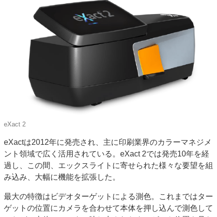
JAPAN PACK 2023 特集
中古印刷機・製本機特集
2022 見える化・MIS特集
2022 検査・校正特集
特集・デジタル印刷 ～ 新成長軌道を描く
案内
発刊案内
JFPI印刷用語集
印刷機材年鑑
運営
会社案内
購読・購入申し込み
サイトポリシー
お問い合わせ
eXact 2
eXactは2012年に発売され、主に印刷業界のカラーマネジメ
ント領域で広く活用されている。eXact 2では発売10年を経
過し、この間、エックスライトに寄せられた様々な要望を組
み込み、大幅に機能を拡張した。
最大の特徴はビデオターゲットによる測色。これまではター
ゲットの位置にカメラを合わせて本体を押し込んで測色して