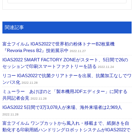
関連記事
富士フイルム IGAS2022で世界初の粉体トナーB2枚葉機
『Revoria Press B2』技術展示中
2022.11.27
IGAS2022 SMART FACTORY ZONEがスタート、5日間で26の
セッションで印刷スマートファクトリーを語る
2022.11.24
リコー IGAS2022で抗菌クリアトナーを出展、抗菌加工なしでワ
ンパス化
2022.11.28
ミューラー あけぼのと「製本機用JDFエディター」に関する
共同記者会見
2022.11.28
IGAS2022 5日間で3万3,078人が来場、海外来場者は2,969人
2022.11.28
富士フイルム ワンプカットから風入れ・移載まで、紙捌きを自
動化する印刷用紙ハンドリングロボットシステムがIGAS2022で