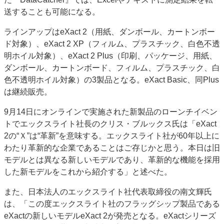
送することも可能になる。
ラインアップはeXact 2（用紙、ダンボール、カートンボー
ド対象）、eXact 2 XP（フィルム、プラスチック、白色不透
明ホイル対象）、eXact 2 Plus（印刷、パッケージ、用紙、
ダンボール、カートンボード、フィルム、プラスチック、白
色不透明ホイル対象）の3製品となる。eXact Basic、同Plus
は継続販売。
9月14日にオンラインで実施された新製品のローンチイベン
トでエックスライト社長のクリス・ブルックス氏は「eXact
2の“Ｘ”は“革新”を意味する。エックスライト社が60年以上に
わたり革新的な企業であることはご存じかと思う。本日は旧
モデルとは異なる新しいモデルであり、革新的な機能を採用
した新モデルをこれから紹介する」と述べた。
また、日本法人のエックスライト社代表取締役の南文輝氏
は、「この度エックスライト社のフラッグシップ製品である
eXactの新しいモデルeXact 2が発売となる。eXactシリーズ